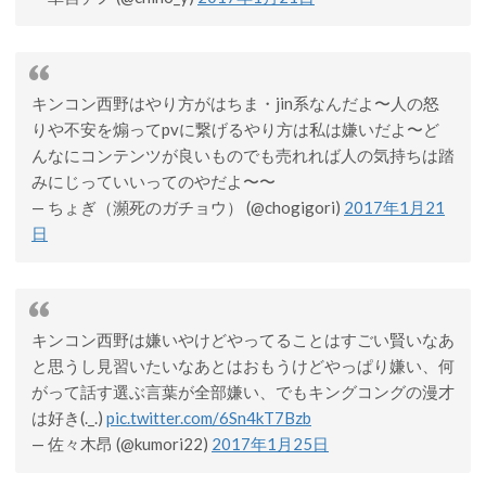
キンコン西野はやり方がはちま・jin系なんだよ〜人の怒
りや不安を煽ってpvに繋げるやり方は私は嫌いだよ〜ど
んなにコンテンツが良いものでも売れれば人の気持ちは踏
みにじっていいってのやだよ〜〜
— ちょぎ（瀕死のガチョウ） (@chogigori)
2017年1月21
日
キンコン西野は嫌いやけどやってることはすごい賢いなあ
と思うし見習いたいなあとはおもうけどやっぱり嫌い、何
がって話す選ぶ言葉が全部嫌い、でもキングコングの漫才
は好き(._.)
pic.twitter.com/6Sn4kT7Bzb
— 佐々木昂 (@kumori22)
2017年1月25日