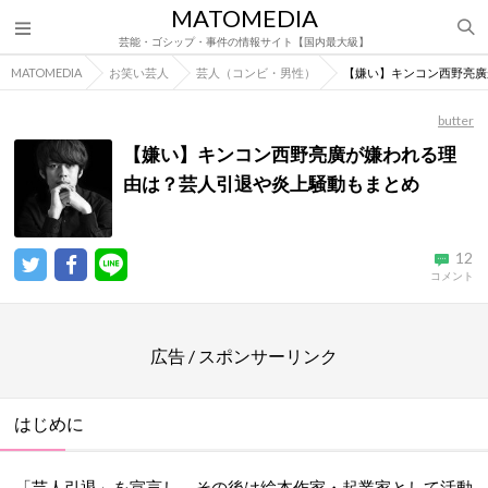
MATOMEDIA
芸能・ゴシップ・事件の情報サイト【国内最大級】
MATOMEDIA
お笑い芸人
芸人（コンビ・男性）
【嫌い】キンコン西野亮廣
butter
【嫌い】キンコン西野亮廣が嫌われる理
由は？芸人引退や炎上騒動もまとめ
12
コメント
広告 / スポンサーリンク
はじめに
「芸人引退」を宣言し、その後は絵本作家・起業家として活動