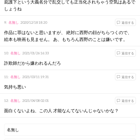
庇護下という大義名分で乱交しても正当化されちゃう空気はあるで
しょうね
9
:
名無し
2020/12/18 18:20
返信する
作品に罪はないと思いますが、 絶対に西野の顔がちらつくので、
絵本も映画も見ません。 あ、もちろん西野のことは嫌いです。
10
:
名無し
2021/01/26 16:33
返信する
詐欺師だから嫌われるんだろ
11
:
名無し
2021/03/11 19:31
返信する
気持ち悪い
12
:
名無し
2021/04/08 02:01
返信する
面白くないよね、この人 才能なんてないんじゃないかな？