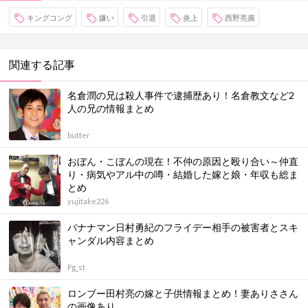
キングコング
嫌い
引退
炎上
西野亮廣
関連する記事
名倉潤の兄は殺人事件で逮捕歴あり！名倉教文など2
人の兄の情報まとめ
butter
おぼん・こぼんの現在！不仲の原因と殴り合い～仲直
り・病気やアル中の噂・結婚した嫁と娘・年収も総ま
とめ
yujitake226
バナナマン日村勇紀のフライデー相手の被害者とスキ
ャンダル内容まとめ
Pg_st
ロンブー田村亮の嫁と子供情報まとめ！妻ありささん
の画像あり