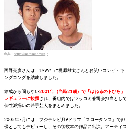
出典：
https://matome.naver.jp
西野亮廣さんは、1999年に梶原雄太さんとお笑いコンビ・キ
ングコングを結成しました。
結成から間もない
2001年（当時21歳）で「はねるのトびら」
レギュラーに抜擢
され、番組内ではツッコミ兼司会担当として
個性派揃いの若手芸人をまとめました。
2005年7月には、フジテレビ月9ドラマ「スローダンス」で俳
優としてもデビューし、その後数本の作品に出演。アーティス