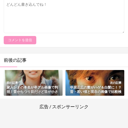
前後の記事
前の記事
次の記事
家入レオの本名が卒アル画像で判
中居正広の髪がハゲ＆白髪に！？
明！昔からつり目だけど目が小さ
昔・若い頃と現在の画像で比較検
い？
証！
広告 / スポンサーリンク