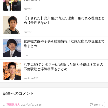
butter
【干された】品川祐が消えた理由・嫌われる理由まと
め【最近見ない】
butter
蛍原徹の嫁や子供＆結婚情報！壮絶な病気や現在まで
総まとめ
risa
浜本広晃(テンダラー)が結婚した嫁と子供は？文春の
不倫騒動と浮気相手もまとめ
yujitake226
記事へのコメント
1
:
死刑執行人
2017/08/23 23:16
返信する