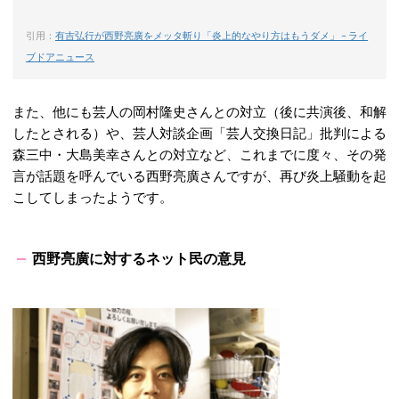
引用：
有吉弘行が西野亮廣をメッタ斬り「炎上的なやり方はもうダメ」 – ライ
ブドアニュース
また、他にも芸人の岡村隆史さんとの対立（後に共演後、和解
したとされる）や、芸人対談企画「芸人交換日記」批判による
森三中・大島美幸さんとの対立など、これまでに度々、その発
言が話題を呼んでいる西野亮廣さんですが、再び炎上騒動を起
こしてしまったようです。
西野亮廣に対するネット民の意見