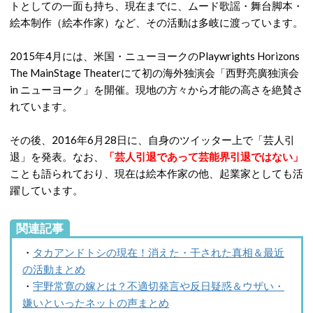
トとしての一面も持ち、現在までに、ムード歌謡・舞台脚本・
絵本制作（絵本作家）など、その活動は多岐に渡っています。
2015年4月には、米国・ニューヨークのPlaywrights Horizons
The MainStage Theaterにて初の海外独演会「西野亮廣独演会
in ニューヨーク」を開催。現地の方々から才能の高さを絶賛さ
れています。
その後、2016年6月28日に、自身のツイッター上で「芸人引
退」を発表。なお、
「芸人引退であって芸能界引退ではない」
ことも語られており、現在は絵本作家の他、起業家としても活
躍しています。
関連記事
・
タカアンドトシの現在！消えた・干された真相＆最近
の活動まとめ
・
宇野常寛の嫁とは？不適切発言や反日疑惑＆ウザい・
嫌いといったネットの声まとめ