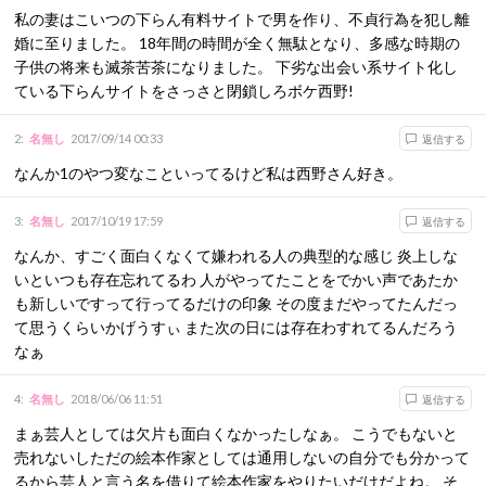
私の妻はこいつの下らん有料サイトで男を作り、不貞行為を犯し離
婚に至りました。 18年間の時間が全く無駄となり、多感な時期の
子供の将来も滅茶苦茶になりました。 下劣な出会い系サイト化し
ている下らんサイトをさっさと閉鎖しろボケ西野!
2
:
名無し
2017/09/14 00:33
返信する
なんか1のやつ変なこといってるけど私は西野さん好き。
3
:
名無し
2017/10/19 17:59
返信する
なんか、すごく面白くなくて嫌われる人の典型的な感じ 炎上しな
いといつも存在忘れてるわ 人がやってたことをでかい声であたか
も新しいですって行ってるだけの印象 その度まだやってたんだっ
て思うくらいかげうすぃ また次の日には存在わすれてるんだろう
なぁ
4
:
名無し
2018/06/06 11:51
返信する
まぁ芸人としては欠片も面白くなかったしなぁ。 こうでもないと
売れないしただの絵本作家としては通用しないの自分でも分かって
るから芸人と言う名を借りて絵本作家をやりたいだけだよね。 そ