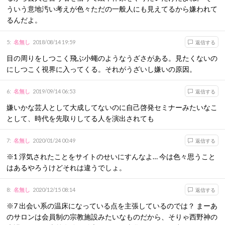
ういう意地汚い考えが色々ただの一般人にも見えてるから嫌われて
るんだよ。
5
:
名無し
2018/08/14 19:59
返信する
目の周りをしつこく飛ぶ小蠅のようなうざさがある。見たくないの
にしつこく視界に入ってくる。それがうざいし嫌いの原因。
6
:
名無し
2019/09/14 06:53
返信する
嫌いかな芸人として大成してないのに自己啓発セミナーみたいなこ
として、時代を先取りしてる人を演出されても
7
:
名無し
2020/01/24 00:49
返信する
※1 浮気されたことをサイトのせいにすんなよ… 今は色々思うこと
はあるやろうけどそれは違うでしょ。
8
:
名無し
2020/12/15 08:14
返信する
※7 出会い系の温床になっている点を主張しているのでは？ まーあ
のサロンは会員制の宗教施設みたいなものだから、そりゃ西野神の