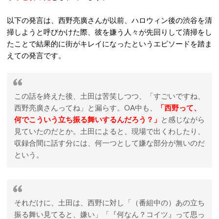
以下の発言は、西野亮廣さんが以前、ハロウィン後の渋谷を清
掃しようと呼びかけた際、彼を嫌う人々が先回りして清掃をし
たことで結果的に街がキレイになったというエピソードを踏ま
えての発言です。
この話を終えた後、土田は苦笑しつつ、「すごいですね、
西野亮廣さんってね」と漏らす。OA中も、
「西野って、
何でこういう立ち振る舞いするんだろう？」
と感じながら
見ていたのだとか。土田によると、現場で出くわしたり、
収録合間に話す分には、何一つとして嫌な部分が無いのだ
という。
それだけに、土田は、西野に対し「（番組中の）あの立ち
振る舞い見てると、嫌い」「『何なん？コイツ』って思っ