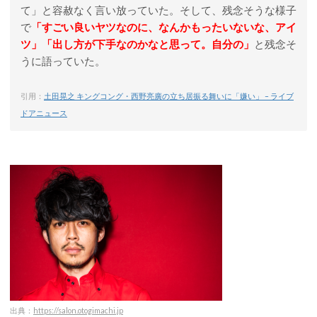
て」と容赦なく言い放っていた。そして、残念そうな様子
で
「すごい良いヤツなのに、なんかもったいないな、アイ
ツ」「出し方が下手なのかなと思って。自分の」
と残念そ
うに語っていた。
引用：
土田晃之 キングコング・西野亮廣の立ち居振る舞いに「嫌い」 – ライブ
ドアニュース
出典：
https://salon.otogimachi.jp