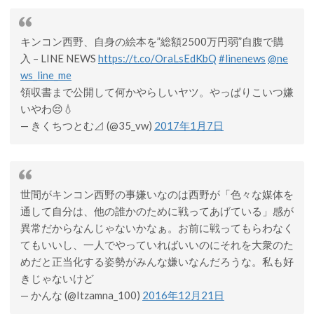
キンコン西野、自身の絵本を”総額2500万円弱”自腹で購
入 – LINE NEWS
https://t.co/OraLsEdKbQ
#linenews
@ne
ws_line_me
領収書まで公開して何かやらしいヤツ。やっぱりこいつ嫌
いやわ😔💧
— きくちつとむ⊿ (@35_vw)
2017年1月7日
世間がキンコン西野の事嫌いなのは西野が「色々な媒体を
通して自分は、他の誰かのために戦ってあげている」感が
異常だからなんじゃないかなぁ。お前に戦ってもらわなく
てもいいし、一人でやっていればいいのにそれを大衆のた
めだと正当化する姿勢がみんな嫌いなんだろうな。私も好
きじゃないけど
— かんな (@Itzamna_100)
2016年12月21日