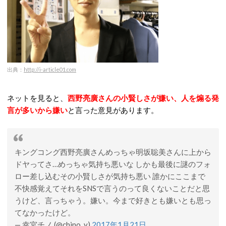
出典：
http://i-article01.com
ネットを見ると、
西野亮廣さんの小賢しさが嫌い、人を煽る発
言が多いから嫌い
と言った意見があります。
キングコング西野亮廣さんめっちゃ明坂聡美さんに上から
ドヤってさ…めっちゃ気持ち悪いな しかも最後に謎のフォ
ロー差し込むその小賢しさが気持ち悪い 誰かにここまで
不快感覚えてそれをSNSで言うのって良くないことだと思
うけど、言っちゃう。嫌い。今まで好きとも嫌いとも思っ
てなかったけど。
— 幸宮チノ (@chino_y)
2017年1月21日