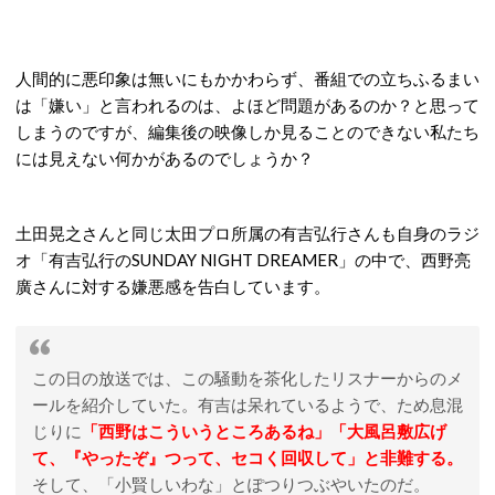
人間的に悪印象は無いにもかかわらず、番組での立ちふるまい
は「嫌い」と言われるのは、よほど問題があるのか？と思って
しまうのですが、編集後の映像しか見ることのできない私たち
には見えない何かがあるのでしょうか？
土田晃之さんと同じ太田プロ所属の有吉弘行さんも自身のラジ
オ「有吉弘行のSUNDAY NIGHT DREAMER」の中で、西野亮
廣さんに対する嫌悪感を告白しています。
この日の放送では、この騒動を茶化したリスナーからのメ
ールを紹介していた。有吉は呆れているようで、ため息混
じりに
「西野はこういうところあるね」「大風呂敷広げ
て、『やったぞ』つって、セコく回収して」と非難する。
そして、「小賢しいわな」とぽつりつぶやいたのだ。