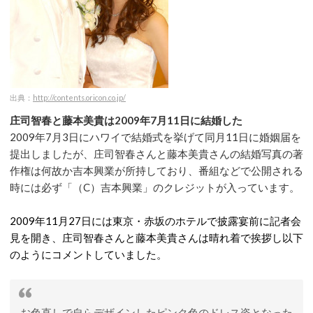
出典：
http://contents.oricon.co.jp/
庄司智春と藤本美貴は2009年7月11日に結婚した
2009年7月3日にハワイで結婚式を挙げて同月11日に婚姻届を
提出しましたが、庄司智春さんと藤本美貴さんの結婚写真の著
作権は何故か吉本興業が所持しており、番組などで公開される
時には必ず「（C）吉本興業」のクレジットが入っています。
2009年11月27日には東京・赤坂のホテルで披露宴前に記者会
見を開き、庄司智春さんと藤本美貴さんは晴れ着で挨拶し以下
のようにコメントしていました。
お色直しで自らデザインしたピンク色のドレス姿となった