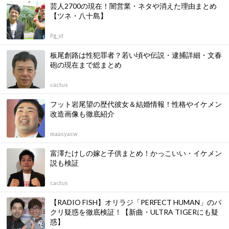
芸人2700の現在！闇営業・ネタや消えた理由まとめ
【ツネ・八十島】
Pg_st
板尾創路は性犯罪者？若い頃や伝説・逮捕詳細・文春
砲の現在まで総まとめ
cactus
フット岩尾望の歴代彼女＆結婚情報！性格やイケメン
改造画像も徹底紹介
maasyacw
富澤たけしの嫁と子供まとめ！かっこいい・イケメン
説も検証
cactus
【RADIO FISH】オリラジ「PERFECT HUMAN」のパ
クリ疑惑を徹底検証！【新曲・ULTRA TIGERにも疑
惑】