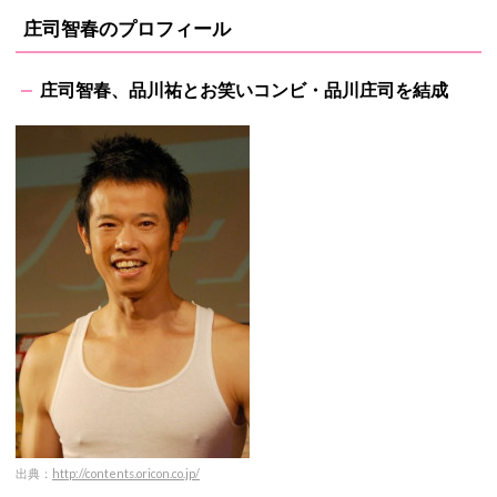
庄司智春のプロフィール
庄司智春、品川祐とお笑いコンビ・品川庄司を結成
出典：
http://contents.oricon.co.jp/