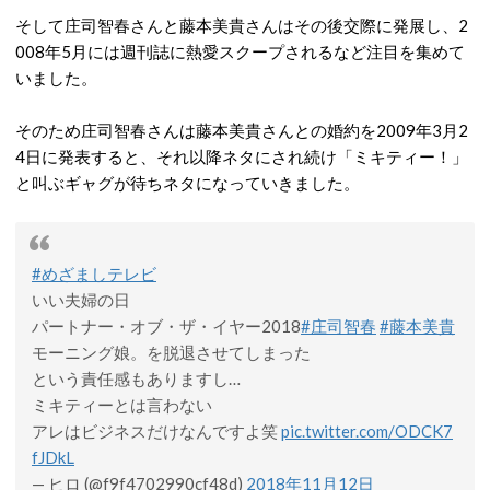
そして庄司智春さんと藤本美貴さんはその後交際に発展し、2
008年5月には週刊誌に熱愛スクープされるなど注目を集めて
いました。
そのため庄司智春さんは藤本美貴さんとの婚約を2009年3月2
4日に発表すると、それ以降ネタにされ続け「ミキティー！」
と叫ぶギャグが待ちネタになっていきました。
#めざましテレビ
いい夫婦の日
パートナー・オブ・ザ・イヤー2018
#庄司智春
#藤本美貴
モーニング娘。を脱退させてしまった
という責任感もありますし…
ミキティーとは言わない
アレはビジネスだけなんですよ笑
pic.twitter.com/ODCK7
fJDkL
— ヒロ (@f9f4702990cf48d)
2018年11月12日