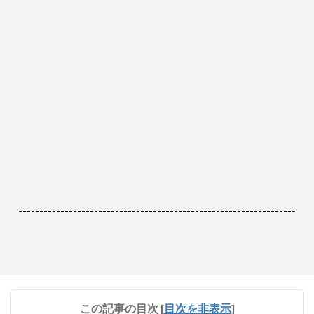
------------------------------------------------------------------
この記事の目次
[
目次を非表示
]