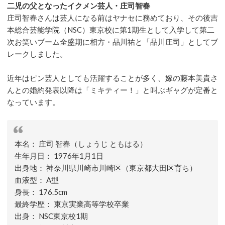
二児の父となったイクメン芸人・庄司智春
庄司智春さんは芸人になる前はヤナセに務めており、その後吉
本総合芸能学院（NSC）東京校に第1期生として入学して第二
次お笑いブーム全盛期に相方・品川祐と「品川庄司」としてブ
レークしました。
近年はピン芸人としても活躍することが多く、嫁の藤本美貴さ
んとの婚約発表以降は「ミキティー！」と叫ぶギャグが定番と
なっています。
本名： 庄司 智春（しょうじ ともはる）
生年月日： 1976年1月1日
出身地： 神奈川県川崎市川崎区（東京都大田区育ち）
血液型： A型
身長： 176.5cm
最終学歴： 東京実業高等学校卒業
出身： NSC東京校1期