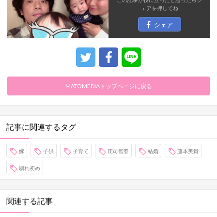
ェア
を押してね
シェア
MATOMEDIAトップページに戻る
記事に関連するタグ
嫁
子供
子育て
庄司智春
結婚
藤本美貴
馴れ初め
関連する記事