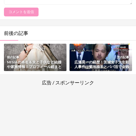
前後の記事
前の記事
次の記事
MISIAの本名＆夫と子供など結婚
広瀬晃一の経歴！茨城女子大生殺
や家族情報！プロフィール総まと
人事件は菊池捺未とパパ活で金銭
め
トラブル・接点はオンラインゲー
ムなど事件の真相も紹介
広告 / スポンサーリンク