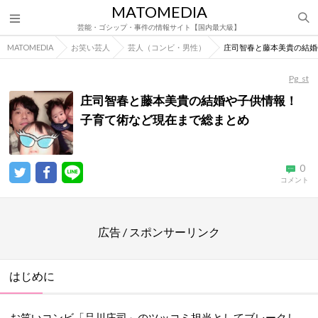
MATOMEDIA
芸能・ゴシップ・事件の情報サイト【国内最大級】
MATOMEDIA
お笑い芸人
芸人（コンビ・男性）
庄司智春と藤本美貴の結婚
Pg_st
庄司智春と藤本美貴の結婚や子供情報！
子育て術など現在まで総まとめ
0
コメント
広告 / スポンサーリンク
はじめに
お笑いコンビ「品川庄司」のツッコミ担当としてブレークし、