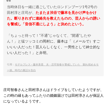
当時休日を一緒に過ごしていたロンドンブーツ1号2号の
田村淳と庄司が、
たまたま渋谷で藤本を見かけ声をかけ
た。断りきれずに連絡先を教えたものの、芸人からの誘い
を警戒し「音信不通にしよう」と決めたという。
「ちょっと待って！“不通”じゃなくて、“開通”したや
ん！」と猛ツッ
コミの岡村に、藤本は「（メールで）すご
いいい人だった！芸人らしくなく、一男性として紳士的な
いい人だった！」と弁明。
引用：
モデルプレス – 藤本美貴、夫・庄司智春を警戒していた 馴れ初め＆モ
ー娘。時代の裏話を告白
庄司智春さんと田村淳さんはドライブをしていたようですが、
この時の縁もあってふたりの婚姻届けでは田村淳さんが保証人
になっているようです。