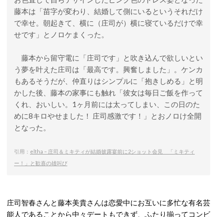
藤本は「苗字が変わり、結婚して側にいるというそれだけ
で幸せ。朝起きて、横に（庄司が）横に寝ているだけで幸
せです」とノロケまくった。
藤本から留守電に「庄司です」と吹き込んで欲しいとい
う夢を叶えた庄司は「最高です。興奮しました」。ケンカ
もあるそうだが、仲直りはシンプルに「抱きしめる」と明
かした後、藤本の家事にも触れ「彼女は毎日ご飯を作って
くれ、おいしい。1ヶ月前には太ってしまい、この日のた
めに8キロやせました！ 庄司感激です！」とおノロけ全開
となった。
引用：
eltha – 庄司＆ミキティが結婚披露宴前に2ショット会見 「ミキティ
ー！」と歓喜の雄叫び
庄司智春さんと藤本美貴さんは恋愛中にお互いに多忙な有名芸
能人であることから中々デートもできず、ふたり揃ってコンビ