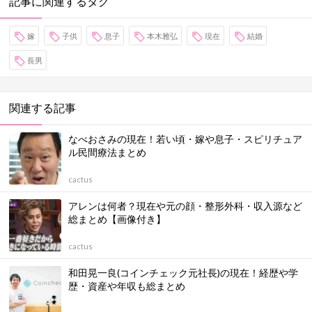
記事に関連するタグ
嫁
子供
息子
本木雅弘
現在
結婚
長男
関連する記事
なべおさみの現在！若い頃・嫁や息子・スピリチュア
ル民間療法まとめ
cactus
アレンは何者？現在や元の顔・整形外科・収入源など
総まとめ【画像付き】
cactus
和田晃一良(コインチェック元社長)の現在！経歴や学
歴・資産や年収も総まとめ