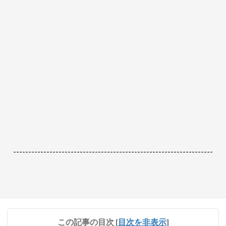
------------------------------------------------------------------
この記事の目次
[
目次を非表示
]