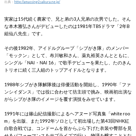
出典：
http://amassing2.sakura.ne.jp/
実家は15代続く農家で、兄と弟の3人兄弟の次男でした。そん
な本木雅弘さんがデビューしたのは1981年TBSドラマ「2年B
組仙八先生」です。
その後1982年、アイドルグループ「シブがき隊」のメンバー
「モックン」として、布川敏和さん、薬丸裕英さんとともに、
シングル「NAI・NAI 16」で歌手デビューを果たし、たのきん
トリオに続く三人組のトップアイドルとなります。
1988年シブがき隊解隊後は俳優活動を開始し、1990年「ファ
ンシイダンス」では役に合わせて坊主頭で挑み、映画初出演な
がらシブがき隊のイメージを覆す演技をみせています。
1991年には篠山紀信撮影によるヘアヌード写真集「white roo
m」を出版、また1992年ソロとして初出場した第43回NHK紅
白歌合戦では、コンドームを首からぶら下げた衣装や臀部を見
せるパフォーマンスをサプライズで行い、物議を醸すこととな