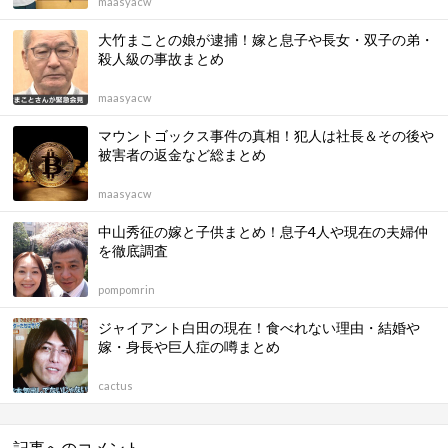
maasyacw
大竹まことの娘が逮捕！嫁と息子や長女・双子の弟・
殺人級の事故まとめ
maasyacw
マウントゴックス事件の真相！犯人は社長＆その後や
被害者の返金など総まとめ
maasyacw
中山秀征の嫁と子供まとめ！息子4人や現在の夫婦仲
を徹底調査
pompomrin
ジャイアント白田の現在！食べれない理由・結婚や
嫁・身長や巨人症の噂まとめ
cactus
記事へのコメント