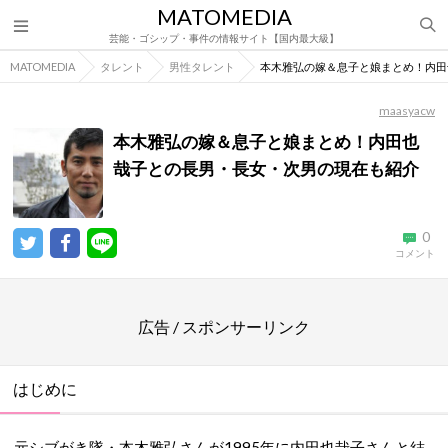
MATOMEDIA
芸能・ゴシップ・事件の情報サイト【国内最大級】
MATOMEDIA
タレント
男性タレント
本木雅弘の嫁＆息子と娘まとめ！内田
maasyacw
本木雅弘の嫁＆息子と娘まとめ！内田也
哉子との長男・長女・次男の現在も紹介
0
コメント
広告 / スポンサーリンク
はじめに
元シブがき隊・本木雅弘さんが1995年に内田也哉子さんと結