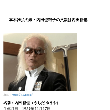
本木雅弘の嫁・内田也哉子の父親は内田裕也
出典：
https://i1.wp.com/
名前：内田 裕也（うちだ ゆうや）
生年月日：1939年11月17日