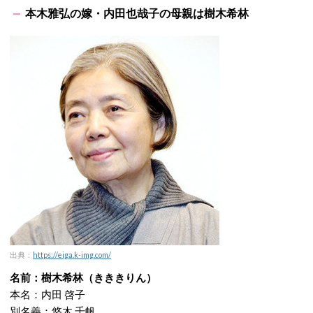
本木雅弘の嫁・内田也哉子の母親は樹木希林
出典：
https://eiga.k-img.com/
名前：樹木希林（きききりん）
本名：内田 啓子
別名義：悠木 千帆