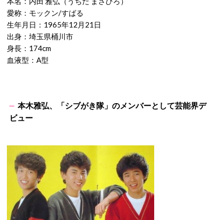
本名：内田 雅弘（うちだ まさひろ）
愛称：モックン/すばる
生年月日：1965年12月21日
出身：埼玉県桶川市
身長：174cm
血液型：A型
本木雅弘、「シブがき隊」のメンバーとして芸能界デ
ビュー