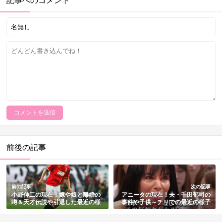
前後の記事
前の記事
次の記事
小野伸二の現在！嫁や娘と離婚の
アニータの現在！夫・千田郁司の
噂＆天才伝説や引退した最近の様
事件や子供～チリでの最近の様子
子まとめ
まとめ