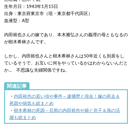
生年月日：1943年1月15日
出身：東京府東京市（現・東京都千代田区）
血液型：A型
内田裕也さんの嫁であり、本木雅弘さんの義理の母ともなるの
が樹木希林さんです。
しかし、内田裕也さんと樹木希林さんは50年近くも別居をし
ているそうで、お互いに何をやっているかはわからないんだと
か… 不思議な夫婦関係ですね。
関連記事
・
内田裕也の若い頃や事件～逮捕歴と現在！嫁の死去＆
死因や病気も総まとめ
・
樹木希林の死因～旦那の内田裕也や娘と息子＆孫の活
躍も総まとめ