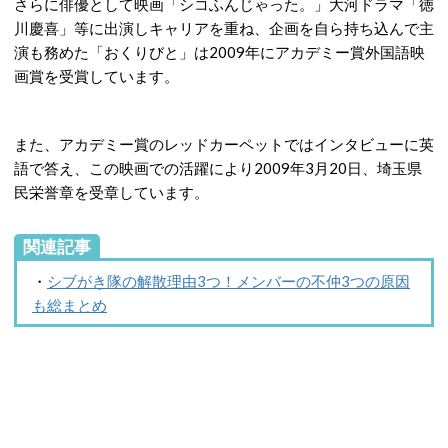
さらに俳優として映画「シコふんじゃった。」大河ドラマ「徳
川慶喜」等に出演しキャリアを重ね、企画を自ら持ち込んで主
演も務めた「おくりびと」は2009年にアカデミー賞外国語映
画賞を受賞しています。
また、アカデミー賞のレッドカーペットではインタビューに英
語で答え、この映画での活躍により2009年3月20日、埼玉県
民栄誉章を受章しています。
関連記事
・
シブがき隊の解散理由3つ！メンバーの不仲3つの原因
も総まとめ