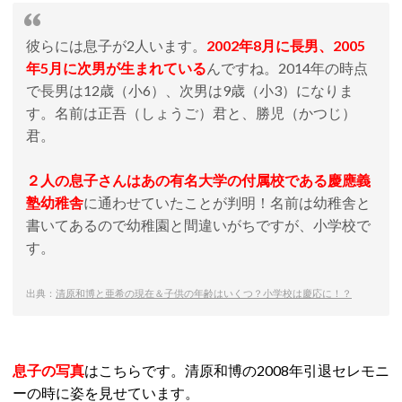
彼らには息子が2人います。
2002年8月に長男、2005
年5月に次男が生まれている
んですね。2014年の時点
で長男は12歳（小6）、次男は9歳（小3）になりま
す。名前は正吾（しょうご）君と、勝児（かつじ）
君。
２人の息子さんはあの有名大学の付属校である慶應義
塾幼稚舎
に通わせていたことが判明！名前は幼稚舎と
書いてあるので幼稚園と間違いがちですが、小学校で
す。
出典：
清原和博と亜希の現在＆子供の年齢はいくつ？小学校は慶応に！？
息子の写真
はこちらです。清原和博の2008年引退セレモニ
ーの時に姿を見せています。