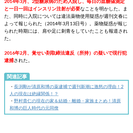
2014年3月、2型糖尿病のため入院し、毎日の血糖値測定
と一日一回はインスリン注射が必要
なことを明かした。ま
た、同時に入院については違法薬物使用疑惑が週刊文春に
よって報じられた（2014年3月13日号）。薬物疑惑が報じ
られた時期には、肩や足に刺青をしていたことも報道され
た。
2016年2月、覚せい剤取締法違反（所持）の疑いで現行犯
逮捕
され
た。
関連記事
・
長渕剛が清原和博の薬逮捕で週刊新潮に激怒の理由！2
人の現在は絶縁関係！？
・
野村貴仁の現在の家＆結婚・離婚・家族まとめ！清原
和博の巨人時代の元同僚