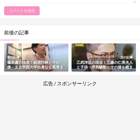
前後の記事
前の記事
次の記事
塚本廉の現在！経歴詐称とその
乙武洋匡の現在！元嫁の仁美夫人
後・文京学院大学出身など真実ま
と子供・浮気騒動とその後を総ま
とめ
とめ【不倫相手画像あり】
広告 / スポンサーリンク