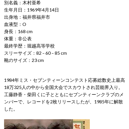
別名義：木村亜希
生年月日：1969年4月14日
出身地：福井県福井市
血液型：O
身長：168 cm
体重：非公表
最終学歴：堀越高等学校
スリーサイズ：82 – 60 – 85 cm
靴のサイズ：23 cm
1984年ミス・セブンティーンコンテスト応募総数史上最高
18万325人の中から全国大会でスカウトされ芸能界入り。
工藤静香・柴田くに子とともにセブンティーンクラブのメ
ンバーで、レコードを2枚リリースしたが、1985年に解散
した。