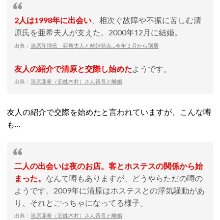
2人は1998年に出会い
、相次ぐ故障や不振に苦しむ清
原氏を亜希夫人が支えた。2000年12月に結婚。
出典：
清原和博氏 亜希夫人と離婚発表…今年３月から別居
友人の紹介で清原と交際し始めた
ようです。
出典：
清原亜希（旧姓木村）さん番長と離婚
友人の紹介で交際を始めたと言われていますが、こんな噂
も…
二人の出会いは夜のお店。客とホステスの関係から始
まった。
なんて噂もありますが、どうやらただの噂の
ようです。2009年に清原はホステスとの浮気騒動があ
り、それとごっちゃになってる様子。
出典：
清原亜希（旧姓木村）さん番長と離婚