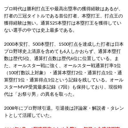
プロ時代は勝利打点王や最高出塁率の獲得経験はあるが、
打者の三冠タイトルである首位打者、本塁打王、打点王の
獲得経験は無い。通算525本塁打は本塁打王を獲得してい
ない選手の中では史上最多である。
2000本安打、500本塁打、1500打点を達成した打者は日本
プロ野球史上清原を含めても6人しかおらず、通算本塁打
数は歴代5位、通算打点数は歴代6位に位置している。ま
た、オールスター戦に強く、オールスター戦通算打率1位
（100打数以上対象）・通算本塁打2位・通算打点1位・通
算塁打1位・通算得点1位という記録を残している。オール
スターMVP受賞最多記録（7回）も保持しており、現役時
代は「お祭り男」の異名を取った。
2008年にプロ野球引退。引退後は評論家・解説者・タレン
トとして活躍していた。