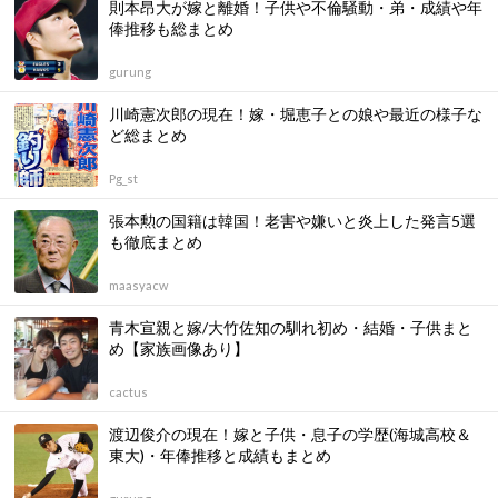
則本昂大が嫁と離婚！子供や不倫騒動・弟・成績や年
俸推移も総まとめ
gurung
川崎憲次郎の現在！嫁・堀恵子との娘や最近の様子な
ど総まとめ
Pg_st
張本勲の国籍は韓国！老害や嫌いと炎上した発言5選
も徹底まとめ
maasyacw
青木宣親と嫁/大竹佐知の馴れ初め・結婚・子供まと
め【家族画像あり】
cactus
渡辺俊介の現在！嫁と子供・息子の学歴(海城高校＆
東大)・年俸推移と成績もまとめ