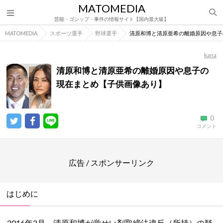
MATOMEDIA
芸能・ゴシップ・事件の情報サイト【国内最大級】
MATOMEDIA
スポーツ選手
野球選手
清原和博と清原亜希の離婚原因や息子
kana
清原和博と清原亜希の離婚原因や息子の
現在まとめ【子供画像あり】
0
コメント
広告 / スポンサーリンク
はじめに
2016年2月、清原和博が覚せい剤取締法違反（所持）の疑