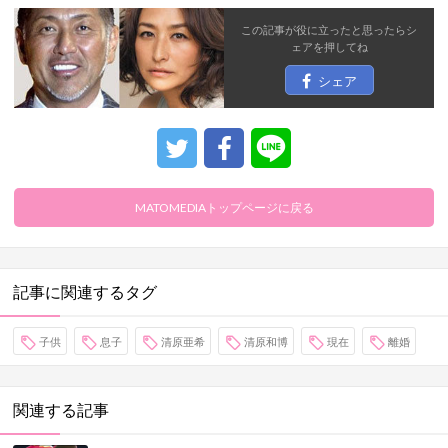
この記事が役に立ったと思ったら
シ
ェア
を押してね
シェア
MATOMEDIAトップページに戻る
記事に関連するタグ
子供
息子
清原亜希
清原和博
現在
離婚
関連する記事