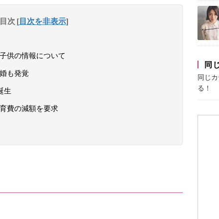
目次
[
目次を非表示
]
や子供の情報について
同
離婚も発覚
同じカ
る！
誕生
養育費の減額を要求