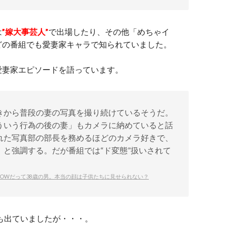
は
”嫁大事芸人”
で出場したり、その他「めちゃイ
どの番組でも愛妻家キャラで知られていました。
愛妻家エピソードを語っています。
きから普段の妻の写真を撮り続けているそうだ。
ういう行為の後の妻」もカメラに納めていると話
れた写真部の部長を務めるほどのカメラ好きで、
と強調する。だが番組では“ド変態”扱いされて
COWだって38歳の男。本当の顔は子供たちに見せられない？
ども出ていましたが・・・。