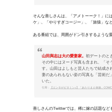
そんな善しさんは、「アメトーーク！」に
ケ」、「やりすぎコージー」、「旅猿」な
ある番組では、周囲がドン引きするような
山田與志は大の愛妻家。
初デートのと
その中にはヌード写真も含まれ、「そ
す。山田はよしもと芸人たちで結成さ
妻のあられもない姿の写真も「芸術だ」
いた。
引用：
【エンタがビタミン♪】「あたりまえ体操」COW
善しさんのTwitterでは、稀に嫁の話題な