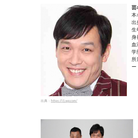
芸
本
出
生
身
血
学
所
ー
出典：
https://i1.wp.com/