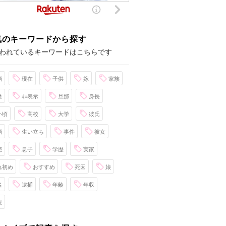
気のキーワードから探す
われているキーワードはこちらです
婚
現在
子供
嫁
家族
歴
非表示
旦那
身長
い頃
高校
大学
彼氏
婚
生い立ち
事件
彼女
宅
息子
学歴
実家
れ初め
おすすめ
死因
娘
名
逮捕
年齢
年収
親