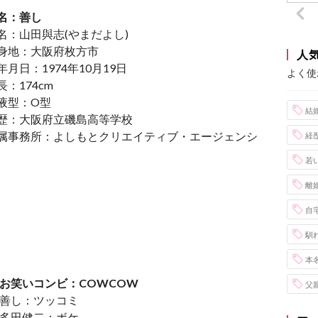
名：善し
名：山田與志(やまだよし)
身地：大阪府枚方市
人
年月日：1974年10月19日
よく使
長：174cm
液型：O型
結
歴：大阪府立磯島高等学校
属事務所：よしもとクリエイティブ・エージェンシ
経
若
離
自
馴
本
お笑いコンビ：COWCOW
父
善し：ツッコミ
多田健二：ボケ