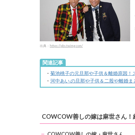
出典：
https://pbs.twimg.com/
関連記事
・
菊池桃子の元旦那や子供＆離婚原因！
・
河中あい.の旦那や子供＆二股や離婚
COWCOW善しの嫁は麻世さん
COWCOW善しの
嫁・麻世さん