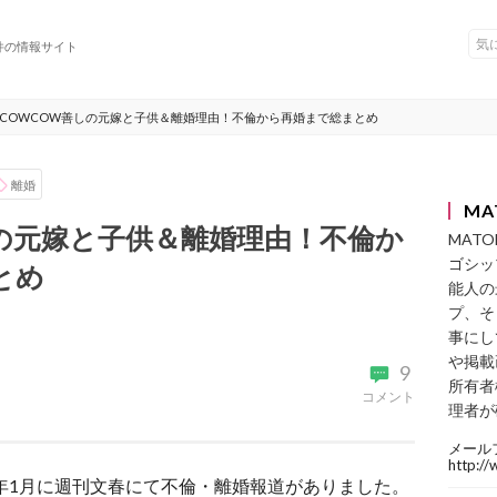
件の情報サイト
COWCOW善しの元嫁と子供＆離婚理由！不倫から再婚まで総まとめ
離婚
MA
しの元嫁と子供＆離婚理由！不倫か
MAT
ゴシッ
とめ
能人の
プ、そ
事にし
や掲載
9
所有者
コメント
理者が
メール
http:/
7年1月に週刊文春にて不倫・離婚報道がありました。