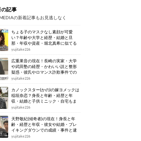
新の記事
OMEDIAの新着記事もお見逃しなく
ちょる子のマスクなし素顔が可愛
い？年齢や大学と経歴・結婚と旦
那・年収や資産・堀北真希に似てる
画像もまとめ
yujitake226
広重果音の現在！長崎の実家・大学
や武田塾の経歴・かわいい説と整形
疑惑・彼氏やロマンス詐欺事件での
逮捕もまとめ
yujitake226
カノックスター(かの)の嫁ヨメックは
稲垣奈恋？身長と年齢・経歴と年
収・結婚と子供ミニック・自宅もま
とめ
yujitake226
天野敬紀(傾奇者)の現在！身長と年
齢・経歴と年収・彼女や結婚・ブレ
イキングダウンでの成績・事件と逮
捕もまとめ
yujitake226