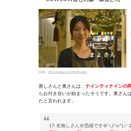
出典：
http://static.everforth.com/
善しさんと奥さんは、
ナインティナインの
らお付き合いが始まったそうです。奥さん
たと言われます。
17: 名無しさん＠恐縮です＠＼(^o^)／ 2017/