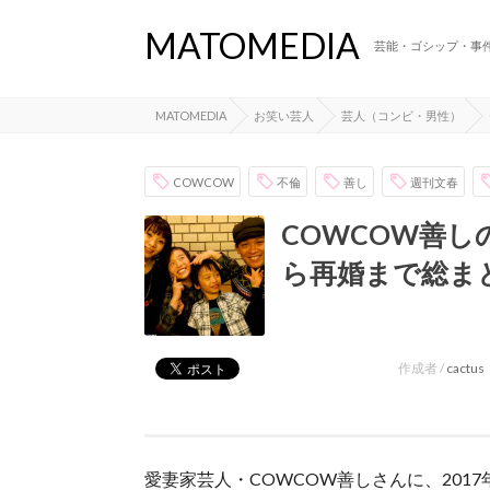
MATOMEDIA
芸能・ゴシップ・事
MATOMEDIA
お笑い芸人
芸人（コンビ・男性）
COWCOW
不倫
善し
週刊文春
COWCOW善
ら再婚まで総ま
作成者 /
cactus
愛妻家芸人・COWCOW善しさんに、201