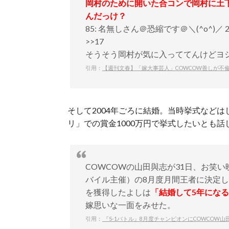
岡村のために開いた合コンで岡村に土
んだっけ？
85: 名無しさん＠恐縮です＠＼(^o^)／ 2017/
>>17
そうそう岡村が気に入っててんけどヨ
引用：
【週刊文春】「嫁大事芸人」COWCOW善しが不
そして2004年ごろに結婚。当時挙式などはし
リ」での賞金1000万円で挙式したいとも話
COWCOWの山田與志が31日、お笑い
バイル主催）の8月度月間王者に決定し
を獲得したよしは
「結婚して5年にな
嫁思いな一面をみせた。
引用：
『S-1バトル』8月度チャンピオンにCOWCOW