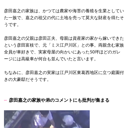
彦田嘉之の家族は、かつては農家や海苔の養殖を生業としてい
た一族で、嘉之の祖父の代に土地を売って莫大な財産を得たそ
うです。
彦田嘉之の父親は彦田正夫、母親は資産家の家から嫁いできた
という彦田富枝で、元「ミス江戸川区」との事。両親含む家族
全員が車好きで、実家母屋の向かいにあった50坪ほどのガレ
ージには高級車が何台も並んでいたと言います。
ちなみに、彦田嘉之の実家は江戸川区東葛西地区に立つ庭園付
きの大豪邸だそうです。
彦田嘉之の家族や弟のコメントにも批判が集まる