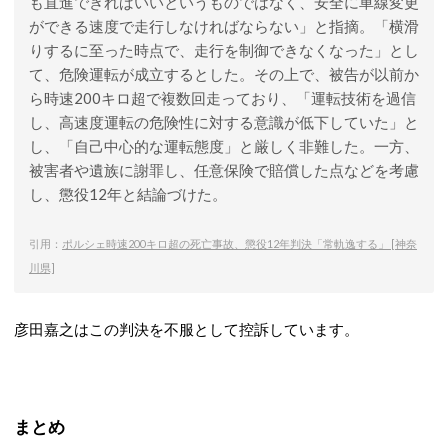
も直進できればいいというものではなく、安全に車線変更
ができる速度で走行しなければならない」と指摘。「横滑
りするに至った時点で、走行を制御できなくなった」とし
て、危険運転が成立するとした。その上で、被告が以前か
ら時速200キロ超で複数回走っており、「運転技術を過信
し、高速度運転の危険性に対する意識が低下していた」と
し、「自己中心的な運転態度」と厳しく非難した。一方、
被害者や遺族に謝罪し、任意保険で賠償した点などを考慮
し、懲役12年と結論づけた。
引用：
ポルシェ時速200キロ超の死亡事故、懲役12年判決「常軌逸する」 [神奈
川県]
彦田嘉之はこの判決を不服として控訴しています。
まとめ