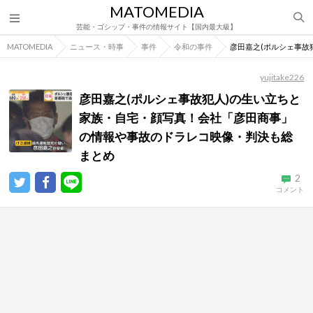
MATOMEDIA
芸能・ゴシップ・事件の情報サイト【国内最大級】
MATOMEDIA
ニュース・時事
事件
令和の事件
彦田嘉之(ポルシェ事故
yujitake226
彦田嘉之(ポルシェ事故犯人)の生い立ちと
家族・自宅・顔写真！会社「彦田商事」
の情報や事故のドラレコ映像・判決も総
まとめ
2
コメント