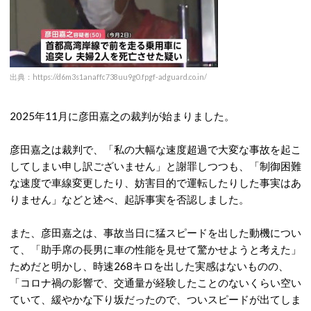
出典：https://d6m3s1anaffc738uu9g0.fpgf-adguard.co.in/
2025年11月に彦田嘉之の裁判が始まりました。
彦田嘉之は裁判で、「私の大幅な速度超過で大変な事故を起こ
してしまい申し訳ございません」と謝罪しつつも、「制御困難
な速度で車線変更したり、妨害目的で運転したりした事実はあ
りません」などと述べ、起訴事実を否認しました。
また、彦田嘉之は、事故当日に猛スピードを出した動機につい
て、「助手席の長男に車の性能を見せて驚かせようと考えた」
ためだと明かし、時速268キロを出した実感はないものの、
「コロナ禍の影響で、交通量が経験したことのないくらい空い
ていて、緩やかな下り坂だったので、ついスピードが出てしま