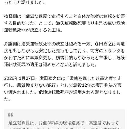
った」と語りました。
検察側は「猛烈な速度で走行すること自体が他者の運転を妨害
する目的だった」として、過失運転致死罪よりも刑の重い危険
運転致死罪が成立すると主張。
弁護側は過失運転致死罪の成立は認める一方、彦田嘉之は高速
度を出しながらも安定した走行をしており、前方のトラックを
かわすために車線変更し、妨害目的もなかったと主張し、危険
運転致死罪の適用は認められないと訴えました。
2026年1月27日、彦田嘉之には「常軌を逸した超高速度で走
行し、悪質極まりない犯行」として懲役12年の実刑判決が言
い渡されました。危険運転致死罪が適用される形となりまし
た。
足立裁判長は、片側3車線の現場道路で「高速度であって