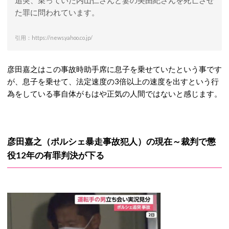
追突、乗っていた内山仁さんと妻の美由紀さんを死亡させ
た罪に問われています。
引用：https://news.yahoo.co.jp/
彦田嘉之はこの事故時助手席に息子を乗せていたという事です
が、息子を乗せて、法定速度の3倍以上の速度を出すという行
為をしている事自体がもはや正気の人間ではないと感じます。
彦田嘉之（ポルシェ暴走事故犯人）の現在～裁判で懲
役12年の有罪判決が下る