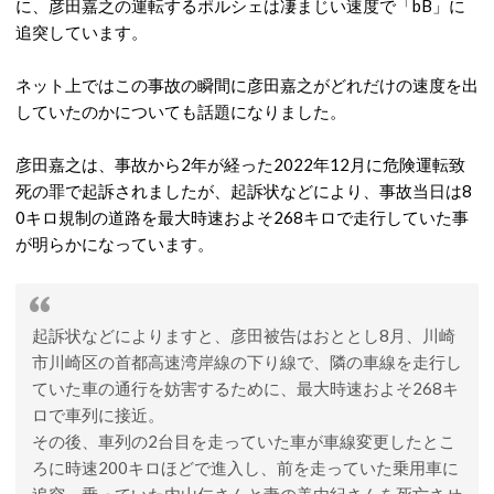
に、彦田嘉之の運転するポルシェは凄まじい速度で「bB」に
追突しています。
ネット上ではこの事故の瞬間に彦田嘉之がどれだけの速度を出
していたのかについても話題になりました。
彦田嘉之は、事故から2年が経った2022年12月に危険運転致
死の罪で起訴されましたが、起訴状などにより、事故当日は8
0キロ規制の道路を最大時速およそ268キロで走行していた事
が明らかになっています。
起訴状などによりますと、彦田被告はおととし8月、川崎
市川崎区の首都高速湾岸線の下り線で、隣の車線を走行し
ていた車の通行を妨害するために、最大時速およそ268キ
ロで車列に接近。
その後、車列の2台目を走っていた車が車線変更したとこ
ろに時速200キロほどで進入し、前を走っていた乗用車に