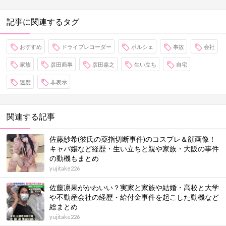
記事に関連するタグ
おすすめ
ドライブレコーダー
ポルシェ
事故
会社
家族
彦田商事
彦田嘉之
生い立ち
自宅
速度
非表示
関連する記事
佐藤紗希(彼氏の薬指切断事件)のコスプレ＆顔画像！
キャバ嬢など経歴・生い立ちと親や家族・大阪の事件
の動機もまとめ
yujitake226
佐藤凛果がかわいい？実家と家族や結婚・高校と大学
や不動産会社の経歴・給付金事件を起こした動機など
総まとめ
yujitake226