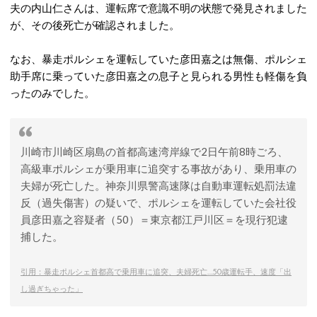
夫の内山仁さんは、運転席で意識不明の状態で発見されました
が、その後死亡が確認されました。
なお、暴走ポルシェを運転していた彦田嘉之は無傷、ポルシェ
助手席に乗っていた彦田嘉之の息子と見られる男性も軽傷を負
ったのみでした。
川崎市川崎区扇島の首都高速湾岸線で2日午前8時ごろ、
高級車ポルシェが乗用車に追突する事故があり、乗用車の
夫婦が死亡した。神奈川県警高速隊は自動車運転処罰法違
反（過失傷害）の疑いで、ポルシェを運転していた会社役
員彦田嘉之容疑者（50）＝東京都江戸川区＝を現行犯逮
捕した。
引用：暴走ポルシェ首都高で乗用車に追突、夫婦死亡…50歳運転手、速度「出
し過ぎちゃった」