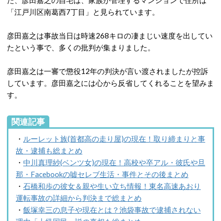
た、彦田嘉之の自宅は、家族が管理するマンションで住所は
「江戸川区南葛西7丁目」と見られています。
彦田嘉之は事故当日は時速268キロの凄まじい速度を出してい
たという事で、多くの批判が集まりました。
彦田嘉之は一審で懲役12年の判決が言い渡されましたが控訴
しています。彦田嘉之には心から反省してくれることを望みま
す。
関連記事
・
ルーレット族(首都高の走り屋)の現在！取り締まりと事
故・逮捕も総まとめ
・
中川真理紗(ベンツ女)の現在！高校や卒アル・彼氏や旦
那・Facebookの嘘セレブ生活・事件とその後まとめ
・
石橋和歩の彼女＆親や生い立ち情報！東名高速あおり
運転事故の詳細から判決まで総まとめ
・
飯塚幸三の息子や現在とは？池袋事故で逮捕されない