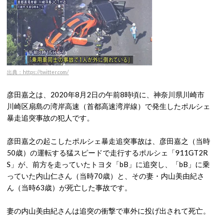
出典：https://twitter.com/
彦田嘉之は、2020年8月2日の午前8時頃に、神奈川県川崎市
川崎区扇島の湾岸高速（首都高速湾岸線）で発生したポルシェ
暴走追突事故の犯人です。
彦田嘉之の起こしたポルシェ暴走追突事故は、彦田嘉之（当時
50歳）の運転する猛スピードで走行するポルシェ「911GT2R
S」が、前方を走っていたトヨタ「bB」に追突し、「bB」に乗
っていた内山仁さん（当時70歳）と、その妻・内山美由紀さ
ん（当時63歳）が死亡した事故です。
妻の内山美由紀さんは追突の衝撃で車外に投げ出されて死亡。