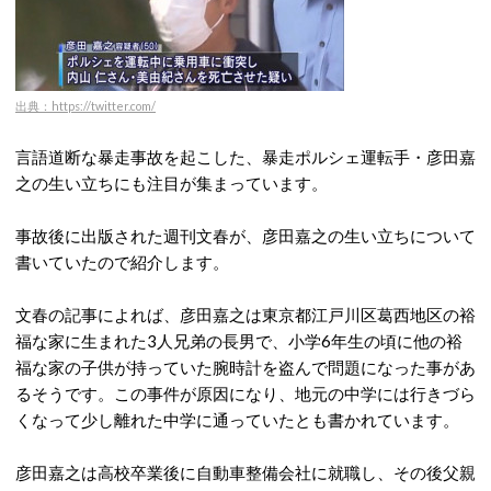
出典：https://twitter.com/
言語道断な暴走事故を起こした、暴走ポルシェ運転手・彦田嘉
之の生い立ちにも注目が集まっています。
事故後に出版された週刊文春が、彦田嘉之の生い立ちについて
書いていたので紹介します。
文春の記事によれば、彦田嘉之は東京都江戸川区葛西地区の裕
福な家に生まれた3人兄弟の長男で、小学6年生の頃に他の裕
福な家の子供が持っていた腕時計を盗んで問題になった事があ
るそうです。この事件が原因になり、地元の中学には行きづら
くなって少し離れた中学に通っていたとも書かれています。
彦田嘉之は高校卒業後に自動車整備会社に就職し、その後父親