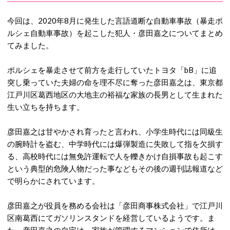
今回は、2020年8月に発生した言語道断な自動車事故（暴走ポ
ルシェ自動車事故）を起こした犯人・彦田嘉之についてまとめ
てみました。
ポルシェを暴走させて前方を走行していたトヨタ「bB」に追
突し乗っていた夫婦の命を理不尽に奪った彦田嘉之は、東京都
江戸川区葛西地区の大地主の裕福な家族の長男として生まれた
生い立ちを持ちます。
彦田嘉之は甘やかされ育ったと言われ、小学生時代には同級生
の腕時計を盗む、中学時代には爆弾製造に失敗して指を欠損す
る、高校時代には無免許運転で人を轢きかけ自損事故も起こす
という典型的危険人物だった事などもその後の週刊誌報道など
で明らかにされています。
彦田嘉之が役員を務める会社は「彦田商事株式会社」で江戸川
区南葛西にてガソリンスタンドを経営しているようです。ま