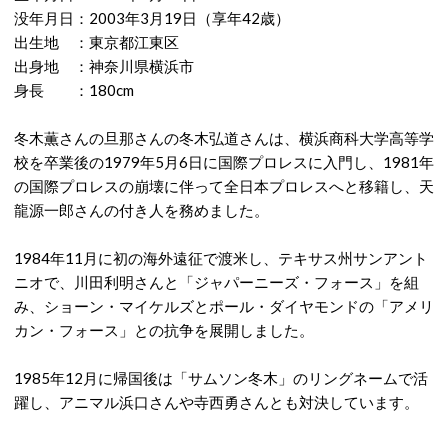
没年月日：2003年3月19日（享年42歳）
出生地 ：東京都江東区
出身地 ：神奈川県横浜市
身長 ：180cm
冬木薫さんの旦那さんの冬木弘道さんは、横浜商科大学高等学
校を卒業後の1979年5月6日に国際プロレスに入門し、1981年
の国際プロレスの崩壊に伴って全日本プロレスへと移籍し、天
龍源一郎さんの付き人を務めました。
1984年11月に初の海外遠征で渡米し、テキサス州サンアント
ニオで、川田利明さんと「ジャパーニーズ・フォース」を組
み、ショーン・マイケルズとポール・ダイヤモンドの「アメリ
カン・フォース」との抗争を展開しました。
1985年12月に帰国後は「サムソン冬木」のリングネームで活
躍し、アニマル浜口さんや寺西勇さんとも対決しています。