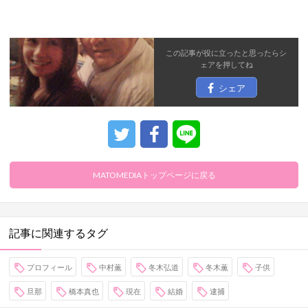
この記事が役に立ったと思ったら
シ
ェア
を押してね
シェア
MATOMEDIAトップページに戻る
記事に関連するタグ
プロフィール
中村薫
冬木弘道
冬木薫
子供
旦那
橋本真也
現在
結婚
逮捕