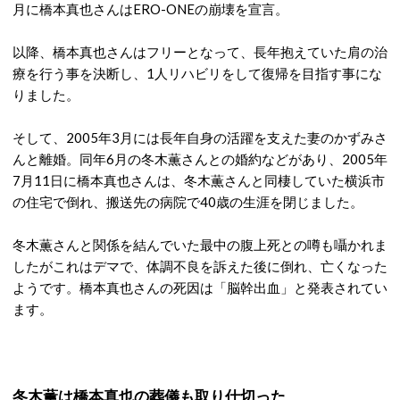
月に橋本真也さんはERO-ONEの崩壊を宣言。
以降、橋本真也さんはフリーとなって、長年抱えていた肩の治
療を行う事を決断し、1人リハビリをして復帰を目指す事にな
りました。
そして、2005年3月には長年自身の活躍を支えた妻のかずみさ
んと離婚。同年6月の冬木薫さんとの婚約などがあり、2005年
7月11日に橋本真也さんは、冬木薫さんと同棲していた横浜市
の住宅で倒れ、搬送先の病院で40歳の生涯を閉じました。
冬木薫さんと関係を結んでいた最中の腹上死との噂も囁かれま
したがこれはデマで、体調不良を訴えた後に倒れ、亡くなった
ようです。橋本真也さんの死因は「脳幹出血」と発表されてい
ます。
冬木薫は橋本真也の葬儀も取り仕切った