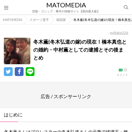
MATOMEDIA
芸能・ゴシップ・事件の情報サイト【国内最大級】
MATOMEDIA
スポーツ選手
格闘家
冬木薫(冬木弘道の嫁)の現在！橋本真
yujitake226
冬木薫(冬木弘道の嫁)の現在！橋本真也と
の婚約・中村薫としての逮捕とその後ま
とめ
0
コメント
広告 / スポンサーリンク
はじめに
冬木薫さんはプロレスラーの冬木弘道さんの元妻で破壊王・橋