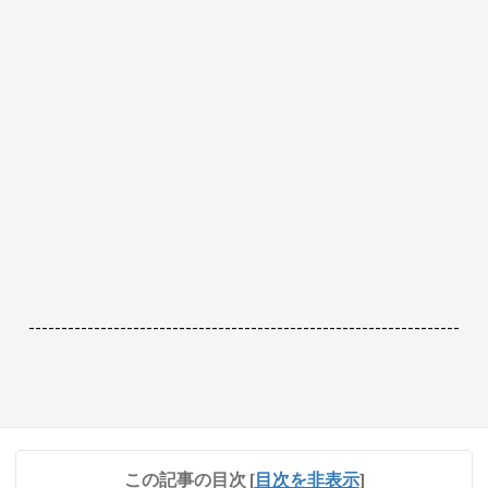
------------------------------------------------------------------
この記事の目次
[
目次を非表示
]