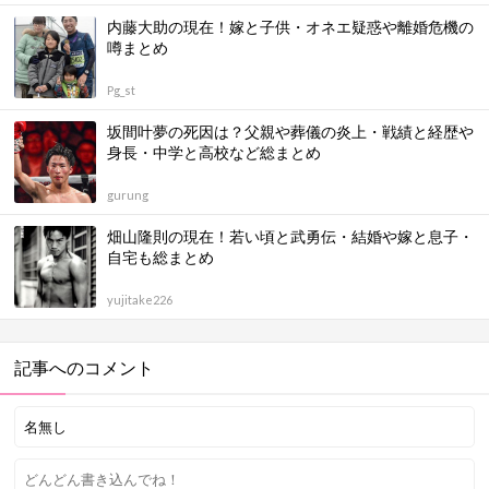
内藤大助の現在！嫁と子供・オネエ疑惑や離婚危機の
噂まとめ
Pg_st
坂間叶夢の死因は？父親や葬儀の炎上・戦績と経歴や
身長・中学と高校など総まとめ
gurung
畑山隆則の現在！若い頃と武勇伝・結婚や嫁と息子・
自宅も総まとめ
yujitake226
記事へのコメント