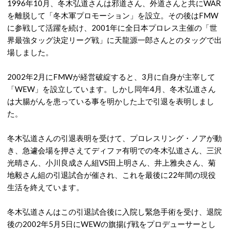
1996年10月、冬木弘道さんは邪道さん、外道さんと共にWAR
を離脱して「冬木軍プロモーション」を設立。その後はFMW
に参戦して活躍を続け、2001年に全日本プロレス主催の「世
界最強タッグ決定リーグ戦」に天龍源一郎さんとのタッグで出
場しました。
2002年2月にFMWが経営破綻すると、3月に自身が主宰して
「WEW」を設立しています。しかし同年4月、冬木弘道さん
は大腸がんを患っている事を明かした上で引退を表明しまし
た。
冬木弘道さんの引退表明を受けて、プロレスリング・ノアが動
き、急遽会場を押さえてディファ有明での冬木弘道さん、三沢
光晴さん、小川良成さん組VS田上明さん、井上雅央さん、菊
地毅さん組の引退試合が催され、これを最後に22年間の現役
生活を終えています。
冬木弘道さんはこの引退試合後に入院し緊急手術を受け、退院
後の2002年5月5日にWEWの旗揚げ戦をプロデューサーとし