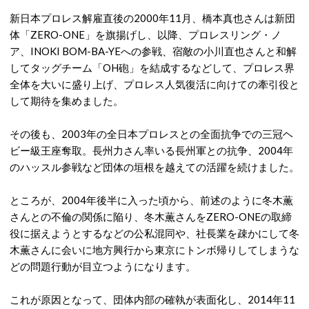
新日本プロレス解雇直後の2000年11月、橋本真也さんは新団
体「ZERO-ONE」を旗揚げし、以降、プロレスリング・ノ
ア、INOKI BOM-BA-YEへの参戦、宿敵の小川直也さんと和解
してタッグチーム「OH砲」を結成するなどして、プロレス界
全体を大いに盛り上げ、プロレス人気復活に向けての牽引役と
して期待を集めました。
その後も、2003年の全日本プロレスとの全面抗争での三冠ヘ
ビー級王座奪取。長州力さん率いる長州軍との抗争、2004年
のハッスル参戦など団体の垣根を越えての活躍を続けました。
ところが、2004年後半に入った頃から、前述のように冬木薫
さんとの不倫の関係に陥り、冬木薫さんをZERO-ONEの取締
役に据えようとするなどの公私混同や、社長業を疎かにして冬
木薫さんに会いに地方興行から東京にトンボ帰りしてしまうな
どの問題行動が目立つようになります。
これが原因となって、団体内部の確執が表面化し、2014年11