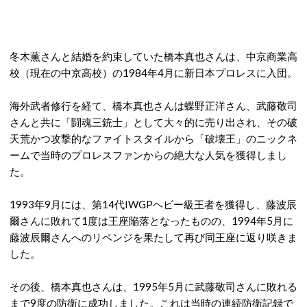
冬木薫さんと結婚を約束していた橋本真也さんは、中京商業高
校（現在の中京高校）の1984年4月に新日本プロレスに入団。
海外武者修行を経て、橋本真也さんは蝶野正洋さん、武藤敬司
さんと共に「闘魂三銃士」として大々的に売り出され、その破
天荒かつ攻撃的なファイトスタイルから「破壊王」のニックネ
ームで当時のプロレスファンからの絶大な人気を獲得しまし
た。
1993年9月には、第14代IWGPヘビー級王者を獲得し、藤波辰
爾さんに敗れて1度は王座陥落となったものの、1994年5月に
藤波辰爾さんへのリベンジを果たして再び同王座に返り咲きま
した。
その後、橋本真也さんは、1995年5月に武藤敬司さんに敗れる
まで9度の防衛に成功しました。これは当時の連続防衛記録で