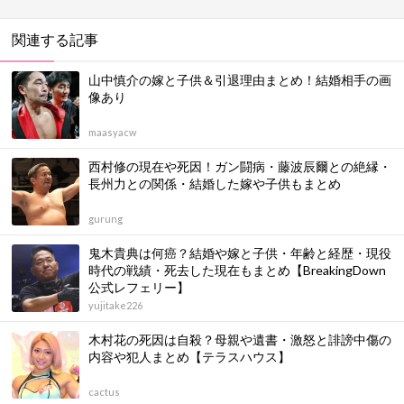
関連する記事
山中慎介の嫁と子供＆引退理由まとめ！結婚相手の画
像あり
maasyacw
西村修の現在や死因！ガン闘病・藤波辰爾との絶縁・
長州力との関係・結婚した嫁や子供もまとめ
gurung
鬼木貴典は何癌？結婚や嫁と子供・年齢と経歴・現役
時代の戦績・死去した現在もまとめ【BreakingDown
公式レフェリー】
yujitake226
木村花の死因は自殺？母親や遺書・激怒と誹謗中傷の
内容や犯人まとめ【テラスハウス】
cactus