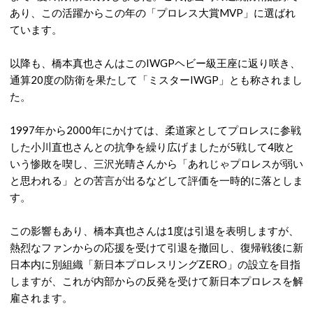
あり、この活躍からこの年の「プロレス大賞MVP」に選ばれ
ています。
以降も、橋本真也さんはこのIWGPヘビー級王座に返り咲き、
通算20度の防衛を果たして「ミスターIWGP」とも称されまし
た。
1997年から2000年にかけては、柔道家としてプロレスに参戦
した小川直也さんとの抗争を繰り広げましたが5戦して4敗と
いう惨敗を喫し、三沢光晴さんから「あれじゃプロレスが弱い
と思われる」との苦言が出るなどして評価を一時的に落としま
す。
この影響もあり、橋本真也さんは1度は引退を表明しますが、
熱烈なファンからの応援を受けて引退を撤回し、復帰戦後に新
日本内に別組織「新日本プロレスリングZERO」の設立を目指
しますが、これが内部からの反発を受けて新日本プロレスを解
雇されます。