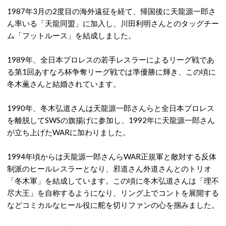
1987年3月の2度目の海外遠征を経て、帰国後に天龍源一郎さ
ん率いる「天龍同盟」に加入し、川田利明さんとのタッグチー
ム「フットルース」を結成しました。
1989年、全日本プロレスの若手レスラーによるリーグ戦であ
る第1回あすなろ杯争奪リーグ戦では準優勝に輝き、この頃に
冬木薫さんと結婚されています。
1990年、冬木弘道さんは天龍源一郎さんらと全日本プロレス
を離脱してSWSの旗揚げに参加し、1992年に天龍源一郎さん
が立ち上げたWARに加わりました。
1994年頃からは天龍源一郎さんらWAR正規軍と敵対する反体
制派のヒールレスラーとなり、邪道さん外道さんとのトリオ
「冬木軍」を結成しています。この頃に冬木弘道さんは「理不
尽大王」を自称するようになり、リング上でコントを展開する
などコミカルなヒール役に舵を切りファンの心を掴みました。