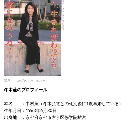
出典：https://pbs.twimg.com/
冬木薫のプロフィール
本名 ：中村薫（冬木弘道との死別後に1度再婚している）
生年月日：1963年6月30日
出身地 ：京都府京都市左京区修学院離宮