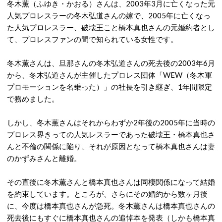
冬木薫（ふゆき・かおる）さんは、2003年3月に亡くなった元
人気プロレスラーの冬木弘道さんの嫁で、2005年に亡くなっ
た人気プロレスラー、破壊王こと橋本真也さんの元婚約者とし
て、プロレスファンの間で知られている女性です。
冬木薫さんは、旦那さんの冬木弘道さんの死去後の2003年6月
から、冬木弘道さんが主催したプロレス団体「WEW（冬木軍
プロモーションを名乗った）」の社長を引き継ぎ、1年間限定
で務めました。
しかし、冬木薫さんはそれからわずか2年後の2005年に当時の
プロレス界きっての人気レスラーであった破壊王・橋本真也さ
んと不倫の関係に陥り、それが原因となって橋本真也さんは妻
のかずみさんと離婚。
その直後に冬木薫さんと橋本真也さんは同棲関係になって結婚
を約束しています。ところが、さらにその婚約から数ヶ月後
に、今度は橋本真也さんが急死。冬木薫さんは橋本真也さんの
死去後にもすぐに橋本真也さんの追悼本を発表（しかも橋本真