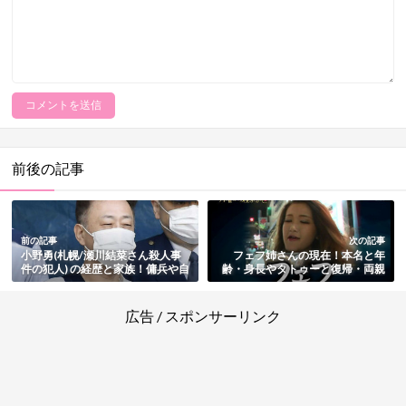
前後の記事
前の記事
次の記事
小野勇(札幌/瀬川結菜さん殺人事
フェフ姉さんの現在！本名と年
件の犯人) の経歴と家族！傭兵や自
齢・身長やタトゥーと復帰・両親
衛隊の過去・前科や結婚歴・自
など家族や結婚・経歴と仕事もま
宅・犯行動機も総まとめ
とめ
広告 / スポンサーリンク