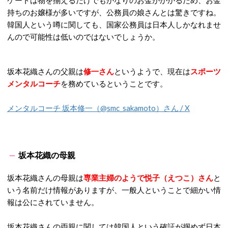
ケートは物を揃えるだけでもかなりのお金がかかるため、お金
持ちのお嬢様が多いですが、公務員の娘さんとは驚きですね。
韓国人という噂に関しても、国家公務員は日本人しかなれませ
んので可能性は低いのではないでしょうか。
坂本花織さんの父親は
修一さん
というようで、現在は
スポーツ
メンタルコーチ
を務めているということです。
メンタルコーチ 坂本修一（@smc_sakamoto）さん / X
坂本花織の母親
坂本花織さんの母親は
専業主婦のようで
悦子（えつこ）さん
と
いう名前だけ情報がありますが、一般人ということで細かい情
報は公にされていません。
坂本花織さんの両親に関しては韓国人という確証が掴めず日本