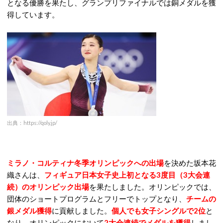
となる優勝を果たし、グランプリファイナルでは銅メダルを獲
得しています。
出典：https://qoly.jp/
ミラノ・コルティナ冬季オリンピックへの出場
を決めた坂本花
織さんは、
フィギュア日本女子史上初となる3度目（3大会連
続）のオリンピック出場
を果たしました。オリンピックでは、
団体のショートプログラムとフリーでトップとなり、
チームの
銀メダル獲得
に貢献しました。
個人でも女子シングルで2位
と
なり、オリンピックにおいて
2大会連続でメダルを獲得
しまし