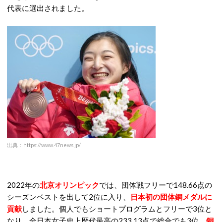
代表に選出されました。
出典：https://www.47news.jp/
2022年の
北京オリンピック
では、団体戦フリーで148.66点の
シーズンベストを出して2位に入り、
日本初の団体銅メダルに
貢献
しました。個人でもショートプログラムとフリーで3位と
なり、全日本女子史上歴代最高の233.13点で総合でも3位、
銅