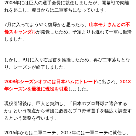
2008年には巨人の選手会長に就任しましたが、開幕戦で肉離
れを起こし、翌日からは二軍落ちになっています。
7月に入ってようやく復帰かと思ったら、
山本モナさんとの不
倫スキャンダル
が発覚したため、予定よりも遅れて一軍に復帰
しました。
しかし、9月に入り右足首を捻挫したため、再び二軍落ちとな
り、シーズンが終了しました。
2008年シーズンオフには日本ハムにトレード
に出され、
2013
年シーズンを最後に現役を引退
しました。
現役引退後は、巨人と契約し、「日本のプロ野球に適合する
か」という視点から球団に必要なプロ野球選手を幅広く調査す
るという業務を行います。
2016年からは二軍コーチ、2017年には一軍コーチに就任し、