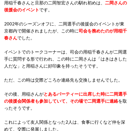
用稲千春さんと旦那の二岡智宏さんの馴れ初めは、
二岡さんの
後援会のイベント
です。
2002年のシーズンオフに、二岡選手の後援会のイベントが東
京都内で開催されましたが、この時に
司会を務めたのが用稲千
春さん
でした。
イベントでのトークコーナーは、司会の用稲千春さんが二岡選
手に質問する形で行われ、この時に二岡さんは「はきはきした
人だな」と用稲さんに好印象を持ったそうです。
ただ、この時は交際どころか連絡先も交換しませんでした。
その後、用稲さんが
とあるパーティーに出席した時に二岡選手
の後援会関係者も参加していて、その場で二岡選手に連絡
を取
ったそうです。
これによって友人関係となった2人は、食事に行くなど仲を深
めて、交際に発展しました。