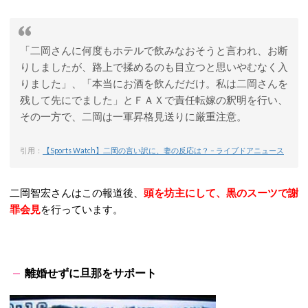
「二岡さんに何度もホテルで飲みなおそうと言われ、お断
りしましたが、路上で揉めるのも目立つと思いやむなく入
りました」、「本当にお酒を飲んだだけ。私は二岡さんを
残して先にでました」とＦＡＸで責任転嫁の釈明を行い、
その一方で、二岡は一軍昇格見送りに厳重注意。
引用：
【Sports Watch】二岡の言い訳に、妻の反応は？ – ライブドアニュース
二岡智宏さんはこの報道後、
頭を坊主にして、黒のスーツで謝
罪会見
を行っています。
離婚せずに旦那をサポート