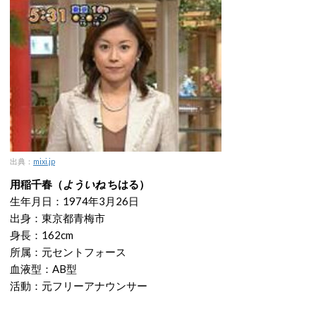
出典：
mixi.jp
用稲千春（
よういね
ちはる）
生年月日：1974年3月26日
出身：東京都青梅市
身長：162cm
所属：元セントフォース
血液型：AB型
活動：元フリーアナウンサー