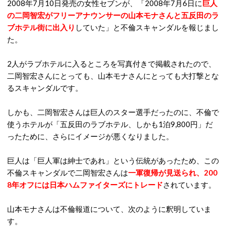
2008年7月10日発売の女性セブンが、「2008年7月6日に
巨人
の二岡智宏がフリーアナウンサーの山本モナさんと五反田のラ
ブホテル街に出入り
していた」と不倫スキャンダルを報じまし
た。
2人がラブホテルに入るところを写真付きで掲載されたので、
二岡智宏さんにとっても、山本モナさんにとっても大打撃とな
るスキャンダルです。
しかも、二岡智宏さんは巨人のスター選手だったのに、不倫で
使うホテルが「五反田のラブホテル、しかも1泊9,800円」だ
ったために、さらにイメージが悪くなりました。
巨人は「巨人軍は紳士であれ」という伝統があったため、この
不倫スキャンダルで二岡智宏さんは
一軍復帰が見送られ、
200
8年オフには日本ハムファイターズにトレード
されています。
山本モナさんは不倫報道について、次のように釈明していま
す。