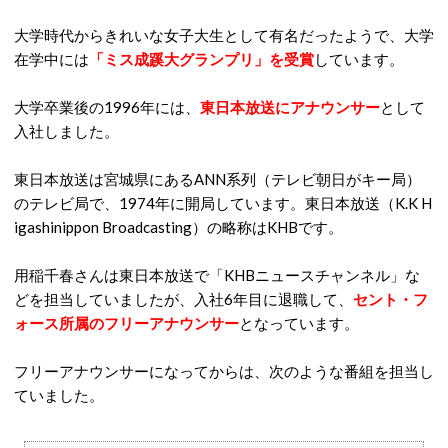
大学時代からきれいな女子大生として有名だったようで、大学
在学中には
「ミス成蹊大グランプリ」を受賞
しています。
大学卒業後の1996年には、
東日本放送にアナウンサー
として
入社しました。
東日本放送は宮城県にあるANN系列（テレビ朝日がキー局）
のテレビ局で、1974年に開局しています。東日本放送（K.K H
igashinippon Broadcasting）の略称はKHBです。
用稲千春さんは東日本放送で「KHBニュースチャンネル」な
どを担当していましたが、入社6年目に退職して、
セント・フ
ォース所属のフリーアナウンサー
となっています。
フリーアナウンサーになってからは、次のような番組を担当し
ていました。