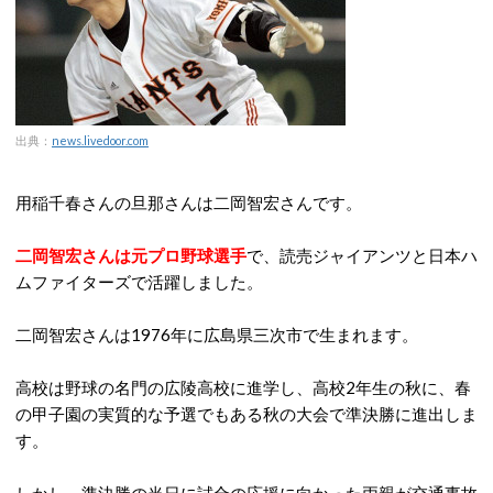
出典：
news.livedoor.com
用稲千春さんの旦那さんは二岡智宏さんです。
二岡智宏さんは元プロ野球選手
で、読売ジャイアンツと日本ハ
ムファイターズで活躍しました。
二岡智宏さんは1976年に広島県三次市で生まれます。
高校は野球の名門の広陵高校に進学し、高校2年生の秋に、春
の甲子園の実質的な予選でもある秋の大会で準決勝に進出しま
す。