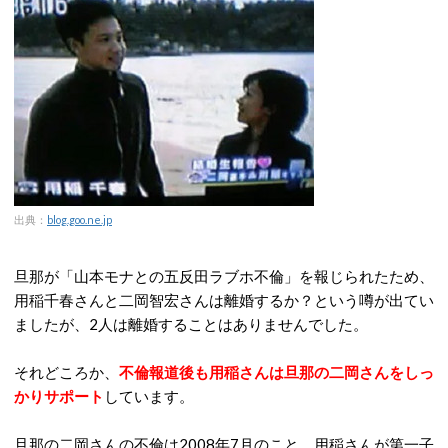
出典：
blog.goo.ne.jp
旦那が「山本モナとの五反田ラブホ不倫」を報じられたため、
用稲千春さんと二岡智宏さんは離婚するか？という噂が出てい
ましたが、2人は離婚することはありませんでした。
それどころか、
不倫報道後も用稲さんは旦那の二岡さんをしっ
かりサポート
しています。
旦那の二岡さんの不倫は2008年7月のこと。用稲さんが第一子