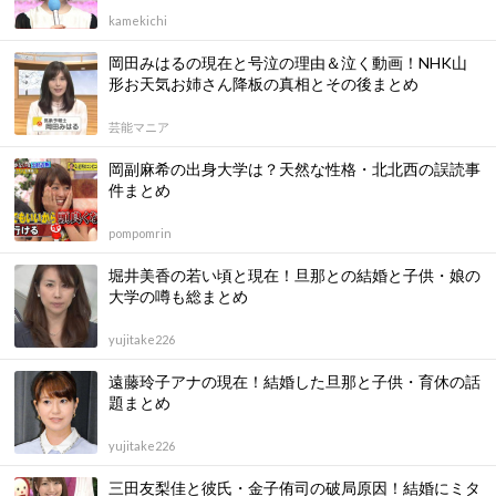
kamekichi
岡田みはるの現在と号泣の理由＆泣く動画！NHK山
形お天気お姉さん降板の真相とその後まとめ
芸能マニア
岡副麻希の出身大学は？天然な性格・北北西の誤読事
件まとめ
pompomrin
堀井美香の若い頃と現在！旦那との結婚と子供・娘の
大学の噂も総まとめ
yujitake226
遠藤玲子アナの現在！結婚した旦那と子供・育休の話
題まとめ
yujitake226
三田友梨佳と彼氏・金子侑司の破局原因！結婚にミタ