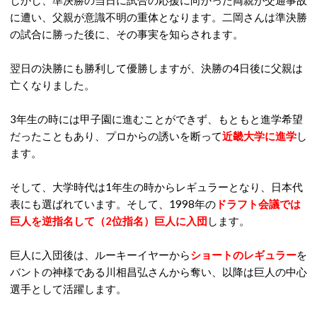
しかし、準決勝の当日に試合の応援に向かった両親が交通事故
に遭い、父親が意識不明の重体となります。二岡さんは準決勝
の試合に勝った後に、その事実を知らされます。
翌日の決勝にも勝利して優勝しますが、決勝の4日後に父親は
亡くなりました。
3年生の時には甲子園に進むことができず、もともと進学希望
だったこともあり、プロからの誘いを断って
近畿大学に進学
し
ます。
そして、大学時代は1年生の時からレギュラーとなり、日本代
表にも選ばれています。そして、1998年の
ドラフト会議では
巨人を逆指名して（2位指名）巨人に入団
します。
巨人に入団後は、ルーキーイヤーから
ショートのレギュラー
を
バントの神様である川相昌弘さんから奪い、以降は巨人の中心
選手として活躍します。