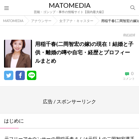
MATOMEDIA
芸能・ゴシップ・事件の情報サイト【国内最大級】
MATOMEDIA
アナウンサー
女子アナ・キャスター
用稲千春(二岡智宏の嫁
gurung
用稲千春(二岡智宏の嫁)の現在！結婚と子
供・離婚の噂や自宅・経歴とプロフィー
ルまとめ
0
コメント
広告 / スポンサーリンク
はじめに
元フリーアナウンサーの用稲千春さんは元巨人の二岡智宏選手