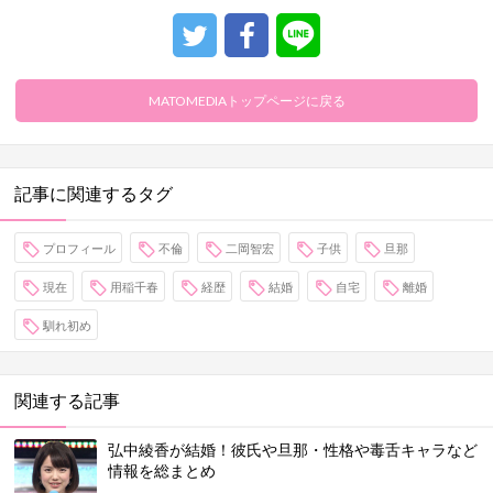
MATOMEDIAトップページに戻る
記事に関連するタグ
プロフィール
不倫
二岡智宏
子供
旦那
現在
用稲千春
経歴
結婚
自宅
離婚
馴れ初め
関連する記事
弘中綾香が結婚！彼氏や旦那・性格や毒舌キャラなど
情報を総まとめ