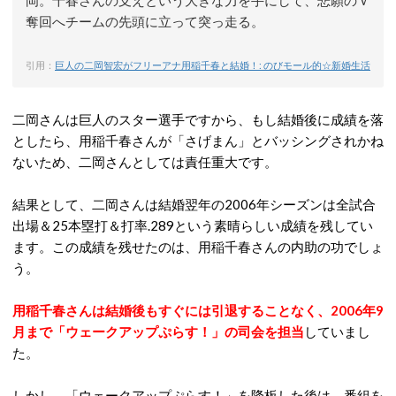
岡。千春さんの支えという大きな力を手にして、悲願のＶ
奪回へチームの先頭に立って突っ走る。
引用：
巨人の二岡智宏がフリーアナ用稲千春と結婚！: のびモール的☆新婚生活
二岡さんは巨人のスター選手ですから、もし結婚後に成績を落
としたら、用稲千春さんが「さげまん」とバッシングされかね
ないため、二岡さんとしては責任重大です。
結果として、二岡さんは結婚翌年の2006年シーズンは全試合
出場＆25本塁打＆打率.289という素晴らしい成績を残してい
ます。この成績を残せたのは、用稲千春さんの内助の功でしょ
う。
用稲千春さんは結婚後もすぐには引退することなく、2006年9
月まで「ウェークアップぷらす！」の司会を担当
していまし
た。
しかし、「ウェークアップぷらす！」を降板した後は、番組を