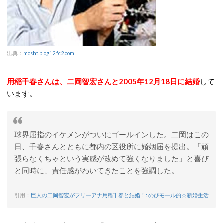
出典：
mcsht.blog12.fc2.com
用稲千春さんは、二岡智宏さんと2005年12月18日に結婚
して
います。
球界屈指のイケメンがついにゴールインした。二岡はこの
日、千春さんとともに都内の区役所に婚姻届を提出。「頑
張らなくちゃという実感が改めて強くなりました」と喜び
と同時に、責任感がわいてきたことを強調した。
引用：
巨人の二岡智宏がフリーアナ用稲千春と結婚！: のびモール的☆新婚生活