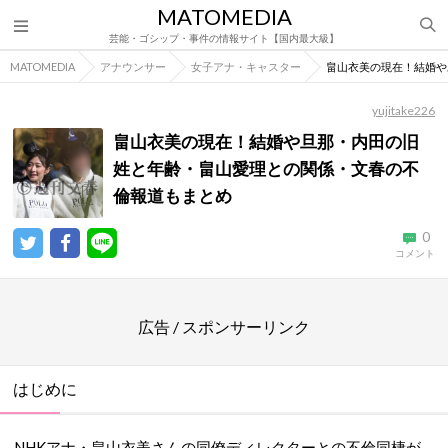
MATOMEDIA
芸能・ゴシップ・事件の情報サイト【国内最大級】
MATOMEDIA
アナウンサー
女子アナ・キャスター
畠山衣美の現在！結婚や
yujitake226
畠山衣美の現在！結婚や旦那・内田の旧
姓と年齢・畠山愛理との関係・文春の不
倫報道もまとめ
0
コメント
広告 / スポンサーリンク
はじめに
NHKアナ・畠山衣美さんの同僚ディレクターとの不倫同棲が