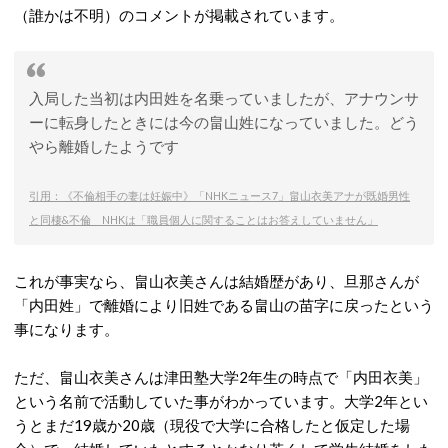
（誰かは不明）のコメントが掲載されています。
入局した当初は内田姓を名乗っていましたが、アナウンサ
ーに転身したときには今の畠山姓になっていました。どう
やら離婚したようです
引用：《不倫相手の妻は妊娠中》「NHKニュース7」畠山衣美アナが既婚男性
と同棲&不倫 NHKは「職員個人に関することはお答えしていません」
これが事実なら、畠山衣美さんは結婚歴があり、旦那さんが
「内田姓」で離婚により旧姓である畠山の苗字に戻ったという
事になります。
ただ、畠山衣美さんは津田塾大学2年生の時点で「内田衣美」
という名前で活動していた事がわかっています。大学2年とい
うとまだ19歳か20歳（現役で大学に合格したと仮定した場