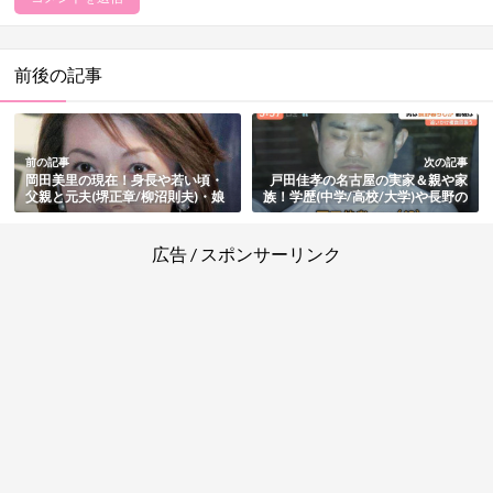
前後の記事
前の記事
次の記事
岡田美里の現在！身長や若い頃・
戸田佳孝の名古屋の実家＆親や家
父親と元夫(堺正章/柳沼則夫)・娘
族！学歴(中学/高校/大学)や長野の
など家族・山梨の自宅豪邸もまと
自宅・東大前駅刺傷事件の動機も
め
まとめ
広告 / スポンサーリンク