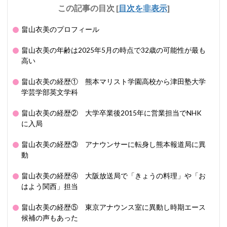
この記事の目次
[
目次を非表示
]
畠山衣美のプロフィール
畠山衣美の年齢は2025年5月の時点で32歳の可能性が最も
高い
畠山衣美の経歴① 熊本マリスト学園高校から津田塾大学
学芸学部英文学科
畠山衣美の経歴② 大学卒業後2015年に営業担当でNHK
に入局
畠山衣美の経歴③ アナウンサーに転身し熊本報道局に異
動
畠山衣美の経歴④ 大阪放送局で「きょうの料理」や「お
はよう関西」担当
畠山衣美の経歴⑤ 東京アナウンス室に異動し時期エース
候補の声もあった