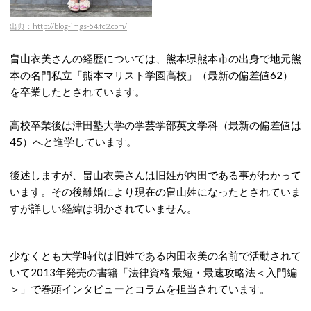
出典：http://blog-imgs-54.fc2.com/
畠山衣美さんの経歴については、熊本県熊本市の出身で地元熊
本の名門私立「熊本マリスト学園高校」（最新の偏差値62）
を卒業したとされています。
高校卒業後は津田塾大学の学芸学部英文学科（最新の偏差値は
45）へと進学しています。
後述しますが、畠山衣美さんは旧姓が内田である事がわかって
います。その後離婚により現在の畠山姓になったとされていま
すが詳しい経緯は明かされていません。
少なくとも大学時代は旧姓である内田衣美の名前で活動されて
いて2013年発売の書籍「法律資格 最短・最速攻略法＜入門編
＞」で巻頭インタビューとコラムを担当されています。