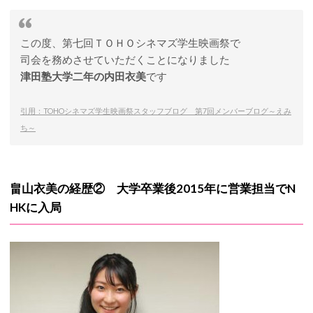
この度、第七回ＴＯＨＯシネマズ学生映画祭で
司会を務めさせていただくことになりました
津田塾大学二年の内田衣美
です
引用：TOHOシネマズ学生映画祭スタッフブログ 第7回メンバーブログ～えみ
ち～
畠山衣美の経歴② 大学卒業後2015年に営業担当でN
HKに入局