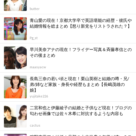
butter
青山愛の現在！京都大学卒で英語堪能の経歴・彼氏や
結婚情報を総まとめ【怒り新党をリストラされた？】
Pg_st
早川美奈アナの現在！フライデー写真＆斉藤孝信との
その後まとめ
maasyacw
長島三奈の若い頃と現在！栗山英樹と結婚の噂・兄/
弟/姉など家族・身長や経歴もまとめ【長嶋茂雄の
娘】
yujitake226
二宮和也と伊藤綾子の結婚と子供など現在！ブログの
匂わせ画像では佐々木希に対抗するような内容も
cactus