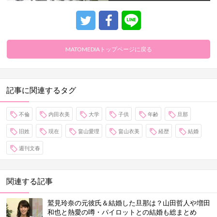
MATOMEDIAトップページに戻る
記事に関連するタグ
不倫
内田衣美
大学
子供
年齢
旦那
旧姓
現在
畠山愛理
畠山衣美
経歴
結婚
週刊文春
関連する記事
鷲見玲奈の元彼氏＆結婚した旦那は？山田哲人や増田
和也と熱愛の噂・パイロットとの結婚も総まとめ