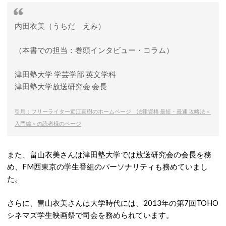
内田衣美（うちだ えみ）
（本書での担当：巻頭インタビュー・コラム）
津田塾大学 学芸学部 英文学科
津田塾大学放送研究会 会長
引用：フリーライター近江直樹のホームページ
法律資格 最短・最速 攻略法＜
入門編＞の読者様のページ
また、畠山衣美さんは津田塾大学では放送研究会の会長を務
め、FM西東京の学生番組のパーソナリティも務めていまし
た。
さらに、畠山衣美さんは大学時代には、2013年の第7回TOHO
シネマズ学生映画祭で司会を務められています。