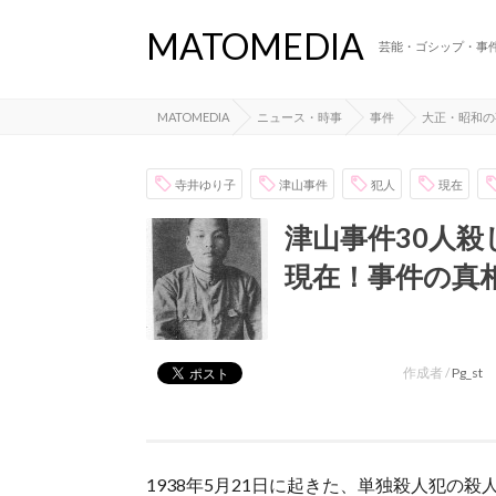
MATOMEDIA
芸能・ゴシップ・事
MATOMEDIA
ニュース・時事
事件
大正・昭和の
寺井ゆり子
津山事件
犯人
現在
津山事件30人
現在！事件の真
作成者 /
Pg_st
1938年5月21日に起きた、単独殺人犯の