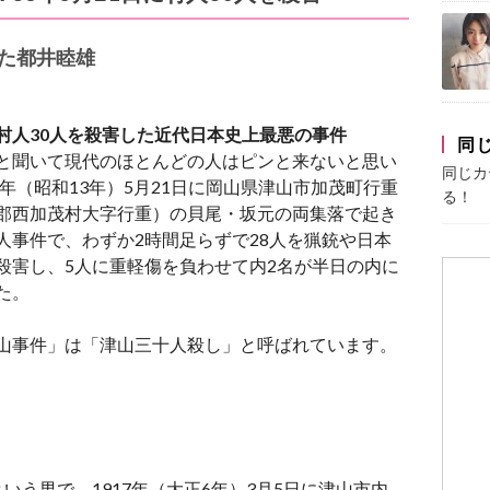
した都井睦雄
村人30人を殺害した近代日本史上最悪の事件
同
と聞いて現代のほとんどの人はピンと来ないと思い
同じカ
8年（昭和13年）5月21日に岡山県津山市加茂町行重
る！
郡西加茂村大字行重）の貝尾・坂元の両集落で起き
人事件で、わずか2時間足らずで28人を猟銃や日本
殺害し、5人に重軽傷を負わせて内2名が半日の内に
た。
山事件」は「津山三十人殺し」と呼ばれています。
う男で、1917年（大正6年）3月5日に津山市内