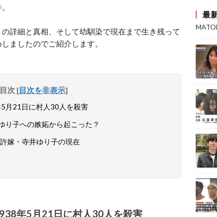
件。
最
MAT
」の詳細と真相、そして幼馴染で現在まで生き残って
めしましたのでご紹介します。
目次
[
目次を非表示
]
5月21日に村人30人を殺害
ゆり子への嫉妬から起こった？
許嫁・寺井ゆり子の現在
38年5月21日に村人30人を殺害