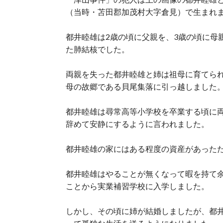
（当時・苫田郡加茂村大字倉見）で生まれ
都井睦雄は2歳の頃に父親を、3歳の頃に母
た肺結核でした。
両親を失った都井睦雄と姉は祖母に育てら
母の故郷である貝尾集落に引っ越しました
都井睦雄は尋常高等小学校を卒業する頃に
辞めて安静にするように言われました。
都井睦雄の家にはある程度の資産があった
都井睦雄はやることが無くなって暇を持て
ことから実業補習学校に入学しました。
しかし、その頃に姉が結婚しましたが、都