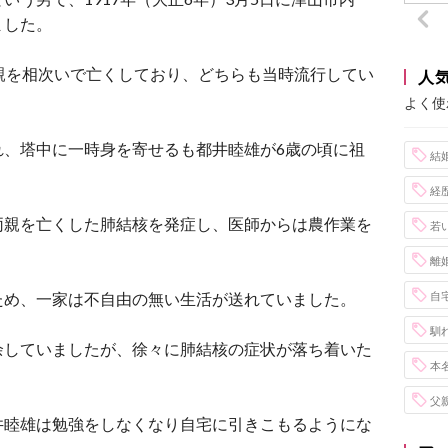
ました。
親を相次いで亡くしており、どちらも当時流行してい
人
よく使
れ、塔中に一時身を寄せるも都井睦雄が6歳の頃に祖
結
。
経
両親を亡くした肺結核を発症し、医師からは農作業を
若
離
ため、一家は不自由の無い生活が送れていました。
自
馴
余していましたが、徐々に肺結核の症状が落ち着いた
本
父
井睦雄は勉強をしなくなり自宅に引きこもるようにな