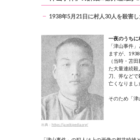
1938年5月21日に村人30人を殺害
一夜のうちに
「津山事件」
ますが、193
（当時・苫田
た大量連続殺
刀、斧などで
亡くなりまし
そのため「津
出典：
https://ja.wikipedia.org/
「津山事件」の犯人は上の画像の都井睦雄とい