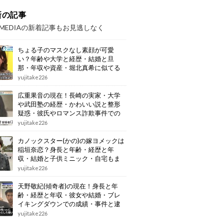
新の記事
OMEDIAの新着記事もお見逃しなく
ちょる子のマスクなし素顔が可愛
い？年齢や大学と経歴・結婚と旦
那・年収や資産・堀北真希に似てる
画像もまとめ
yujitake226
広重果音の現在！長崎の実家・大学
や武田塾の経歴・かわいい説と整形
疑惑・彼氏やロマンス詐欺事件での
逮捕もまとめ
yujitake226
カノックスター(かの)の嫁ヨメックは
稲垣奈恋？身長と年齢・経歴と年
収・結婚と子供ミニック・自宅もま
とめ
yujitake226
天野敬紀(傾奇者)の現在！身長と年
齢・経歴と年収・彼女や結婚・ブレ
イキングダウンでの成績・事件と逮
捕もまとめ
yujitake226