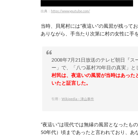
出典：
https://www.youtube.com/
当時、貝尾村には”夜這い”の風習が残って
ありながら、手当たり次第に村の女性に手
2008年7月21日放送のテレビ朝日
ー」で、「八つ墓村70年目の真実」と
村民は、夜這いの風習が当時はあった
いたと証言した。
引用：
Wikipedia – 津山事件
”夜這い”は現代では無縁の風習となったもの
50年代）頃まであったと言われており、あ