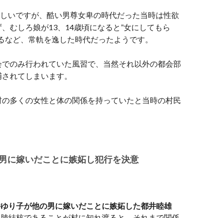
難しいですが、酷い男尊女卑の時代だった当時は性欲
、むしろ娘が13、14歳頃になると”女にしてもら
るなど、常軌を逸した時代だったようです。
会でのみ行われていた風習で、当然それ以外の都会部
捕されてしまいます。
村の多くの女性と体の関係を持っていたと当時の村民
男に嫁いだことに嫉妬し犯行を決意
井ゆり子が他の男に嫁いだことに嫉妬した都井睦雄
は肺結核であることが村に知れ渡ると、それまで関係