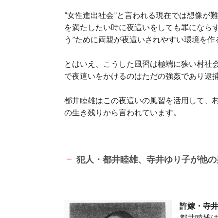
”女性進出社会”と言われる現在では想像が
を満たしたい時に夜這いをしても罪にならず
う”ために両親が夜這いされやすい環境を作
とはいえ、こうした風習は極端に狭い村社
で夜這いをかけるのはただの強姦であり逮
都井睦雄はこの夜這いの風習を活用して、
の生き残りから言われています。
犯人・都井睦雄、
寺井ゆり子が他の
許嫁・寺
都井睦雄