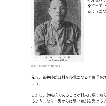
を持って
るように
出典：
https://twitter.com/
元々、都井睦雄は村が停電になると修理を
ょう。
しかし、肺結核であることが村人に広く知
るようになり、男からは酷い差別を受ける