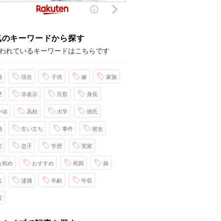
気のキーワードから探す
われているキーワードはこちらです
婚
現在
子供
嫁
家族
歴
非表示
旦那
身長
い頃
高校
大学
彼氏
婚
生い立ち
事件
彼女
宅
息子
学歴
実家
れ初め
おすすめ
死因
娘
名
逮捕
年齢
年収
親