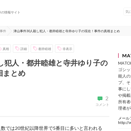
件の情報サイト
事件
津山事件30人殺し犯人・都井睦雄と寺井ゆり子の現在！事件の真相まとめ
真相
詳細
都井睦雄
非表示
MA
殺し犯人・都井睦雄と寺井ゆり子の
MAT
ゴシッ
相まとめ
能人の
プ、そ
事にし
や掲載
2
所有者
コメント
理者が
メール
http:/
殺人数では20世紀以降世界で5番目に多いと言われる