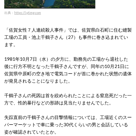
出典：
https://i.ytimg.com
「佐賀女性７人連続殺人事件」では、佐賀県白石町に住む縫製
工場の工員・池上千鶴子さん（27）も事件に巻き込まれてい
ます。
1981年10月7日（水）の夕方に、勤務先の工場から退社した
後に行方不明となった千鶴子さんですが、同年の10月21日に
佐賀県中原町の空き地で電気コードが首に巻かれた状態の遺体
が発見されることになりました。
千鶴子さんの死因は首を絞められたことによる窒息死だった一
方で、性的暴行などの形跡は見当たりませんでした。
失踪直前の千鶴子さんの目撃情報については、工場近くのスー
パーマーケットで車に乗った30代くらいの男と会話している
姿が確認されていたとか。