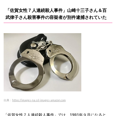
「佐賀女性７人連続殺人事件」山崎十三子さん＆百
武律子さん殺害事件の容疑者が別件逮捕されていた
出典：
https://images-na.ssl-images-amazon.com
「佐賀女性７人連続殺人事件」では、1981年９月になると、