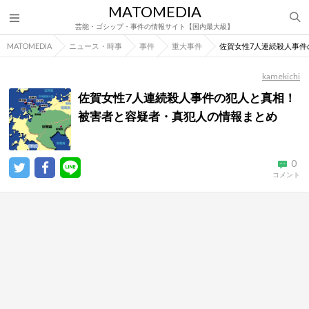
MATOMEDIA
芸能・ゴシップ・事件の情報サイト【国内最大級】
MATOMEDIA
ニュース・時事
事件
重大事件
佐賀女性7人連続殺人事
kamekichi
佐賀女性7人連続殺人事件の犯人と真相！
被害者と容疑者・真犯人の情報まとめ
0
コメント