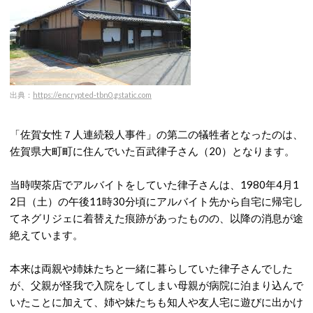
出典：
https://encrypted-tbn0.gstatic.com
「佐賀女性７人連続殺人事件」の第二の犠牲者となったのは、
佐賀県大町町に住んでいた百武律子さん（20）となります。
当時喫茶店でアルバイトをしていた律子さんは、1980年4月1
2日（土）の午後11時30分頃にアルバイト先から自宅に帰宅し
てネグリジェに着替えた痕跡があったものの、以降の消息が途
絶えています。
本来は両親や姉妹たちと一緒に暮らしていた律子さんでした
が、父親が怪我で入院をしてしまい母親が病院に泊まり込んで
いたことに加えて、姉や妹たちも知人や友人宅に遊びに出かけ