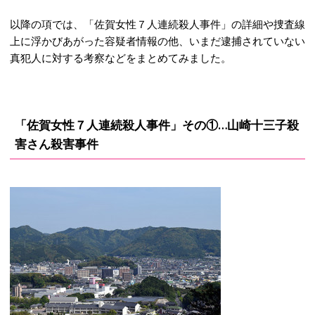
以降の項では、「佐賀女性７人連続殺人事件」の詳細や捜査線
上に浮かびあがった容疑者情報の他、いまだ逮捕されていない
真犯人に対する考察などをまとめてみました。
「佐賀女性７人連続殺人事件」その①…山崎十三子殺
害さん殺害事件