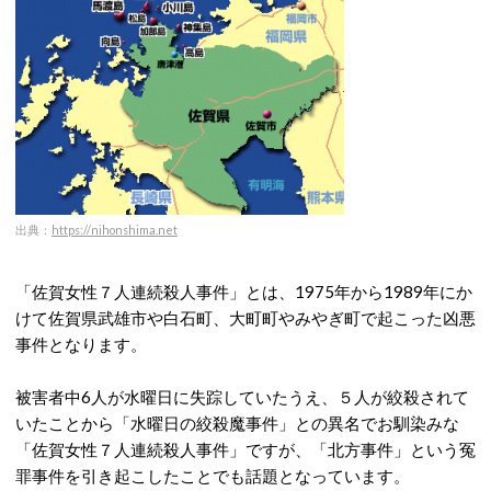
出典：
https://nihonshima.net
「佐賀女性７人連続殺人事件」とは、1975年から1989年にか
けて佐賀県武雄市や白石町、大町町やみやぎ町で起こった凶悪
事件となります。
被害者中6人が水曜日に失踪していたうえ、５人が絞殺されて
いたことから「水曜日の絞殺魔事件」との異名でお馴染みな
「佐賀女性７人連続殺人事件」ですが、「北方事件」という冤
罪事件を引き起こしたことでも話題となっています。