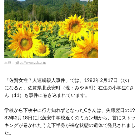
出典：
https://www.zck.or.jp
「佐賀女性７人連続殺人事件」では、1982年2月17日（水）
になると、佐賀県北茂安町（現：みやき町）在住の小学生Cさ
ん（11）も事件に巻き込まれています。
学校から下校中に行方知れずとなったCさんは、失踪翌日の19
82年2月18日に北茂安中学校近くのミカン畑から、首にストッ
キングが巻かれたうえ下半身が裸な状態の遺体で発見されまし
た。