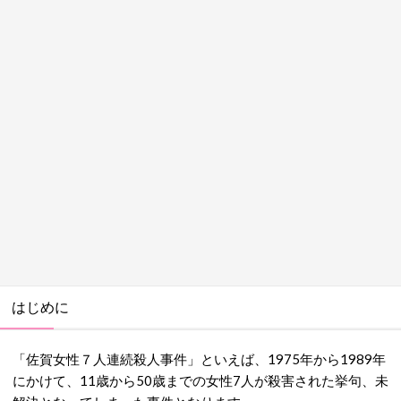
はじめに
「佐賀女性７人連続殺人事件」といえば、1975年から1989年
にかけて、11歳から50歳までの女性7人が殺害された挙句、未