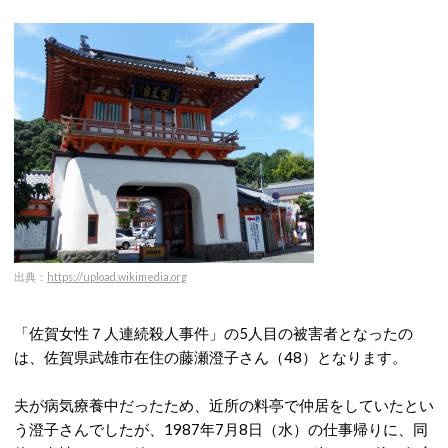
出典：
https://upload.wikimedia.org
「佐賀女性７人連続殺人事件」の5人目の被害者となったの
は、佐賀県武雄市在住の藤瀬澄子さん（48）となります。
夫が病気療養中だったため、近所の料亭で仲居をしていたとい
う澄子さんでしたが、1987年7月8日（水）の仕事帰りに、同