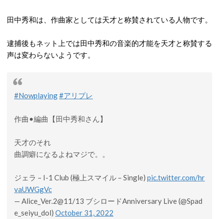
田中秀和は、作曲家としては天才と称賛されている人物です。
逮捕後もネット上では田中秀和の音楽的才能を天才と称賛する
声は変わらないようです。
#Nowplaying
#アリプレ
作曲•編曲【田中秀和さん】
天才のそれ
曲調癖になるよねマジで。。
ジェラ – I-1 Club (極上スマイル – Single)
pic.twitter.com/hr
vaUWGgVc
— Alice_Ver.2@11/13 ブシロードAnniversary Live (@Spad
e_seiyu_dol)
October 31, 2022