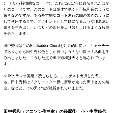
d」という特徴的なコードで、これは2017年に命名されたばか
りのコードです。このコードは単体で聴くと不協和音のような
響きなのですが、ある基本的なコード進行の間の繋ぎのように
して使用する事で、アクセントとして癖になるような印象深い
響きを生み出し、かつサビの部分をより盛り上げるような役割
を果たします。
田中秀和はこのBlackadder Chordを効果的に使い、キャッチー
でありながら田中秀和色としか言いようのない数々の名曲を生
み出しました。こうした点で田中秀和は天才と称されていま
す。
NHKのラジオ番組「読むらじる。」にゲスト出演した際に
も、田中秀和は「クリエイター界に衝撃が走った田中さんの編
曲」などと、その天才性が絶賛されていました。
田中秀和（アニソン作曲家）の経歴① 小・中学時代