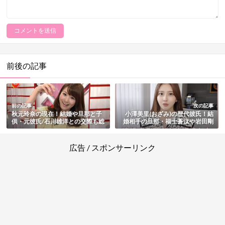
前後の記事
前の記事
次の記事
秋元玲奈の現在！結婚や旦那と子
小澤美里(おざみ)の歴代彼氏！結
供・元彼氏/石川雄洋との交際も総
婚相手の旦那・福士蒼汰や岩田剛
まとめ
典との匂わせまとめ
広告 / スポンサーリンク