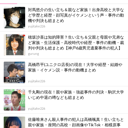
対馬悠介の生い立ち＆親など家族！出身高校と大学な
ど学歴と経歴・顔写真がイケメンという声・事件の動
機や判決も総まとめ
yujitake226
穂坂沙喜は知的障害？生い立ち＆父親と母親や兄弟な
ど家族・生活保護・高校時代や経歴・事件の動機・裁
判や判決も総まとめ【神戸6歳男児遺棄事件の犯人】
gurung
高橋昂平(ユニクロ店長)の現在！大学や経歴・結婚や
家族・イケメン説・事件の動機まとめ
yujitake226
千丸剛の現在！親や家族・強盗事件の判決・駒沢大学
いじめ中退の噂なども総まとめ
yujitake226
佐藤唯来さん殺人事件の犯人は高橋颯真！生い立ちと
親や家族・座間の高校・顔画像やTikTok・相模原事