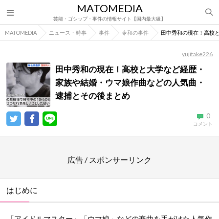
MATOMEDIA
芸能・ゴシップ・事件の情報サイト【国内最大級】
MATOMEDIA
ニュース・時事
事件
令和の事件
田中秀和の現在！高校
yujitake226
田中秀和の現在！高校と大学など経歴・
家族や結婚・ウマ娘作曲などの人気曲・
逮捕とその後まとめ
0
コメント
広告 / スポンサーリンク
はじめに
「アイドルマスター」「ウマ娘」などの楽曲を手がけた人気作