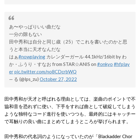
あ〜やっぱりいい曲だな
一分の隙もない
田中秀和は自分と同じ歳（25）でこれを書いたのかと思
うと本当に天才なんだな
はぁ
#nowplaying
カレンダーガール 44.1kHz/16bit by わ
か・ふうり・すなお from STAR☆ANIS on
#onkyo
#hfplay
er
pic.twitter.com/no8CDcrbWQ
— る (@lps_zu)
October 27, 2022
田中秀和が天才と呼ばれる理由としては、楽曲のポイントで不
協和音を恐れずに使い、下手をすれば曲として破綻してしまう
ような独特なコード進行を使いつつも、最終的にはキャッチー
で耳触りの良い曲にまとめてしまうところが挙げられます。
田中秀和の代名詞のようになっていたのが「Blackadder Chor