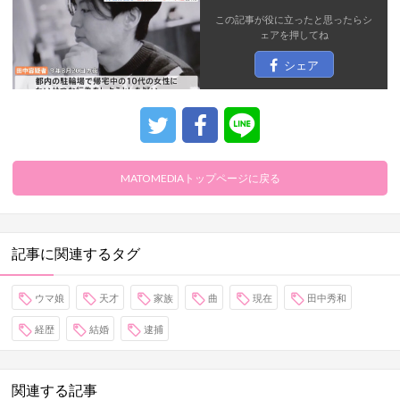
この記事が役に立ったと思ったら
シ
ェア
を押してね
シェア
MATOMEDIAトップページに戻る
記事に関連するタグ
ウマ娘
天才
家族
曲
現在
田中秀和
経歴
結婚
逮捕
関連する記事