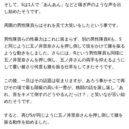
そして、Sは1人で「あんあん」などと喘ぎ声のような声を出
し始めたそうです。
周囲の男性隊員らはそれを見て大笑いをしたという事です。
男性隊員らの性暴力はこれに留まらず、別の男性隊員Kも、S
と同じように五ノ井里奈さんを押し倒して技をかけて腰を振る
ような動きをしました。さらには、Rという男性隊員も同様に
五ノ井里奈さんを押し倒し、五ノ井さんの両手を抑えるように
して覆い被さり何度も腰を振る仕草をしてきたそうです。
この後、一旦はその話題は収まりますが、あろう事かそこで再
びその場で最も階級の高いE一曹が、格闘の話を蒸し返し「あ
れ、首をキメて倒すのどうやるんだっけ？」と笑いなが言い始
めたそうです。
すると、再びSが同じように五ノ井里奈さんを押し倒して腰を
振る動作を始めました。