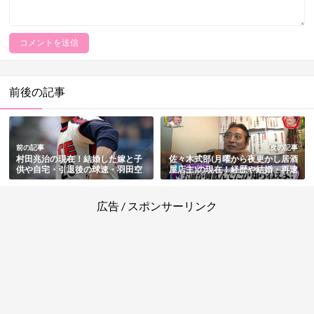
前後の記事
前の記事
次の記事
村田兆治の現在！結婚した嫁と子
佐々木式部(月曜から夜更かし居酒
供や自宅・引退後の球速・羽田空
屋店主)の現在！経歴や結婚・再逮
港での暴行事件と逮捕・火災での
捕と前科の判明・その後まとめ
死去まとめ
広告 / スポンサーリンク