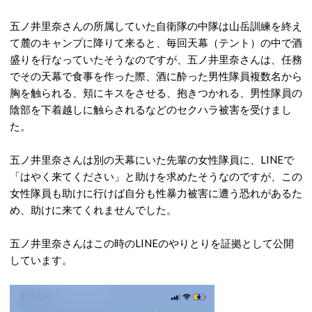
五ノ井里奈さんの所属していた自衛隊の中隊は山岳訓練を終え
て麓のキャンプに降りて来ると、毎回天幕（テント）の中で酒
盛りを行なっていたそうなのですが、五ノ井里奈さんは、任務
でその天幕で食事を作った際、酒に酔った男性隊員複数名から
胸を触られる、頬にキスをさせる、抱きつかれる、男性隊員の
陰部を下着越しに触らされるなどのセクハラ被害を受けまし
た。
五ノ井里奈さんは別の天幕にいた先輩の女性隊員に、LINEで
「はやく来てください」と助けを求めたそうなのですが、この
女性隊員も助けに行けば自分も性暴力被害に遭う恐れがあるた
め、助けに来てくれませんでした。
五ノ井里奈さんはこの時のLINEのやりとりを証拠として公開
しています。