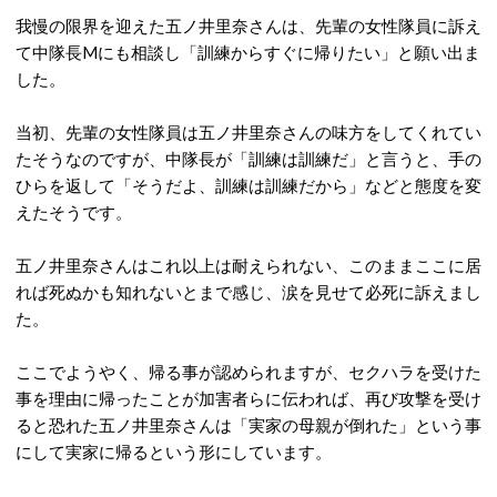
我慢の限界を迎えた五ノ井里奈さんは、先輩の女性隊員に訴え
て中隊長Mにも相談し「訓練からすぐに帰りたい」と願い出ま
した。
当初、先輩の女性隊員は五ノ井里奈さんの味方をしてくれてい
たそうなのですが、中隊長が「訓練は訓練だ」と言うと、手の
ひらを返して「そうだよ、訓練は訓練だから」などと態度を変
えたそうです。
五ノ井里奈さんはこれ以上は耐えられない、このままここに居
れば死ぬかも知れないとまで感じ、涙を見せて必死に訴えまし
た。
ここでようやく、帰る事が認められますが、セクハラを受けた
事を理由に帰ったことが加害者らに伝われば、再び攻撃を受け
ると恐れた五ノ井里奈さんは「実家の母親が倒れた」という事
にして実家に帰るという形にしています。