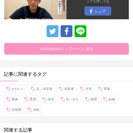
ェア
を押してね
シェア
MATOMEDIAトップページに戻る
記事に関連するタグ
かわいい
五ノ井里奈
加害者
大学
実家
家族
柔道
現在
生い立ち
経歴
結婚
自衛隊
高校
関連する記事