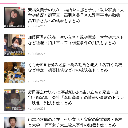
安福久美子の現在！結婚や旦那と子供・親や家族・大
学や経歴と顔写真・高羽奈美子さん殺害事件の動機・
高羽悟さんへの執着もまとめ
yujitake226
加藤臣吾の現在！生い立ちと親や家族・大学やホスト
など経歴・狛江市ルフィ強盗事件の判決もまとめ
yujitake226
くら寿司(山形)の迷惑行為の動画と犯人！名前や高校
など特定・損害賠償などその後現在もまとめ
yujitake226
彦田嘉之(ポルシェ事故犯人)の生い立ちと家族・自
宅・顔写真！会社「彦田商事」の情報や事故のドラレ
コ映像・判決も総まとめ
yujitake226
山本巧次郎の現在！生い立ちと実家の家族(親)・高校
と大学・堺市女子大生殺人事件の動機も総まとめ