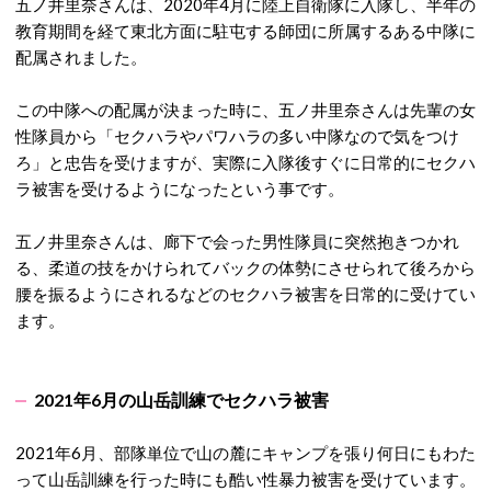
五ノ井里奈さんは、2020年4月に陸上自衛隊に入隊し、半年の
教育期間を経て東北方面に駐屯する師団に所属するある中隊に
配属されました。
この中隊への配属が決まった時に、五ノ井里奈さんは先輩の女
性隊員から「セクハラやパワハラの多い中隊なので気をつけ
ろ」と忠告を受けますが、実際に入隊後すぐに日常的にセクハ
ラ被害を受けるようになったという事です。
五ノ井里奈さんは、廊下で会った男性隊員に突然抱きつかれ
る、柔道の技をかけられてバックの体勢にさせられて後ろから
腰を振るようにされるなどのセクハラ被害を日常的に受けてい
ます。
2021年6月の山岳訓練でセクハラ被害
2021年6月、部隊単位で山の麓にキャンプを張り何日にもわた
って山岳訓練を行った時にも酷い性暴力被害を受けています。