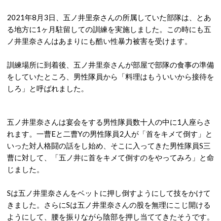
2021年8月3日、五ノ井里奈さんの所属していた部隊は、とあ
る地方に1ヶ月駐留しての訓練を実施しました。この時にも五
ノ井里奈さんはあまりにも酷い性暴力被害を受けます。
訓練場所に到着後、五ノ井里奈さんが部屋で部隊の食事の準備
をしていたところ、男性隊員から「料理はもういいから接待を
しろ」と呼ばれました。
五ノ井里奈さんは宴会をする男性隊員数十人の中に1人座らさ
れます。一曹Eと二曹Yの男性隊員2人が「首をキメて倒す」と
いった対人格闘の話をし始め、そこに入ってきた男性隊員S三
曹に対して、「五ノ井に首をキメて倒すのをやってみろ」と命
じました。
Sは五ノ井里奈さんをベットに押し倒すようにして技をかけて
きました。さらにSは五ノ井里奈さんの股を無理にこじ開ける
ようにして、腰を振りながら陰部を押し当ててきたそうです。