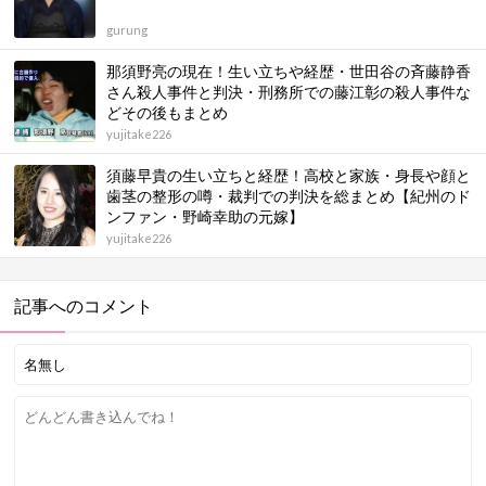
gurung
那須野亮の現在！生い立ちや経歴・世田谷の斉藤静香
さん殺人事件と判決・刑務所での藤江彰の殺人事件な
どその後もまとめ
yujitake226
須藤早貴の生い立ちと経歴！高校と家族・身長や顔と
歯茎の整形の噂・裁判での判決を総まとめ【紀州のド
ンファン・野崎幸助の元嫁】
yujitake226
記事へのコメント