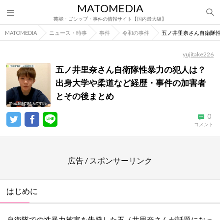
MATOMEDIA
芸能・ゴシップ・事件の情報サイト【国内最大級】
MATOMEDIA
ニュース・時事
事件
令和の事件
五ノ井里奈さん自衛隊
yujitake226
五ノ井里奈さん自衛隊性暴力の犯人は？
出身大学や柔道など経歴・事件の加害者
とその後まとめ
0
コメント
広告 / スポンサーリンク
はじめに
自衛隊での性暴力被害を告発した五ノ井里奈さんが話題になっ