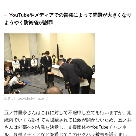
YouTubeやメディアでの告発によって問題が大きくなり
ようやく防衛省が謝罪
出典：https://pbs.twimg.com/
五ノ井里奈さんはこれに対して不服申し立てを行いますが、組
織内でいくら訴えても隠蔽されて拉致が開かないため、五ノ井
さんは外部への告発を決意し、支援団体やYouTubeチャンネ
ル、各種メディアなどを通じてこのセクハラ被害を訴えまし