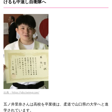
けるも中退し自衛隊へ
出典：https://pbs.twimg.com/
五ノ井里奈さんは高校を卒業後は、柔道で山口県の大学へと進
学されています。