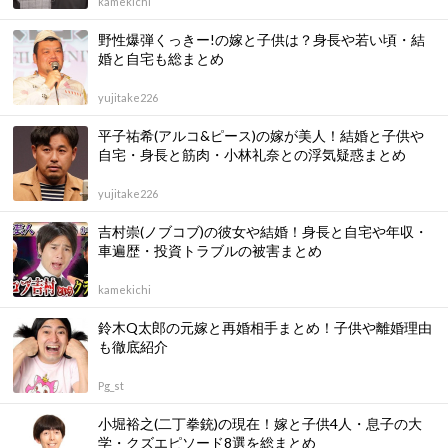
kamekichi
野性爆弾くっきー!の嫁と子供は？身長や若い頃・結
婚と自宅も総まとめ
yujitake226
平子祐希(アルコ&ピース)の嫁が美人！結婚と子供や
自宅・身長と筋肉・小林礼奈との浮気疑惑まとめ
yujitake226
吉村崇(ノブコブ)の彼女や結婚！身長と自宅や年収・
車遍歴・投資トラブルの被害まとめ
kamekichi
鈴木Q太郎の元嫁と再婚相手まとめ！子供や離婚理由
も徹底紹介
Pg_st
小堀裕之(二丁拳銃)の現在！嫁と子供4人・息子の大
学・クズエピソード8選を総まとめ