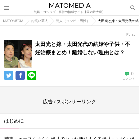
MATOMEDIA
芸能・ゴシップ・事件の情報サイト【国内最大級】
MATOMEDIA
お笑い芸人
芸人（コンビ・男性）
太田光と嫁・太田光代の結
Pg_st
太田光と嫁・太田光代の結婚や子供・不
妊治療まとめ！離婚しない理由とは？
0
コメント
広告 / スポンサーリンク
はじめに
時事ニュースをネタに漫才でぶった斬りまくる漫才コンビ・爆