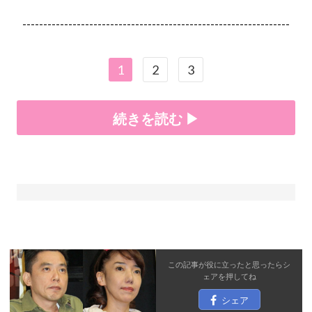
----------------------------------------------------------------
1
2
3
続きを読む ▶
この記事が役に立ったと思ったら
シ
ェア
を押してね
シェア