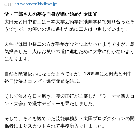
出典：
http://trendy.nikkeibp.co.jp/
父・三郎さんの夢を自身が追い始めた太田光
太田光と田中裕二は日本大学芸術学部演劇学科で知り合ったそ
うですが、お笑いの道に進むために二人は中退しています。
大学では田中裕二の方が学年がひとつ上だったようですが、意
気投合した二人はお笑いの道に進むために大学に行かないよう
になります。
自然と除籍扱いになったようですが、1988年に太田光と田中
裕二は漫才コンビ・爆笑問題を結成。
そして漫才を日々磨き、渡辺正行が主催した『ラ・ママ新人コ
ント大会』で漫才デビューを果たしました。
そして、それを観ていた芸能事務所・太田プロダクションの関
係者によりスカウトされて事務所入りしました。