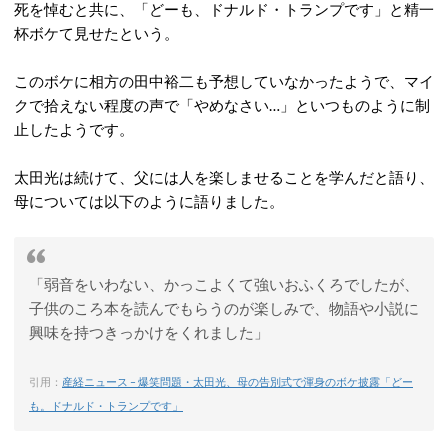
死を悼むと共に、「どーも、ドナルド・トランプです」と精一
杯ボケて見せたという。
このボケに相方の田中裕二も予想していなかったようで、マイ
クで拾えない程度の声で「やめなさい…」といつものように制
止したようです。
太田光は続けて、父には人を楽しませることを学んだと語り、
母については以下のように語りました。
「弱音をいわない、かっこよくて強いおふくろでしたが、
子供のころ本を読んでもらうのが楽しみで、物語や小説に
興味を持つきっかけをくれました」
引用：
産経ニュース – 爆笑問題・太田光、母の告別式で渾身のボケ披露「どー
も。ドナルド・トランプです」