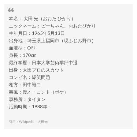
本名： 太田 光（おおた ひかり）
ニックネーム：ピーちゃん、おおたぴかり
生年月日：1965年5月13日
出身地：埼玉県上福岡市（現ふじみ野市）
血液型：O型
身長：170cm
最終学歴：日本大学芸術学部中退
出身：太田プロのスカウト
コンビ名：爆笑問題
相方：田中裕二
芸風：漫才・コント（ボケ）
事務所：タイタン
活動時期：1988年 –
引用：Wikipedia – 太田光