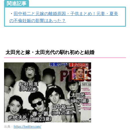
関連記事
・
田中裕二と元嫁の離婚原因・子供まとめ！元妻・夏美
の不倫妊娠の影響はあった？
太田光と嫁・太田光代の馴れ初めと結婚
出典：
https://twitter.com/