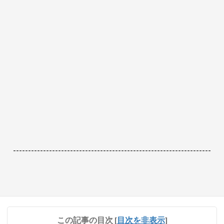
------------------------------------------------------------------
この記事の目次
[
目次を非表示
]