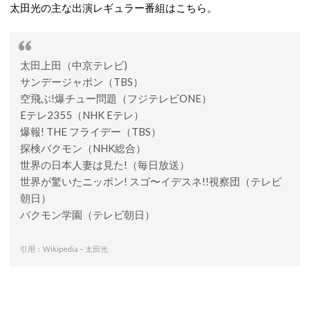
太田光の主な出演レギュラー番組はこちら。
太田上田（中京テレビ)
サンデージャポン（TBS）
空飛ぶ!爆チュー問題（フジテレビONE）
Eテレ2355（NHK Eテレ）
爆報! THE フライデー（TBS）
探検バクモン（NHK総合）
世界の日本人妻は見た!（毎日放送）
世界が驚いたニッポン! スゴ〜イデスネ!!視察団（テレビ
朝日）
バクモン学園（テレビ朝日）
引用：Wikipedia – 太田光