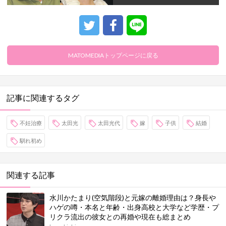
MATOMEDIAトップページに戻る
記事に関連するタグ
不妊治療
太田光
太田光代
嫁
子供
結婚
馴れ初め
関連する記事
水川かたまり(空気階段)と元嫁の離婚理由は？身長や
ハゲの噂・本名と年齢・出身高校と大学など学歴・プ
リクラ流出の彼女との再婚や現在も総まとめ