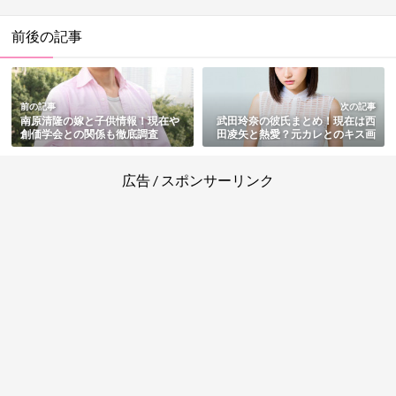
前後の記事
前の記事
次の記事
南原清隆の嫁と子供情報！現在や
武田玲奈の彼氏まとめ！現在は西
創価学会との関係も徹底調査
田凌矢と熱愛？元カレとのキス画
像も流出していた
広告 / スポンサーリンク