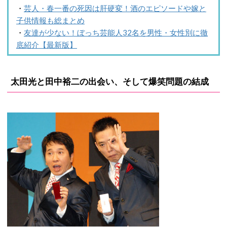
・
芸人・春一番の死因は肝硬変！酒のエピソードや嫁と
子供情報も総まとめ
・
友達が少ない！ぼっち芸能人32名を男性・女性別に徹
底紹介【最新版】
太田光と田中裕二の出会い、そして爆笑問題の結成