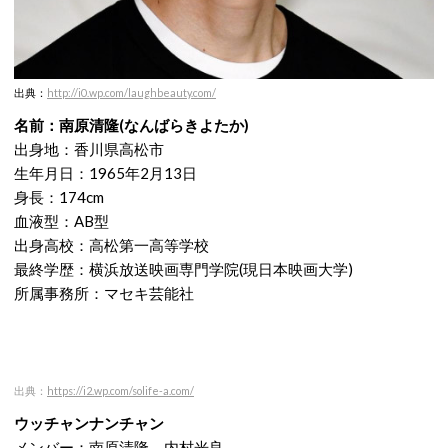
出典：
http://i0.wp.com/laughbeauty.com/
名前：南原清隆(なんばらきよたか)
出身地：香川県高松市
生年月日：1965年2月13日
身長：174cm
血液型：AB型
出身高校：高松第一高等学校
最終学歴：横浜放送映画専門学院(現日本映画大学)
所属事務所：マセキ芸能社
出典：
https://i2.wp.com/solife-a.com/
ウッチャンナンチャン
メンバー：南原清隆、内村光良