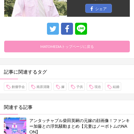
シェア
MATOMEDIAトップページに戻る
記事に関連するタグ
創価学会
南原清隆
嫁
子供
現在
結婚
関連する記事
アンタッチャブル柴田英嗣の元嫁の顔画像！ファンキ
ー加藤との浮気騒動まとめ【元妻はノーボトムのNA
ON】