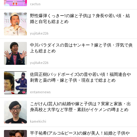
cactus
野性爆弾くっきー!の嫁と子供は？身長や若い頃・結
婚と自宅も総まとめ
yujitake226
中川パラダイスの昔はヤンキー？嫁と子供・浮気で炎
上も総まとめ
yujitake226
佐田正樹(バッドボーイズ)の昔や若い頃！福岡連合や
刺青と薬の噂・嫁と子供・現在まで総まとめ
entamenews
こがけん(芸人)の結婚や嫁と子供は？実家と家族・出
身高校と大学など学歴・素顔がイケメンの噂まとめ
kamekichi
平子祐希(アルコ&ピース)の嫁が美人！結婚と子供や