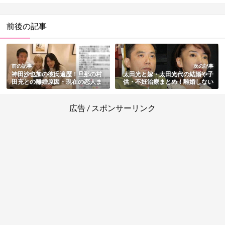
前後の記事
前の記事
次の記事
神田沙也加の彼氏遍歴！旦那の村
太田光と嫁・太田光代の結婚や子
田充との離婚原因・現在の恋人ま
供・不妊治療まとめ！離婚しない
とめ
理由とは？
広告 / スポンサーリンク