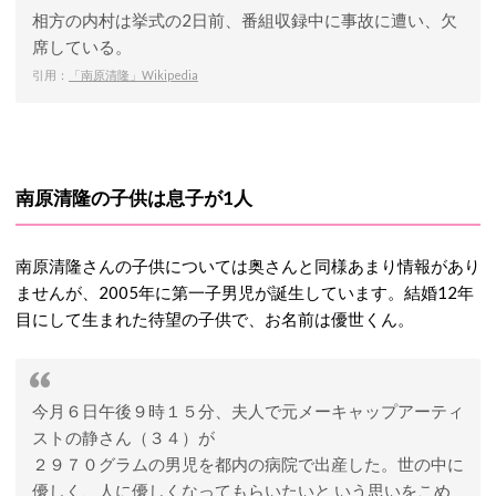
相方の内村は挙式の2日前、番組収録中に事故に遭い、欠
席している。
引用：
「南原清隆」Wikipedia
南原清隆の子供は息子が1人
南原清隆さんの子供については奥さんと同様あまり情報があり
ませんが、2005年に第一子男児が誕生しています。結婚12年
目にして生まれた待望の子供で、お名前は優世くん。
今月６日午後９時１５分、夫人で元メーキャップアーティ
ストの静さん（３４）が
２９７０グラムの男児を都内の病院で出産した。世の中に
優しく、人に優しくなってもらいたいと いう思いをこめ