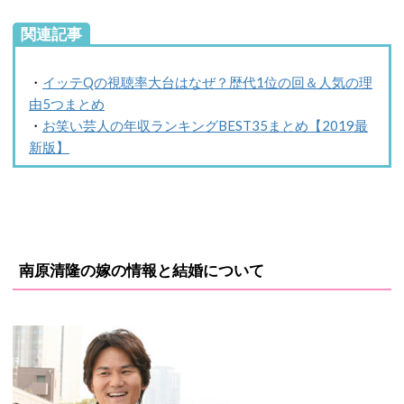
関連記事
・
イッテQの視聴率大台はなぜ？歴代1位の回＆人気の理
由5つまとめ
・
お笑い芸人の年収ランキングBEST35まとめ【2019最
新版】
南原清隆の嫁の情報と結婚について