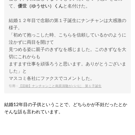
て、
優世（ゆうせい）くん
と名付けた。
結婚１２年目で念願の第１子誕生にナンチャンは大感激の
様子。
「初めて抱っこした時、こちらを信頼しているかのように
泣かずに両目を開けて
見つめる姿に親子のきずなを感じました。このきずなを大
切にこれからも
ますます仕事を頑張ろうと思います。ありがとうございま
した」と
マスコミ各社にファクスでコメントした。
引用：
【芸能】ナンチャンこと南原清隆がパパに 第１子誕生
結婚12年目の子供ということで、どちらかが不妊だったとか
そんな話も言われています。