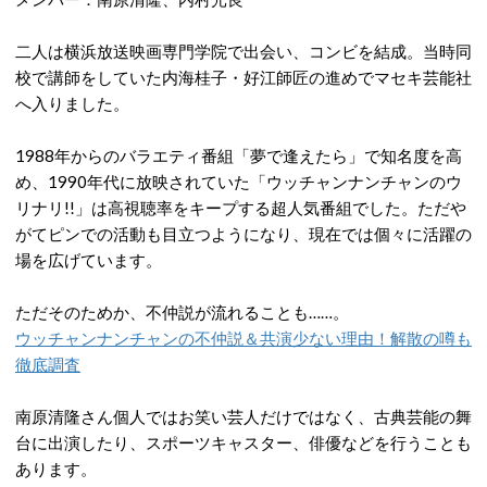
二人は横浜放送映画専門学院で出会い、コンビを結成。当時同
校で講師をしていた内海桂子・好江師匠の進めでマセキ芸能社
へ入りました。
1988年からのバラエティ番組「夢で逢えたら」で知名度を高
め、1990年代に放映されていた「ウッチャンナンチャンのウ
リナリ!!」は高視聴率をキープする超人気番組でした。ただや
がてピンでの活動も目立つようになり、現在では個々に活躍の
場を広げています。
ただそのためか、不仲説が流れることも……。
ウッチャンナンチャンの不仲説＆共演少ない理由！解散の噂も
徹底調査
南原清隆さん個人ではお笑い芸人だけではなく、古典芸能の舞
台に出演したり、スポーツキャスター、俳優などを行うことも
あります。