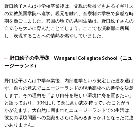
野口絵子さんは
小学校卒業後は、父親の母校でもあるイギリス
の立教英国学院へ進学。
親元を離れ、全寮制の学校で多感な時
期を過ごしました。異国の地での共同生活は、野口絵子さんの
自立心を大いに育んだことでしょう。ここでも演劇部に所属
し、表現することへの情熱を燃やしていました。
野口絵子の学歴③
Wanganui Collegiate
Scho
ol（ニュ
ージーランド）
野口絵子さんは
中学卒業後、内部進学という安定した道を選ば
ず、自らの意志でニュージーランドの現地高校への進学を決意
します。
その理由を「より自分を厳しい環境に身を置きたい」
と語っており、10代にして既に高い志を持っていたことがう
かがえます。
大自然に囲まれたニュージーランドでの生活は、
彼女の環境問題への意識をさらに高めるきっかけとなったに違
いありません。