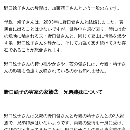
野口絵子さんの母親は、
加藤靖子さんという一般の方です。
母親・靖子さんは、2003年に野口健さんと結婚しました。
表
舞台に出ることは少ないですが、世界中を飛び回り、時には命
の危険に晒される夫・野口健さんと、同じく登山に情熱を燃や
す娘・野口絵子さんを静かに、そして力強く支え続けてきた存
在であることが想像されます。
野口絵子さんの持つ穏やかさや、芯の強さには、母親・靖子さ
んの影響も色濃く反映されているのかも知れません。
野口絵子の実家の家族③ 兄弟姉妹について
野口絵子さんは父親の野口健さんと母親の靖子さん
との3人家
族で、兄弟姉妹はいないようです。
両親の愛情を一身に受け、
のびのびと育ってきたことが、野口絵子さんの自己肯定感の高