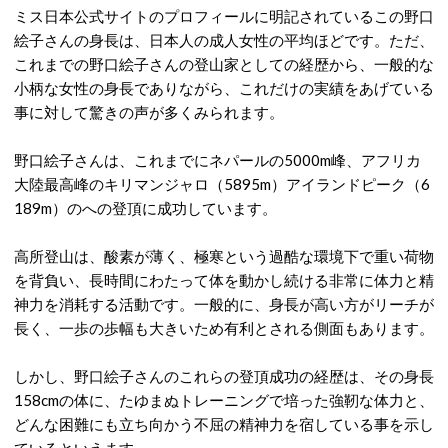
ミス日本公式サイトのプロフィールに明記されているこの野口
絵子さんの身長は、日本人の成人女性の平均ほどです。ただ、
これまでの野口絵子さんの登山家としての経歴から、一般的な
小柄な女性の身長でありながら、これだけの実績をあげている
事に対して驚きの声が多くみられます。
野口絵子さんは、これまでに
ネパールの5000m峰、アフリカ
大陸最高峰のキリマンジャロ（5895m）アイランドピーク（6
189m）のへの登頂に成功しています。
高所登山は、酸素が薄く、極寒という過酷な環境下で重い荷物
を背負い、長時間にわたって体を動かし続ける非常に体力と精
神力を消耗する活動です。一般的に、身長が高い方がリーチが
長く、一歩の歩幅も大きいため有利とされる側面もあります。
しかし、野口絵子さんのこれらの登頂成功の経歴は、その身長
158cmの体に、たゆまぬトレーニングで培った強靭な体力と、
どんな困難にも立ち向かう不屈の精神力を宿している事を示し