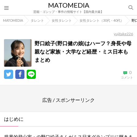
MATOMEDIA
芸能・ゴシップ・事件の情報サイト【国内最大級】
MATOMEDIA
タレント
女性タレント
女性タレント（30代・40代）
野
yujitake226
野口絵子(野口健の娘)はハーフ？身長や母
親など家族・大学など経歴・ミス日本も
まとめ
0
コメント
広告 / スポンサーリンク
はじめに
世界的登山家・の野口絵子さんがミス日本グランプリに輝きま