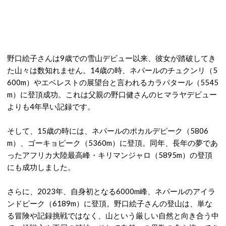
野口絵子さんは
9歳での雪山デビュー以来、彼女が踏破してき
た山々は数知れません。14歳の時、
ネパールのチュクンリ（5
600m）やエベレストの展望台と言われるカラパタール（5545
m）に登頂成功。これは父親の野口健さんのヒマラヤデビュー
よりも4年早い記録です。
そして、15歳の時には、
ネパールのポカルデピーク（5806
m）、ゴーキョピーク（5360m）に登頂。
同年、長年の夢であ
ったアフリカ大陸最高峰・キリマンジャロ（5895m）の登頂
にも成功しました。
さらに、2023年、
自身初となる6000m峰、ネパールのアイラ
ンドピーク（6189m）に登頂。野口絵子さん
の登山は、単な
る冒険や記録挑戦ではなく、山という厳しい自然と向き合う中