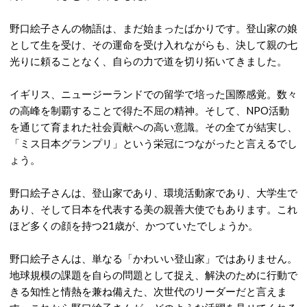
野口絵子さん
の物語は、まだ始まったばかりです。登山家の娘
として生を受け、その運命を受け入れながらも、決して親の七
光りに頼ることなく、自らの力で道を切り拓いてきました。
イギリス、ニュージーランドでの留学で培った国際感覚。数々
の高峰を制覇することで得た不屈の精神。そして、NPO活動
を通じて育まれた社会貢献への高い意識。その全てが結実し、
「ミス日本グランプリ」という栄冠につながったと言えるでし
ょう。
野口絵子さんは、登山家であり、環境活動家であり、大学生で
あり、そして日本を代表する美の親善大使でもあります。これ
ほど多くの顔を持つ21歳が、かつていたでしょうか。
野口絵子さんは、単なる「かわいい登山家」ではありません。
地球規模の課題を自らの問題として捉え、解決のために行動で
きる知性と情熱を兼ね備えた、次世代のリーダーだと言えま