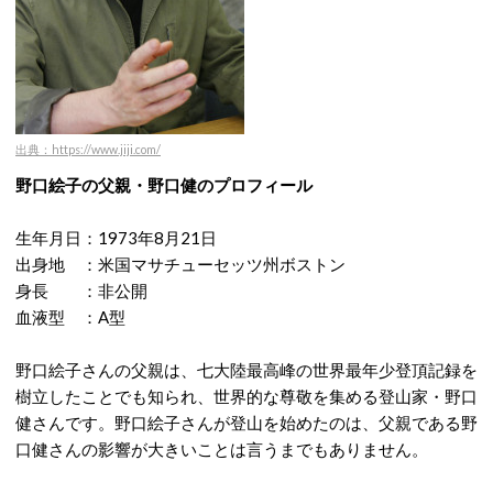
出典：https://www.jiji.com/
野口絵子の父親・野口健のプロフィール
生年月日：1973年8月21日
出身地 ：米国マサチューセッツ州ボストン
身長 ：非公開
血液型 ：A型
野口絵子さんの父親は
、七大陸最高峰の世界最年少登頂記録を
樹立したことでも知られ、世界的な尊敬を集める登山家・野口
健さんです。野口
絵子さんが登山を始めたのは、父親である野
口健さんの影響が大きいことは言うまでもありません。