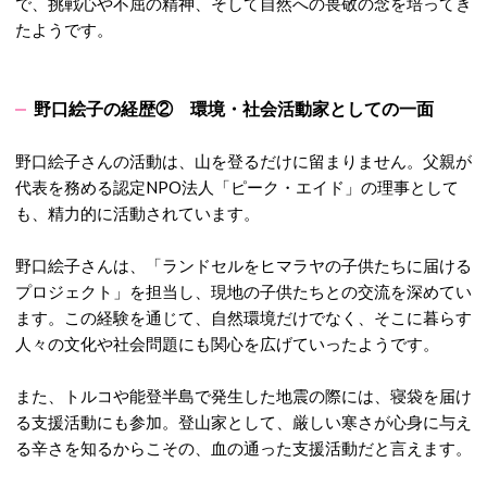
で、挑戦心や不屈の精神、そして自然への畏敬の念を培ってき
たようです。
野口絵子の経歴② 環境・社会活動家としての一面
野口絵子さんの活動は、山を登るだけに留まりません。父親が
代表を務める認定NPO法人「ピーク・エイド」の理事として
も、精力的に活動されています。
野口絵子さんは、
「ランドセルをヒマラヤの子供たちに届ける
プロジェクト」を担当し、現地の子供たちとの交流を深めてい
ます。
この経験を通じて、自然環境だけでなく、そこに暮らす
人々の文化や社会問題にも関心を広げていったようです。
また、
トルコや能登半島で発生した地震の際には、寝袋を届け
る支援活動にも参加。
登山家として、厳しい寒さが心身に与え
る辛さを知るからこその、血の通った支援活動だと言えます。