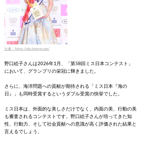
出典：https://pbs.twimg.com/
野口絵子さんは2026年1月、
「第58回ミス日本コンテスト」
において、グランプリの栄冠に輝きました。
さらに、海洋問題への貢献が期待される「ミス日本『海の
日』」も同時受賞するというダブル受賞の快挙でした。
ミス日本は、外面的な美しさだけでなく、内面の美、行動の美
も審査されるコンテストです。野口絵子さん
が培ってきた知
性、行動力、そして社会貢献への意識が高く評価された結果と
言えるでしょう。