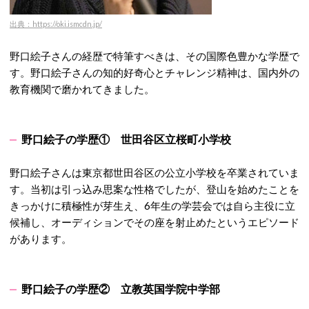
出典：https://oki.ismcdn.jp/
野口絵子さん
の経歴で特筆すべきは、その国際色豊かな学歴で
す。野口絵子さんの知的好奇心とチャレンジ精神は、国内外の
教育機関で磨かれてきました。
野口絵子の学歴①
世田谷区立桜町小学校
野口絵子さんは
東京都世田谷区の公立小学校を卒業されていま
す。当初は引っ込み思案な性格でしたが、登山を始めたことを
きっかけに積極性が芽生え、6年生の学芸会では自ら主役に立
候補し、オーディションでその座を射止めたというエピソード
があります。
野口絵子の学歴②
立教英国学院中学部