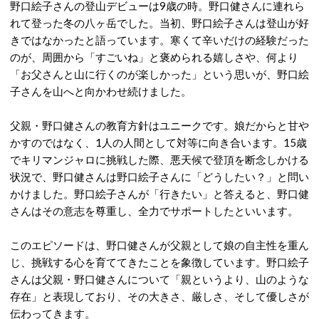
野口絵子さんの登山デビューは9歳の時。野口健さんに連れら
れて登った冬の八ヶ岳でした。
当初、野口絵子さんは登山が好
きではなかったと語っています。
寒くて辛いだけの経験だった
のが、周囲から「すごいね」と褒められる嬉しさや、何より
「お父さんと山に行くのが楽しかった」という思いが、野口絵
子さんを山へと向かわせ続けました。
父親・野口健さんの教育方針はユニークです。娘だからと甘や
かすのではなく、1人の人間として対等に向き合います。
15歳
でキリマンジャロに挑戦した際、悪天候で登頂を断念しかける
状況で、野口健さんは野口絵子さんに「どうしたい？」と問い
かけました。野口絵子さん
が「行きたい」と答えると、野口健
さんはその意志を尊重し、全力でサポートしたといいます。
このエピソードは、野口健さんが父親として娘の自主性を重ん
じ、挑戦する心を育ててきたことを象徴しています。野口絵子
さんは父親・野口健さんについて「親というより、山のような
存在」と表現しており、その大きさ、厳しさ、そして優しさが
伝わってきます。