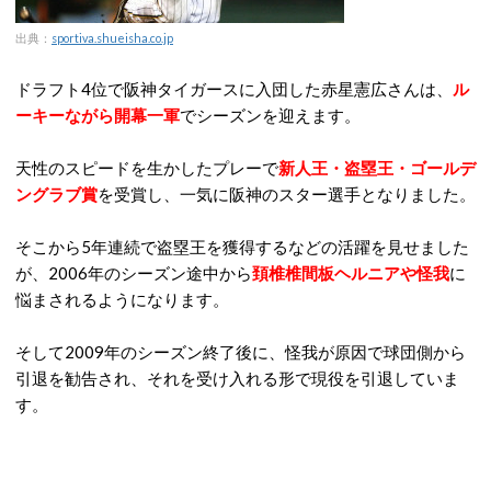
出典：
sportiva.shueisha.co.jp
ドラフト4位で阪神タイガースに入団した赤星憲広さんは、
ル
ーキーながら開幕一軍
でシーズンを迎えます。
天性のスピードを生かしたプレーで
新人王・盗塁王・ゴールデ
ングラブ賞
を受賞し、一気に阪神のスター選手となりました。
そこから5年連続で盗塁王を獲得するなどの活躍を見せました
が、2006年のシーズン途中から
頚椎椎間板ヘルニアや怪我
に
悩まされるようになります。
そして2009年のシーズン終了後に、怪我が原因で球団側から
引退を勧告され、それを受け入れる形で現役を引退していま
す。