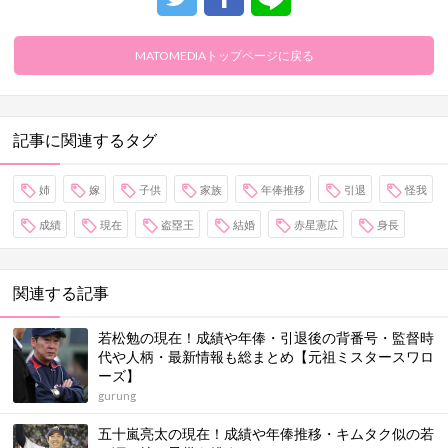
MATOMEDIAトップページに戻る
記事に関連するタグ
姉
嫁
子供
家族
年俸推移
引退
怪我
成績
現在
盗塁王
結婚
赤星憲広
身長
関連する記事
若松勉の現在！成績や年俸・引退後の背番号・監督時
代や人柄・最新情報も総まとめ【元祖ミスタースワロ
ーズ】
gurung
五十嵐亮太の現在！成績や年俸推移・キムタク似の若