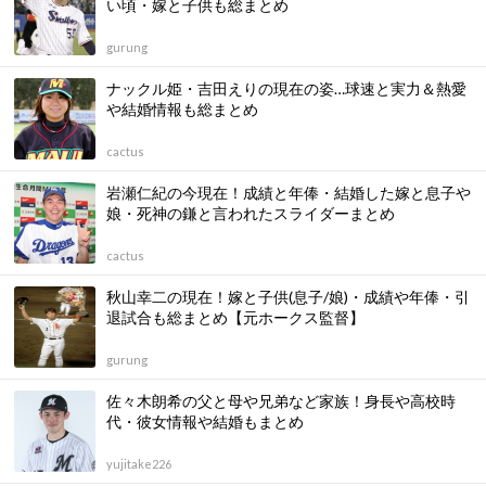
い頃・嫁と子供も総まとめ
gurung
ナックル姫・吉田えりの現在の姿…球速と実力＆熱愛
や結婚情報も総まとめ
cactus
岩瀬仁紀の今現在！成績と年俸・結婚した嫁と息子や
娘・死神の鎌と言われたスライダーまとめ
cactus
秋山幸二の現在！嫁と子供(息子/娘)・成績や年俸・引
退試合も総まとめ【元ホークス監督】
gurung
佐々木朗希の父と母や兄弟など家族！身長や高校時
代・彼女情報や結婚もまとめ
yujitake226