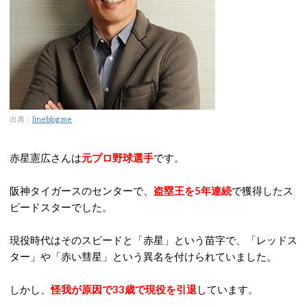
出典：
lineblog.me
赤星憲広さんは
元プロ野球選手
です。
阪神タイガースのセンターで、
盗塁王を5年連続
で獲得したス
ピードスターでした。
現役時代はそのスピードと「赤星」という苗字で、「レッドス
ター」や「赤い彗星」という異名を付けられていました。
しかし、
怪我が原因で33歳で現役を引退
しています。