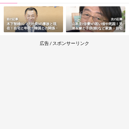
前の記事
次の記事
木下智雄(G-7元社長)の事故と現
山本圭(俳優)の若い頃や死因！兄
在！自宅と年収・韓国との関係・
弟＆嫁と子供(娘)など家族・自宅
大学など経歴・家族や結婚・ベン
での転倒や晩年も総まとめ
トレーの車種もまとめ
広告 / スポンサーリンク