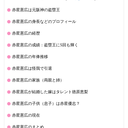
赤星憲広は元阪神の盗塁王
赤星憲広の身長などのプロフィール
赤星憲広の経歴
赤星憲広の成績：盗塁王に5回も輝く
赤星憲広の年俸推移
赤星憲広は怪我で引退
赤星憲広の家族（両親と姉）
赤星憲広が結婚した嫁はタレント徳原恵梨
赤星憲広の子供（息子）は赤星優志？
赤星憲広の現在
赤星憲広のまとめ