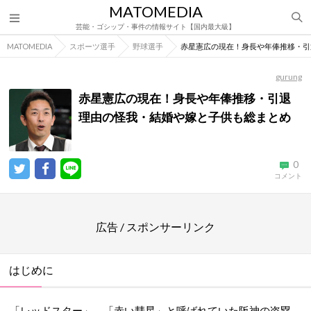
MATOMEDIA
芸能・ゴシップ・事件の情報サイト【国内最大級】
MATOMEDIA
スポーツ選手
野球選手
赤星憲広の現在！身長や年俸推移・引
gurung
赤星憲広の現在！身長や年俸推移・引退
理由の怪我・結婚や嫁と子供も総まとめ
0
コメント
広告 / スポンサーリンク
はじめに
「レッドスター」、「赤い彗星」と呼ばれていた阪神の盗塁