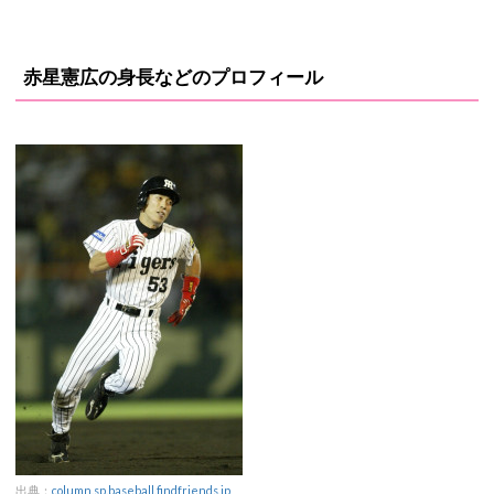
赤星憲広の身長などのプロフィール
出典：
column.sp.baseball.findfriends.jp