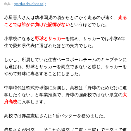
出典：
sportiva.shueisha.co.jp
赤星憲広さんは幼稚園児の頃からとにかく走るのが速く、
走る
ことでは誰かに負けた記憶がない
というほどでした。
小学校になると
野球とサッカー
を始め、サッカーでは小学6年
生で愛知県代表に選ばれたほどの実力でした。
しかし、所属していた住吉ベースボールチームのキャプテンに
も選ばれ、野球とサッカーを両立できないと感じ、サッカーを
やめて野球に専念することにしました。
中学時代は軟式野球部に所属し、高校は「野球のためだけに進
学したくない」と学業推薦で、野球の強豪校ではない県立の
大
府高校
に入学します。
高校では赤星憲広さんは1番バッターを務めました。
赤星さんが出塁し、そこから盗塁（二盗・三盗）で三塁まで進