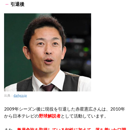
引退後
出典：
daily.co.jp
2009年シーズン後に現役を引退した赤星憲広さんは、2010年
から日本テレビの
野球解説者
として活動しています。
また、
教員免許を取得している知性に加えて、落ち着いた口調