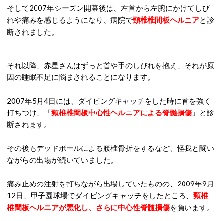
そして2007年シーズン開幕後は、左首から左腕にかけてしび
れや痛みを感じるようになり、病院で
頸椎椎間板ヘルニア
と診
断されました。
それ以降、赤星さんはずっと首や手のしびれを抱え、それが原
因の睡眠不足に悩まされることになります。
2007年5月4日には、ダイビングキャッチをした時に首を強く
打ちつけ、「
頸椎椎間板中心性ヘルニアによる脊髄損傷
」と診
断されます。
その後もデッドボールによる腰椎骨折をするなど、怪我と闘い
ながらの出場が続いていました。
痛み止めの注射を打ちながら出場していたものの、2009年9月
12日、甲子園球場でダイビングキャッチをしたところ、
頸椎
椎間板ヘルニアが悪化し、さらに中心性脊髄損傷
を負います。