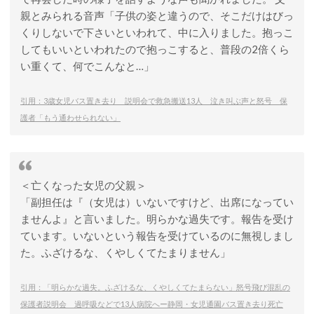
親とみられる音声「子供の姿と違うので、そこだけはびっ
くりしないで下さいといわれて、中に入りました。抱っこ
してもいいといわれたので抱っこすると、普段の2倍くら
い重くて、何でこんなと…」
引用：3歳女児バス置き去り 説明会で救急搬送13人 泣き叫ぶ声と怒号 保
護者「もう通わせられない」
＜亡くなった女児の父親＞
「副担任は『（女児は）いないですけど、出席になってい
ませんよ』と言いました。明らかな過失です。報告を受け
ています。いないという報告を受けているのに無視しまし
た。ふざけるな、くやしくてたまりません」
引用：「明らかな過失。ふざけるな、くやしくてたまらない」怒号飛び混乱の
保護者説明会 過呼吸などで13人病院へー静岡・女児通園バス置き去り死亡