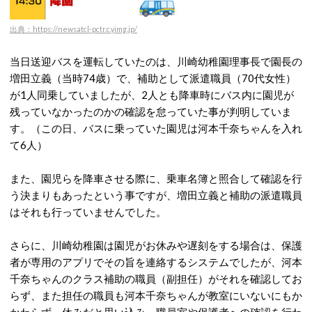
出典：https://newsatcl-pctr.c.yimg.jp/
当日送迎バスを運転していたのは、川崎幼稚園理事長で園長の
増田立義（当時74歳）で、補助として派遣職員（70代女性）
が1人同乗していましたが、2人とも降車時にバス内に園児が
残っていなかったのかの確認を怠っていた事が判明していま
す。（この日、バスに乗っていた園児は河本千奈ちゃんを入れ
て6人）
また、園児らを降車させる際に、乗車名簿と照合して確認を行
う決まりもあったという事ですが、増田立義と補助の派遣職員
はそれも行っていませんでした。
さらに、川崎幼稚園は園児がお休みや遅刻をする場合は、保護
者が専用のアプリでその旨を連絡するシステムでしたが、河本
千奈ちゃんのクラス補助の職員（副担任）がそれを確認してお
らず、また担任の職員も河本千奈ちゃんが教室にいないにもか