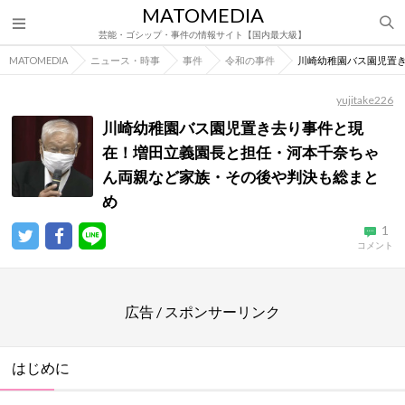
MATOMEDIA
芸能・ゴシップ・事件の情報サイト【国内最大級】
MATOMEDIA
ニュース・時事
事件
令和の事件
川崎幼稚園バス園児置
yujitake226
川崎幼稚園バス園児置き去り事件と現
在！増田立義園長と担任・河本千奈ちゃ
ん両親など家族・その後や判決も総まと
め
1
コメント
広告 / スポンサーリンク
はじめに