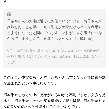
す。
千奈ちゃんのお宅は近くにお住まいですけど、お母さんが
妊娠したことを機に、送り迎えが大変だからバスを利用す
るようになったと聞いています。それがこんな事故につな
がってしまうなんて、言葉も出ません」（近隣住民）
引用：《静岡3歳女児バス置き去り》口癖は「オレは知らない」当日運転の園
長(73)が犯した“ええからげん”ではすまぬ「重大過失」【地元の名士のもう一
つの顔】
この証言が事実なら、河本千奈ちゃんは亡くなった後に弟か妹
が生まれたという事になります。
河本千奈ちゃんの上に兄弟がいるのかは不明ですが、文脈を見
ると、河本千奈ちゃんの家族構成は父親と母親、河本千奈ちゃ
んの3人家族だった可能性が最も高いようです。