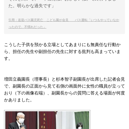
た。明らかな過失です」
引用：送迎バス園児死亡 こども園が会見 バス運転「いつもやっていなか
ったので、不慣れだった」
こうした子供を預かる立場としてあまりにも無責任な行動か
ら、担任の先生や副担任の先生に対する批判も高まっていま
す。
増田立義園長（理事長）と杉本智子副園長が出席した記者会見
で、副園長の正面から見て右側の画面外に女性の職員が立って
おり（下の画像右端）、副園長からの質問に答える場面が何度
かありました。