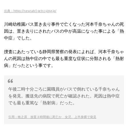
出典：https://newsatcl-pctr.c.yimg.jp/
川崎幼稚園バス置き去り事件で亡くなった河本千奈ちゃんの死
因は、置き去りにされたバスの中が高温になった事による「熱
中症」でした。
捜査にあたっている静岡県警察の発表によれば、河本千奈ちゃ
んの死因は熱中症の中でも最も重度な症状に分類される「熱射
病」だったという事です。
午後二時十分ごろに園職員がバスで倒れている千奈ちゃん
を発見。搬送先の病院で死亡が確認された。死因は熱中症
でも最も重篤な「熱射病」だった。
引用：牧之原 放置３時間後に死亡か 女児、上半身裸で発見