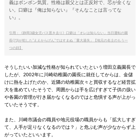
義はボンボン気質。性格は親父とは正反対で、芯が全くな
い。口癖は『俺は知らない』『そんなことは言ってな
い』。
引用：《静岡3歳女児バス置き去り》口癖は「オレは知らない」当日運転の園
長(73)が犯した“ええからげん”ではすまぬ「重大過失」【地元の名士のもう一
つの顔】
そうしたいい加減な性格が知られていたという増田立義園長で
したが、2002年に川崎幼稚園の園長に就任してからは、金儲
けに熱を上げたのか、近隣の幼稚園次々と買収するなど経営拡
大を進めていたそうで、周囲からは手を広げすぎて子供の扱い
や各園の管理が行き届かなくなるのではと危惧する声が上がっ
ていたそうです。
また、川崎市議会の職員や地元役場の職員からも「拡大しすぎ
て、人手が足りなくなるのでは？」と危ぶむ声が少なからず上
がっていたといいます。