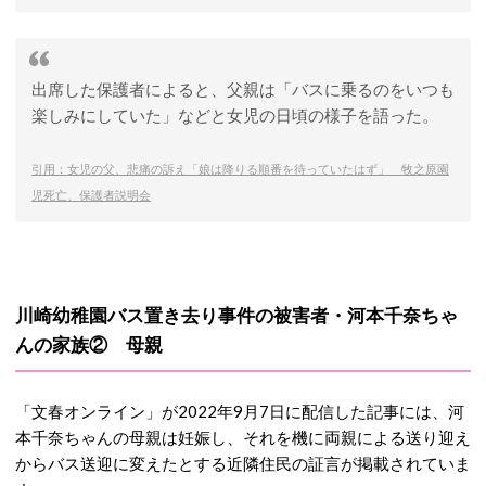
出席した保護者によると、父親は「バスに乗るのをいつも
楽しみにしていた」などと女児の日頃の様子を語った。
引用：女児の父、悲痛の訴え「娘は降りる順番を待っていたはず」 牧之原園
児死亡、保護者説明会
川崎幼稚園バス置き去り事件の被害者・河本千奈ちゃ
んの家族② 母親
「文春オンライン」が2022年9月7日に配信した記事には、河
本千奈ちゃんの母親は妊娠し、それを機に両親による送り迎え
からバス送迎に変えたとする近隣住民の証言が掲載されていま