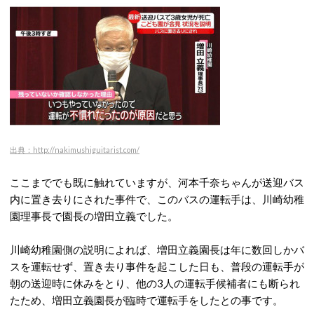
出典：http://nakimushiguitarist.com/
ここまででも既に触れていますが、河本千奈ちゃんが送迎バス
内に置き去りにされた事件で、このバスの運転手は、川崎幼稚
園理事長で園長の増田立義でした。
川崎幼稚園側の説明によれば、増田立義園長は年に数回しかバ
スを運転せず、置き去り事件を起こした日も、普段の運転手が
朝の送迎時に休みをとり、他の3人の運転手候補者にも断られ
たため、増田立義園長が臨時で運転手をしたとの事です。