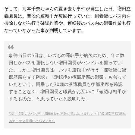
そして、河本千奈ちゃんの置き去り事件が発生した日、増田立
義園長は、普段の運転手が毎回行っていた、到着後にバス内を
掃除しながら行う確認作業や、運転後のバス内の消毒作業も行
なっていなかった事が判明しています。
事件当日の5日は、いつもの運転手が病欠のため、年に数
回しかバスを運転しない増田園長がハンドルを握ってい
た。しかし増田園長は、いつも運転手が行う「運転後に後
部座席を見て確認」「運転後の後部座席の消毒」も怠って
いたという。同乗した70歳の派遣職員も後部座席を確認
することなく、増田園長と職員がお互いに「確認は相手が
するものだ」と思っていたと説明した。
引用：3歳女児バス死、増田園長の不敵な笑みは上級しぐさ？“飯塚幸三感”溢れ
るナニサマ釈明にパパママ怒り