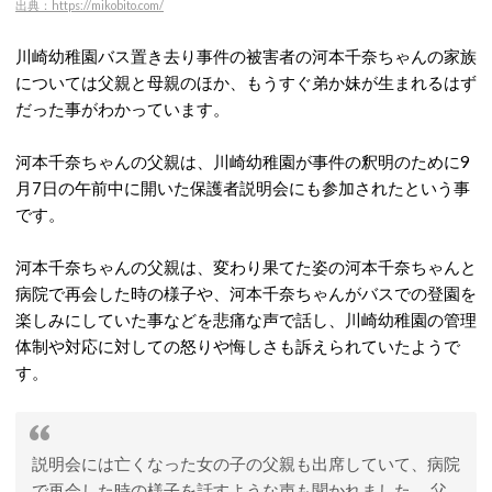
出典：https://mikobito.com/
川崎幼稚園バス置き去り事件の被害者の河本千奈ちゃんの家族
については父親と母親のほか、もうすぐ弟か妹が生まれるはず
だった事がわかっています。
河本千奈ちゃんの父親は、川崎幼稚園が事件の釈明のために9
月7日の午前中に開いた保護者説明会にも参加されたという事
です。
河本千奈ちゃんの父親は、変わり果てた姿の河本千奈ちゃんと
病院で再会した時の様子や、河本千奈ちゃんがバスでの登園を
楽しみにしていた事などを悲痛な声で話し、川崎幼稚園の管理
体制や対応に対しての怒りや悔しさも訴えられていたようで
す。
説明会には亡くなった女の子の父親も出席していて、病院
で再会した時の様子を話すような声も聞かれました。 父