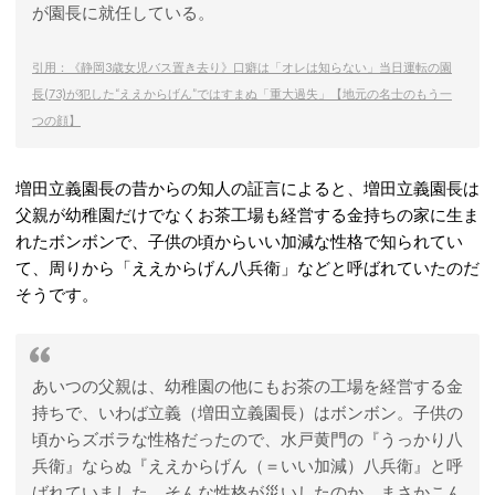
が園長に就任している。
引用：《静岡3歳女児バス置き去り》口癖は「オレは知らない」当日運転の園
長(73)が犯した“ええからげん”ではすまぬ「重大過失」【地元の名士のもう一
つの顔】
増田立義園長の昔からの知人の証言によると、増田立義園長は
父親が幼稚園だけでなくお茶工場も経営する金持ちの家に生ま
れたボンボンで、子供の頃からいい加減な性格で知られてい
て、周りから「ええからげん八兵衛」などと呼ばれていたのだ
そうです。
あいつの父親は、幼稚園の他にもお茶の工場を経営する金
持ちで、いわば立義（増田立義園長）はボンボン。子供の
頃からズボラな性格だったので、水戸黄門の『うっかり八
兵衛』ならぬ『ええからげん（＝いい加減）八兵衛』と呼
ばれていました。そんな性格が災いしたのか、まさかこん