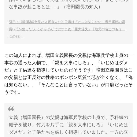
な事故が起こるとは……」（増田園長の知人）
引用：《静岡3歳女児バス置き去り》口癖は「オレは知らない」当日運転の園
長(73)が犯した“ええからげん”ではすまぬ「重大過失」【地元の名士のもう一
つの顔】
この知人によれば、増田立義園長の父親は海軍兵学校出身の一
本芯の通った人物で、「親を大事にしろ」、「いじめはダメ
だ」と子供達を指導していたのだそうです。増田立義園長はこ
の父親とは正反対の性格のボンボン気質で芯が全くなく、「俺
は知らない」、「そんなことは言っていない」が口癖だったそ
うです。
立義（増田園長）の父親は海軍兵学校の出身で、予科練の
帽子を被り、竹刀を片手に『親を大事にしろ』『いじめは
ダメだ』と子供たちを厳しく指導していました。一方の立