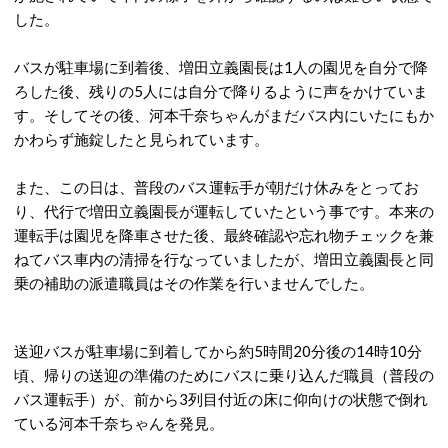
した。
バスが駐車場に到着後、増田立義園長は1人の園児を自分で降
ろした後、残りの5人には自分で降りるように声をかけていま
す。そしてその後、河本千奈ちゃんがまだバス内にいたにもか
かわらず施錠したと見られています。
また、この日は、普段のバス運転手が朝だけ休みをとってお
り、代行で増田立義園長が運転していたという事です。本来の
運転手は園児を降車させた後、最終確認や忘れ物チェックを兼
ねてバス車内の清掃を行なっていましたが、増田立義園長と同
乗の補助の派遣職員はその作業を行いませんでした。
送迎バスが駐車場に到着してから約5時間20分後の14時10分
頃、帰りの送迎の準備のためにバスに乗り込んだ職員（普段の
バス運転手）が、前から3列目付近の床に仰向けの状態で倒れ
ている河本千奈ちゃんを発見。