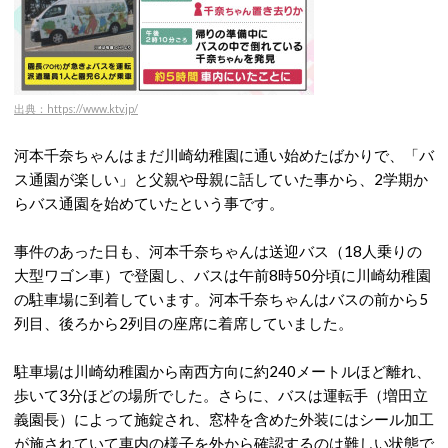
出典：https://www.ktv.jp/
河本千奈ちゃんはまだ川崎幼稚園に通い始めたばかりで、「バ
ス通園が楽しい」と父親や母親に話していた事から、2学期か
らバス通園を始めていたという事です。
事件のあった日も、河本千奈ちゃんは送迎バス（18人乗りの
大型ワゴン車）で登園し、バスは午前8時50分頃に川崎幼稚園
の駐車場に到着しています。河本千奈ちゃんはバスの前から5
列目、後ろから2列目の座席に着席していました。
駐車場は川崎幼稚園から南西方向に約240メートルほど離れ、
歩いて3分ほどの場所でした。さらに、バスは運転手（増田立
義園長）によって施錠され、窓枠を含めた外装にはシール加工
が施されていて車内の様子を外から確認するのは難しい状態で