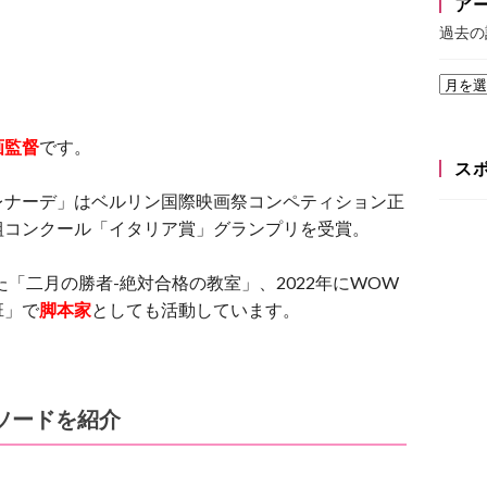
ア
過去の
画監督
です。
ス
レナーデ」はベルリン国際映画祭コンペティション正
組コンクール「イタリア賞」グランプリを受賞。
た「二月の勝者-絶対合格の教室」、2022年にWOW
班」で
脚本家
としても活動しています。
ソードを紹介