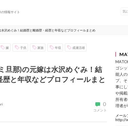
件の情報サイト
嫁は水沢めぐみ！結婚歴と離婚歴・経歴と年収などプロフィールまとめ
嫁
子供
家族
年収
成瀬活雄
MA
MAT
ミ旦那)の元嫁は水沢めぐみ！結
ゴシッ
能人の
経歴と年収などプロフィールまと
プ、そ
事にし
や掲載
所有者
0
ri
理者が
コメント
メール
http:/