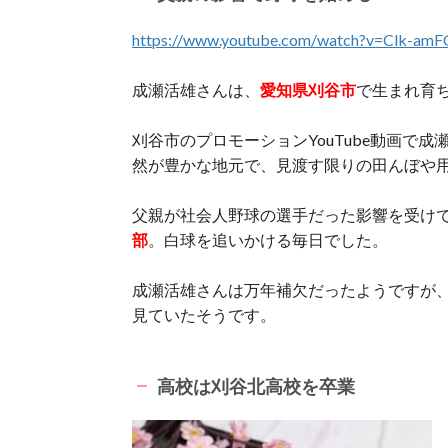
https://www.youtube.com/watch?v=Clk-am
成瀬活雄さんは、
愛知県刈谷市
で生まれ育
刈谷市のプロモーションYouTube動画で
然が豊かな地元で、見渡す限りの田んぼや
父親が社会人野球の選手だった影響を受け
部
。白球を追いかける毎日でした。
成瀬活雄さんは万年補欠だったようですが
見ていたそうです。
高校は刈谷北高校を卒業