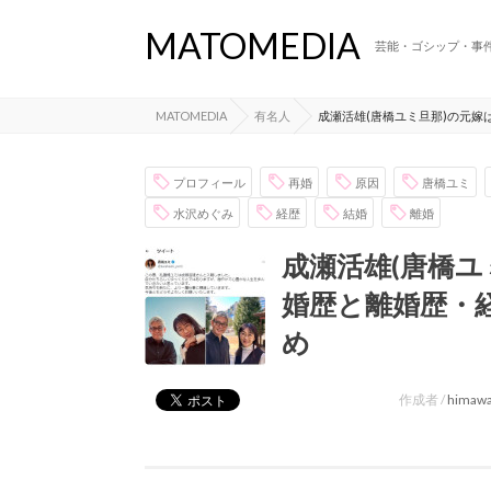
MATOMEDIA
芸能・ゴシップ・事
MATOMEDIA
有名人
成瀬活雄(唐橋ユミ旦那)の元
プロフィール
再婚
原因
唐橋ユミ
水沢めぐみ
経歴
結婚
離婚
成瀬活雄(唐橋ユ
婚歴と離婚歴・
め
作成者 /
himawa