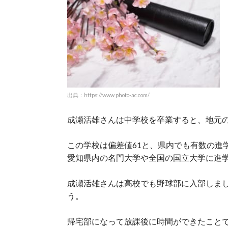
出典：https://www.photo-ac.com/
成瀬活雄さんは中学校を卒業すると、地元
この学校は偏差値61と、県内でも有数の進
愛知県内の名門大学や全国の国立大学に進
成瀬活雄さんは高校でも野球部に入部しま
う。
帰宅部になって放課後に時間ができたこと