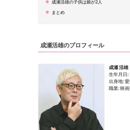
成瀬活雄の子供は娘が2人
まとめ
成瀬活雄のプロフィール
成瀬 活雄
生年月日: 
出身地: 
職業: 映