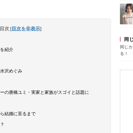
目次
[
目次を非表示
]
同
同じカ
を紹介
る！
水沢めぐみ
ーの唐橋ユミ・実家と家族がスゴイと話題に
ら結婚に至るまで
？