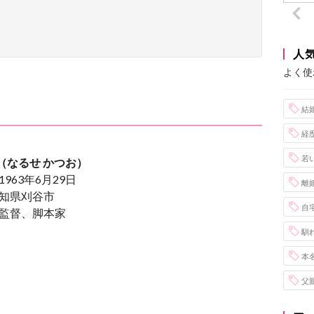
人
よく使
結
経
若
（なるせ かつお）
1963年6月29日
離
愛知県刈谷市
自
画監督、脚本家
馴
本
父