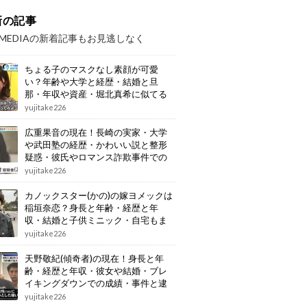
新の記事
OMEDIAの新着記事もお見逃しなく
ちょる子のマスクなし素顔が可愛
い？年齢や大学と経歴・結婚と旦
那・年収や資産・堀北真希に似てる
画像もまとめ
yujitake226
広重果音の現在！長崎の実家・大学
や武田塾の経歴・かわいい説と整形
疑惑・彼氏やロマンス詐欺事件での
逮捕もまとめ
yujitake226
カノックスター(かの)の嫁ヨメックは
稲垣奈恋？身長と年齢・経歴と年
収・結婚と子供ミニック・自宅もま
とめ
yujitake226
天野敬紀(傾奇者)の現在！身長と年
齢・経歴と年収・彼女や結婚・ブレ
イキングダウンでの成績・事件と逮
捕もまとめ
yujitake226