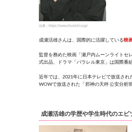
出典：https://www.chunichi.co.jp/
成瀬活雄さんは、国際的に活躍している
映
監督を務めた映画「瀬戸内ムーンライトセ
式出品、ドラマ「パラレル東京」は国際番
近年では、2021年に日本テレビで放送され
WOWで放送された「邪神の天秤 公安分析
成瀬活雄の学歴や学生時代のエピ