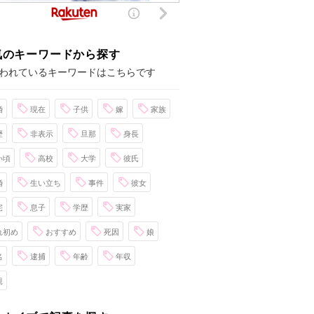
気のキーワードから探す
われているキーワードはこちらです
婚
現在
子供
嫁
家族
歴
非表示
旦那
身長
い頃
高校
大学
彼氏
婚
生い立ち
事件
彼女
宅
息子
学歴
実家
れ初め
おすすめ
死因
娘
名
逮捕
年齢
年収
親