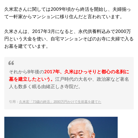
久米宏さんに関しては2009年頃から終活を開始し、夫婦揃っ
て一軒家からマンションに移り住んだと言われています。
久米さんは、2017年3月になると、永代供養料込みで2000万
円という大金を使い、自宅マンションそばのお寺に夫婦で入る
お墓を建てています。
それから8年後の
2017年、久米はひっそりと都心の名刹に
墓を建立したという。
江戸時代の大名や、政治家など著名
人も数多く眠る由緒正しき寺院だ。
引用：
久米宏「73歳の終活」2000万円かけて生前墓を建てた