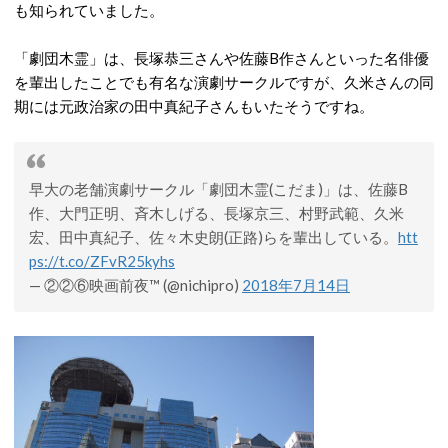
も知られていました。
「劇団木霊」は、長塚恭三さんや佐藤B作さんといった名俳優
を輩出したことでも有名な演劇サークルですが、久米さんの同
期には元政治家の田中真紀子さんもいたそうですね。
早大の老舗演劇サークル「劇団木霊(こだま)」は、佐藤B
作、大門正明、斉木しげる、長塚京三、村野武範、久米
宏、田中真紀子、佐々木史朗(正路)らを輩出している。
htt
ps://t.co/ZFvR25kyhs
— ②②⑥映画前夜™ (@nichipro)
2018年7月14日