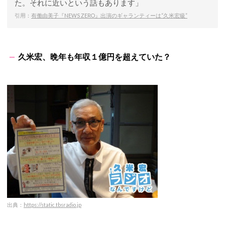
た。それに近いという話もあります」
引用：
有働由美子『NEWS ZERO』出演のギャランティーは“久米宏級”
久米宏、晩年も年収１億円を超えていた？
出典：
https://static.tbsradio.jp