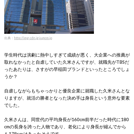
出典：
http://img-cdn.jg.jugem.jp
学生時代は演劇に熱中しすぎて成績が悪く、大企業への推薦が
取れなかったと自虐していた久米さんですが、就職先がTBSだ
ったあたりは、さすがの早稲田ブランドといったところでしょ
うか？
自虐しながらもちゃっかりと優良企業に就職した久米さんとな
りますが、就活の勝者となった決め手は身長という意外な要素
でした。
久米さんは、同世代の平均身長が160cm前半だった時代に180
cmの長身を誇った人物であり、老化により身長が縮んでから
も178cｍはあったそうです。