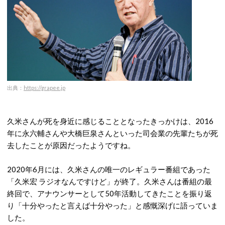
出典：
https://grapee.jp
久米さんが死を身近に感じることとなったきっかけは、2016
年に永六輔さんや大橋巨泉さんといった司会業の先輩たちが死
去したことが原因だったようですね。
2020年6月には、久米さんの唯一のレギュラー番組であった
「久米宏 ラジオなんですけど」が終了。久米さんは番組の最
終回で、アナウンサーとして50年活動してきたことを振り返
り「十分やったと言えば十分やった」と感慨深げに語っていま
した。