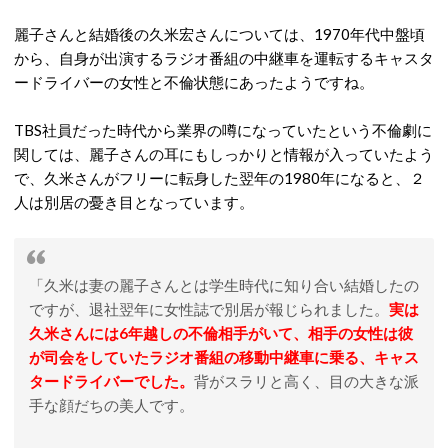
麗子さんと結婚後の久米宏さんについては、1970年代中盤頃
から、自身が出演するラジオ番組の中継車を運転するキャスタ
ードライバーの女性と不倫状態にあったようですね。
TBS社員だった時代から業界の噂になっていたという不倫劇に
関しては、麗子さんの耳にもしっかりと情報が入っていたよう
で、久米さんがフリーに転身した翌年の1980年になると、２
人は別居の憂き目となっています。
「久米は妻の麗子さんとは学生時代に知り合い結婚したの
ですが、退社翌年に女性誌で別居が報じられました。
実は
久米さんには6年越しの不倫相手がいて、相手の女性は彼
が司会をしていたラジオ番組の移動中継車に乗る、キャス
タードライバーでした。
背がスラリと高く、目の大きな派
手な顔だちの美人です。