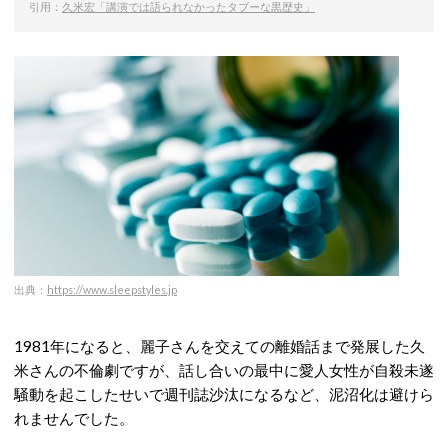
引用：
久米宏「講演では語られなかったタブーな黒歴史」
出典：
https://www.sleepstyles.jp
1981年になると、麗子さんを交えての離婚話まで発展した久
米さんの不倫劇ですが、話し合いの最中に愛人女性が自殺未遂
騒動を起こしたせいで週刊誌沙汰になるなど、泥沼化は避けら
れませんでした。