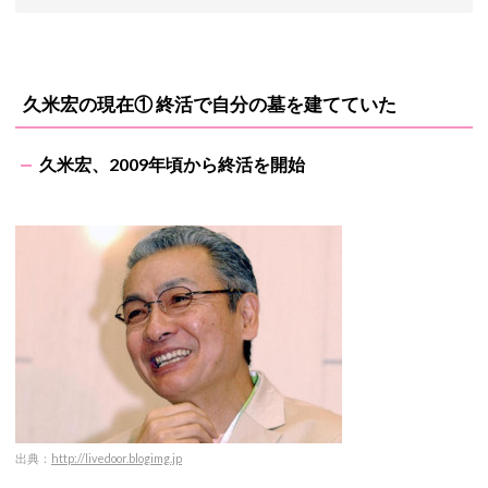
久米宏の現在① 終活で自分の墓を建てていた
久米宏、2009年頃から終活を開始
出典：
http://livedoor.blogimg.jp