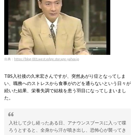
出典：
https://blog-001.west.edge.storage-yahoo.jp
TBS入社後の久米宏さんですが、突然あがり症となってしま
い、職務へのストレスから食事がのどを通らないという日々が
続いた結果、栄養失調で結核を患う羽目になってしまいまし
た。
入社して少し経ったある日、アナウンスブースに入って喋
ろうとすると、全身から汗が噴き出し、恐怖心が襲ってき