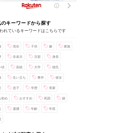
気のキーワードから探す
われているキーワードはこちらです
婚
現在
子供
嫁
家族
歴
非表示
旦那
身長
い頃
高校
大学
彼氏
婚
生い立ち
事件
彼女
宅
息子
学歴
実家
れ初め
おすすめ
死因
娘
名
逮捕
年齢
年収
親