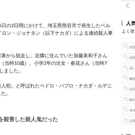
人
と16日の2日間にかけて、埼玉県熊谷市で発生したペル
よく使
イロン・ジョナタン（以下ナカダ）による連続殺人事
結
察署から脱走し、近隣に住んでいた加藤美和子さん
経
（当時10歳）、小学2年の次女・春花さん（当時7
若
しました。
離
殺人犯」と呼ばれたペドロ・パブロ・ナカダ・ルデニ
自
した。
馴
本
人を殺害した殺人鬼だった
父