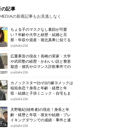
新の記事
OMEDIAの新着記事もお見逃しなく
ちょる子のマスクなし素顔が可愛
い？年齢や大学と経歴・結婚と旦
那・年収や資産・堀北真希に似てる
画像もまとめ
yujitake226
広重果音の現在！長崎の実家・大学
や武田塾の経歴・かわいい説と整形
疑惑・彼氏やロマンス詐欺事件での
逮捕もまとめ
yujitake226
カノックスター(かの)の嫁ヨメックは
稲垣奈恋？身長と年齢・経歴と年
収・結婚と子供ミニック・自宅もま
とめ
yujitake226
天野敬紀(傾奇者)の現在！身長と年
齢・経歴と年収・彼女や結婚・ブレ
イキングダウンでの成績・事件と逮
捕もまとめ
yujitake226