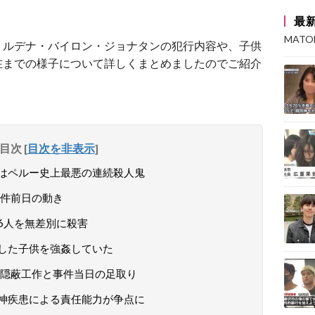
最
MAT
・ルデナ・バイロン・ジョナタンの犯行内容や、子供
在までの様子について詳しくまとめましたのでご紹介
目次
[
目次を非表示
]
はペルー史上最悪の連続殺人鬼
件前日の動き
6人を無差別に殺害
した子供を強姦していた
隠蔽工作と事件当日の足取り
神疾患による責任能力が争点に