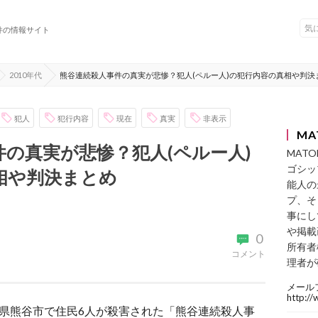
件の情報サイト
2010年代
熊谷連続殺人事件の真実が悲惨？犯人(ペルー人)の犯行内容の真相や判決
犯人
犯行内容
現在
真実
非表示
MA
の真実が悲惨？犯人(ペルー人)
MAT
ゴシッ
相や判決まとめ
能人の
プ、そ
事にし
や掲載
0
所有者
コメント
理者が
メール
http:/
埼玉県熊谷市で住民6人が殺害された「熊谷連続殺人事