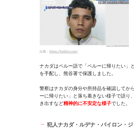
出典：
https://twitter.com/
ナカダはペルー語で「ペルーに帰りたい」
を手配し、熊谷署で保護しました。
警察はナカダの身分や所持品を確認してか
ーに帰りたい」と落ち着きない様子で語り
き出すなど
精神的に不安定な様子
でした。
犯人
ナカダ・ルデナ・バイロン・ジ