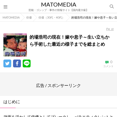
MATOMEDIA
芸能・ゴシップ・事件の情報サイト【国内最大級】
MATOMEDIA
俳優
俳優（30代・40代）
的場浩司の現在！嫁や息子～生い
Pg_st
的場浩司の現在！嫁や息子～生い立ちか
ら手術した最近の様子までを総まとめ
0
コメント
広告 / スポンサーリンク
はじめに
強面を活かして俳優としてブレークし、バラエティタレントと