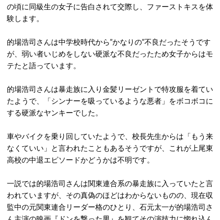
の頃に同級生の女子に告白されて交際し、ファーストキスを体
験します。
的場浩司さんは中学校時代から”かなりの”不良だったそうです
が、弱い者いじめをしない硬派な不良だったため女子からはモ
テたと語っています。
的場浩司さんは暴走族に入り金髪リーゼントで特攻服を着てい
たようで、「シンナーを吸っているような悪者」をボコボコに
する硬派なヤンキーでした。
車やバイクを乗り回していたようで、校長先生からは「もう来
なくていい」と言われたこともあるそうですが、これが上尾東
高校の中退エピソードかどうかは不明です。
一説では的場浩司さんは関東連合系の暴走族に入っていたと言
われていますが、その真偽のほどはわからないものの、現在収
監中の元関東連合リーダー格のひとり、石元太一が的場浩司さ
ん主演の映画『ドンを撃った男』を観てその演技力に惚れ込ん