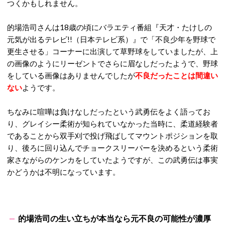
つくかもしれません。
的場浩司さんは18歳の頃にバラエティ番組『天才・たけしの
元気が出るテレビ!!（日本テレビ系）』で「不良少年を野球で
更生させる」コーナーに出演して草野球をしていましたが、上
の画像のようにリーゼントでさらに眉なしだったようで、野球
をしている画像はありませんでしたが
不良だったことは間違い
ない
ようです。
ちなみに喧嘩は負けなしだったという武勇伝をよく語ってお
り、グレイシー柔術が知られていなかった当時に、柔道経験者
であることから双手刈で投げ飛ばしてマウントポジションを取
り、後ろに回り込んでチョークスリーパーを決めるという柔術
家さながらのケンカをしていたようですが、この武勇伝は事実
かどうかは不明になっています。
的場浩司の生い立ちが本当なら元不良の可能性が濃厚