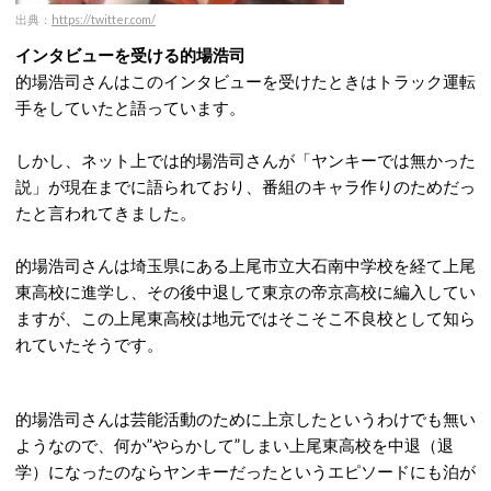
出典：
https://twitter.com/
インタビューを受ける的場浩司
的場浩司さんはこのインタビューを受けたときはトラック運転
手をしていたと語っています。
しかし、ネット上では的場浩司さんが「ヤンキーでは無かった
説」が現在までに語られており、番組のキャラ作りのためだっ
たと言われてきました。
的場浩司さんは埼玉県にある上尾市立大石南中学校を経て上尾
東高校に進学し、その後中退して東京の帝京高校に編入してい
ますが、この上尾東高校は地元ではそこそこ不良校として知ら
れていたそうです。
的場浩司さんは芸能活動のために上京したというわけでも無い
ようなので、何か”やらかして”しまい上尾東高校を中退（退
学）になったのならヤンキーだったというエピソードにも泊が