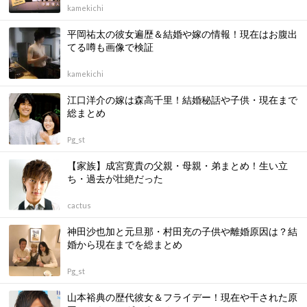
kamekichi
平岡祐太の彼女遍歴＆結婚や嫁の情報！現在はお腹出
てる噂も画像で検証
kamekichi
江口洋介の嫁は森高千里！結婚秘話や子供・現在まで
総まとめ
Pg_st
【家族】成宮寛貴の父親・母親・弟まとめ！生い立
ち・過去が壮絶だった
cactus
神田沙也加と元旦那・村田充の子供や離婚原因は？結
婚から現在までを総まとめ
Pg_st
山本裕典の歴代彼女＆フライデー！現在や干された原