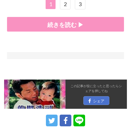
1
2
3
続きを読む ▶
この記事が役に立ったと思ったら
シ
ェア
を押してね
シェア