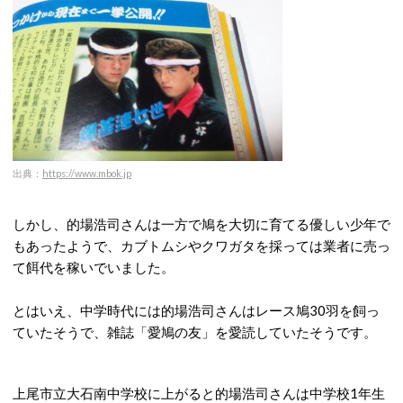
出典：
https://www.mbok.jp
しかし、的場浩司さんは一方で鳩を大切に育てる優しい少年で
もあったようで、カブトムシやクワガタを採っては業者に売っ
て餌代を稼いでいました。
とはいえ、中学時代には的場浩司さんはレース鳩30羽を飼っ
ていたそうで、雑誌「愛鳩の友」を愛読していたそうです。
上尾市立大石南中学校に上がると的場浩司さんは中学校1年生