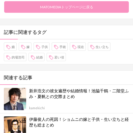
MATOMEDIAトップページに戻る
記事に関連するタグ
娘
嫁
子供
手術
現在
生い立ち
的場浩司
結婚
若い頃
関連する記事
新井浩文の彼女遍歴や結婚情報！池脇千鶴・二階堂ふ
み・夏帆との交際まとめ
kamekichi
伊藤俊人の死因！ショムニの嫁と子供・生い立ちと経
歴も総まとめ