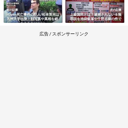
前の記事
次の記事
Hagex死亡事件の犯人/松本英光は
上級国民とは？逮捕されない＆無
九州大学出身！顔写真や真相を総
罪説を池袋飯塚や千野志麻の件で
まとめ
検証
広告 / スポンサーリンク