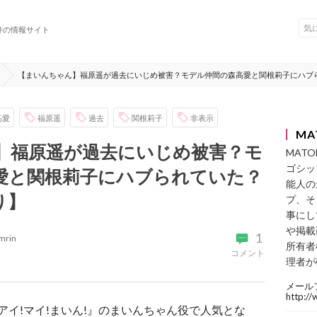
件の情報サイト
【まいんちゃん】福原遥が過去にいじめ被害？モデル仲間の森高愛と関根莉子にハブ
高愛
福原遥
過去
関根莉子
非表示
MA
】福原遥が過去にいじめ被害？モ
MAT
ゴシッ
愛と関根莉子にハブられていた？
能人の
り】
プ、そ
事にし
や掲載
1
mrin
所有者
コメント
理者が
メール
http:/
アイ!マイ!まいん!』のまいんちゃん役で人気とな