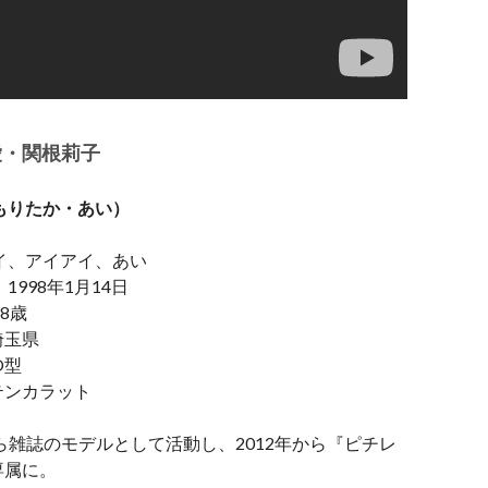
愛・関根莉子
もりたか・あい）
イ、アイアイ、あい
1998年1月14日
8歳
埼玉県
O型
テンカラット
から雑誌のモデルとして活動し、2012年から『ピチレ
専属に。