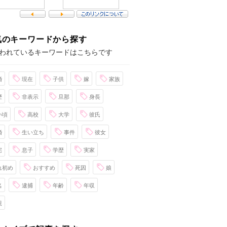
気のキーワードから探す
われているキーワードはこちらです
婚
現在
子供
嫁
家族
歴
非表示
旦那
身長
い頃
高校
大学
彼氏
婚
生い立ち
事件
彼女
宅
息子
学歴
実家
れ初め
おすすめ
死因
娘
名
逮捕
年齢
年収
親