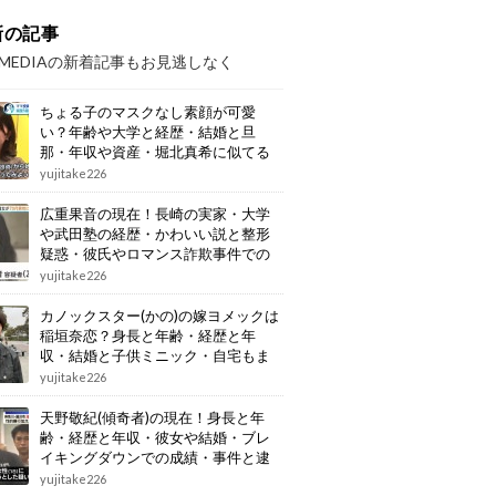
新の記事
OMEDIAの新着記事もお見逃しなく
ちょる子のマスクなし素顔が可愛
い？年齢や大学と経歴・結婚と旦
那・年収や資産・堀北真希に似てる
画像もまとめ
yujitake226
広重果音の現在！長崎の実家・大学
や武田塾の経歴・かわいい説と整形
疑惑・彼氏やロマンス詐欺事件での
逮捕もまとめ
yujitake226
カノックスター(かの)の嫁ヨメックは
稲垣奈恋？身長と年齢・経歴と年
収・結婚と子供ミニック・自宅もま
とめ
yujitake226
天野敬紀(傾奇者)の現在！身長と年
齢・経歴と年収・彼女や結婚・ブレ
イキングダウンでの成績・事件と逮
捕もまとめ
yujitake226