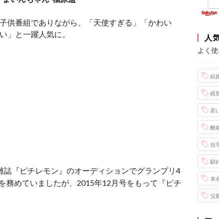
子供番組でありながら、「天使すぎる」「かわい
い」と一躍人気に。
人
よく使
結
経
若
離
自
馴
ン雑誌『ピチレモン』のオーディションでグランプリ4
本
務めていましたが、2015年12月号をもって『ピチ
父