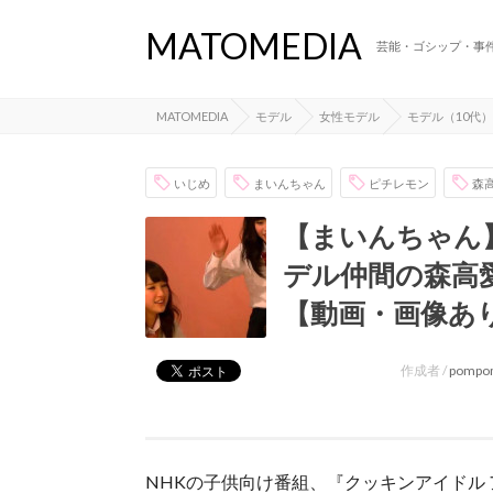
MATOMEDIA
芸能・ゴシップ・事
MATOMEDIA
モデル
女性モデル
モデル（10代）
いじめ
まいんちゃん
ピチレモン
森
【まいんちゃん
デル仲間の森高
【動画・画像あ
作成者 /
pompo
NHKの子供向け番組、『クッキンアイドル 