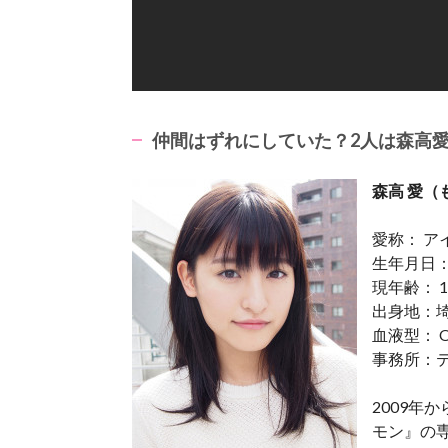
仲間はずれにしていた？2人は森高
森高 愛（
愛称： ア
生年月日： 
現年齢： 1
出身地：
血液型： 
事務所：
2009年
モン』の