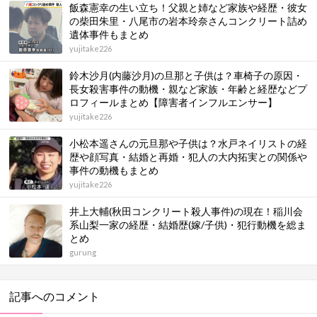
飯森憲幸の生い立ち！父親と姉など家族や経歴・彼女
の柴田朱里・八尾市の岩本玲奈さんコンクリート詰め
遺体事件もまとめ
yujitake226
鈴木沙月(内藤沙月)の旦那と子供は？車椅子の原因・
長女殺害事件の動機・親など家族・年齢と経歴などプ
ロフィールまとめ【障害者インフルエンサー】
yujitake226
小松本遥さんの元旦那や子供は？水戸ネイリストの経
歴や顔写真・結婚と再婚・犯人の大内拓実との関係や
事件の動機もまとめ
yujitake226
井上大輔(秋田コンクリート殺人事件)の現在！稲川会
系山梨一家の経歴・結婚歴(嫁/子供)・犯行動機を総ま
とめ
gurung
記事へのコメント