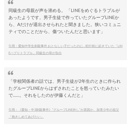
同級生の母親が声を潜める。 「LINEをめぐるトラブルが
あったようです。男子生徒で作っていたグループLINEか
ら、Aだけが退出させられたと聞きました。狭いコミュニ
ティでのことだから、傷ついたんだと思います」
引用：愛知中学生刺殺事件 おとなしい子だったのに…犯行前に起きていた「LIN
Eハブりトラブル」同級生の母が告白
「学校関係者の話では、男子生徒が2年生のときに作られ
たグループLINEからはずされたことを怒っていたみたい
で……。それをしたのが伊藤くんだと」
引用：《愛知・中3刺殺事件》“グループLINE外し”が原因か、加害少年の祖父
「抱きしめてあげたい」