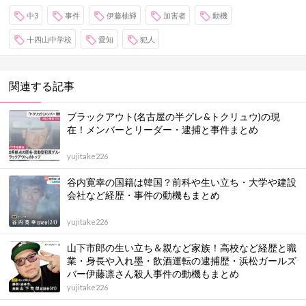
中3
事件
伊藤柚輝
加害者
動機
十四山中学校
愛知
犯人
関連する記事
ブラックアウト(名古屋の半グレ&トクリュウ)の現
在！メンバーとリーダー・逮捕と事件まとめ
yujitake226
谷内寛幸の国籍は韓国？前科や生い立ち・大学や建設
会社など経歴・事件の動機もまとめ
yujitake226
山下市郎の生い立ち＆親など家族！高校など経歴と職
業・身長や入れ墨・飲酒運転の逮捕歴・浜松ガールズ
バー伊藤凛さん殺人事件の動機もまとめ
yujitake226