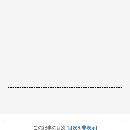
------------------------------------------------------------------
この記事の目次
[
目次を非表示
]