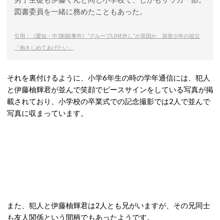
図書委員を一緒に務めたこともあった。
引用：《愛知・中3刺殺事件》“グループLINE外し”が原因か、加害少年の祖父
「抱きしめてあげたい」
それを裏付けるように、小学6年生の時の学年通信には、犯人
と伊藤柚輝君が並んで笑顔でピースサインをしている写真が掲
載されており、小学校の卒業式での記念撮影では2人で並んで
写真に収まっています。
また、犯人と伊藤柚輝君は2人とも兄がいますが、その兄同士
も友人関係という間柄でもあったようです。