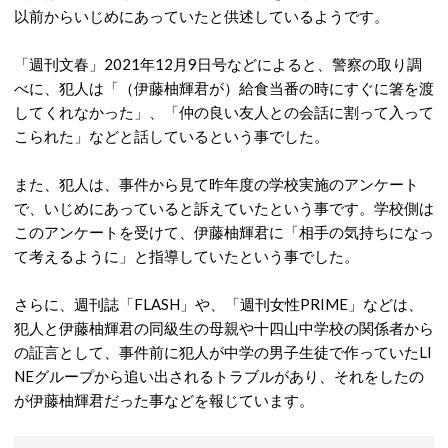
以前からいじめにあっていたと供述しているようです。
「週刊文春」2021年12月9日号などによると、警察の取り調
べに、犯人は「（伊藤柚輝君が）給食当番の時にすぐに箸を渡
してくれなかった」、「仲の良い友人との会話に割って入って
こられた」などと話しているという事でした。
また、犯人は、事件から見て昨年度の学校実施のアンケート
で、いじめにあっていると訴えていたという事です。学校側は
このアンケートを受けて、伊藤柚輝君に「相手の気持ちになっ
て考えるように」と指導していたという事でした。
さらに、週刊誌「FLASH」や、「週刊女性PRIME」などは、
犯人と伊藤柚輝君の同級生の母親や十四山中学校の関係者から
の証言として、事件前に犯人が中学の男子生徒で作っていたLI
NEグループから追い出されるトラブルがあり、それをしたの
が伊藤柚輝君だった事などを報じています。