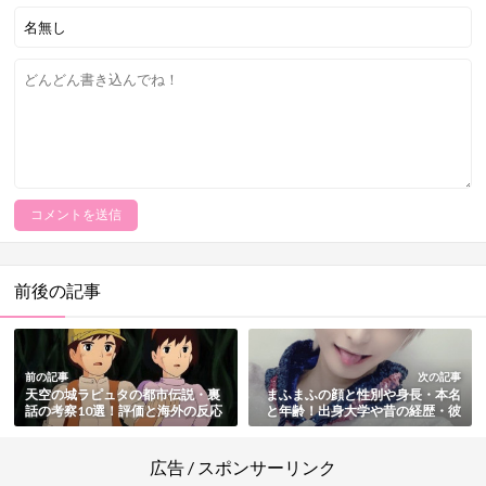
前後の記事
前の記事
次の記事
天空の城ラピュタの都市伝説・裏
まふまふの顔と性別や身長・本名
話の考察10選！評価と海外の反応
と年齢！出身大学や昔の経歴・彼
も総まとめ
女や結婚・プロフィールを総まと
め
広告 / スポンサーリンク