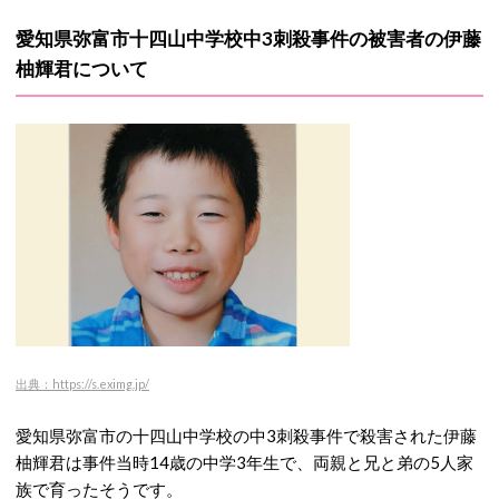
愛知県弥富市十四山中学校中3刺殺事件の被害者の伊藤
柚輝君について
出典：https://s.eximg.jp/
愛知県弥富市の十四山中学校の中3刺殺事件で殺害された伊藤
柚輝君は事件当時14歳の中学3年生で、両親と兄と弟の5人家
族で育ったそうです。