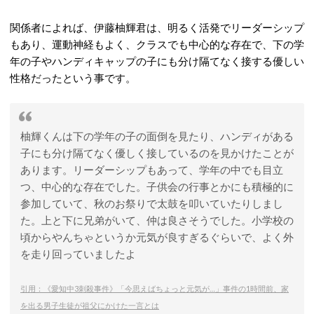
関係者によれば、伊藤柚輝君は、明るく活発でリーダーシップ
もあり、運動神経もよく、クラスでも中心的な存在で、下の学
年の子やハンディキャップの子にも分け隔てなく接する優しい
性格だったという事です。
柚輝くんは下の学年の子の面倒を見たり、ハンディがある
子にも分け隔てなく優しく接しているのを見かけたことが
あります。リーダーシップもあって、学年の中でも目立
つ、中心的な存在でした。子供会の行事とかにも積極的に
参加していて、秋のお祭りで太鼓を叩いていたりしまし
た。上と下に兄弟がいて、仲は良さそうでした。小学校の
頃からやんちゃというか元気が良すぎるぐらいで、よく外
を走り回っていましたよ
引用：《愛知中3刺殺事件》「今思えばちょっと元気が…」事件の1時間前、家
を出る男子生徒が祖父にかけた一言とは