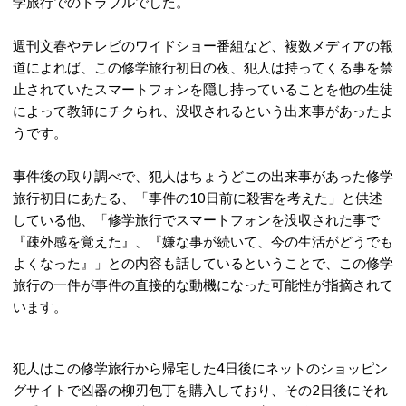
学旅行でのトラブルでした。
週刊文春やテレビのワイドショー番組など、複数メディアの報
道によれば、この修学旅行初日の夜、犯人は持ってくる事を禁
止されていたスマートフォンを隠し持っていることを他の生徒
によって教師にチクられ、没収されるという出来事があったよ
うです。
事件後の取り調べで、犯人はちょうどこの出来事があった修学
旅行初日にあたる、「事件の10日前に殺害を考えた」と供述
している他、「修学旅行でスマートフォンを没収された事で
『疎外感を覚えた』、『嫌な事が続いて、今の生活がどうでも
よくなった』」との内容も話しているということで、この修学
旅行の一件が事件の直接的な動機になった可能性が指摘されて
います。
犯人はこの修学旅行から帰宅した4日後にネットのショッピン
グサイトで凶器の柳刃包丁を購入しており、その2日後にそれ