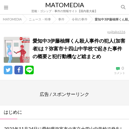
MATOMEDIA
芸能・ゴシップ・事件の情報サイト【国内最大級】
MATOMEDIA
ニュース・時事
事件
令和の事件
愛知中3伊藤柚輝くん殺
yujitake226
愛知中3伊藤柚輝くん殺人事件の犯人(加害
者)は？弥富市十四山中学校で起きた事件
の概要と犯行動機など総まとめ
0
コメント
広告 / スポンサーリンク
はじめに
2021年11月24日に愛知県弥富市の市立十四山中学校で発生し