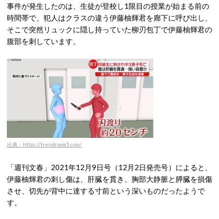
事件が発生したのは、生徒が登校し1限目の授業が始まる前の
時間帯で、犯人はクラスの違う伊藤柚輝君を廊下に呼び出し、
そこで突然リュックに隠し持っていた柳刃包丁で伊藤柚輝君の
腹部を刺しています。
出典：https://trendroom5.com/
「週刊文春」2021年12月9日号（12月2日発売号）によると、
伊藤柚輝君の刺し傷は、肝臓を貫き、胸部大静脈と膵臓を損傷
させ、切先が背中に達する寸前という深いものだったようで
す。