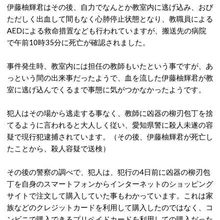
伊藤柚輝君はその後、自力でなんとか教室内に逃げ込み、おび
ただしく出血して間もなく心肺停止状態となり、教職員による
AEDによる救命措置なども行われていますが、搬送先の病院
で午前10時35分に死亡が確認されました。
事件発生時、教室内には担任の教師もいたという事ですが、あ
っという間の出来事だったようで、血を流した伊藤柚輝君が教
室に逃げ込んでくるまで事態に気がつかなかったようです。
犯人はその場から逃走する事なく、教師に凶器の柳刃包丁を捨
てるように言われると大人しく従い、愛知県警に殺人未遂の容
疑で現行犯逮捕されています。（その後、伊藤柚輝君が死亡し
たことから、殺人容疑で送検）
その後の警察の調べで、犯人は、犯行の4日前に凶器の柳刃包
丁を自身のスマートフォンからインターネットのショッピング
サイトで注文して購入していた事もわかっています。これは家
族などのクレジットカードを利用して購入したのではなく、コ
ンビニで購入できるプリペイドカードを利用しての購入だった