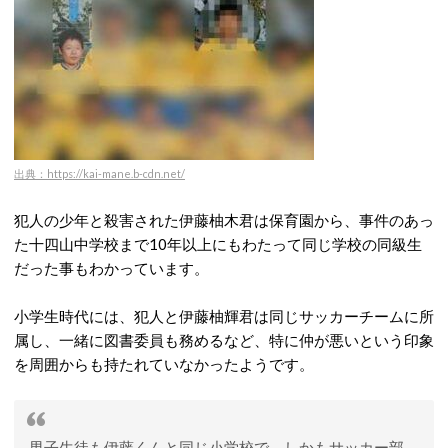
出典：https://kai-mane.b-cdn.net/
犯人の少年と殺害された伊藤柚木君は保育園から、事件のあっ
た十四山中学校まで10年以上にもわたって同じ学校の同級生
だった事もわかっています。
小学生時代には、犯人と伊藤柚輝君は同じサッカーチームに所
属し、一緒に図書委員も務めるなど、特に仲が悪いという印象
を周囲からも持たれていなかったようです。
男子生徒も伊藤くんと同じ小学校で、しかもサッカー部。