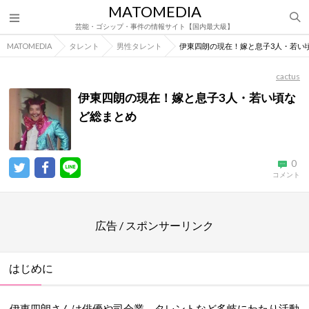
MATOMEDIA
芸能・ゴシップ・事件の情報サイト【国内最大級】
MATOMEDIA
タレント
男性タレント
伊東四朗の現在！嫁と息子3人・若い
cactus
伊東四朗の現在！嫁と息子3人・若い頃な
ど総まとめ
0
コメント
広告 / スポンサーリンク
はじめに
伊東四朗さんは俳優や司会業、タレントなど多岐にわたり活動