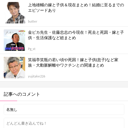
上地雄輔の嫁と子供＆現在まとめ！結婚に至るまでの
エピソードあり
butter
金ピカ先生・佐藤忠志の今現在！死去と死因・嫁と子
供・生活保護など総まとめ
Pg_st
笑福亭笑瓶の若い頃や死因！嫁と子供(息子)など家
族・大動脈解離やワクチンとの関連まとめ
yujitake226
記事へのコメント