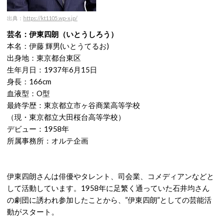
出典：
https://kt1105.wp-x.jp/
芸名：伊東四朗（いとうしろう）
本名：伊藤 輝男(いとうてるお)
出身地：東京都台東区
生年月日：1937年6月15日
身長：166cm
血液型：O型
最終学歴：東京都立市ヶ谷商業高等学校
（現・東京都立大田桜台高等学校）
デビュー：1958年
所属事務所：オルテ企画
伊東四朗さんは俳優やタレント、司会業、コメディアンなどと
して活動しています。1958年に足繁く通っていた石井均さん
の劇団に誘われ参加したことから、”伊東四朗”としての芸能活
動がスタート。