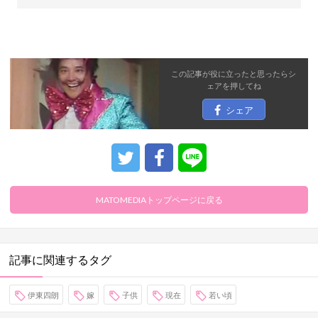
この記事が役に立ったと思ったら
シ
ェア
を押してね
シェア
MATOMEDIAトップページに戻る
記事に関連するタグ
伊東四朗
嫁
子供
現在
若い頃