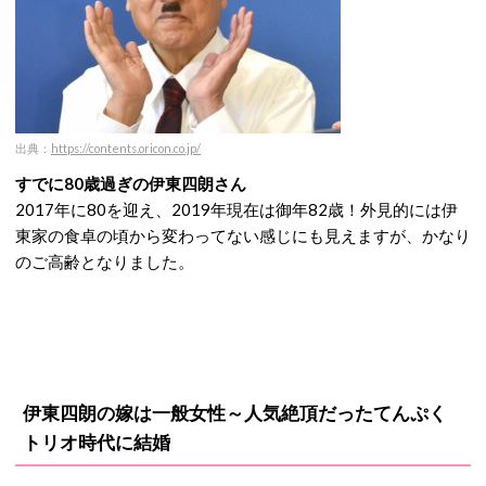
出典：
https://contents.oricon.co.jp/
すでに80歳過ぎの伊東四朗さん
2017年に80を迎え、2019年現在は御年82歳！外見的には伊
東家の食卓の頃から変わってない感じにも見えますが、かなり
のご高齢となりました。
伊東四朗の嫁は一般女性～人気絶頂だったてんぷく
トリオ時代に結婚