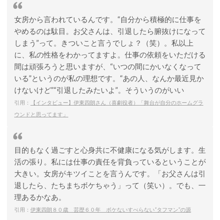
女房から言われているんです。“自分から積極的に仕事を
やめるのは駄目。お父さんは、引退したら腑抜けになって
しまう”って。きついこと言うでしょ？（笑）。私以上
に、私の性格をわかってますよ。仕事の依頼をいただける
間は頑張ろうと思いますが、“いつの間にかいなくなって
いる”というのが私の理想です。“あの人、なんか最近見か
けないけど”“引退したみたいよ”。そういうのがいい
引用：
【インタビュー】伊東四朗さん（喜劇役者）「舞台が自分のホームグラ
ウンドと思ってます」
目的もなく過ごすと心身共に不健康になる気がします。生
活の張り。私には仕事の責任を背負っているということが
大きい。女房がキツイことを言うんです。「お父さんは引
退したら、たちまちボケちゃう」って（笑い）。でも、一
理あるかなあ。
引用：
伊東四朗８０歳 芸歴６０年 ボケないすべらない“タフマン”の源