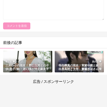
前後の記事
前の記事
次の記事
三井ゆりの現在！ 野口五郎との子
寺内樺風の現在！実家や親と妹・
供(息子/娘)・若い頃が河北麻友子
出身高校と大学・齋藤杏花さん埼
に似てる説まとめ
玉朝霞少女誘拐事件その後まとめ
広告 / スポンサーリンク