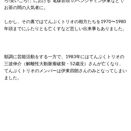
ろ!笑いごろ!」における”電線音頭”のベンジャミン伊東などで
お茶の間の人気者に。
しかし、その裏ではてんぷくトリオの相方たちを1970〜1980
年頭までにふたりとも亡くすなど悲しい出来事もありました。
順調に芸能活動をする一方で、1983年にはてんぷくトリオの
三波伸介（解離性大動脈瘤破裂・52歳没）さんが亡くなり、
てんぷくトリオのメンバーは伊東四朗さんのみとなってしまい
ました。