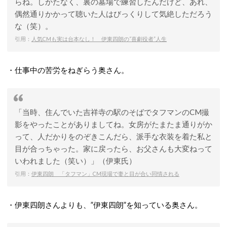
らね。しかたなく、裏の墓場で練習したんだけど、あれ、
偶然通りかかって聴いた人はびっくりして気絶しただろう
な（笑）。
引用：
人気CMも実は台本なし！ 伊東四朗の“喜劇役者”人生
・仕事中の苦労をねぎらう奥さん。
「当時、住んでいた吉祥寺の駅のそばでタフマンのCM撮
影をやったことがありましてね。女房がたまたま通りがか
って、人だかりをのぞきこんだら、派手な衣装を着た私と
目が合っちゃった。家に戻ったら、お父さんも大変ねって
いわれました（笑い）」（伊東氏）
引用：
伊東四朗 「タフマン」CM現場で妻と目が合い同情される
・伊東四朗さんよりも、”伊東四朗”を知っている奥さん。