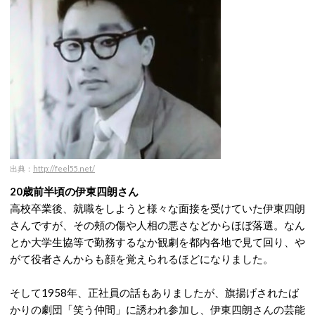
出典：
http://feel55.net/
20歳前半頃の伊東四朗さん
高校卒業後、就職をしようと様々な面接を受けていた伊東四朗
さんですが、その頰の傷や人相の悪さなどからほぼ落選。なん
とか大学生協等で勤務するなか観劇を都内各地で見て回り、や
がて役者さんからも顔を覚えられるほどになりました。
そして1958年、正社員の話もありましたが、旗揚げされたば
かりの劇団「笑う仲間」に誘われ参加し、伊東四朗さんの芸能