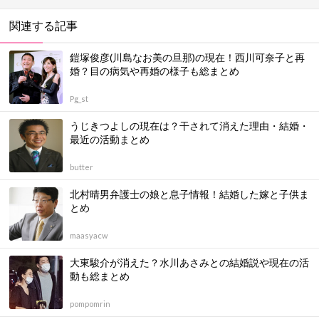
関連する記事
鎧塚俊彦(川島なお美の旦那)の現在！西川可奈子と再
婚？目の病気や再婚の様子も総まとめ
Pg_st
うじきつよしの現在は？干されて消えた理由・結婚・
最近の活動まとめ
butter
北村晴男弁護士の娘と息子情報！結婚した嫁と子供ま
とめ
maasyacw
大東駿介が消えた？水川あさみとの結婚説や現在の活
動も総まとめ
pompomrin