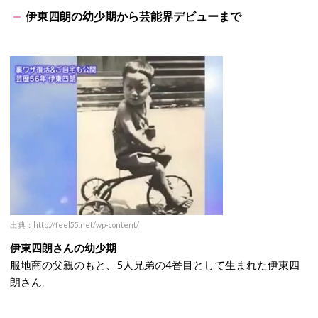
伊東四朗の幼少期から芸能界デビューまで
出典：
http://feel55.net/wp-content/
伊東四朗さんの幼少期
服地商の父親のもと、5人兄弟の4番目として生まれた伊東四
朗さん。