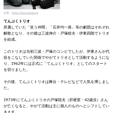
出典：
https://stat.ameba.jp/
てんぷくトリオ
所属していた「笑う仲間」「石井均一座」等の劇団はそれぞれ
解散となり、その後は三波伸介・戸塚睦夫・伊東四朗でトリオ
を結成。
このトリオは当初三波・戸塚のコンビでしたが、伊東さんが代
役をこなしていた関係でやがてトリオとして活動するようにな
り、1962年には正式に「てんぷくトリオ」としてのスタート
を切りました。
その後、てんぷくトリオは舞台・テレビなどで人気を博しまし
た。
1973年にてんぷくトリオの戸塚陸夫（肝硬変・42歳没）さん
が亡くなると、やがて活動は主に個人のものへとシフトしてい
きます。