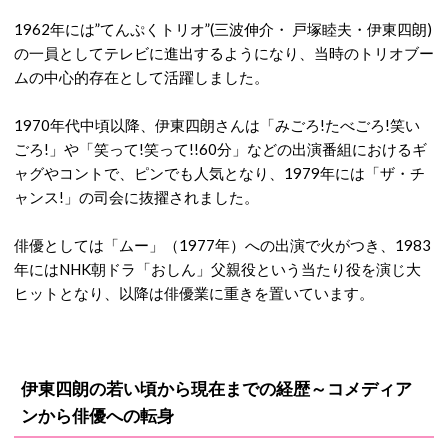
1962年には”てんぷくトリオ”(三波伸介・ 戸塚睦夫・伊東四朗)
の一員としてテレビに進出するようになり、当時のトリオブー
ムの中心的存在として活躍しました。
1970年代中頃以降、伊東四朗さんは「みごろ!たべごろ!笑い
ごろ!」や「笑って!笑って!!60分」などの出演番組におけるギ
ャグやコントで、ピンでも人気となり、1979年には「ザ・チ
ャンス!」の司会に抜擢されました。
俳優としては「ムー」（1977年）への出演で火がつき、1983
年にはNHK朝ドラ「おしん」父親役という当たり役を演じ大
ヒットとなり、以降は俳優業に重きを置いています。
伊東四朗の若い頃から現在までの経歴～コメディア
ンから俳優への転身