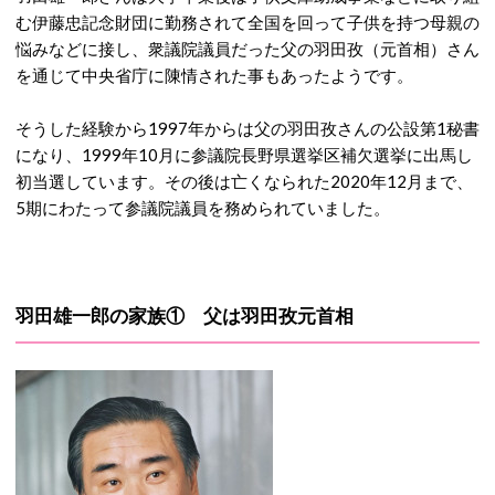
む伊藤忠記念財団に勤務されて全国を回って子供を持つ母親の
悩みなどに接し、衆議院議員だった父の羽田孜（元首相）さん
を通じて中央省庁に陳情された事もあったようです。
そうした経験から1997年からは父の羽田孜さんの公設第1秘書
になり、1999年10月に参議院長野県選挙区補欠選挙に出馬し
初当選しています。その後は亡くなられた2020年12月まで、
5期にわたって参議院議員を務められていました。
羽田雄一郎の家族① 父は
羽田孜元首相