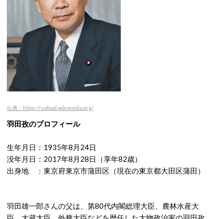
出典：https://upload.wikimedia.org/
羽田孜のプロフィール
生年月日：1935年8月24日
没年月日：2017年8月28日（享年82歳）
出身地 ：東京府東京市蒲田区（現在の東京都大田区蒲田）
羽田雄一郎さんの父は、第80代内閣総理大臣、農林水産大
臣、大蔵大臣、外務大臣などを歴任した大物政治家の羽田孜