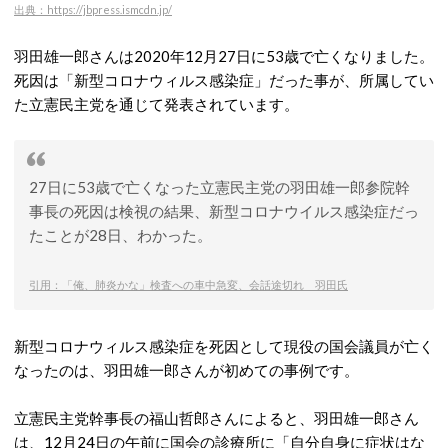
出典：https://jbpress.ismcdn.jp/
羽田雄一郎さんは2020年12月27日に53歳で亡くなりました。
死因は「新型コロナウィルス感染症」だった事が、所属してい
た立憲民主党を通じて発表されています。
27日に53歳で亡くなった立憲民主党の羽田雄一郎参院幹
事長の死因は検視の結果、新型コロナウイルス感染症だっ
たことが28日、わかった。
引用：「俺、肺炎かな」検査への車中急変、会話途切れ 羽田氏
新型コロナウィルス感染症を死因として現役の国会議員が亡く
なったのは、羽田雄一郎さんが初めての事例です。
立憲民主党幹事長の福山哲郎さんによると、羽田雄一郎さん
は、12月24日の午前に国会の診療所に「自分自身に症状はな