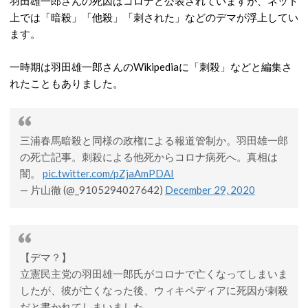
羽田雄一郎さんの死因はコロナと公表されていますが、ネット
上では「暗殺」「他殺」「刺された」などのデマが浮上してい
ます。
一時期は羽田雄一郎さんのWikipediaに「刺殺」などと編集さ
れたこともありました。
三浦春馬暗殺と同様の政権による報道管制か。羽田雄一郎
の死亡記事。刺殺による他死からコロナ病死へ。真相は
闇。
pic.twitter.com/pZjaAmPDAI
— 片山徹 (@_9105294027642)
December 29, 2020
【デマ？】
立憲民主党の羽田雄一郎氏がコロナで亡くなってしまいま
したが、彼が亡くなった後、ウィキペディアに死因が刺殺
だと書かれてしまいました。