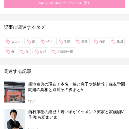
MATOMEDIAトップページに戻る
記事に関連するタグ
コロナ
嫁
子供
学歴
家族
持病
死因
母
父
結婚
羽田雄一郎
関連する記事
籠池泰典の現在！本名・嫁と息子や娘情報｜森友学園
問題の真相と逮捕その後まとめ
Pg_st
西村康稔の経歴！若い頃がイケメン？実家と家族(嫁/
子供)も総まとめ
cactus