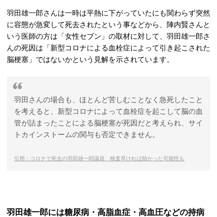
羽田雄一郎さんは一時は平熱に下がっていたにも関わらず突然
に容態が急変して死去されたという事などから、陣内賢さんと
いう医師の方は「女性セブン」の取材に対して、羽田雄一郎さ
んの死因は「新型コロナによる血栓症によって引き起こされた
脳梗塞」ではないかという見解を示されています。
羽田さんの場合も、ほとんど苦しむことなく急死したこと
を考えると、新型コロナによって血栓症を起こして脳の血
管が詰まったことによる脳梗塞が死因だと考えられ、サイ
トカインストームの関与も否定できません。
引用：コロナで死去の羽田雄一郎議員 検査早ければ助かった可能性も
羽田雄一郎には糖尿病・高脂血症・高血圧などの持病