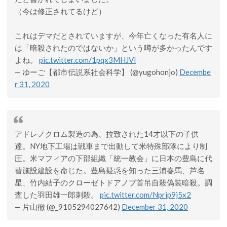
（今は修正されてるけど）
これはデマだとされていますが、今年亡くなった有名人に
は「暗殺されたのではないか」という噂が多かったんです
よね。
pic.twitter.com/1pqx3MHJVI
— ゆーご【都市伝説系社会科学】 (@yugohonjo)
Decembe
r 31, 2020
アドレノクロム製造の為、拉致された14才以下の子供
達。NY地下工場は戦車まで出動して米特殊部隊により制
圧。米マフィアの下部組織「統一教会」に日本の豊島に代
替施設建設を命じた。豊島疑惑を知った三浦春馬、芦名
星、竹内結子のクローゼトドアノブ首吊自殺偽装暗殺。調
査した羽田雄一郎刺殺。
pic.twitter.com/Nprip9j5x2
— 片山徹 (@_9105294027642)
December 31, 2020