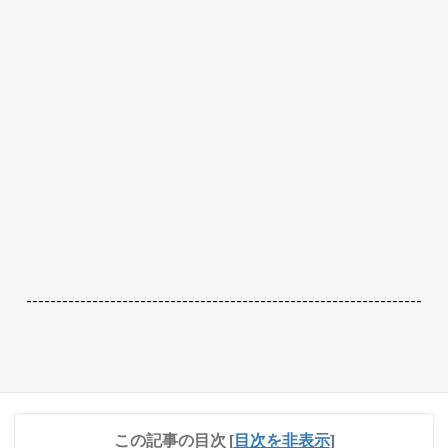
------------------------------------------------------------------
この記事の目次
[
目次を非表示
]