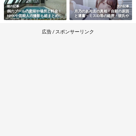
前の記事
次の記事
例のプールの意味や場所と料金！
月乃のあ死去の真相！自殺の原因
NHKや芸能人の撮影も総まとめ
と遺書・ミスiD等の経歴・彼氏や
日高光啓との関係まとめ
広告 / スポンサーリンク