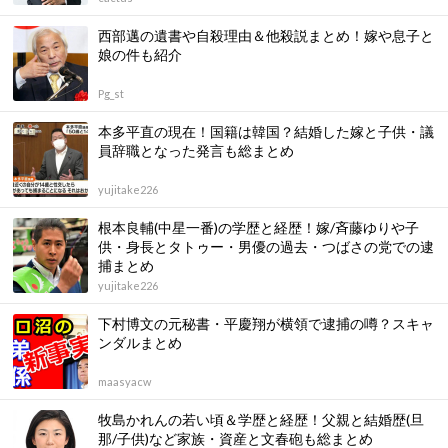
西部邁の遺書や自殺理由＆他殺説まとめ！嫁や息子と
娘の件も紹介
Pg_st
本多平直の現在！国籍は韓国？結婚した嫁と子供・議
員辞職となった発言も総まとめ
yujitake226
根本良輔(中星一番)の学歴と経歴！嫁/斉藤ゆりや子
供・身長とタトゥー・男優の過去・つばさの党での逮
捕まとめ
yujitake226
下村博文の元秘書・平慶翔が横領で逮捕の噂？スキャ
ンダルまとめ
maasyacw
牧島かれんの若い頃＆学歴と経歴！父親と結婚歴(旦
那/子供)など家族・資産と文春砲も総まとめ