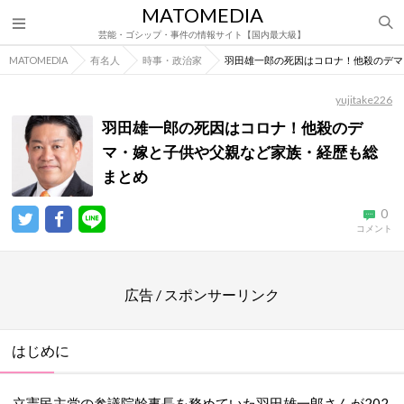
MATOMEDIA
芸能・ゴシップ・事件の情報サイト【国内最大級】
MATOMEDIA
有名人
時事・政治家
羽田雄一郎の死因はコロナ！他殺のデマ
yujitake226
羽田雄一郎の死因はコロナ！他殺のデ
マ・嫁と子供や父親など家族・経歴も総
まとめ
0
コメント
広告 / スポンサーリンク
はじめに
立憲民主党の参議院幹事長を務めていた羽田雄一郎さんが202