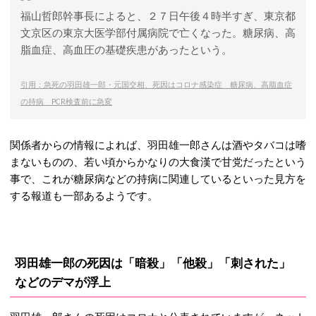
福山哲郎幹事長によると、２７日午後４時半すぎ、東京都
文京区の東京大医学部付属病院で亡くなった。糖尿病、高
脂血症、高血圧の基礎疾患があったという。
引用：急死の羽田雄一郎・元国交相、死因はコロナ感染症 糖尿病、高脂血症
の持病 PCR検査前に急変
関係者からの情報によれば、羽田雄一郎さんは酒やタバコは嗜
まないものの、若い頃からかなりの大食漢で甘党だったという
事で、これが糖尿病などの持病に関連しているといった見方を
する報道も一部あるようです。
羽田雄一郎の死因は「暗殺」「他殺」「刺された」
などのデマが浮上