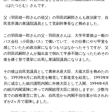
（はたつとむ）さんです。
父（羽田雄一郎さんの祖父）の羽田武嗣郎さんも政治家で、自
民党所属の衆議院議員として党副幹事長など務めました。
この羽田雄一郎さんの父・羽田孜さんは、大学卒業後は一般の
バス会社（小田急バス）で働いていて、その仕事にやり甲斐を
感じていたため政治家になるつもりはなかったそうですが、父
の羽田武嗣郎さんが脳出血で倒れて半身不随になったためその
後を継ぐ形で選挙に出馬し衆議院議員になりました。
その後は自民党議員として農林水産大臣、大蔵大臣を務めたの
ち、1993年6月に自民党を離党して新進党を結党し、1993年8
月に成立した細川護煕内閣に外務大臣として入閣、1994年4月
の細川内閣退陣に伴って内閣総理大臣に就任しますが、少数与
党での政権運営に苦しみ、自民党から内閣不信任案が出されわ
ずか2ヶ月で退陣しました。