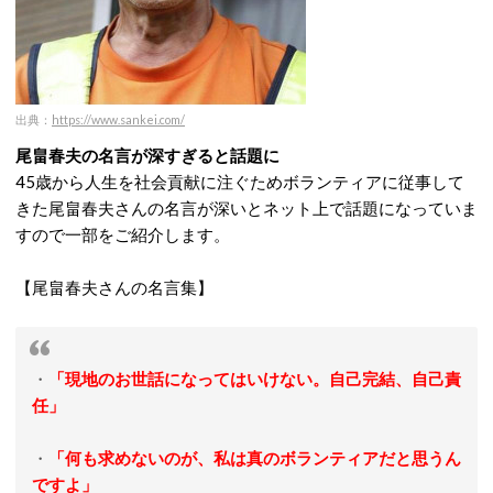
出典：
https://www.sankei.com/
尾畠春夫の名言が深すぎると話題に
45歳から人生を社会貢献に注ぐためボランティアに従事して
きた尾畠春夫さんの名言が深いとネット上で話題になっていま
すので一部をご紹介します。
【尾畠春夫さんの名言集】
・
「現地のお世話になってはいけない。自己完結、自己責
任」
・
「何も求めないのが、私は真のボランティアだと思うん
ですよ」