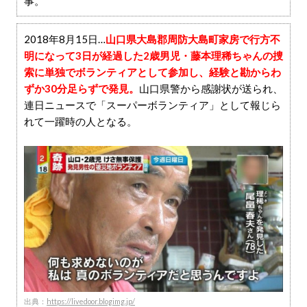
事。
2018年8月15日…
山口県大島郡周防大島町家房で行方不
明になって3日が経過した2歳男児・藤本理稀ちゃんの捜
索に単独でボランティアとして参加し、経験と勘からわ
ずか30分足らずで発見。
山口県警から感謝状が送られ、
連日ニュースで「スーパーボランティア」として報じら
れて一躍時の人となる。
出典：
https://livedoor.blogimg.jp/