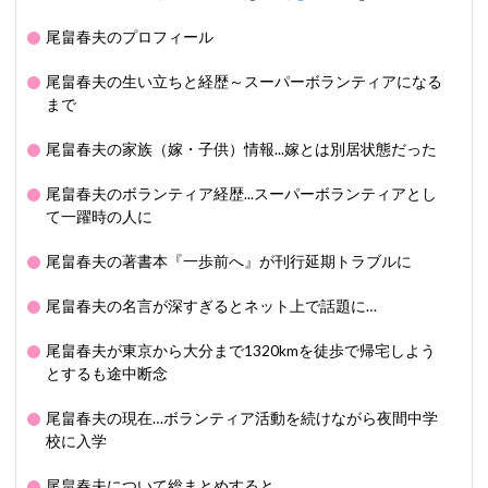
尾畠春夫のプロフィール
尾畠春夫の生い立ちと経歴～スーパーボランティアになる
まで
尾畠春夫の家族（嫁・子供）情報...嫁とは別居状態だった
尾畠春夫のボランティア経歴...スーパーボランティアとし
て一躍時の人に
尾畠春夫の著書本『一歩前へ』が刊行延期トラブルに
尾畠春夫の名言が深すぎるとネット上で話題に…
尾畠春夫が東京から大分まで1320kmを徒歩で帰宅しよう
とするも途中断念
尾畠春夫の現在…ボランティア活動を続けながら夜間中学
校に入学
尾畠春夫について総まとめすると…