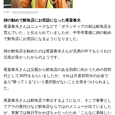
出典：
http://ord.yahoo.co.jp/
姉の勧めで鮮魚店にお世話になった尾畠春夫
尾畠春夫さんはニュースなどで「ボランティアの前は鮮魚店を
営んでいた」と伝えられていましたが、中学卒業後に姉の勧め
で鮮魚店にお世話になるようになりました。
姉が鮮魚店を勧めたのは尾畠春夫さんが兄弟の中でもとりわけ
元気が良かったからのようです。
尾畠春夫さんは父親から鮮魚店のある別府に向かうための切符
代として30円をもらいましたが、それは片道切符分のお金で
あり”帰ってくる”という選択肢がないことを突きつけられまし
た。
尾畠春夫さんは鮮魚店で奉公するようになり、そこで食事とし
てアラの煮付けなど鮮魚店ならではのメニューが出ていました
が、実家では毎日芋かかぼちゃだったため「こんなに美味しい