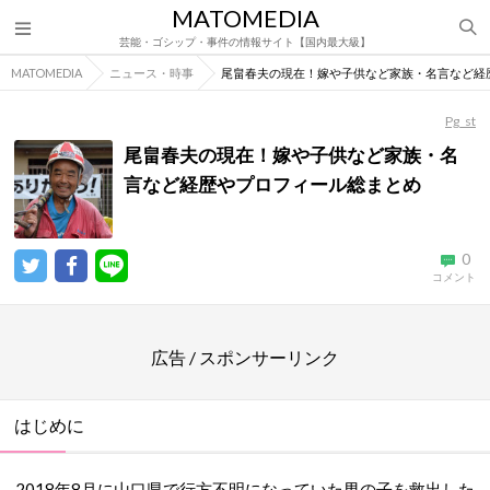
MATOMEDIA
芸能・ゴシップ・事件の情報サイト【国内最大級】
MATOMEDIA
ニュース・時事
尾畠春夫の現在！嫁や子供など家族・名言など経
Pg_st
尾畠春夫の現在！嫁や子供など家族・名
言など経歴やプロフィール総まとめ
0
コメント
広告 / スポンサーリンク
はじめに
2018年8月に山口県で行方不明になっていた男の子を救出した