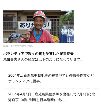
出典：
https://twitter.com/
ボランティアで数々の賞を受賞した尾畠春夫
尾畠春夫さんの経歴は以下のようになっています。
2004年… 新潟県中越地震の被災地で瓦礫撤去作業など
ボランティアに従事。
2006年4月1日… 鹿児島県佐多岬を出発して7月1日に北
海道宗谷岬に到着し日本縦断に成功。