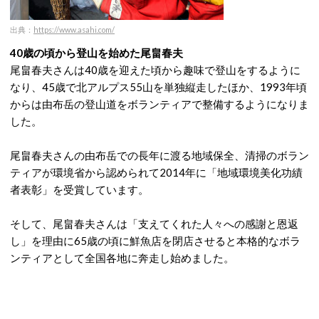
出典：
https://www.asahi.com/
40歳の頃から登山を始めた尾畠春夫
尾畠春夫さんは40歳を迎えた頃から趣味で登山をするように
なり、45歳で北アルプス55山を単独縦走したほか、1993年頃
からは由布岳の登山道をボランティアで整備するようになりま
した。
尾畠春夫さんの由布岳での長年に渡る地域保全、清掃のボラン
ティアが環境省から認められて2014年に「地域環境美化功績
者表彰」を受賞しています。
そして、尾畠春夫さんは「支えてくれた人々への感謝と恩返
し」を理由に65歳の頃に鮮魚店を閉店させると本格的なボラ
ンティアとして全国各地に奔走し始めました。