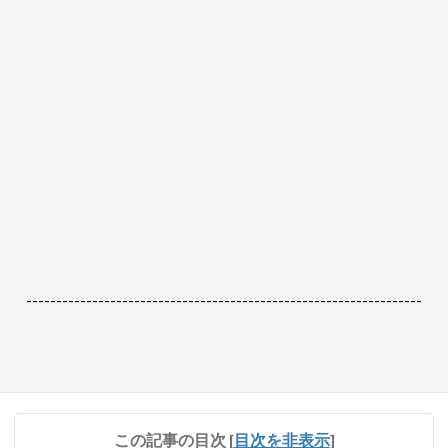
------------------------------------------------------------------
この記事の目次
[
目次を非表示
]