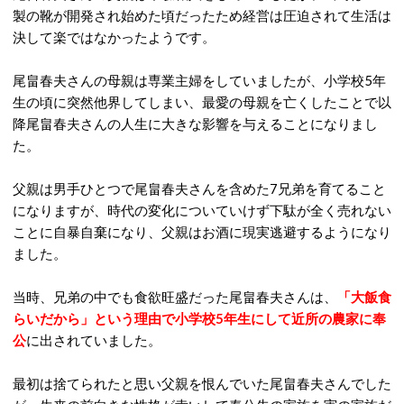
製の靴が開発され始めた頃だったため経営は圧迫されて生活は
決して楽ではなかったようです。
尾畠春夫さんの母親は専業主婦をしていましたが、小学校5年
生の頃に突然他界してしまい、最愛の母親を亡くしたことで以
降尾畠春夫さんの人生に大きな影響を与えることになりまし
た。
父親は男手ひとつで尾畠春夫さんを含めた7兄弟を育てること
になりますが、時代の変化についていけず下駄が全く売れない
ことに自暴自棄になり、父親はお酒に現実逃避するようになり
ました。
当時、兄弟の中でも食欲旺盛だった尾畠春夫さんは、
「大飯食
らいだから」という理由で小学校5年生にして近所の農家に奉
公
に出されていました。
最初は捨てられたと思い父親を恨んでいた尾畠春夫さんでした