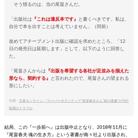
そう憤るのは、当の尾畠さんだ。
「出版社は
『これは違反本です』
と書くべきです。私は、
自分で本を出すことは考えていません」（同前）
改めてアチーブメント出版に確認を求めたところ、「12
日の発売日は延期します」として、以下のように回答し
た。
「尾畠さんからは
『出版を希望する各社が足並みを揃えた
形なら、契約する』
と言われたので、尾畠さんの望まれる
形にしたい」
引用：
文春オンライン – “スーパーボランティア”尾畠春夫さん“初の著書”が刊行
延期のトラブル
結局、この『一歩前へ』は出版中止となり、2018年11月に
『尾畠春夫 魂の生き方』という著書が南々社より出版され、