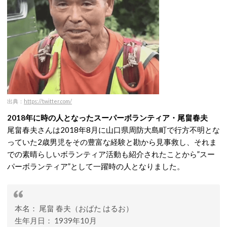
出典：
https://twitter.com/
2018年に時の人となったスーパーボランティア・尾畠春夫
尾畠春夫さんは2018年8月に山口県周防大島町で行方不明とな
っていた2歳男児をその豊富な経験と勘から見事救し、それま
での素晴らしいボランティア活動も紹介されたことから”スー
パーボランティア”として一躍時の人となりました。
本名： 尾畠 春夫（おばた はるお）
生年月日： 1939年10月