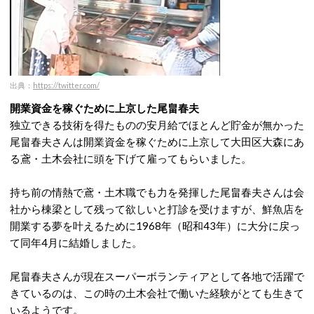
出典：
https://twitter.com/
開業資金を稼ぐために上京した尾畠春夫
独立できる技術を得たものの安月給でほとんど貯金が無かった
尾畠春夫さんは開業資金を稼ぐために上京して大田区大森にあ
る鳶・土木会社に頭を下げて雇ってもらいました。
持ち前の情熱で鳶・土木職でも力を発揮した尾畠春夫さんは会
社から棟梁として残って欲しいと打診を受けますが、鮮魚店を
開業する夢を叶えるために1968年（昭和43年）に大分に戻っ
て同年4月に結婚しました。
尾畠春夫さんが現在スーパーボランティアとして各地で活躍で
きているのは、この時の土木会社で働いた経験がとても生きて
いるようです。