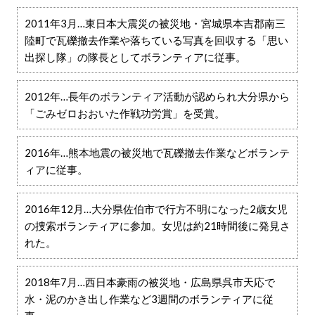
2011年3月…東日本大震災の被災地・宮城県本吉郡南三
陸町で瓦礫撤去作業や落ちている写真を回収する「思い
出探し隊」の隊長としてボランティアに従事。
2012年…長年のボランティア活動が認められ大分県から
「ごみゼロおおいた作戦功労賞」を受賞。
2016年…熊本地震の被災地で瓦礫撤去作業などボランテ
ィアに従事。
2016年12月…大分県佐伯市で行方不明になった2歳女児
の捜索ボランティアに参加。女児は約21時間後に発見さ
れた。
2018年7月…西日本豪雨の被災地・広島県呉市天応で
水・泥のかき出し作業など3週間のボランティアに従