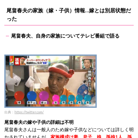
尾畠春夫の家族（嫁・子供）情報…嫁とは別居状態だ
った
尾畠春夫、自身の家族についてテレビ番組で語る
出典：
https://twitter.com/
尾畠春夫の嫁や子供の詳細は不明
尾畠春夫さんは一般人のため嫁や子供などについては詳しく明
かされていませんが、
家族構成は妻、息子、娘、孫娘1人、孫