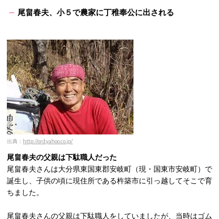
尾畠春夫、小５で農家に丁稚奉公に出される
出典：
http://ord.yahoo.co.jp/
尾畠春夫の父親は下駄職人だった
尾畠春夫さんは大分県東国東郡安岐町（現・国東市安岐町）で
誕生し、子供の頃に現住所である杵築市に引っ越してそこで育
ちました。
尾畠春夫さんの父親は下駄職人をしていましたが、当時はゴム