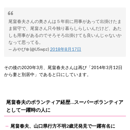
尾畠春夫さんの奥さんは５年前に用事があって出掛けたま
ま留守で、尾畠さん只今独り暮らしらしいんだけど、あた
しも用事があるのでそろそろ出掛けても良いんじゃないか
なって思ってる。
— みやび❄️ (@USwpz)
2018年8月17日
その後の2020年3月、尾畠春夫さんは再び「2014年3月12日
から妻と別居中」であると口にしています。
尾畠春夫のボランティア経歴…スーパーボランティア
として一躍時の人に
尾畠春夫、山口県行方不明2歳児発見で一躍有名に