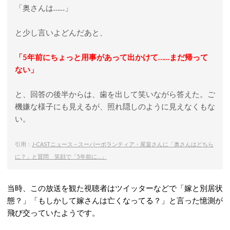
「奥さんは……」
と少し言いよどんだあと、
「5年前にちょっと用事があって出かけて……まだ帰って
ない」
と、回答の後半からは、歯を出して笑いながら答えた。ご
機嫌な様子にも見えるが、照れ隠しのように見えなくもな
い。
引用：
J-CASTニュース – スーパーボランティア・尾畠さんに「奥さんはどちら
に？」と質問 笑顔で「5年前に…」
当時、この放送を観た視聴者はツイッターなどで「嫁と別居状
態？」「もしかして嫁さんは亡くなってる？」と言った憶測が
飛び交っていたようです。