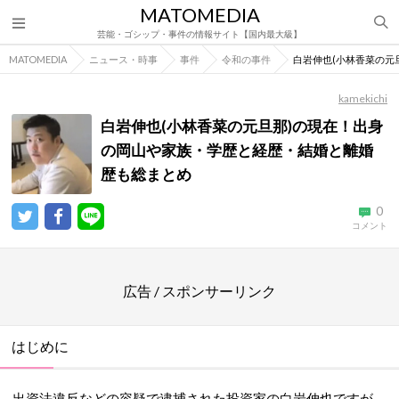
MATOMEDIA
芸能・ゴシップ・事件の情報サイト【国内最大級】
MATOMEDIA
ニュース・時事
事件
令和の事件
白岩伸也(小林香菜の元
kamekichi
白岩伸也(小林香菜の元旦那)の現在！出身
の岡山や家族・学歴と経歴・結婚と離婚
歴も総まとめ
0
コメント
広告 / スポンサーリンク
はじめに
出資法違反などの容疑で逮捕された投資家の白岩伸也ですが、