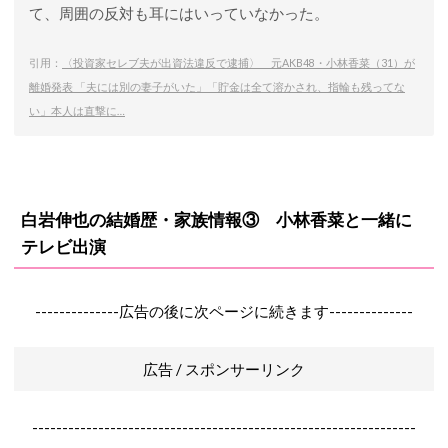
て、周囲の反対も耳にはいっていなかった。
引用：
〈投資家セレブ夫が出資法違反で逮捕〉 元AKB48・小林香菜（31）が
離婚発表 「夫には別の妻子がいた」「貯金は全て溶かされ、指輪も残ってな
い」本人は直撃に…
白岩伸也の結婚歴・家族情報③ 小林香菜と一緒に
テレビ出演
--------------広告の後に次ページに続きます--------------
広告 / スポンサーリンク
----------------------------------------------------------------