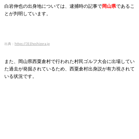
白岩伸也の出身地については、逮捕時の記事で
岡山県
であるこ
とが判明しています。
出典：
https://311hoshizora.jp
また、岡山県西粟倉村で行われた村民ゴルフ大会に出場してい
た過去が発掘されているため、西粟倉村出身説が有力視されて
いる状況です。