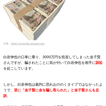
出典：
https://m.media-amazon.com
白岩伸也の口車に乗り、3000万円を投資してしまった金子賢
さんですが、騙されたことに気が付いて白岩伸也を相手に
訴訟
を起こしています。
しかし、白岩伸也は裁判に恐れおののくタイプではなかったよ
うで、
逆に「金子賢に金を騙し取られた」と金子賢さんを反
訴
。