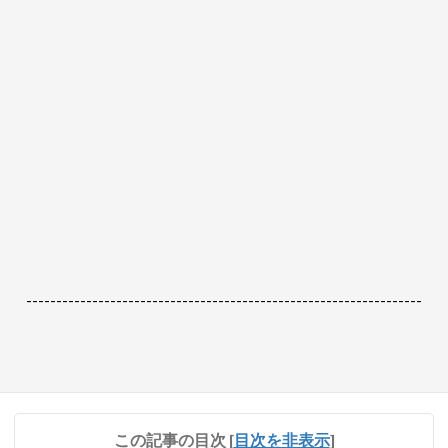
------------------------------------------------------------------
この記事の目次
[
目次を非表示
]