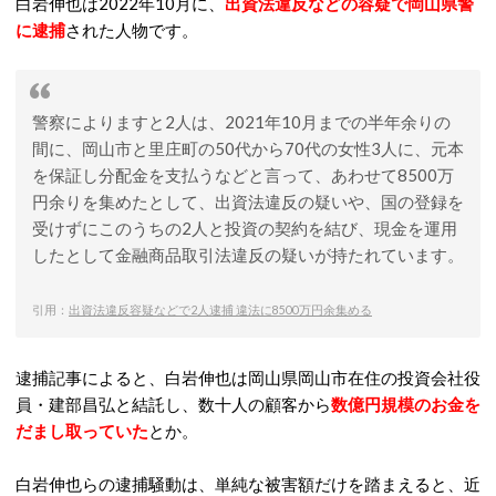
白岩伸也は2022年10月に、
出資法違反などの容疑で岡山県警
に逮捕
された人物です。
警察によりますと2人は、2021年10月までの半年余りの
間に、岡山市と里庄町の50代から70代の女性3人に、元本
を保証し分配金を支払うなどと言って、あわせて8500万
円余りを集めたとして、出資法違反の疑いや、国の登録を
受けずにこのうちの2人と投資の契約を結び、現金を運用
したとして金融商品取引法違反の疑いが持たれています。
引用：
出資法違反容疑などで2人逮捕 違法に8500万円余集める
逮捕記事によると、白岩伸也は岡山県岡山市在住の投資会社役
員・建部昌弘と結託し、数十人の顧客から
数億円規模のお金を
だまし取っていた
とか。
白岩伸也らの逮捕騒動は、単純な被害額だけを踏まえると、近