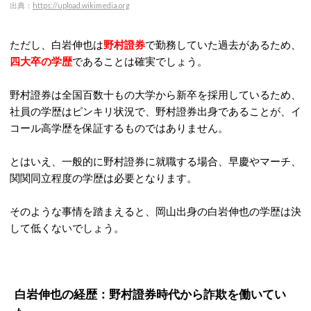
出典：
https://upload.wikimedia.org
ただし、白岩伸也は
野村證券
で勤務していた過去があるため、
四大卒の学歴
であることは確実でしょう。
野村證券は全国百数十もの大学から新卒を採用しているため、
社員の学歴はピンキリ状況で、野村證券出身であることが、イ
コール高学歴を保証するものではありません。
とはいえ、一般的に野村證券に就職する場合、早慶やマーチ、
関関同立程度の学歴は必要となります。
そのような事情を踏まえると、岡山出身の白岩伸也の学歴は決
して低くないでしょう。
白岩伸也の経歴：野村證券時代から詐欺を働いてい