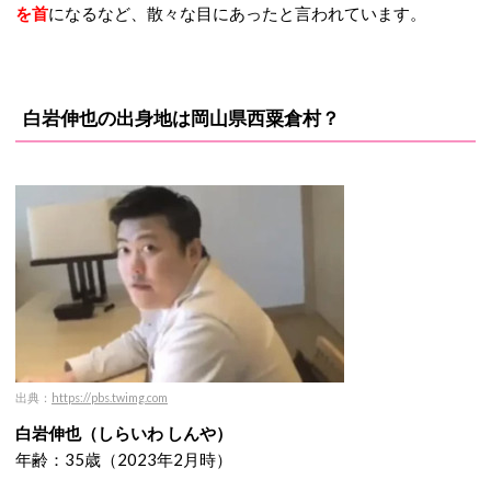
を首
になるなど、散々な目にあったと言われています。
白岩伸也の出身地は岡山県西粟倉村？
出典：
https://pbs.twimg.com
白岩伸也（しらいわ しんや）
年齢：35歳（2023年2月時）