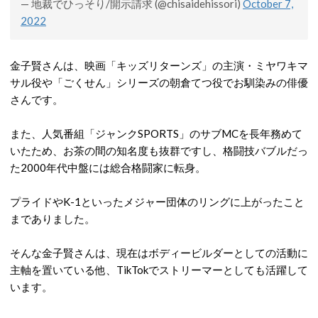
— 地裁でひっそり/開示請求 (@chisaidehissori)
October 7,
2022
金子賢さんは、映画「キッズリターンズ」の主演・ミヤワキマ
サル役や「ごくせん」シリーズの朝倉てつ役でお馴染みの俳優
さんです。
また、人気番組「ジャンクSPORTS」のサブMCを長年務めて
いたため、お茶の間の知名度も抜群ですし、格闘技バブルだっ
た2000年代中盤には総合格闘家に転身。
プライドやK-1といったメジャー団体のリングに上がったこと
までありました。
そんな金子賢さんは、現在はボディービルダーとしての活動に
主軸を置いている他、TikTokでストリーマーとしても活躍して
います。