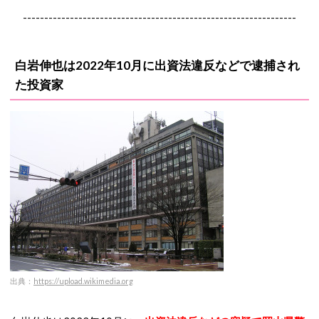
----------------------------------------------------------------
白岩伸也は2022年10月に出資法違反などで逮捕され
た投資家
出典：
https://upload.wikimedia.org