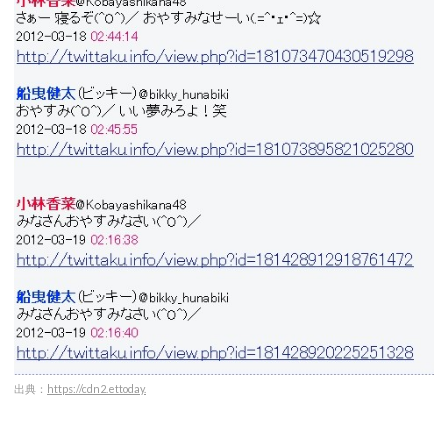
出典：
https://cdn2.ettoday.