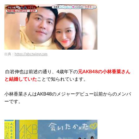
出典：
https://pbs.twimg.com
白岩伸也は前述の通り、4歳年下の
元AKB48の小林香菜さん
と結婚していた
ことで知られています。
小林香菜さんはAKB48のメジャーデビュー以前からのメンバ
ーです。