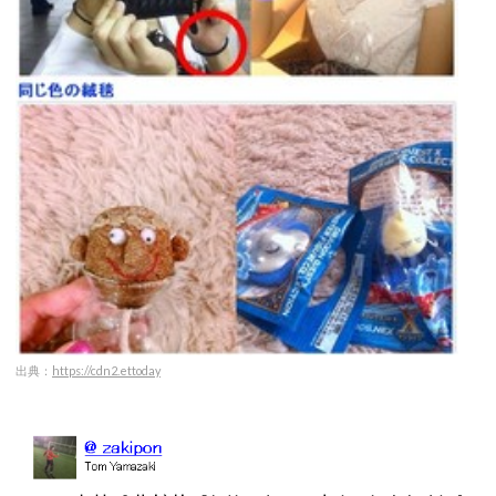
出典：
https://cdn2.ettoday