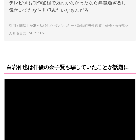
テレビ側も制作過程で気付かなかったなら無能過ぎるし
気付いてたなら共犯みたいなもんだろ
引用：
闇深】AKBと結婚したポンジスキーム詐欺師男性逮捕！俳優・金子賢さ
んも被害に [748916136]
白岩伸也は俳優の金子賢も騙していたことが話題に