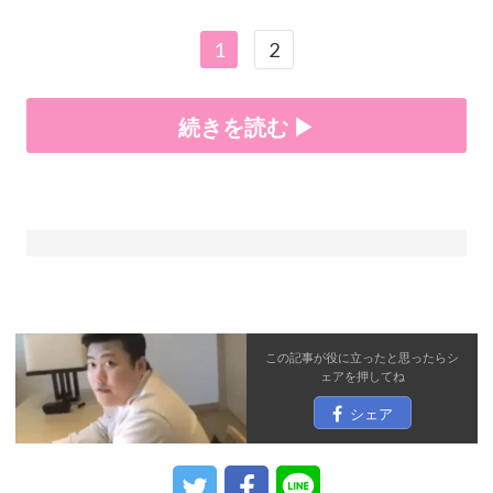
1
2
続きを読む ▶
この記事が役に立ったと思ったら
シ
ェア
を押してね
シェア