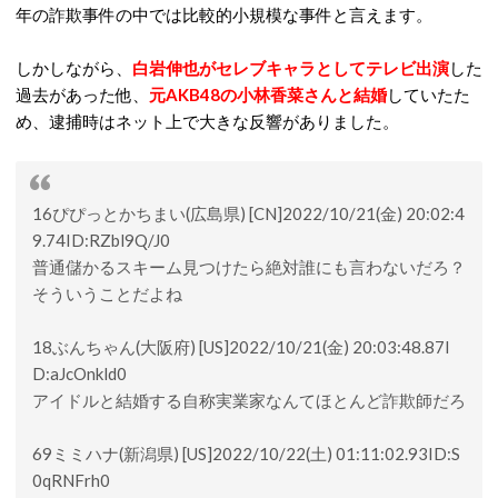
年の詐欺事件の中では比較的小規模な事件と言えます。
しかしながら、
白岩伸也がセレブキャラとしてテレビ出演
した
過去があった他、
元AKB48の小林香菜さんと結婚
していたた
め、逮捕時はネット上で大きな反響がありました。
16ぴぴっとかちまい(広島県) [CN]2022/10/21(金) 20:02:4
9.74ID:RZbl9Q/J0
普通儲かるスキーム見つけたら絶対誰にも言わないだろ？
そういうことだよね
18ぶんちゃん(大阪府) [US]2022/10/21(金) 20:03:48.87I
D:aJcOnkld0
アイドルと結婚する自称実業家なんてほとんど詐欺師だろ
69ミミハナ(新潟県) [US]2022/10/22(土) 01:11:02.93ID:S
0qRNFrh0