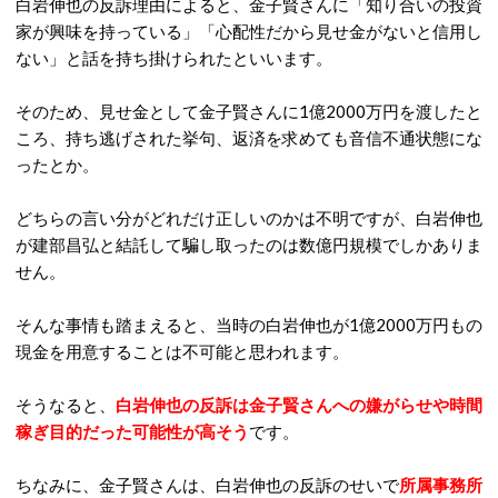
白岩伸也の反訴理由によると、金子賢さんに「知り合いの投資
家が興味を持っている」「心配性だから見せ金がないと信用し
ない」と話を持ち掛けられたといいます。
そのため、見せ金として金子賢さんに1億2000万円を渡したと
ころ、持ち逃げされた挙句、返済を求めても音信不通状態にな
ったとか。
どちらの言い分がどれだけ正しいのかは不明ですが、白岩伸也
が建部昌弘と結託して騙し取ったのは数億円規模でしかありま
せん。
そんな事情も踏まえると、当時の白岩伸也が1億2000万円もの
現金を用意することは不可能と思われます。
そうなると、
白岩伸也の反訴は金子賢さんへの嫌がらせや時間
稼ぎ目的だった可能性が高そう
です。
ちなみに、金子賢さんは、白岩伸也の反訴のせいで
所属事務所