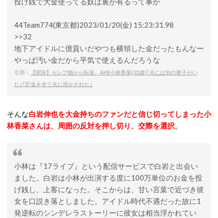
投げ銭で大金使ってる奴は裏が有るって事か
44Team774(東京都)2023/01/20(金) 15:23:31.98
>>32
地下アイドルに億貢いだやつも横領した金だったもんなー
やっぱ汚い金だから平気で使えるんだろうな
引用：
【闇深】セレブ婚から転落、AKB小林香菜(31歳)｢夫には別の妻子がい
た｣｢貯金を全て夫に溶かされた｣
そんな
白岩伸也を大金持ちのファンだと信じ切ってしまった小
林香菜さんは、周囲の反対を押し切り、交際を選択
。
小林は『17ライブ』という配信サービスで白岩と出会い
ました。白岩は小林が出演する度に100万単位のお金を投
げ銭し、上客になった。そこからは、甘い言葉で近づき彼
女を口説き落としました。アイドル時代不遇だった故に1
発逆転のシンデレラストーリーに彼女は相当浮かれてい