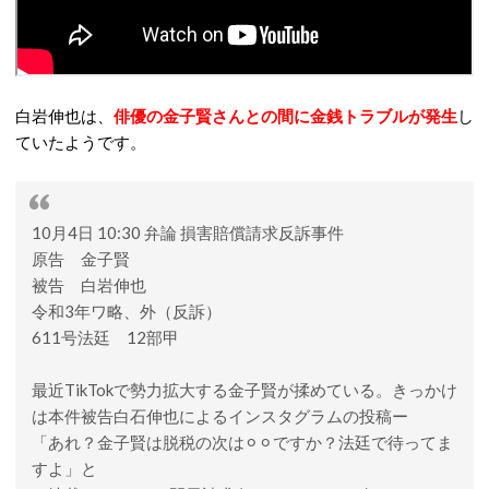
白岩伸也は、
俳優の金子賢さんとの間に金銭トラブルが発生
し
ていたようです。
10月4日 10:30 弁論 損害賠償請求反訴事件
原告 金子賢
被告 白岩伸也
令和3年ワ略、外（反訴）
611号法廷 12部甲
最近TikTokで勢力拡大する金子賢が揉めている。きっかけ
は本件被告白石伸也によるインスタグラムの投稿ー
「あれ？金子賢は脱税の次は⚪︎⚪︎ですか？法廷で待ってま
すよ」と