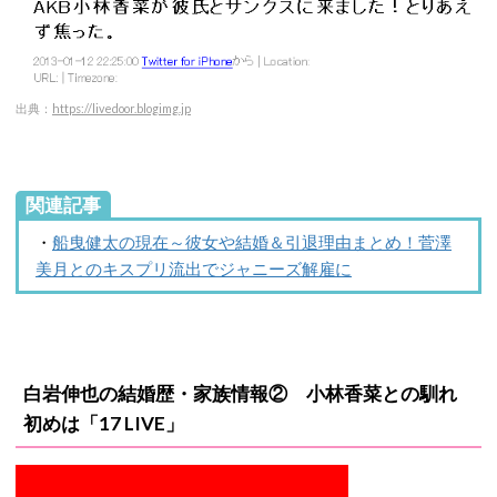
出典：
https://livedoor.blogimg.jp
関連記事
・
船曳健太の現在～彼女や結婚＆引退理由まとめ！菅澤
美月とのキスプリ流出でジャニーズ解雇に
白岩伸也の結婚歴・家族情報② 小林香菜との馴れ
初めは「17 LIVE」