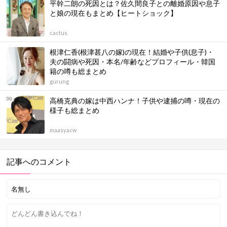
平幹二朗の死因とは？佐久間良子との離婚原因や息子
と娘の現在もまとめ【ヒートショック】
cactus
根津仁香(根津甚八の嫁)の現在！結婚や子供(息子)・
夫の闘病や死因・本名/年齢などプロフィール・韓国
籍の噂も総まとめ
gurung
高橋克典の嫁は中西ハンナ！子供や逮捕の噂・現在の
様子も総まとめ
maasyacw
記事へのコメント