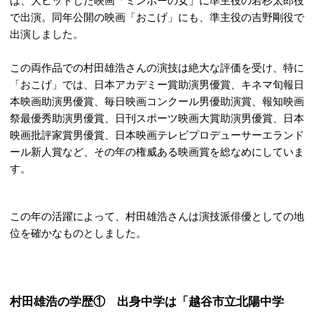
は、大ヒットした映画「ミンボーの女」に準主役の若杉太郎役
で出演。同年公開の映画「おこげ」にも、準主役の吉野剛役で
出演しました。
この両作品での村田雄浩さんの演技は絶大な評価を受け、特に
「おこげ」では、日本アカデミー賞助演男優賞、キネマ旬報日
本映画助演男優賞、毎日映画コンクール男優助演賞、報知映画
祭最優秀助演男優賞、日刊スポーツ映画大賞助演男優賞、日本
映画批評家賞男優賞、日本映画テレビプロデューサーエランド
ール新人賞など、その年の権威ある映画賞を総なめにしていま
す。
この年の活躍によって、村田雄浩さんは演技派俳優としての地
位を確かなものとしました。
村田雄浩の学歴① 出身中学は「越谷市立北陽中学