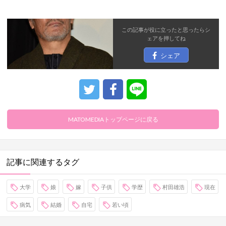
この記事が役に立ったと思ったら
シ
ェア
を押してね
シェア
MATOMEDIAトップページに戻る
記事に関連するタグ
大学
娘
嫁
子供
学歴
村田雄浩
現在
病気
結婚
自宅
若い頃