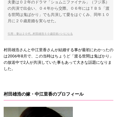
夫妻は０２年のドラマ「ショムニファイナル」（フジ系）
の共演で出会い、０４年から交際。０６年にはＴＢＳ「渡
る世間は鬼ばかり」でも共演して愛をはぐくみ、同年１０
月に２０歳差婚を実らせた。
引用：妻は２０代…村田雄浩５０歳目前パパになる
村田雄浩さんと中江里香さんが結婚する事が最初にわかったの
は2006年8月で、この当時はちょうど「渡る世間は鬼ばかり」
の放送中で2人が共演していた事もあって大きな話題になりま
した。
村田雄浩の嫁・中江里香のプロフィール