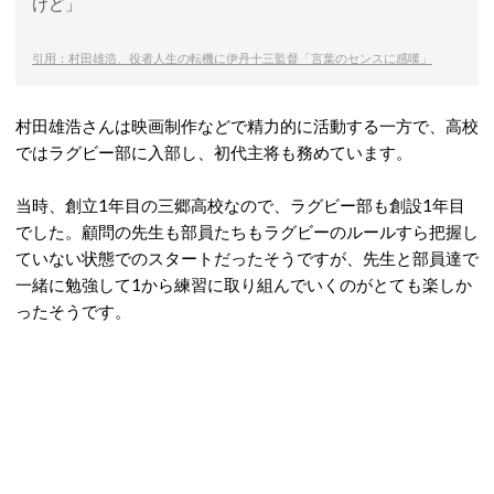
けど」
引用：村田雄浩、役者人生の転機に伊丹十三監督「言葉のセンスに感嘆」
村田雄浩さんは映画制作などで精力的に活動する一方で、高校
ではラグビー部に入部し、初代主将も務めています。
当時、創立1年目の三郷高校なので、ラグビー部も創設1年目
でした。顧問の先生も部員たちもラグビーのルールすら把握し
ていない状態でのスタートだったそうですが、先生と部員達で
一緒に勉強して1から練習に取り組んでいくのがとても楽しか
ったそうです。