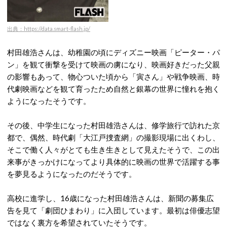
出典：https://data.smart-flash.jp/
村田雄浩さんは、幼稚園の頃にディズニー映画「ピーター・パ
ン」を観て衝撃を受けて映画の虜になり、映画好きだった父親
の影響もあって、物心ついた頃から「寅さん」や戦争映画、時
代劇映画などを観て育ったため自然と銀幕の世界に憧れを抱く
ようになったそうです。
その後、中学生になった村田雄浩さんは、修学旅行で訪れた京
都で、偶然、時代劇「大江戸捜査網」の撮影現場に出くわし、
そこで働く人々がとても生き生きとして見えたそうで、この出
来事がきっかけになってより具体的に映画の世界で活躍する事
を夢見るようになったのだそうです。
高校に進学し、16歳になった村田雄浩さんは、新聞の募集広
告を見て「劇団ひまわり」に入団しています。最初は俳優志望
ではなく裏方を希望されていたそうです。