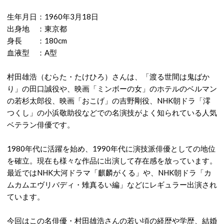
生年月日：1960年3月18日
出身地 ：東京都
身長 ：180cm
血液型 ：A型
村田雄浩（むらた・たけひろ）さんは、「渡る世間は鬼ばか
り」の田口誠役や、映画「ミンボーの女」のホテルのベルマン
の若杉太郎役、映画「おこげ」の吉野剛役、NHK朝ドラ「澪
つくし」の小浜敬助役などでの名演技がよく知られている人気
ベテラン俳優です。
1980年代に活躍を始め、1990年代に演技派俳優としての地位
を確立。現在も様々な作品に出演して存在感を放っています。
最近ではNHK大河ドラマ「麒麟がくる」や、NHK朝ドラ「カ
ムカムエヴリバディ・雉真るい編」などにレギュラー出演され
ています。
今回はこの名俳優・村田雄浩さんの若い頃の経歴や学歴、結婚