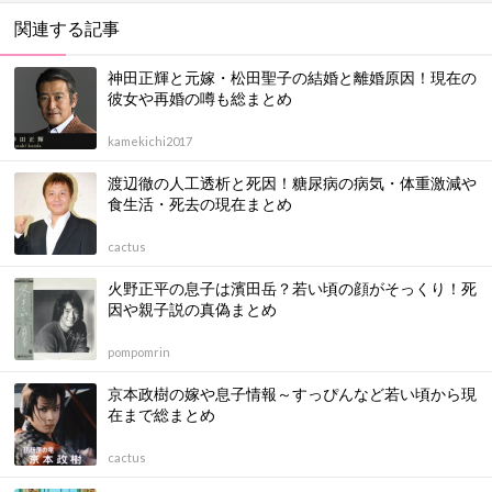
関連する記事
神田正輝と元嫁・松田聖子の結婚と離婚原因！現在の
彼女や再婚の噂も総まとめ
kamekichi2017
渡辺徹の人工透析と死因！糖尿病の病気・体重激減や
食生活・死去の現在まとめ
cactus
火野正平の息子は濱田岳？若い頃の顔がそっくり！死
因や親子説の真偽まとめ
pompomrin
京本政樹の嫁や息子情報～すっぴんなど若い頃から現
在まで総まとめ
cactus