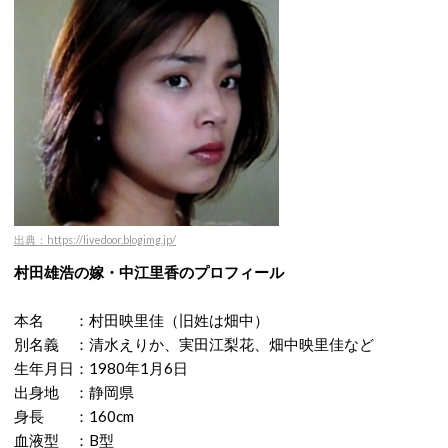
出典：https://livedoor.blogimg.jp/
村田雄浩の嫁・中江里香のプロフィール
本名 ：村田映里佳（旧姓は畑中）
別名義 ：清水えりか、実田江梨花、畑中映里佳など
生年月日：1980年1月6日
出身地 ：静岡県
身長 ：160cm
血液型 ：B型