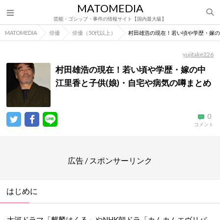
MATOMEDIA
芸能・ゴシップ・事件の情報サイト【国内最大級】
MATOMEDIA
俳優
俳優（50代以上）
村田雄浩の現在！若い頃や学歴・嫁の
yujitake226
村田雄浩の現在！若い頃や学歴・嫁の中
江里香と子供(娘)・自宅や病気の噂まとめ
0
コメント
広告 / スポンサーリンク
はじめに
大河ドラマ「麒麟はくる」やNHK朝ドラ「カムカムエヴリバ