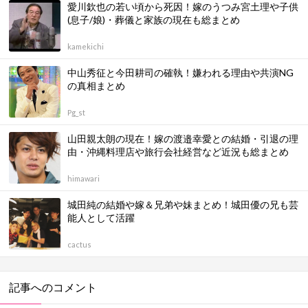
愛川欽也の若い頃から死因！嫁のうつみ宮土理や子供
(息子/娘)・葬儀と家族の現在も総まとめ
kamekichi
中山秀征と今田耕司の確執！嫌われる理由や共演NG
の真相まとめ
Pg_st
山田親太朗の現在！嫁の渡邉幸愛との結婚・引退の理
由・沖縄料理店や旅行会社経営など近況も総まとめ
himawari
城田純の結婚や嫁＆兄弟や妹まとめ！城田優の兄も芸
能人として活躍
cactus
記事へのコメント