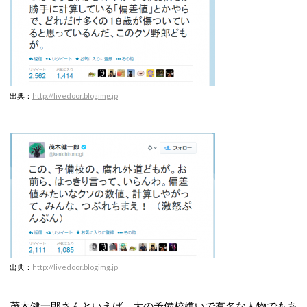
出典：
h
ttp://livedoor.blogimg.jp
出典：
http
://livedoor.blogimg.jp
茂木健一郎さんといえば、大の予備校嫌いで有名な人物でもあ