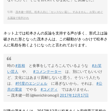
引用：
茂木健一郎氏、松本人志に「センスない返し、すみません」 お笑いめぐ
る議論で批判され
ネット上では松本さんの反論を支持する声が多く、形式上は論
破された形となった茂木さんは、この騒動がきっかけで松本さ
んに私怨を抱くようになったと言われております。
時の
#首相
と食事をしてよろこんでいるような
#お笑
い芸人
や、
#コメンテーター
は、別にいてもいいけ
ど、文化にはあまり貢献しないと思う。そういう人たち
は、
#忖度のエンジェル
に過ぎないから。それは、
#公
共の電波
でやる
#コメディ
ではありません。
— 茂木健一郎 (@kenichiromogi)
2017年12月17日
以降の茂木さんは、2017年12月に松本さんと安倍晋三首相の