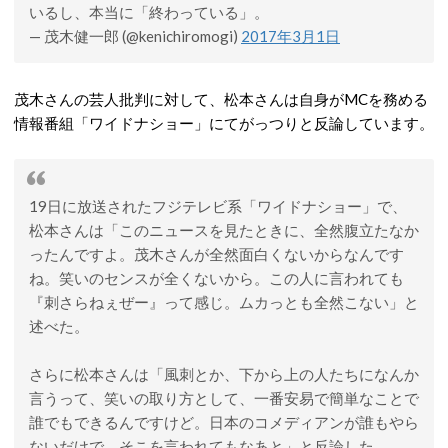
いるし、本当に「終わっている」。
— 茂木健一郎 (@kenichiromogi)
2017年3月1日
茂木さんの芸人批判に対して、松本さんは自身がMCを務める
情報番組「ワイドナショー」にてがっつりと反論しています。
19日に放送されたフジテレビ系「ワイドナショー」で、
松本さんは「このニュースを見たときに、全然腹立たなか
ったんですよ。茂木さんが全然面白くないからなんです
ね。笑いのセンスが全くないから。この人に言われても
『刺さらねぇぜー』って感じ。ムカっとも全然こない」と
述べた。
さらに松本さんは「風刺とか、下から上の人たちになんか
言うって、笑いの取り方として、一番安易で簡単なことで
誰でもできるんですけど。日本のコメディアンが誰もやら
ないだけで。そこを言われてもなあと」と反論した。