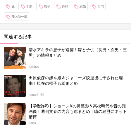
嫁
学歴
息子
経歴
結婚
自宅
茂木健一郎
関連する記事
清水アキラの息子が逮捕！嫁と子供（長男・次男・三
男）の情報まとめ
cactus
田原俊彦の嫁や娘＆ジャニーズ脱退後に干された理
由！現在の様子も総まとめ
kamekichi
【学歴詐称】ショーンKの鼻整形＆高校時代や昔の顔
画像！週刊文春の内容も総まとめ｜嘘の経歴にネット
驚愕
kana