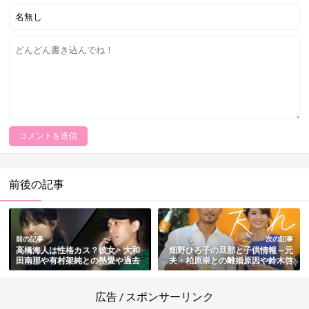
前後の記事
前の記事
次の記事
高橋海人は性格カス？彼女・大和
畑野ひろ子の旦那と子供情報～元
田南那や有村架純との熱愛や過去
夫・柏原崇との離婚原因や鈴木啓
の事件まとめ
太との再婚など総まとめ
広告 / スポンサーリンク