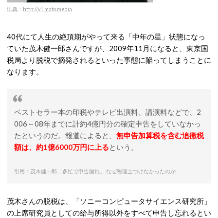
出典：
http://v1.mato.media
40代にて人生の絶頂期がやって来る「中年の星」状態になっ
ていた茂木健一郎さんですが、2009年11月になると、東京国
税局より脱税で摘発されるといった事態に陥ってしまうことに
なります。
ベストセラー本の印税やテレビ出演料、講演料などで、2
006～08年までに計約4億円分の確定申告をしていなかっ
たというのだ。報道によると、
無申告加算税を含む追徴税
額は、約1億6000万円に上る
という。
引用：
茂木健一郎「多忙で申告漏れ」 なぜ税理士つけなかったのか
茂木さんの脱税は、「ソニーコンピュータサイエンス研究所」
の上席研究員としての給与所得以外をすべて申告し忘れるとい