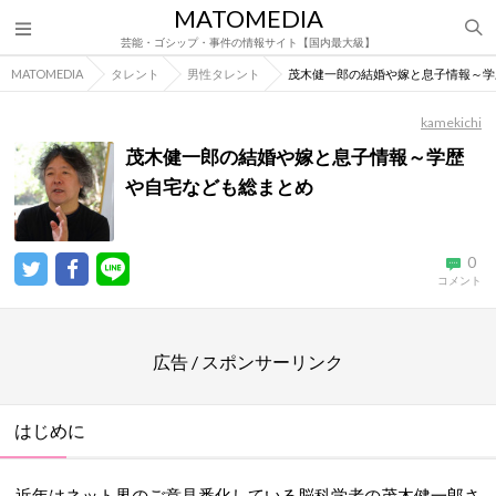
MATOMEDIA
芸能・ゴシップ・事件の情報サイト【国内最大級】
MATOMEDIA
タレント
男性タレント
茂木健一郎の結婚や嫁と息子情報～学
kamekichi
茂木健一郎の結婚や嫁と息子情報～学歴
や自宅なども総まとめ
0
コメント
広告 / スポンサーリンク
はじめに
近年はネット界のご意見番化している脳科学者の茂木健一郎さ