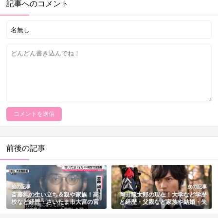
記事へのコメント
前後の記事
前の記事
次の記事
斎藤純の生い立ち＆親や家族！高
岡田龍太郎の現在！大学など学歴
校など経歴・さいたま市大宮の宮
と経歴・父親など家族や結婚・失
本果歩さん頭蓋骨事件の動機もま
踪や病気の噂・司法試験合格まと
とめ
め