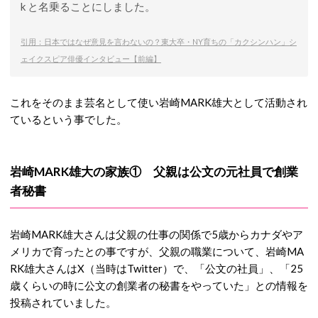
k と名乗ることにしました。
引用：日本ではなぜ意見を言わないの？東大卒・NY育ちの「カクシンハン」シ
ェイクスピア俳優インタビュー【前編】
これをそのまま芸名として使い岩崎MARK雄大として活動され
ているという事でした。
岩崎MARK雄大の家族① 父親は公文の元社員で創業
者秘書
岩崎MARK雄大さんは父親の仕事の関係で5歳からカナダやア
メリカで育ったとの事ですが、父親の職業について、岩崎MA
RK雄大さんはX（当時はTwitter）で、「公文の社員」、「25
歳くらいの時に公文の創業者の秘書をやっていた」との情報を
投稿されていました。