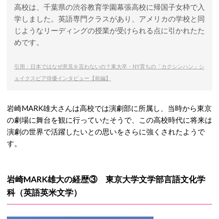
高校は、千葉県の渋谷教育学園幕張高校に帰国子女枠で入
学しました。英語専門クラスがあり、アメリカの学校と同
じようなリーディングの授業が受けられる点に引かれたた
めです。
引用：日本ではなぜ意見を言わないの？東大卒・NY育ちの「カクシンハン」シ
ェイクスピア俳優インタビュー【前編】
岩崎MARK雄大さんは高校では演劇部に所属し、当時から東京
の劇場に舞台を観に行っていたそうで、この高校時代に将来は
演劇の世界で活躍したいとの思いをさらに強くされたようで
す。
岩崎MARK雄大の経歴③ 東京大学文学部言語文化学
科（英語英米文学）