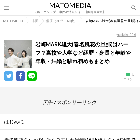
MATOMEDIA
芸能・ゴシップ・事件の情報サイト【国内最大級】
MATOMEDIA
俳優
俳優（30代・40代）
岩崎MARK雄大(春名風花の旦那
yujitake226
岩崎MARK雄大(春名風花の旦那)はハー
フ？高校や大学など経歴・身長と年齢や
年収・結婚と馴れ初めもまとめ
0
コメント
広告 / スポンサーリンク
はじめに
春名風花さんとの結婚を発表した岩崎
MARK
雄大さんが話題で