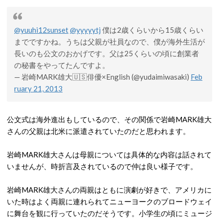
@yuuhi12sunset
@yyyyytj
僕は2歳くらいから15歳くらい
までですかね。うちは父親が社員なので、僕が海外生活が
長いのも公文のおかげです。父は25くらいの頃に創業者
の秘書をやってたんですよ。
— 岩崎MARK雄大🇺🇸俳優×English (@yudaimiwasaki)
Feb
ruary 21, 2013
公文式は海外進出もしているので、その関係で岩崎MARK雄大
さんの父親は北米に派遣されていたのだと思われます。
岩崎MARK雄大さんは母親については具体的な内容は話されて
いませんが、時折言及されているので仲は良い様子です。
岩崎MARK雄大さんの両親はともに演劇が好きで、アメリカに
いた時はよく両親に連れられてニューヨークのブロードウェイ
に舞台を観に行っていたのだそうです。小学生の頃にミュージ