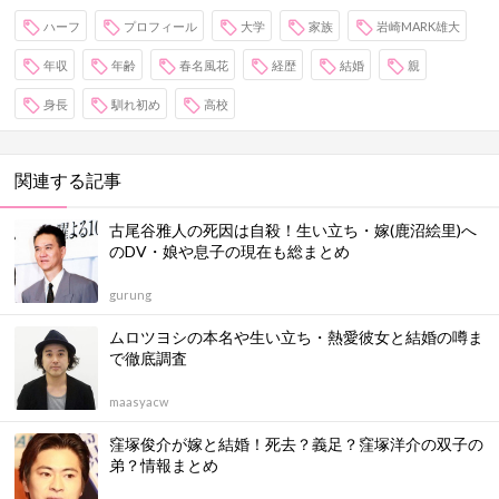
ハーフ
プロフィール
大学
家族
岩崎MARK雄大
年収
年齢
春名風花
経歴
結婚
親
身長
馴れ初め
高校
関連する記事
古尾谷雅人の死因は自殺！生い立ち・嫁(鹿沼絵里)へ
のDV・娘や息子の現在も総まとめ
gurung
ムロツヨシの本名や生い立ち・熱愛彼女と結婚の噂ま
で徹底調査
maasyacw
窪塚俊介が嫁と結婚！死去？義足？窪塚洋介の双子の
弟？情報まとめ