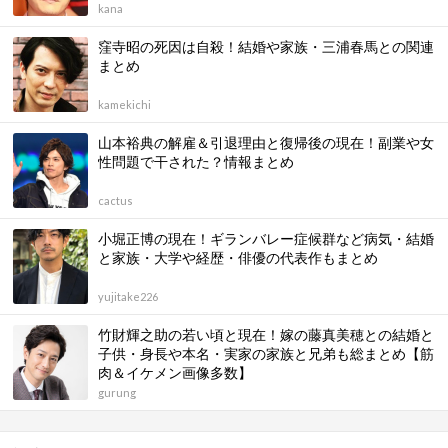
kana
窪寺昭の死因は自殺！結婚や家族・三浦春馬との関連
まとめ
kamekichi
山本裕典の解雇＆引退理由と復帰後の現在！副業や女
性問題で干された？情報まとめ
cactus
小堀正博の現在！ギランバレー症候群など病気・結婚
と家族・大学や経歴・俳優の代表作もまとめ
yujitake226
竹財輝之助の若い頃と現在！嫁の藤真美穂との結婚と
子供・身長や本名・実家の家族と兄弟も総まとめ【筋
肉＆イケメン画像多数】
gurung