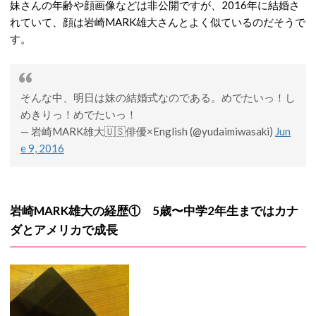
妹さんの年齢や顔画像などは非公開ですが、2016年に結婚さ
れていて、顔は岩崎MARK雄大さんとよく似ているのだそうで
す。
そんな中、明日は妹の結婚式なのである。めでたいっ！し
めきりっ！めでたいっ！
— 岩崎MARK雄大🇺🇸俳優×English (@yudaimiwasaki)
Jun
e 9, 2016
岩崎MARK雄大の経歴① 5歳〜中学2年生まではカナ
ダとアメリカで成長