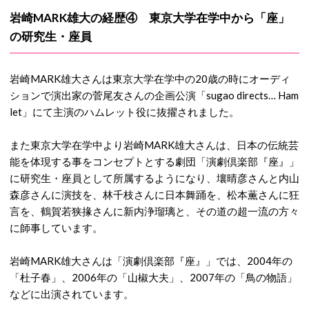
岩崎MARK雄大の経歴④ 東京大学在学中から「座」
の研究生・座員
岩崎MARK雄大さんは東京大学在学中の20歳の時にオーディ
ションで演出家の菅尾友さんの企画公演「sugao directs… Ham
let」にて主演のハムレット役に抜擢されました。
また東京大学在学中より岩崎MARK雄大さんは、日本の伝統芸
能を体現する事をコンセプトとする劇団「演劇倶楽部『座』」
に研究生・座員として所属するようになり、壤晴彦さんと内山
森彦さんに演技を、林千枝さんに日本舞踊を、松本薫さんに狂
言を、鶴賀若狭掾さんに新内浄瑠璃と、その道の超一流の方々
に師事しています。
岩崎MARK雄大さんは「演劇倶楽部『座』」では、2004年の
「杜子春」、2006年の「山椒大夫」、2007年の「鳥の物語」
などに出演されています。