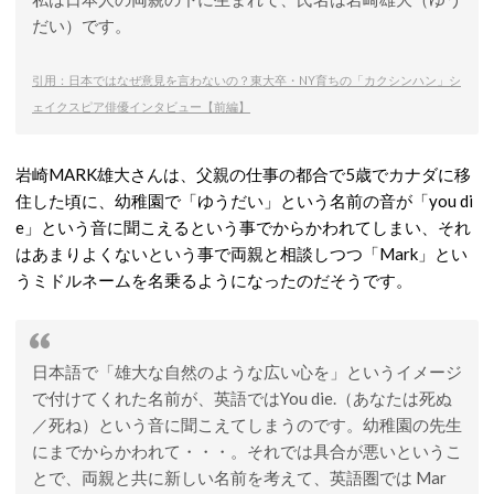
だい）です。
引用：日本ではなぜ意見を言わないの？東大卒・NY育ちの「カクシンハン」シ
ェイクスピア俳優インタビュー【前編】
岩崎MARK雄大さんは、父親の仕事の都合で5歳でカナダに移
住した頃に、幼稚園で「ゆうだい」という名前の音が「you di
e」という音に聞こえるという事でからかわれてしまい、それ
はあまりよくないという事で両親と相談しつつ「Mark」とい
うミドルネームを名乗るようになったのだそうです。
日本語で「雄大な自然のような広い心を」というイメージ
で付けてくれた名前が、英語ではYou die.（あなたは死ぬ
／死ね）という音に聞こえてしまうのです。幼稚園の先生
にまでからかわれて・・・。それでは具合が悪いというこ
とで、両親と共に新しい名前を考えて、英語圏では Mar