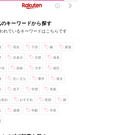
気のキーワードから探す
われているキーワードはこちらです
婚
現在
子供
嫁
家族
歴
非表示
旦那
身長
い頃
高校
大学
彼氏
婚
生い立ち
事件
彼女
宅
息子
学歴
実家
れ初め
おすすめ
死因
娘
名
逮捕
年齢
年収
親