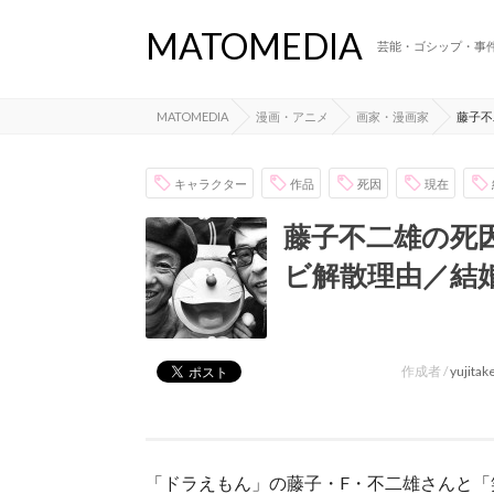
MATOMEDIA
芸能・ゴシップ・事
MATOMEDIA
漫画・アニメ
画家・漫画家
藤子不
キャラクター
作品
死因
現在
藤子不二雄の死
ビ解散理由／結
作成者 /
yujita
「ドラえもん」の藤子・F・不二雄さんと