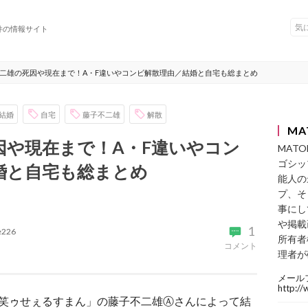
件の情報サイト
二雄の死因や現在まで！A・F違いやコンビ解散理由／結婚と自宅も総まとめ
結婚
自宅
藤子不二雄
解散
MA
因や現在まで！A・F違いやコン
MAT
ゴシッ
婚と自宅も総まとめ
能人の
プ、そ
事にし
や掲載
1
ke226
所有者
コメント
理者が
メール
http:/
「笑ゥせぇるすまん」の藤子不二雄Ⓐさんによって結