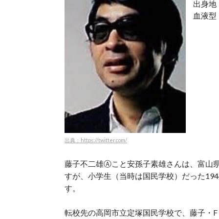
出身地
血液型
出典：https://twitter.com/
藤子不二雄Ⓐこと安孫子素雄さんは、富山
すが、小学生（当時は国民学校）だった19
す。
転校先の高岡市立定塚国民学校で、藤子・