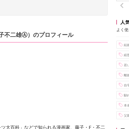
人
よく使
子不二雄Ⓐ）のプロフィール
結
経
若
離
自
馴
本
父
レツ大百科」などで知られる漫画家、藤子・F・不二