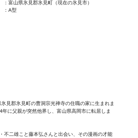
 ：富山県氷見郡氷見町（現在の氷見市）
 ：A型
県氷見郡氷見町の曹洞宗光禅寺の住職の家に生まれま
44年に父親が突然他界し、富山県高岡市に転居しま
F・不二雄こと藤本弘さんと出会い、その漫画の才能