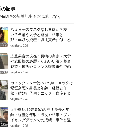
新の記事
OMEDIAの新着記事もお見逃しなく
ちょる子のマスクなし素顔が可愛
い？年齢や大学と経歴・結婚と旦
那・年収や資産・堀北真希に似てる
画像もまとめ
yujitake226
広重果音の現在！長崎の実家・大学
や武田塾の経歴・かわいい説と整形
疑惑・彼氏やロマンス詐欺事件での
逮捕もまとめ
yujitake226
カノックスター(かの)の嫁ヨメックは
稲垣奈恋？身長と年齢・経歴と年
収・結婚と子供ミニック・自宅もま
とめ
yujitake226
天野敬紀(傾奇者)の現在！身長と年
齢・経歴と年収・彼女や結婚・ブレ
イキングダウンでの成績・事件と逮
捕もまとめ
yujitake226