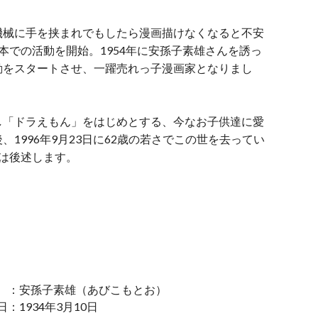
機械に手を挟まれでもしたら漫画描けなくなると不安
本での活動を開始。1954年に安孫子素雄さんを誘っ
動をスタートさせ、一躍売れっ子漫画家となりまし
し「ドラえもん」をはじめとする、今なお子供達に愛
1996年9月23日に62歳の若さでこの世を去ってい
は後述します。
：安孫子素雄（あびこもとお）
：1934年3月10日