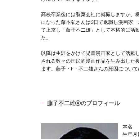
高校卒業後には製菓会社に就職しますが、
になった藤本弘さんは3日で退職し漫画家一
て上京し「藤子不二雄」として本格的に活
た。
以降は生涯をかけて児童漫画家として活躍
される数々の国民的漫画作品を生み出した後、
ます。藤子・F・不二雄さんの死因について
藤子不二雄
Ⓐ
のプロフィール
本名 
生年月日