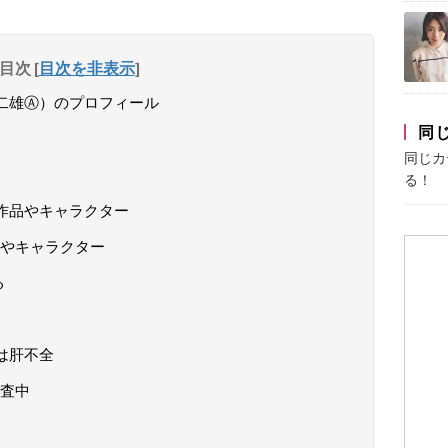
目次
[
目次を非表示
]
二雄Ⓐ）のプロフィール
同
同じカ
る！
作品やキャラクター
やキャラクター
る
は肝不全
査中