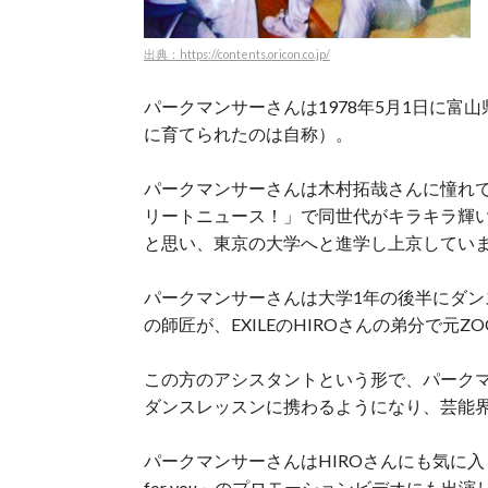
出典：https://contents.oricon.co.jp/
パークマンサーさんは1978年5月1日に富
に育てられたのは自称）。
パークマンサーさんは木村拓哉さんに憧れ
リートニュース！」で同世代がキラキラ輝
と思い、東京の大学へと進学し上京してい
パークマンサーさんは大学1年の後半にダ
の師匠が、EXILEのHIROさんの弟分で元ZO
この方のアシスタントという形で、パーク
ダンスレッスンに携わるようになり、芸能
パークマンサーさんはHIROさんにも気に入られ
for you」のプロモーションビデオにも出