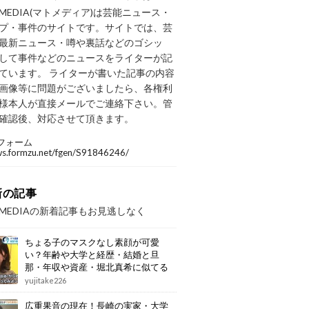
OMEDIA(マトメディア)は芸能ニュース・
プ・事件のサイトです。サイトでは、芸
最新ニュース・噂や裏話などのゴシッ
して事件などのニュースをライターが記
ています。 ライターが書いた記事の内容
画像等に問題がございましたら、各権利
様本人が直接メールでご連絡下さい。管
確認後、対応させて頂きます。
フォーム
/ws.formzu.net/fgen/S91846246/
新の記事
OMEDIAの新着記事もお見逃しなく
ちょる子のマスクなし素顔が可愛
い？年齢や大学と経歴・結婚と旦
那・年収や資産・堀北真希に似てる
画像もまとめ
yujitake226
広重果音の現在！長崎の実家・大学