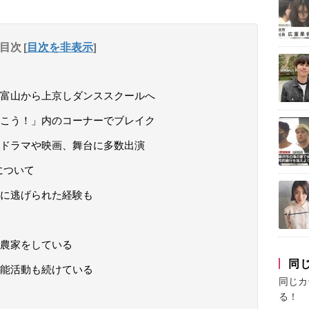
目次
[
目次を非表示
]
富山から上京しダンススクールへ
こう！」内のコーナーでブレイク
ドラマや映画、舞台に多数出演
について
に逃げられた経験も
農家をしている
同
能活動も続けている
同じカ
る！