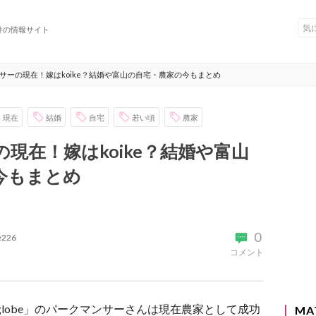
件の情報サイト
サーの現在！嫁はkoike？結婚や富山の自宅・農家の今もまとめ
現在
結婚
自宅
若い頃
農家
現在！嫁はkoike？結婚や富山
今もまとめ
0
ke226
コメント
lobe」のパークマンサーさんは現在農家として成功
MA