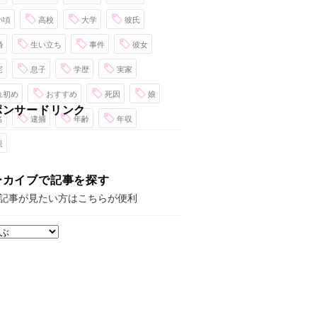
い頃
高校
大学
彼氏
婚
生い立ち
事件
彼女
宅
息子
学歴
実家
れ初め
おすすめ
死因
娘
ポンサードリンク
名
逮捕
年齢
年収
親
ーカイブで記事を探す
記事が見たい方はこちらが便利