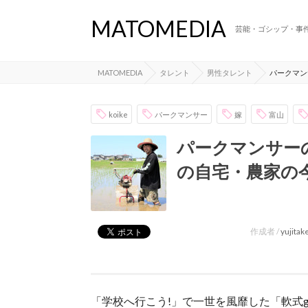
MATOMEDIA
芸能・ゴシップ・事
MATOMEDIA
タレント
男性タレント
パークマン
koike
パークマンサー
嫁
富山
パークマンサーの
の自宅・農家の
作成者 /
yujita
「学校へ行こう!」で一世を風靡した「軟式g