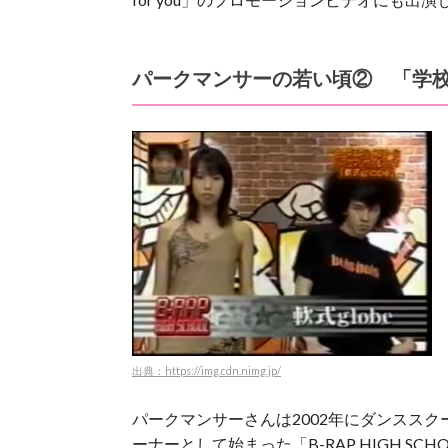
パークマンサーの若い頃② 「学
出典：https://img.cdn.nimg.jp/
パークマンサーさんは2002年にダンスス
ーナーとして始まった「B-RAP HIGH SC