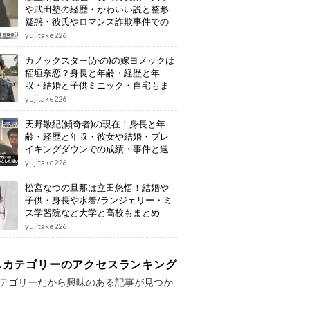
や武田塾の経歴・かわいい説と整形
疑惑・彼氏やロマンス詐欺事件での
逮捕もまとめ
yujitake226
カノックスター(かの)の嫁ヨメックは
稲垣奈恋？身長と年齢・経歴と年
収・結婚と子供ミニック・自宅もま
とめ
yujitake226
天野敬紀(傾奇者)の現在！身長と年
齢・経歴と年収・彼女や結婚・ブレ
イキングダウンでの成績・事件と逮
捕もまとめ
yujitake226
松宮なつの旦那は立田悠悟！結婚や
子供・身長や水着/ランジェリー・ミ
ス学習院など大学と高校もまとめ
yujitake226
じカテゴリーのアクセスランキング
テゴリーだから興味のある記事が見つか