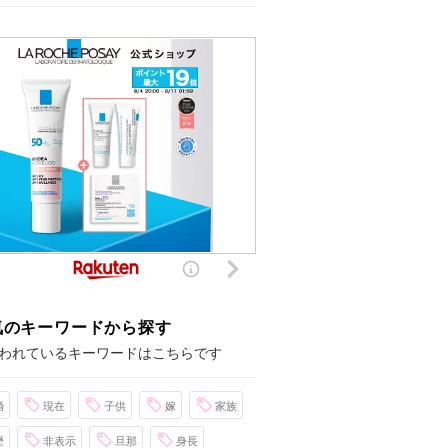
気のキーワードから探す
われているキーワードはこちらです
婚
現在
子供
嫁
家族
歴
非表示
旦那
身長