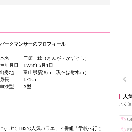
パークマンサーのプロフィール
本名 ：三箇一稔（さんが・かずとし）
生年月日：1978年5月1日
出身地 ：富山県新湊市（現在は射水市）
身長 ：171cm
血液型 ：A型
人
よく使
結
3年にかけてTBSの人気バラエティ番組「学校へ行こ
経