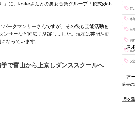
OOL」に、koikeさんとの男女音楽グループ「軟式glob
若
離
いパークマンサーさんですが、その後も芸能活動を
自
優、ダンサーなど幅広く活躍しました。現在は芸能活動
馴
題になっています。
ス
本
父
進学で富山から上京しダンススクールへ
ア
過去の