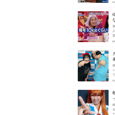
y
p
y
る