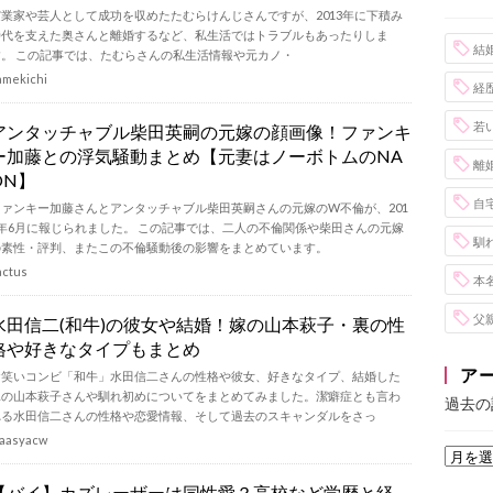
実業家や芸人として成功を収めたたむらけんじさんですが、2013年に下積み
時代を支えた奥さんと離婚するなど、私生活ではトラブルもあったりしま
結
す。 この記事では、たむらさんの私生活情報や元カノ・
amekichi
経
若
アンタッチャブル柴田英嗣の元嫁の顔画像！ファンキ
ー加藤との浮気騒動まとめ【元妻はノーボトムのNA
離
ON】
自
ファンキー加藤さんとアンタッチャブル柴田英嗣さんの元嫁のW不倫が、201
6年6月に報じられました。 この記事では、二人の不倫関係や柴田さんの元嫁
馴
の素性・評判、またこの不倫騒動後の影響をまとめています。
actus
本
父
水田信二(和牛)の彼女や結婚！嫁の山本萩子・裏の性
格や好きなタイプもまとめ
ア
お笑いコンビ「和牛」水田信二さんの性格や彼女、好きなタイプ、結婚した
嫁の山本萩子さんや馴れ初めについてをまとめてみました。潔癖症とも言わ
過去の
れる水田信二さんの性格や恋愛情報、そして過去のスキャンダルをさっ
aasyacw
【バイ】カズレーザーは同性愛？高校など学歴と経