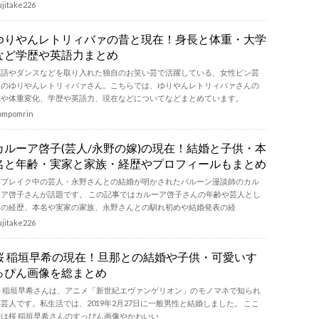
ujitake226
ゆりやんレトリィバァの昔と現在！身長と体重・大学
など学歴や英語力まとめ
英語やダンスなどを取り入れた独自のお笑い芸で活躍している、女性ピン芸
人のゆりやんレトリィバァさん。こちらでは、ゆりやんレトリィバァさんの
昔や体重変化、学歴や英語力、現在などについてなどまとめています。
ompomrin
カルーア啓子(芸人/永野の嫁)の現在！結婚と子供・本
名と年齢・実家と家族・経歴やプロフィールもまとめ
再ブレイク中の芸人・永野さんとの結婚が明かされたバルーン漫談師のカル
ーア啓子さんが話題です。 この記事ではカルーア啓子さんの年齢や芸人とし
ての経歴、本名や実家の家族、永野さんとの馴れ初めや結婚発表の経
ujitake226
桜 稲垣早希の現在！旦那との結婚や子供・可愛いす
っぴん画像を総まとめ
桜 稲垣早希さんは、アニメ「新世紀エヴァンゲリオン」のモノマネで知られ
芸人です。私生活では、2019年2月27日に一般男性と結婚しました。 ここ
では桜 稲垣早希さんのすっぴん画像やかわいい