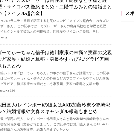
歴・サイコパス疑惑まとめ・二階堂ふみとの結婚まと
め【メイプル超合金】
ス
数々のバラエティ番組で活躍するお笑いコンビ「メイプル超合金」のカズレ
ーザーさん。 この記事では、カズレーザーさんの出身高校など学歴と経歴、
バイセクシャルで彼氏との同棲報道、同性愛やサイコパス疑惑、そし
actus
ぱーてぃーちゃん信子は徳川家康の末裔？実家の父親
など家族・結婚と旦那・身長やすっぴん/グラビア画
像もまとめ
お笑いトリオ「ぱーてぃーちゃん」のボケの信子さんが話題です。 この記事
ではぱーてぃーちゃん・信子さんの身長などのプロフィールやすっぴん画像
やグラビア、徳川家康の末裔だという家系図、実家の豪邸と父親や母
ujitake226
池田直人(レインボー)の彼女はAKB加藤玲奈や篠崎彩
奈？結婚情報や文春スキャンダル報道もまとめ
女装で話題の芸人、レインボー・池田直人さんと元AKB48の篠崎玲奈さんの
親密な関係を週刊文春が報じました。 この記事では池田直人さんとAKB48・
篠崎彩奈さんの週刊文春、結婚も考えていたとい