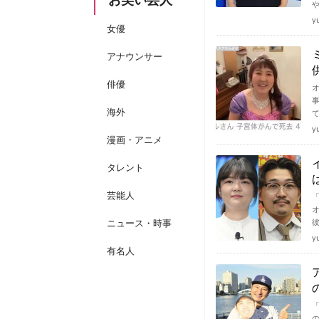
y
女優
アナウンサー
俳優
海外
y
漫画・アニメ
タレント
芸能人
ニュース・時事
y
有名人