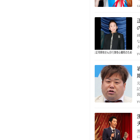
c
y
y