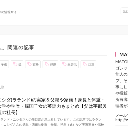
件の情報サイト
人」関連の記事
MA
MAT
子供
嫁
家族
経歴
非表示
旦那
ゴシッ
能人の
プ、そ
事にし
気順
や掲載
ニシダ(ラランド)の実家＆父親や家族！身長と体重・
所有者
大学や学歴・帰国子女の英語力もまとめ【父は宇部興
理者が
産の社長】
メール
ラランド・ニシダさんの注目度が急上昇しています。 この記事ではララン
http:/
ド・ニシダさんの父親・西田祐樹氏、母親、兄弟（妹）など実家家族や高校