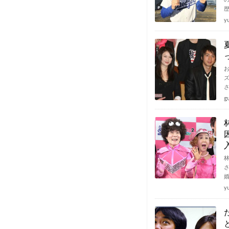
y
g
y