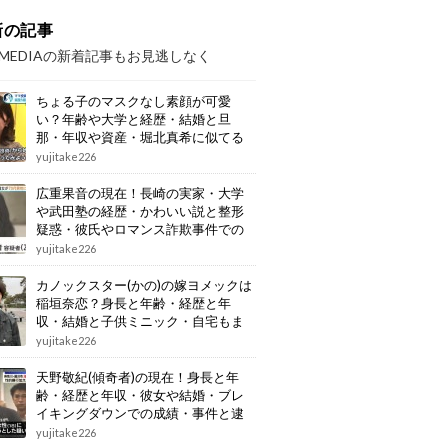
新の記事
OMEDIAの新着記事もお見逃しなく
ちょる子のマスクなし素顔が可愛
い？年齢や大学と経歴・結婚と旦
那・年収や資産・堀北真希に似てる
画像もまとめ
yujitake226
広重果音の現在！長崎の実家・大学
や武田塾の経歴・かわいい説と整形
疑惑・彼氏やロマンス詐欺事件での
逮捕もまとめ
yujitake226
カノックスター(かの)の嫁ヨメックは
稲垣奈恋？身長と年齢・経歴と年
収・結婚と子供ミニック・自宅もま
とめ
yujitake226
天野敬紀(傾奇者)の現在！身長と年
齢・経歴と年収・彼女や結婚・ブレ
イキングダウンでの成績・事件と逮
捕もまとめ
yujitake226