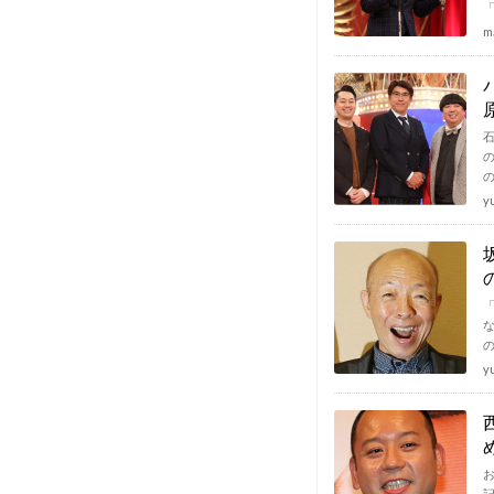
m
y
y