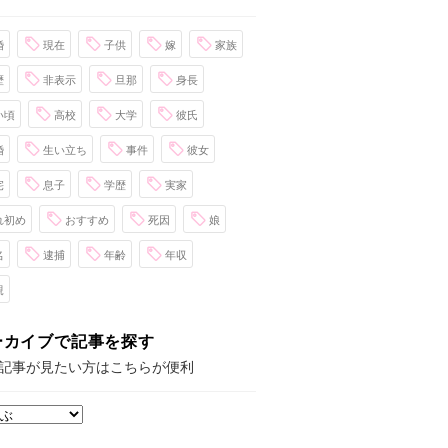
婚
現在
子供
嫁
家族
歴
非表示
旦那
身長
い頃
高校
大学
彼氏
婚
生い立ち
事件
彼女
宅
息子
学歴
実家
れ初め
おすすめ
死因
娘
名
逮捕
年齢
年収
親
ーカイブで記事を探す
記事が見たい方はこちらが便利