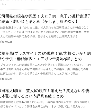
actus
正司照枝の現在や死因！夫と子供・息子と磯野貴理子
の結婚・若い頃もまとめ【かしまし娘の次女】
姉妹音曲漫才トリオ「かしまし娘」で人気だった正司照枝さんが91歳で亡く
なりました。 この記事では正司照枝さんの年齢や若い頃の画像や経歴、旦那
さんとの結婚や長男である子供、息子さんと結婚した磯野貴理子さ
ujitake226
岩橋良昌(プラスマイナス)の現在！嫁/岩橋ゆいかと結
婚や子供・離婚原因・エアガン告発X内容まとめ
元プラスマイナスの岩橋良昌さんがXで告発をして騒動になっています。 この
記事では岩崎良昌さんの嫁の岩橋ゆいかさんとの結婚や子供、離婚とその原
因は何したのか、真木よう子さんや中島裕翔さんにエアガンで撃た
ujitake226
濱田祐太郎(盲目芸人)の現在！消えた？笑えないや妻
夫木聡に似てるという評判も総まとめ
濱田祐太郎さんは第16代R-1ぐらんぷり王者の盲目の芸人です。妻夫木聡さん
に似てるイケメンという評価もありながら、ネタに関しては「笑えない」