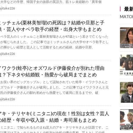
や大学などの学歴、帰国子女の抜群の英語力、筋トレ未経験の「異常個
最
ujitake226
MAT
ミッチェル(栗林美智瑠)の死因は？結婚や旦那と子
供・芸人やオペラ歌手の経歴・出身大学もまとめ
オペラ芸人のミッチェルこと栗林美智瑠さんが47歳という若さで亡くなった
事が報じられました。 この記事ではミッチェルさんの大学やオペラ歌手とし
ての輝かしい経歴と芸人として活動するための経緯、結婚や旦那、
ujitake226
イワクラ(蛙亭)とオズワルド伊藤俊介が別れた理由
は？下ネタや結婚観・熱愛から破局までまとめ
「お笑い界のビッグカップル」として認知されていた蛙亭・イワクラさんと
オズワルド・伊藤俊介さんが破局しました。 この記事ではイワクラさんと元
彼氏の伊藤俊介さんの馴れ初めから熱愛そして破局に至るまでや、破
ujitake226
アキ・テリヤキ(ミニタニ)の現在！性別は女性？芸人
の経歴・年収や収入源・結婚・寿司屋もまとめ
「ミニタニ」で知られるものまね芸人のアキ・テリヤキさんが話題です。 こ
の記事ではアキ・テリヤキさんの性別が女性の噂の真相、芸人としての経