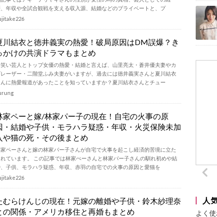
歴、年収や全試合観戦を支える収入源、結婚などのプライベートと、プ
ujitake226
夏川結衣と徳井義実の熱愛！破局原因はDM誤爆？き
っかけの共演ドラマもまとめ
お笑い芸人とトップ女優の熱愛・結婚と言えば、山里亮太・蒼井優夫妻やカ
ズレーザー・二階堂ふみ夫妻がいますが、過去には徳井義実さんと夏川結衣
さんに熱愛報道があったことを知っていますか？夏川結衣さんとチュー
urung
林家ペーと嫁/林家パー子の現在！自宅の火事の原
因・結婚や子供・モラハラ疑惑・年収・火災保険未加
入や猫の死・その後まとめ
林家ペーさんと嫁の林家パー子さんが自宅で火事を起こし経済的苦境に立た
されています。 この記事では林家ぺーさんと林家パー子さんの馴れ初めや結
婚、子供、モラハラ疑惑、年収、赤羽の自宅での火事の原因と愛猫を
ujitake226
人
たむらけんじの現在！元嫁の離婚や子供・鈴木紗理奈
との関係・アメリカ移住と再婚もまとめ
よく使