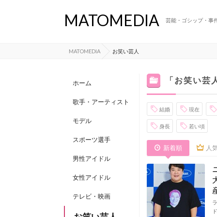
MATOMEDIA
芸能・ゴシップ・事
MATOMEDIA
お笑い芸人
「お笑い芸
ホーム
歌手・アーティスト
結婚
現在
モデル
身長
若い頃
スポーツ選手
新着順
人
男性アイドル
女性アイドル
テレビ・映画
お笑い芸人