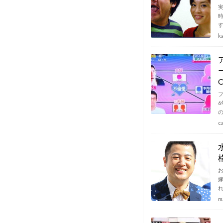
k
c
m