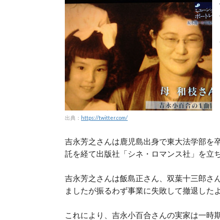
出典：
https://twitter.com/
吉永芳之さんは鹿児島出身で東大法学部を
託を経て出版社「シネ・ロマンス社」を立
吉永芳之さんは飯島正さん、双葉十三郎さ
ましたが振るわず事業に失敗して撤退した
これにより、吉永小百合さんの実家は一時