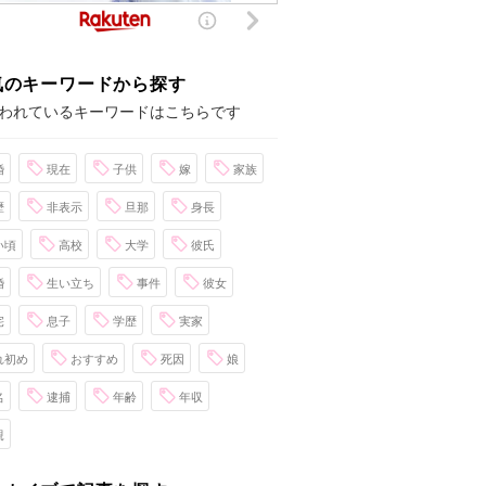
気のキーワードから探す
われているキーワードはこちらです
婚
現在
子供
嫁
家族
歴
非表示
旦那
身長
い頃
高校
大学
彼氏
婚
生い立ち
事件
彼女
宅
息子
学歴
実家
れ初め
おすすめ
死因
娘
名
逮捕
年齢
年収
親