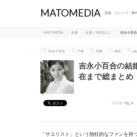
MATOMEDIA
芸能・ゴシップ・事
MATOMEDIA
女優
女優（50代以上）
吉永小百合
吉永小百合
子供
旦那
現在
結
吉永小百合の結
在まで総まとめ
作成者 /
Pg_st
「サユリスト」という熱狂的なファンを持