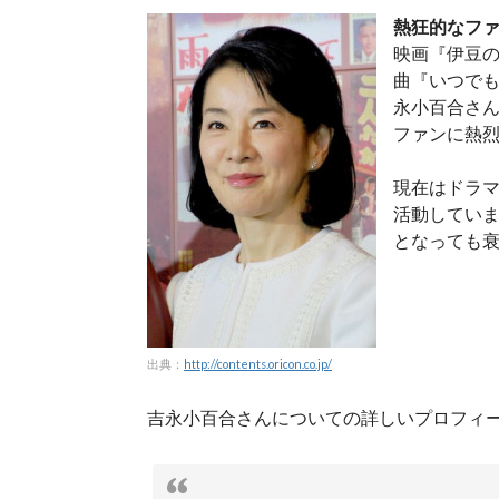
熱狂的なフ
映画『伊豆
曲『いつで
永小百合さ
ファンに熱
現在はドラマ
活動していま
となっても
出典：
http://contents.oricon.co.jp/
吉永小百合さんについての詳しいプロフィ