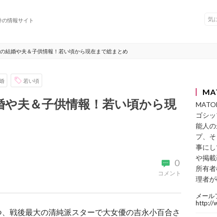
件の情報サイト
の結婚や夫＆子供情報！若い頃から現在まで総まとめ
婚
若い頃
MA
婚や夫＆子供情報！若い頃から現
MAT
ゴシッ
能人の
プ、そ
事にし
や掲載
0
所有者
コメント
理者が
メール
http:/
つ、戦後最大の清純派スターで大女優の吉永小百合さ