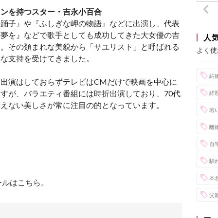
ァンを持つスター・吉永小百合
の踊子』や『ふしぎな岬の物語』などに出演し、代表
も夢を』などで歌手としても成功してきた大女優の吉
人
ん。その類まれな美貌から「サユリスト」と呼ばれる
よく使
烈な支持を受けてきました。
結
出演はしておらずテレビはCMだけで映画を中心に
すが、バラエティ番組には時折出演しており、70代
経
衰えない美しさが常に注目の的となっています。
若
離
自
馴
本
ールはこちら。
父