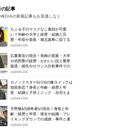
新の記事
OMEDIAの新着記事もお見逃しなく
ちょる子のマスクなし素顔が可愛
い？年齢や大学と経歴・結婚と旦
那・年収や資産・堀北真希に似てる
画像もまとめ
yujitake226
広重果音の現在！長崎の実家・大学
や武田塾の経歴・かわいい説と整形
疑惑・彼氏やロマンス詐欺事件での
逮捕もまとめ
yujitake226
カノックスター(かの)の嫁ヨメックは
稲垣奈恋？身長と年齢・経歴と年
収・結婚と子供ミニック・自宅もま
とめ
yujitake226
天野敬紀(傾奇者)の現在！身長と年
齢・経歴と年収・彼女や結婚・ブレ
イキングダウンでの成績・事件と逮
捕もまとめ
yujitake226