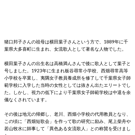
猪口邦子さんの祖母は横田葉子さんという方で、1889年に千
葉県大多喜町に生まれ、女流歌人として著名な人物でした。
横田葉子さんの出生名は高橋満んさんで後に歌人として葉子と
号しました。1923年に生まれ板谷尋常小学校、西畑尋常高等
小学校を卒業し、夷隅女子教員養成所を修了して千葉県女子師
範学校に入学した当時の女性としては抜きん出たエリートでし
た。しかし、視力の低下により千葉県女子師範学校は中退を余
儀なくされています。
その後は地元の帰郷し、老川、西畑小学校の代用教員となり、
この頃に「西畑短歌会」を作って歌の研究に励み、尾上柴舟や
若山牧水に師事して「異色ある女流歌人」との称賛を受けまし