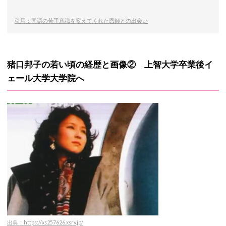
引用：国語の苦手意識を変えてくれた恩師との出会い
猪口邦子の若い頃の経歴と画像② 上智大学卒業後イ
ェール大学大学院へ
出典：https://xs257626.xsrv.jp/