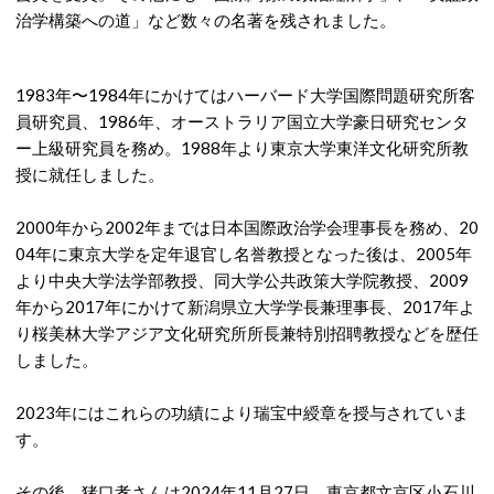
治学構築への道」など数々の名著を残されました。
1983年〜1984年にかけてはハーバード大学国際問題研究所客
員研究員、1986年、オーストラリア国立大学豪日研究センタ
ー上級研究員を務め。1988年より東京大学東洋文化研究所教
授に就任しました。
2000年から2002年までは日本国際政治学会理事長を務め、20
04年に東京大学を定年退官し名誉教授となった後は、2005年
より中央大学法学部教授、同大学公共政策大学院教授、2009
年から2017年にかけて新潟県立大学学長兼理事長、2017年よ
り桜美林大学アジア文化研究所所長兼特別招聘教授などを歴任
しました。
2023年にはこれらの功績により瑞宝中綬章を授与されていま
す。
その後、猪口孝さんは2024年11月27日、東京都文京区小石川