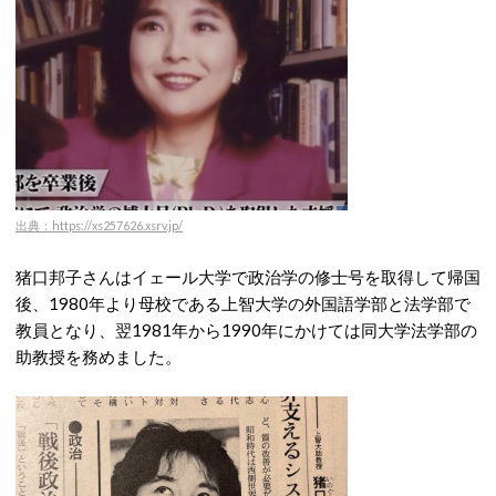
出典：https://xs257626.xsrv.jp/
猪口邦子さんはイェール大学で政治学の修士号を取得して帰国
後、1980年より母校である上智大学の外国語学部と法学部で
教員となり、翌1981年から1990年にかけては同大学法学部の
助教授を務めました。