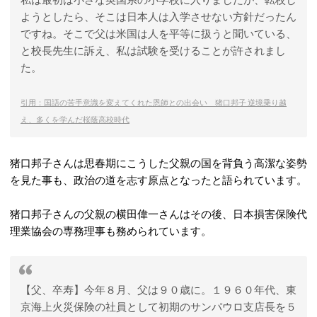
ようとしたら、そこは日本人は入学させない方針だったん
ですね。そこで父は米国は人を平等に扱うと聞いている、
と校長先生に訴え、私は試験を受けることが許されまし
た。
引用：国語の苦手意識を変えてくれた恩師との出会い 猪口邦子 逆境乗り越
え、多くを学んだ桜蔭高校時代
猪口邦子さんは思春期にこうした父親の国を背負う高潔な姿勢
を見た事も、政治の道を志す原点となったと語られています。
猪口邦子さんの父親の横田偉一さんはその後、日本損害保険代
理業協会の専務理事も務められています。
【父、卒寿】今年８月、父は９０歳に。１９６０年代、東
京海上火災保険の社員として初期のサンパウロ支店長を５