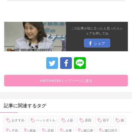
この記事が役に立ったと思ったら
シ
ェア
を押してね
シェア
MATOMEDIAトップページに戻る
記事に関連するタグ
おすすめ
ペットボトル
人影
原因
双子
娘
子供
家族
旦那
火事
猪口孝
猪口邦子