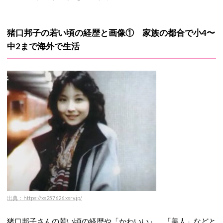
猪口邦子の若い頃の経歴と画像① 家族の都合で小4〜
中2まで海外で生活
出典：https://xs257626.xsrv.jp/
猪口邦子さんの若い頃の経歴や「かわいい」、「美人」などと