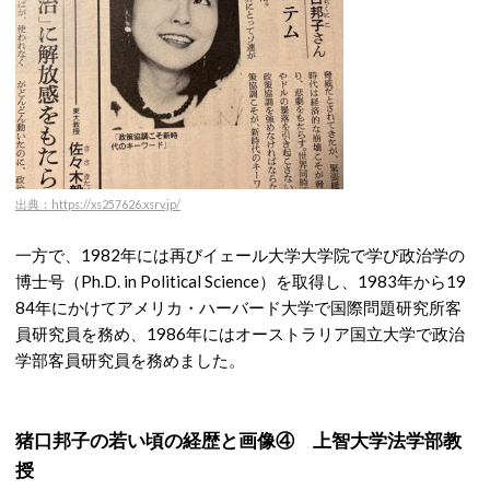
出典：https://xs257626.xsrv.jp/
一方で、1982年には再びイェール大学大学院で学び政治学の
博士号（Ph.D. in Political Science）を取得し、1983年から19
84年にかけてアメリカ・ハーバード大学で国際問題研究所客
員研究員を務め、1986年にはオーストラリア国立大学で政治
学部客員研究員を務めました。
猪口邦子の若い頃の経歴と画像④ 上智大学法学部教
授