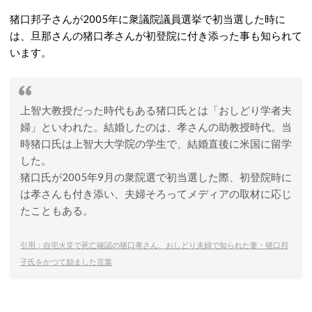
猪口邦子さんが2005年に衆議院議員選挙で初当選した時に
は、旦那さんの猪口孝さんが初登院に付き添った事も知られて
います。
上智大教授だった時代もある猪口氏とは「おしどり学者夫
婦」といわれた。結婚したのは、孝さんの助教授時代。当
時猪口氏は上智大大学院の学生で、結婚直後に米国に留学
した。
猪口氏が2005年9月の衆院選で初当選した際、初登院時に
は孝さんも付き添い、夫婦そろってメディアの取材に応じ
たこともある。
引用：自宅火災で死亡確認の猪口孝さん、おしどり夫婦で知られた妻・猪口邦
子氏をかつて励ました言葉