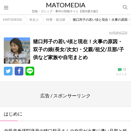
MATOMEDIA
芸能・ゴシップ・事件の情報サイト【国内最大級】
MATOMEDIA
有名人
時事・政治家
猪口邦子の若い頃と現在！火事の原因・双
yujitake226
猪口邦子の若い頃と現在！火事の原因・
双子の娘(長女/次女)・父親/祖父/旦那/子
供など家族や自宅まとめ
0
コメント
広告 / スポンサーリンク
はじめに
自民党参議院議員の猪口邦子さんの自宅が火事に遭い旦那と娘