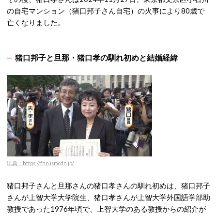
の自宅マンション（猪口邦子さん自宅）の火事により80歳で
亡くなりました。
猪口邦子と旦那・猪口孝の馴れ初めと結婚経緯
出典：https://fnn.ismcdn.jp/
猪口邦子さんと旦那さんの猪口孝さんの馴れ初めは、猪口邦子
さんが上智大学大学院生、猪口孝さんが上智大学外国語学部助
教授であった1976年頃で、上智大学のある教授からの紹介が