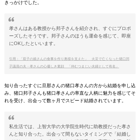
きっかけでした。
孝さんはある教授から邦子さんを紹介され、すぐにプロポ
ーズしたそうです。邦子さんのほうも運命を感じて、即座
にOKしたといいます。
引用：「双子の娘さんの食事を作り奥様を支えた」 火災で亡くなった猪口邦
子議員の夫・孝さんの心優しき素顔 「仲むつまじい夫婦として有名」
知り合ったすぐに旦那さんの猪口孝さんの方から結婚を申し込
み、猪口邦子さんも猪口孝さんの率直な人柄に魅力を感じてそ
れを受け、出会って数ヶ月でスピード結婚されています。
私生活では、上智大学の大学院生時代に助教授だった孝さ
んと知り合った。出会って間もないタイミングで「結婚し