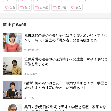
現在
結婚
自閉症
若い頃
長女
関連する記事
丸川珠代の結婚や夫と子供は？学歴と若い頃・アナウ
ンサー時代・過去の「愚か者」発言も総まとめ
yujitake226
笹井芳樹の遺書や小保方晴子への遺言！嫁や子供など
家族も総まとめ
maasyacw
稲村和美の若い頃と現在！結婚や旦那と子供・学歴と
経歴もまとめ【昔のかわいい画像あり】
gurung
黒田東彦(元日銀総裁)は天才！学歴と経歴・家系や息