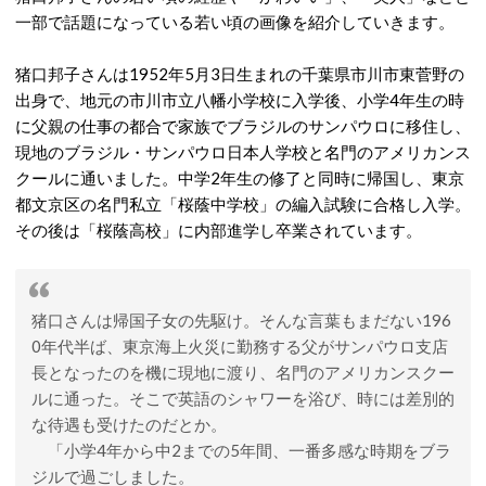
一部で話題になっている若い頃の画像を紹介していきます。
猪口邦子さんは1952年5月3日生まれの千葉県市川市東菅野の
出身で、地元の市川市立八幡小学校に入学後、小学4年生の時
に父親の仕事の都合で家族でブラジルのサンパウロに移住し、
現地のブラジル・サンパウロ日本人学校と名門のアメリカンス
クールに通いました。中学2年生の修了と同時に帰国し、東京
都文京区の名門私立「桜蔭中学校」の編入試験に合格し入学。
その後は「桜蔭高校」に内部進学し卒業されています。
猪口さんは帰国子女の先駆け。そんな言葉もまだない196
0年代半ば、東京海上火災に勤務する父がサンパウロ支店
長となったのを機に現地に渡り、名門のアメリカンスクー
ルに通った。そこで英語のシャワーを浴び、時には差別的
な待遇も受けたのだとか。
「小学4年から中2までの5年間、一番多感な時期をブラ
ジルで過ごしました。