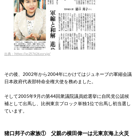
出典：https://xs257626.xsrv.jp/
その後、2002年から2004年にかけてはジュネーブの軍縮会議
日本政府代表部特命全権大使を務めました。
そして2005年9月の第44回衆議院議員総選挙に自民党公認候
補として出馬し、比例東京ブロック単独1位で出馬し初当選し
ています。
猪口邦子の家族① 父親の横田偉一は元東京海上火災