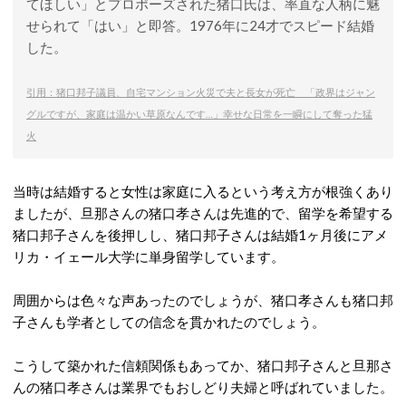
てほしい」とプロポーズされた猪口氏は、率直な人柄に魅
せられて「はい」と即答。1976年に24才でスピード結婚
した。
引用：猪口邦子議員、自宅マンション火災で夫と長女が死亡 「政界はジャン
グルですが、家庭は温かい草原なんです…」幸せな日常を一瞬にして奪った猛
火
当時は結婚すると女性は家庭に入るという考え方が根強くあり
ましたが、旦那さんの猪口孝さんは先進的で、留学を希望する
猪口邦子さんを後押しし、猪口邦子さんは結婚1ヶ月後にアメ
リカ・イェール大学に単身留学しています。
周囲からは色々な声あったのでしょうが、猪口孝さんも猪口邦
子さんも学者としての信念を貫かれたのでしょう。
こうして築かれた信頼関係もあってか、猪口邦子さんと旦那さ
んの猪口孝さんは業界でもおしどり夫婦と呼ばれていました。