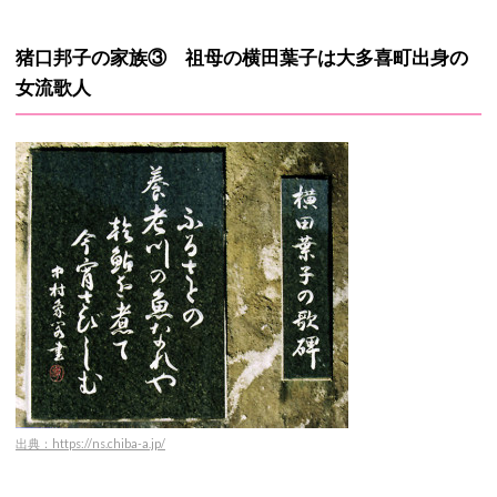
猪口邦子の家族③ 祖母の横田葉子は
大多喜町出身の
女流歌人
出典：https://ns.chiba-a.jp/