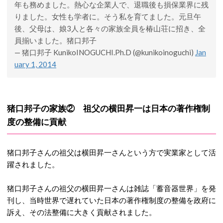
年も務めました。熱心な企業人で、退職後も損保業界に残
りました。女性も学者に。そう私を育てました。元旦午
後、父母は、娘3人と各々の家族全員を椿山荘に招き、全
員揃いました。猪口邦子
— 猪口邦子 KunikoINOGUCHI.Ph.D (@kunikoinoguchi)
Jan
uary 1, 2014
猪口邦子の家族② 祖父の横田昇一は日本の著作権制
度の整備に貢献
猪口邦子さんの祖父は横田昇一さんという方で実業家として活
躍されました。
猪口邦子さんの祖父の横田昇一さんは雑誌「蓄音器世界」を発
刊し、当時世界で遅れていた日本の著作権制度の整備を政府に
訴え、その法整備に大きく貢献されました。