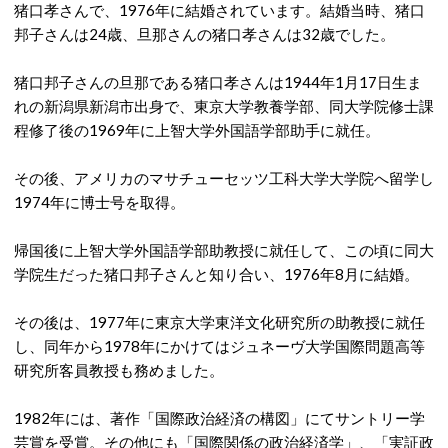
猪口孝さんで、1976年に結婚されています。結婚当時、猪口
邦子さんは24歳、旦那さんの猪口孝さんは32歳でした。
猪口邦子さんの旦那である猪口孝さんは1944年1月17日生ま
れの新潟県新潟市出身で、東京大学教養学部、同大学院修士課
程修了後の1969年に上智大学外国語学部助手に就任。
その後、アメリカのマサチューセッツ工科大学大学院へ留学し
1974年に博士号を取得。
帰国後に上智大学外国語学部助教授に就任して、この頃に同大
学院生だった猪口邦子さんと知り合い、1976年8月に結婚。
その後は、1977年に東京大学東洋文化研究所の助教授に就任
し、同年から1978年にかけてはジュネーヴ大学国際問題高等
研究所客員教授も務めました。
1982年には、著作「国際政治経済の構図」にてサントリー学
芸賞を受賞。その他にも「国際関係の政治経済学」、「実証政