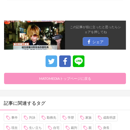
この記事が役に立ったと思ったら
シ
ェア
を押してね
シェア
MATOMEDIAトップページに戻る
記事に関連するタグ
事件
判決
勤務先
学歴
家族
成島明彦
現在
生い立ち
自宅
裁判
親
身長