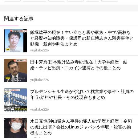
関連する記事
飯塚紘平の現在！生い立ちと親や家族・中学/高校な
ど経歴や知的障害・保護司の新庄博志さん殺害事件と
動機・裁判や判決まとめ
yujitake226
田中芳秀(日本駆け込み寺)の現在！大学や経歴・結
婚・テレビ出演・コカイン逮捕とその後まとめ
yujitake226
プルデンシャル生命がやばい？枕営業や事件・社員の
年収/給料や社長・その後現在もまとめ
yujitake226
水口克也(神山猛さん事件の犯人)の学歴と経歴！令和
の虎に出演？会社のLinuxジャパンや年収・殺害の動
機もまとめ