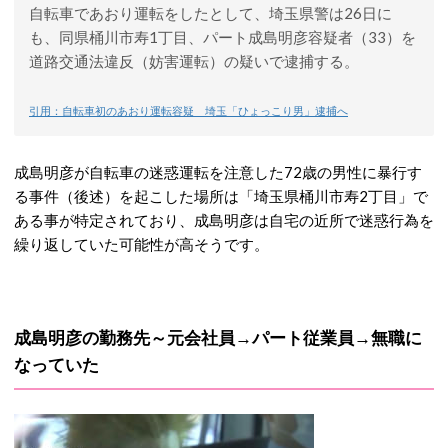
自転車であおり運転をしたとして、埼玉県警は26日に
も、同県桶川市寿1丁目、パート成島明彦容疑者（33）を
道路交通法違反（妨害運転）の疑いで逮捕する。
引用：自転車初のあおり運転容疑 埼玉「ひょっこり男」逮捕へ
成島明彦が自転車の迷惑運転を注意した72歳の男性に暴行す
る事件（後述）を起こした場所は「埼玉県桶川市寿2丁目」で
ある事が特定されており、成島明彦は自宅の近所で迷惑行為を
繰り返していた可能性が高そうです。
成島明彦の勤務先～元会社員→パート従業員→無職に
なっていた