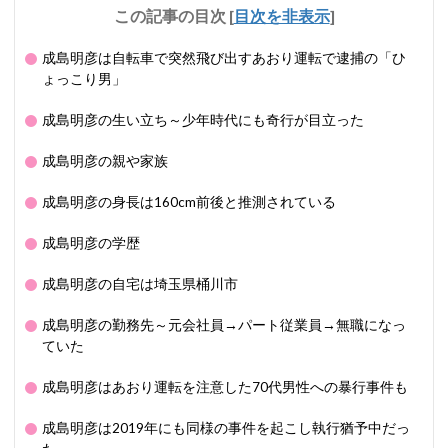
この記事の目次
[
目次を非表示
]
成島明彦は自転車で突然飛び出すあおり運転で逮捕の「ひ
ょっこり男」
成島明彦の生い立ち～少年時代にも奇行が目立った
成島明彦の親や家族
成島明彦の身長は160cm前後と推測されている
成島明彦の学歴
成島明彦の自宅は埼玉県桶川市
成島明彦の勤務先～元会社員→パート従業員→無職になっ
ていた
成島明彦はあおり運転を注意した70代男性への暴行事件も
成島明彦は2019年にも同様の事件を起こし執行猶予中だっ