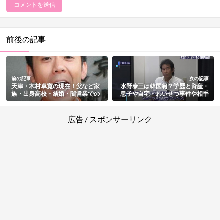
前後の記事
前の記事
次の記事
天津・木村卓寛の現在！父など家
水野泰三は韓国籍？学歴と資産・
族・出身高校・結婚・闇営業での
息子や自宅・わいせつ事件や相手
謹慎・ヒロミの運転手の今などを
など現在まで総まとめ
総まとめ
広告 / スポンサーリンク