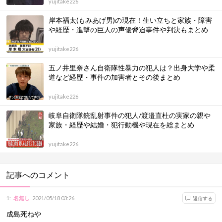
yujitake226
岸本福太(もみあげ男)の現在！生い立ちと家族・障害
や経歴・進撃の巨人の声優脅迫事件や判決もまとめ
yujitake226
五ノ井里奈さん自衛隊性暴力の犯人は？出身大学や柔
道など経歴・事件の加害者とその後まとめ
yujitake226
岐阜自衛隊銃乱射事件の犯人/渡邉直杜の実家の親や
家族・経歴や結婚・犯行動機や現在を総まとめ
yujitake226
記事へのコメント
1
:
名無し
2021/05/18 03:26
返信する
成島死ねや