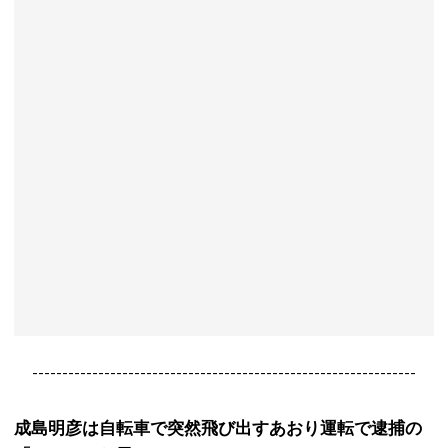
----------------------------------------------------------------
成島明彦は自転車で突然飛び出すあおり運転で逮捕の