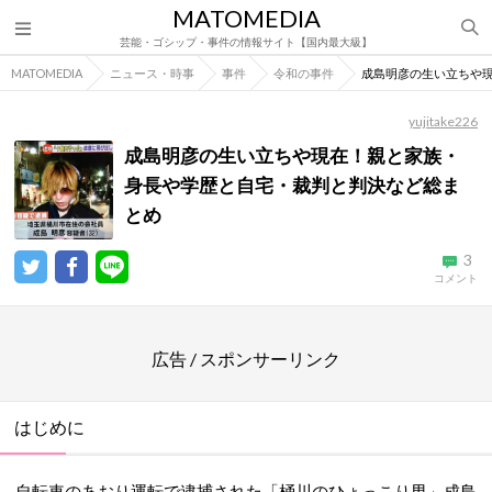
MATOMEDIA
芸能・ゴシップ・事件の情報サイト【国内最大級】
MATOMEDIA
ニュース・時事
事件
令和の事件
成島明彦の生い立ちや
yujitake226
成島明彦の生い立ちや現在！親と家族・
身長や学歴と自宅・裁判と判決など総ま
とめ
3
コメント
広告 / スポンサーリンク
はじめに
自転車のあおり運転で逮捕された「桶川のひょっこり男」成島