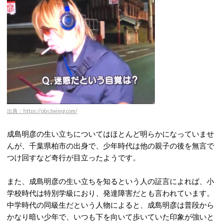
出典：https://pbs.twimg.com/
成島明彦の生い立ちについてはほとんど明らかになっていませ
んが、千葉県柏市の出身で、少年時代は他の親子の後を無言で
つけ回すなど奇行が目立ったようです。
また、成島明彦の生い立ちを知るという人の証言によれば、小
学校時代は特別学級におり、発達障害だとも言われています。
中学時代の同級生だという人物によると、成島明彦は普段から
かなり暗い少年で、いつも下を向いて歩いていた印象が強いと