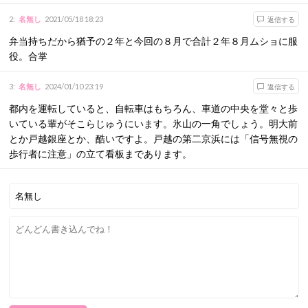
2
:
名無し
2021/05/18 18:23
返信する
弁当持ちだから猶予の２年と今回の８月で合計２年８月ムショに服
役。合掌
3
:
名無し
2024/01/10 23:19
返信する
都内を運転していると、自転車はもちろん、車道の中央を堂々と歩
いている輩がそこらじゅうにいます。氷山の一角でしょう。明大前
とか戸越銀座とか、酷いですよ。戸越の第二京浜には「信号無視の
歩行者に注意」の立て看板まであります。