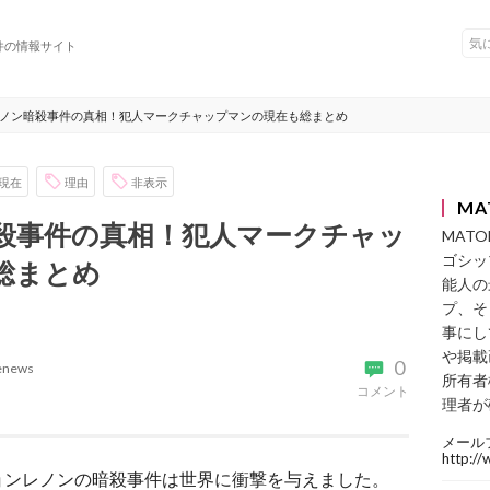
件の情報サイト
ノン暗殺事件の真相！犯人マークチャップマンの現在も総まとめ
現在
理由
非表示
MA
殺事件の真相！犯人マークチャッ
MAT
ゴシッ
総まとめ
能人の
プ、そ
事にし
や掲載
0
enews
所有者
コメント
理者が
メール
http:/
ョンレノンの暗殺事件は世界に衝撃を与えました。