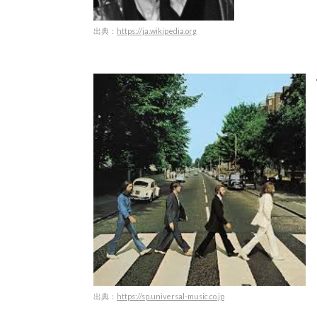
出典：
h
ttps://ja.wikipedia.org
出典：
https://sp.universal-music.co.jp