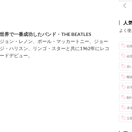
人
よく使
世界で一番成功したバンド・THE BEATLES
ジョン・レノン、ポール・マッカートニー、ジョー
結
ジ・ハリスン、リンゴ・スターと共に1962年にレコ
ードデビュー。
経
若
離
自
馴
本
父