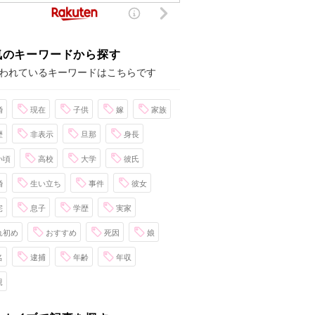
気のキーワードから探す
われているキーワードはこちらです
婚
現在
子供
嫁
家族
歴
非表示
旦那
身長
い頃
高校
大学
彼氏
婚
生い立ち
事件
彼女
宅
息子
学歴
実家
れ初め
おすすめ
死因
娘
名
逮捕
年齢
年収
親