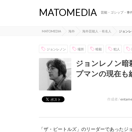
MATOMEDIA
芸能・ゴシップ・事
MATOMEDIA
海外
海外芸能人・有名人
ジョンレ
ジョンレノン
場所
暗殺
犯人
ジョンレノン暗
プマンの現在も
作成者 /
entam
「ザ・ビートルズ」のリーダーであったジ