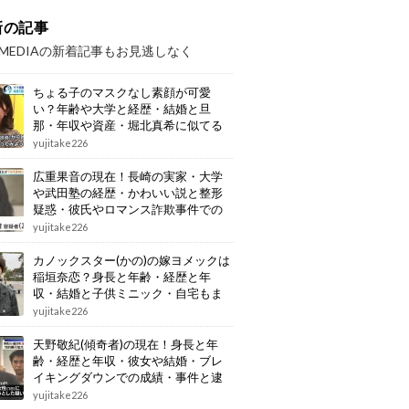
新の記事
OMEDIAの新着記事もお見逃しなく
ちょる子のマスクなし素顔が可愛
い？年齢や大学と経歴・結婚と旦
那・年収や資産・堀北真希に似てる
画像もまとめ
yujitake226
広重果音の現在！長崎の実家・大学
や武田塾の経歴・かわいい説と整形
疑惑・彼氏やロマンス詐欺事件での
逮捕もまとめ
yujitake226
カノックスター(かの)の嫁ヨメックは
稲垣奈恋？身長と年齢・経歴と年
収・結婚と子供ミニック・自宅もま
とめ
yujitake226
天野敬紀(傾奇者)の現在！身長と年
齢・経歴と年収・彼女や結婚・ブレ
イキングダウンでの成績・事件と逮
捕もまとめ
yujitake226