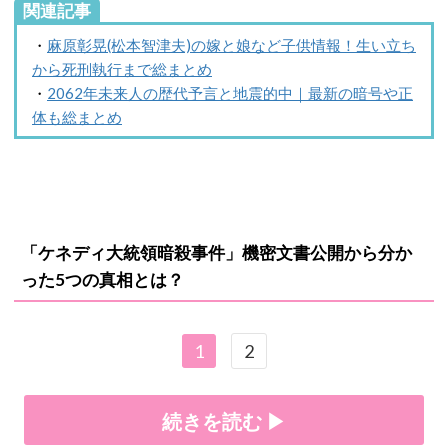
関連記事
・
麻原彰晃(松本智津夫)の嫁と娘など子供情報！生い立ち
から死刑執行まで総まとめ
・
2062年未来人の歴代予言と地震的中｜最新の暗号や正
体も総まとめ
「ケネディ大統領暗殺事件」機密文書公開から分か
った5つの真相とは？
1
2
続きを読む ▶