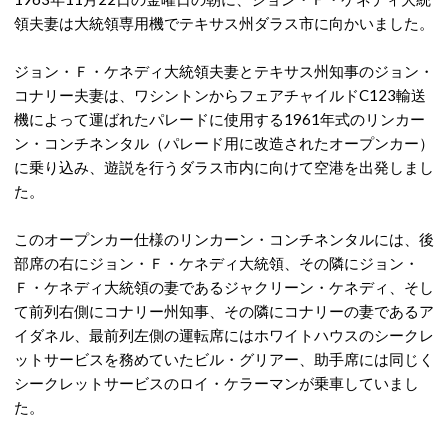
領夫妻は大統領専用機でテキサス州ダラス市に向かいました。
ジョン・Ｆ・ケネディ大統領夫妻とテキサス州知事のジョン・
コナリー夫妻は、ワシントンからフェアチャイルドC123輸送
機によって運ばれたパレードに使用する1961年式のリンカー
ン・コンチネンタル（パレード用に改造されたオープンカー）
に乗り込み、遊説を行うダラス市内に向けて空港を出発しまし
た。
このオープンカー仕様のリンカーン・コンチネンタルには、後
部席の右にジョン・Ｆ・ケネディ大統領、その隣にジョン・
Ｆ・ケネディ大統領の妻であるジャクリーン・ケネディ、そし
て前列右側にコナリー州知事、その隣にコナリーの妻であるア
イダネル、最前列左側の運転席にはホワイトハウスのシークレ
ットサービスを務めていたビル・グリアー、助手席には同じく
シークレットサービスのロイ・ケラーマンが乗車していまし
た。