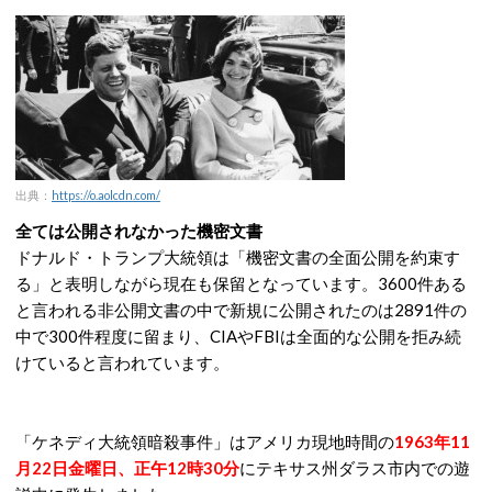
出典：
https://o.aolcdn.com/
全ては公開されなかった機密文書
ドナルド・トランプ大統領は「機密文書の全面公開を約束す
る」と表明しながら現在も保留となっています。3600件ある
と言われる非公開文書の中で新規に公開されたのは2891件の
中で300件程度に留まり、CIAやFBIは全面的な公開を拒み続
けていると言われています。
「ケネディ大統領暗殺事件」はアメリカ現地時間の
1963年11
月22日金曜日、正午12時30分
にテキサス州ダラス市内での遊