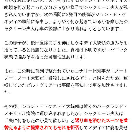
前かがみに倒れ込んで苦しそうにするジョン・Ｆ・ケネディ大
統領を何が起こったか分からない様子でジャクリーン夫人が覗
き込んでいますが、次の瞬間に2発目の銃弾がジョン・Ｆ・ケ
ネディの頭部に命中し、ようやく何が起きているかを察したジ
ャクリーン夫人は車の後部に上がり逃れようとしています。
この様子が、後部座席に手を伸ばしケネディ大統領の脳みそを
拾っていると話題になりました。真相は不明ですが、パニック
状態で脳みそを拾った可能性はあります。
また、この時に前列で撃たれていたコナリー州知事が「ノー！
ノー！ノー！大変だ！皆殺しにされるぞ！」と叫んだため、運
転していたビル・グリアーは事態を察知して車を加速させまし
た。
その後、ジョン・Ｆ・ケネディ大統領は近くのパークランド・
メモリアル病院に運び込まれましたが、ジャクリーン夫人は
「夫に何をしたのか見て欲しい」と
返り血を浴びたスーツを着
替えるように提案されてもそれを拒否
してメディアに姿を見せ