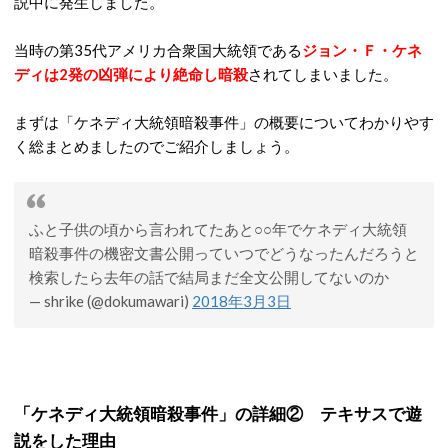
説中に発生しました。
当時の第35代アメリカ合衆国大統領である
ジョン・Ｆ・ケネ
ディは2発の凶弾により絶命し暗殺
されてしまいました。
まずは「ケネディ大統領暗殺事件」の概要についてわかりやす
く総まとめましたのでご紹介しましょう。
ふと子供の頃から言われてたあと○○年でケネディ大統領
暗殺事件の機密文書公開っていつでどうなったんだろうと
検索したら去年の話で結局まだ全文公開してないのか
— shrike (@dokumawari)
2018年3月3日
「ケネディ大統領暗殺事件」の詳細② テキサスで遊
説をした理由