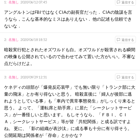
1
:
名無し
2020/06/12 07:45
返信する
アングルトンはFBIではなくCIAの副長官だった． CIAの陰謀を言
うなら，こんな基本的なミスはありえない． 他の記述も信頼でき
ないな．
2
:
名無し
2020/06/18 18:52
返信する
暗殺実行犯とされたオズワルドも白。オズワルドが殺害される瞬間
の映像も公開されているので合わせてみて置いた方がいい。不審な
点だらけだよ。
3
:
名無し
2020/09/29 12:51
返信する
ケネディの頭部が「爆発反応装甲」でも無い限り「トランク部に大
量の飛沫」とか有り得ないと思う。 暗殺直後に「婦人が後部に逃
れようとしている事」も「車内で異常事態発生」がしっくり来ると
思う。 よって、「運転席と助手席」に居た「シークレットサービ
ス」が一番怪しいと思います。 もしそうなら、「ＦＢＩ、ＣＩ
Ａ，シークレットサービス」等が皆「共犯関係」と成る訳ですよ
ね。 更に、「影の組織が表沙汰」に成る事も十分に有り得そう。
公開延期は関係者が「存命」とかかな？