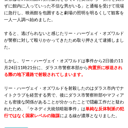
ずに館内に入っていった不信な男がいる」と通報を受けて現場
に急行し、映画館を包囲すると劇場の照明を明るくして観客を
一人一人調べ始めました。
すると、逃げられないと感じたリー・ハーヴェイ・オズワルド
が警察に対して殴りかかってきたため取り押さえて逮捕しまし
た。
しかし、リー・ハーヴェイ・オズワルドは事件から2日後の11
月24日11時21分に、ダラス市警察本部から
拘置所に移送され
る際の地下通路で射殺されてしまいます。
リー・ハーヴェイ・オズワルドを射殺したのはダラス市内でナ
イトクラブを経営する男で、後にダラス市警察幹部やマフィア
とも密接な関係があることが分かったことで隠蔽工作だと疑わ
れたため、「ケネディ大統領暗殺事件」は
単純な反体制派の犯
行ではなく国家レベルの陰謀
による線が濃厚となりました。