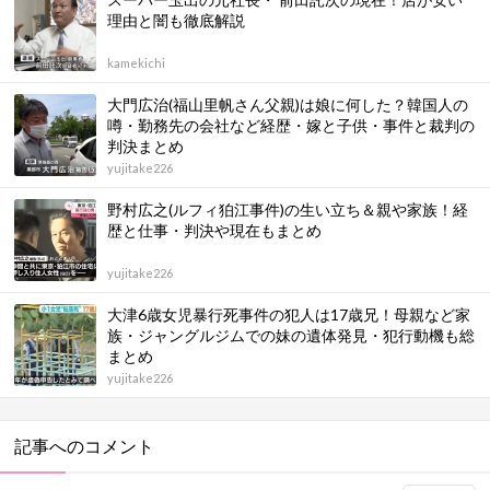
理由と闇も徹底解説
kamekichi
大門広治(福山里帆さん父親)は娘に何した？韓国人の
噂・勤務先の会社など経歴・嫁と子供・事件と裁判の
判決まとめ
yujitake226
野村広之(ルフィ狛江事件)の生い立ち＆親や家族！経
歴と仕事・判決や現在もまとめ
yujitake226
大津6歳女児暴行死事件の犯人は17歳兄！母親など家
族・ジャングルジムでの妹の遺体発見・犯行動機も総
まとめ
yujitake226
記事へのコメント