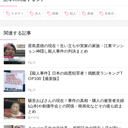
ケネディ
夫人
暗殺
犯人
真相
非表示
関連する記事
星島貴徳の現在！生い立ちや実家の家族・江東マンシ
ョン神隠し殺人事件の判決まとめ
Pg_st
【殺人事件】日本の凶悪犯罪者！残酷度ランキングT
OP100【最新版】
Pg_st
騒音おばさんの現在！事件の真相・隣人の被害者夫婦
(山本)や創価学会との関係・映画化などその後も総ま
とめ
gurung
スーパー玉出の元社長・ 前田託次の現在！店が安い