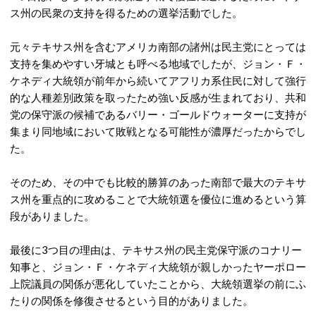
ス州の民衆の支持を得るための選挙活動でした。
元々テキサス州を含むアメリカ南部の諸州は民主党にとっては
支持を集めやすい牙城とも呼べる地域でしたが、ジョン・Ｆ・
ケネディ大統領が前年から続いてアフリカ系住民に対して強行
的な人種差別政策を取ったため強い反感が生まれており、共和
党の保守派の候補であるバリー・ゴールドウォーターに支持が
集まり同地域において敗戦となる可能性が濃厚だったからでし
た。
そのため、その中でも比較的勝算のあった南部で最大のテキサ
ス州を重点的に攻めることで大統領選を優位に進めるという算
段がありました。
最後に3つ目の理由は、テキサス州の民主党保守派のコナリー
知事と、ジョン・Ｆ・ケネディ大統領が親しかったヤーポロー
上院議員の関係が悪化していたことから、大統領選挙の前にふ
たりの関係を修復させるという目的がありました。