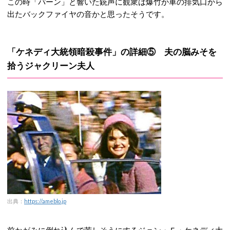
この時「パーン」と響いた銃声に観衆は爆竹か車の排気口から
出たバックファイヤの音かと思ったそうです。
「ケネディ大統領暗殺事件」の詳細⑤ 夫の脳みそを
拾うジャクリーン夫人
出典：
https://ameblo.jp