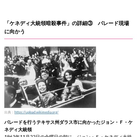
「ケネディ大統領暗殺事件」の詳細③ パレード現場
に向かう
出典：
https://upload.wikimedia.org/
パレードを行うテキサス州ダラス市に向かったジョン・Ｆ・ケ
ネディ大統領
1963年11月22日の金曜日の朝に、ジョン・Ｆ・ケネディ大統