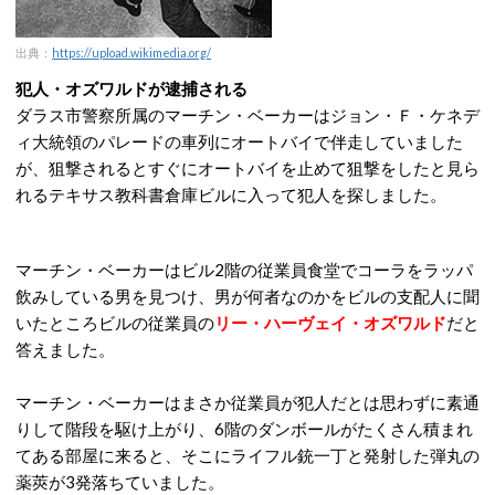
出典：
https://upload.wikimedia.org/
犯人・オズワルドが逮捕される
ダラス市警察所属のマーチン・ベーカーはジョン・Ｆ・ケネデ
ィ大統領のパレードの車列にオートバイで伴走していました
が、狙撃されるとすぐにオートバイを止めて狙撃をしたと見ら
れるテキサス教科書倉庫ビルに入って犯人を探しました。
マーチン・ベーカーはビル2階の従業員食堂でコーラをラッパ
飲みしている男を見つけ、男が何者なのかをビルの支配人に聞
いたところビルの従業員の
リー・ハーヴェイ・オズワルド
だと
答えました。
マーチン・ベーカーはまさか従業員が犯人だとは思わずに素通
りして階段を駆け上がり、6階のダンボールがたくさん積まれ
てある部屋に来ると、そこにライフル銃一丁と発射した弾丸の
薬莢が3発落ちていました。