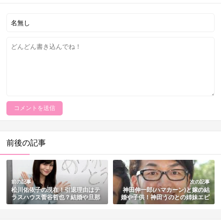
前後の記事
前の記事
次の記事
松川佑依子の現在！引退理由はテ
神田伸一郎(ハマカーン)と嫁の結
ラスハウス菅谷哲也？結婚や旦那
婚や子供！神田うのとの姉妹エピ
の真相も総まとめ
ソードも紹介