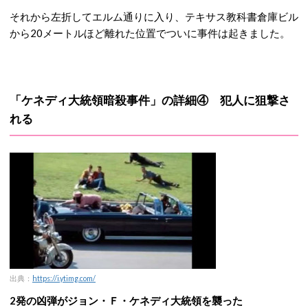
それから左折してエルム通りに入り、テキサス教科書倉庫ビル
から20メートルほど離れた位置でついに事件は起きました。
「ケネディ大統領暗殺事件」の詳細④ 犯人に狙撃さ
れる
出典：
https://i.ytimg.com/
2発の凶弾がジョン・Ｆ・ケネディ大統領を襲った