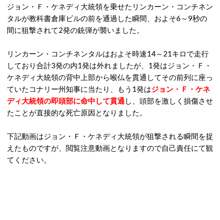
ジョン・Ｆ・ケネディ大統領を乗せたリンカーン・コンチネン
タルが教科書倉庫ビルの前を通過した瞬間、およそ6～9秒の
間に狙撃されて2発の銃弾が襲いました。
リンカーン・コンチネンタルはおよそ時速14～21キロで走行
しており合計3発の内1発は外れましたが、1発はジョン・Ｆ・
ケネディ大統領の背中上部から喉仏を貫通してその前列に座っ
ていたコナリー州知事に当たり、もう1発は
ジョン・Ｆ・ケネ
ディ大統領の即頭部に命中して貫通
し、頭部を激しく損傷させ
たことが直接的な死亡原因となりました。
下記動画はジョン・Ｆ・ケネディ大統領が狙撃される瞬間を捉
えたものですが、閲覧注意動画となりますので自己責任にて観
てください。