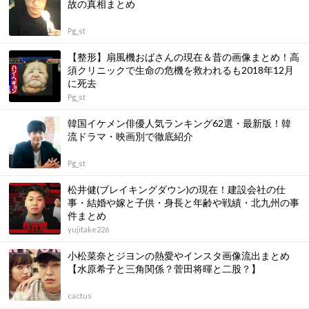
故の真相まとめ
Pg_st
【整形】扇風機おばさんの現在＆昔の画像まとめ！高
須クリニックで生命の危機を救われるも2018年12月
に死去
Pg_st
韓国イケメン俳優人気ランキング62選・最新版！韓
流ドラマ・映画別で徹底紹介
Pg_st
松井健(ブレイキングダウン)の現在！建設会社の仕
事・結婚や嫁と子供・身長と年齢や戦績・北九州の事
件まとめ
yujitake226
小松菜奈とジヨンの熱愛やインスタ画像流出まとめ
【水原希子と三角関係？菅田将暉と二股？】
cactus