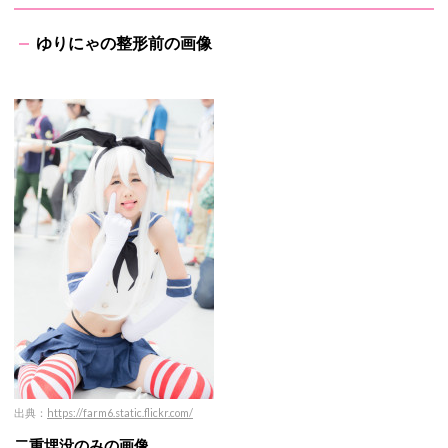
ゆりにゃの整形前の画像
出典：
https://farm6.static.flickr.com/
二重埋没のみの画像