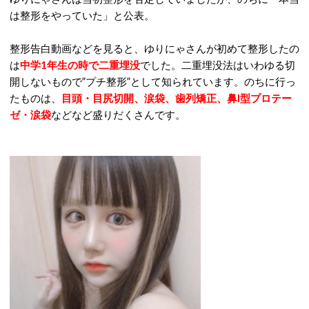
は整形をやっていた」と公表。
整形告白動画などを見ると、ゆりにゃさんが初めて整形したの
は
中学1年生の時で二重埋没
でした。二重埋没法はいわゆる切
開しないもので”プチ整形”として知られています。のちに行っ
たものは、
目頭・目尻切開、涙袋、歯列矯正、鼻I型プロテー
ゼ・涙袋
などなど盛りだくさんです。