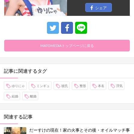
シェア
MATOMEDIAトップページに戻る
記事に関連するタグ
ゆりにゃ
ミンギュ
彼氏
整形
本名
浮気
結婚
離婚
関連する記事
だーすけの現在！家の火事とその後・オイルマッチ事