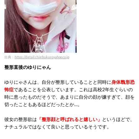
出典：
https://detail.chiebukuro.yahoo.co.jp
整形直後のゆりにゃん
ゆりにゃさんは、自分が整形していることと同時に
身体醜形恐
怖症
であることを公表しています。これは高校2年生ぐらいの
時に患ったものだそうで、あまりに自分の顔が嫌すぎて、顔を
切ったこともあるほどだったとか…。
彼女の整形欲は
「整形顔と呼ばれると嬉しい」
というほどで、
ナチュラルではなくて良いと思っているそうです。