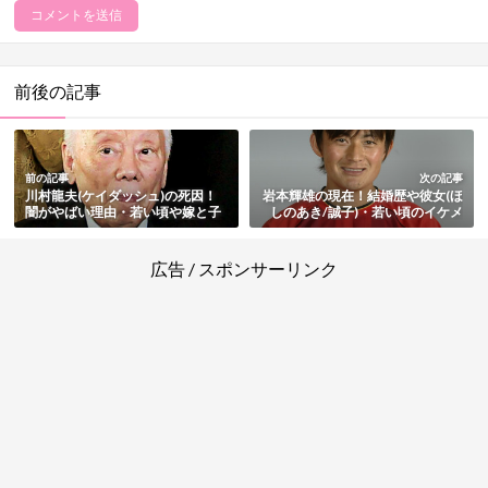
前後の記事
前の記事
次の記事
川村龍夫(ケイダッシュ)の死因！
岩本輝雄の現在！結婚歴や彼女(ほ
闇がやばい理由・若い頃や嫁と子
しのあき/誠子)・若い頃のイケメ
供・自宅や資産・川田亜子との関
ン画像・伝説のフリーキックのま
係・京都のホテルでの死去もまと
とめ
め
広告 / スポンサーリンク