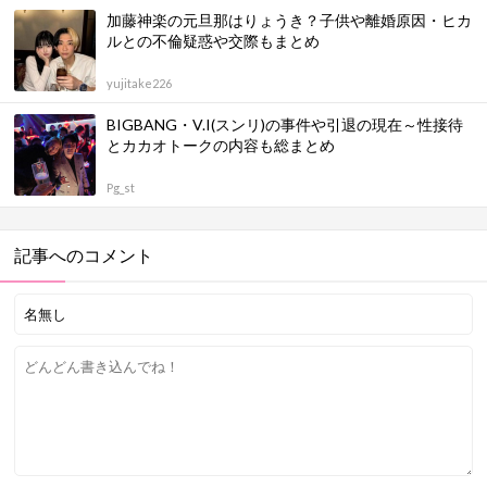
加藤神楽の元旦那はりょうき？子供や離婚原因・ヒカ
ルとの不倫疑惑や交際もまとめ
yujitake226
BIGBANG・V.I(スンリ)の事件や引退の現在～性接待
とカカオトークの内容も総まとめ
Pg_st
記事へのコメント