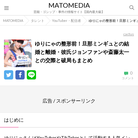
MATOMEDIA
芸能・ゴシップ・事件の情報サイト【国内最大級】
MATOMEDIA
タレント
YouTuber・配信者
ゆりにゃの整形前！旦那ミンギ
cactus
ゆりにゃの整形前！旦那ミンギュとの結
婚と離婚・彼氏ジョンファンや斎藤太一
との交際と破局もまとめ
0
コメント
広告 / スポンサーリンク
はじめに
ゆりにゃさんはYouTuberやTikTokerとして活動する人気イン