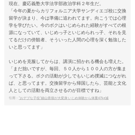
現在、慶応義塾大学法学部政治学科２年生だ。
「今年の夏からカリフォルニア大学サンディエゴ校に交換
留学が決まり、今は準備に追われてます。向こうでは心理
学を学びたい。今のボクはいじめられた経験がすべての根
源になっていて、いじめっ子といじめられっ子、それを見
てるだけの傍観者、そういった人間の心理を深く勉強した
いと思ってます」
いじめを克服してからは、講演に招かれる機会も増えた。
「まだ拙いですが、毎回、５０人から１００人の方が集ま
って下さる。ボクの活動が少しでもいじめ撲滅につながれ
ば、と思ってます。交換留学から帰国したら、芸能と文化
人としての活動を両立させるのが目標ですね」
引用：
“おデブな子役”細山貴嶺が大変身 いじめ体験から体重47kg減