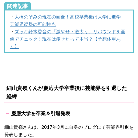
関連記事
・
大橋のぞみの現在の画像！高校卒業後は大学に進学｜
芸能界復帰の可能性も
・
ズッキ鈴木香音の「激やせ・激太り」リバウンドを画
像でチェック！現在は痩せたって本当？【予想体重あ
り】
細山貴嶺くんが慶応大学卒業後に芸能界を引退した
経緯
慶應大学を卒業＆引退発表
細山貴嶺さんは、2017年3月に自身のブログにて芸能界引退を
発表しました。