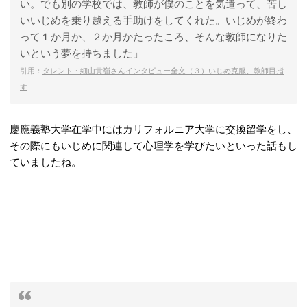
い。でも別の学校では、教師が僕のことを気遣って、苦し
いいじめを乗り越える手助けをしてくれた。いじめが終わ
って１か月か、２か月かたったころ、そんな教師になりた
いという夢を持ちました」
引用：
タレント・細山貴嶺さんインタビュー全文（３）いじめ克服、教師目指
す
慶應義塾大学在学中にはカリフォルニア大学に交換留学をし、
その際にもいじめに関連して心理学を学びたいといった話もし
ていましたね。