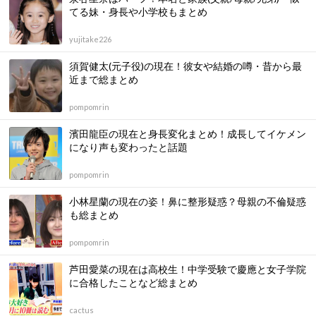
てる妹・身長や小学校もまとめ
yujitake226
須賀健太(元子役)の現在！彼女や結婚の噂・昔から最
近まで総まとめ
pompomrin
濱田龍臣の現在と身長変化まとめ！成長してイケメン
になり声も変わったと話題
pompomrin
小林星蘭の現在の姿！鼻に整形疑惑？母親の不倫疑惑
も総まとめ
pompomrin
芦田愛菜の現在は高校生！中学受験で慶應と女子学院
に合格したことなど総まとめ
cactus