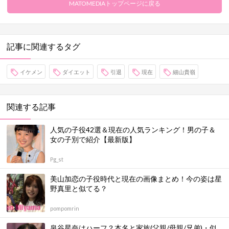
MATOMEDIAトップページに戻る
記事に関連するタグ
イケメン
ダイエット
引退
現在
細山貴嶺
関連する記事
人気の子役42選＆現在の人気ランキング！男の子＆
女の子別で紹介【最新版】
Pg_st
美山加恋の子役時代と現在の画像まとめ！今の姿は星
野真里と似てる？
pompomrin
泉谷星奈はハーフ？本名と家族(父親/母親/兄弟)・似