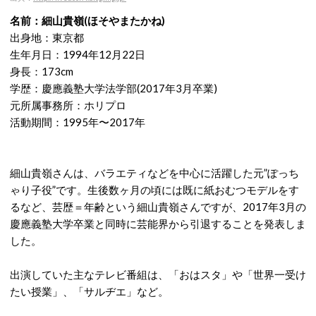
名前：細山貴嶺(ほそやまたかね)
出身地：東京都
生年月日：1994年12月22日
身長：173cm
学歴：慶應義塾大学法学部(2017年3月卒業)
元所属事務所：ホリプロ
活動期間：1995年〜2017年
細山貴嶺さんは、バラエティなどを中心に活躍した元”ぽっち
ゃり子役”です。生後数ヶ月の頃には既に紙おむつモデルをす
るなど、芸歴＝年齢という細山貴嶺さんですが、2017年3月の
慶應義塾大学卒業と同時に芸能界から引退することを発表しま
した。
出演していた主なテレビ番組は、「おはスタ」や「世界一受け
たい授業」、「サルヂエ」など。