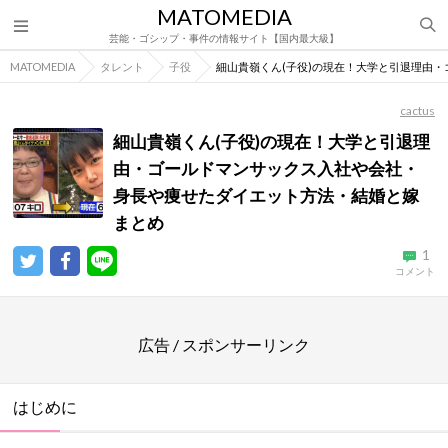
MATOMEDIA
芸能・ゴシップ・事件の情報サイト【国内最大級】
MATOMEDIA
タレント
子役
細山貴嶺くん(子役)の現在！大学と引退理由
cactus
細山貴嶺くん(子役)の現在！大学と引退理
由・ゴールドマンサックス入社や会社・
身長や痩せたダイエット方法・結婚と嫁
まとめ
1
コメント
広告 / スポンサーリンク
はじめに