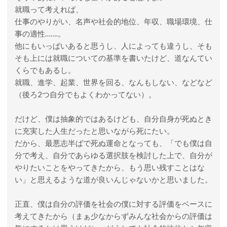
就職って考えれば、
仕事のやりがい、名声や社会的地位、年収、職場環境、仕
事の適性…….。
他にもいっぱいあると思うし、人によっても違うし、そも
そも上には就職についての基準を書いたけど、道なんてい
くらでもあるし。
就職、進学、起業、世界を回る、なんもしない、などなど
（後ろ2つ自分でもよくわかってない）。
だけど、僕は抽象的ではあるけども、自分自身が死ぬとき
に充実した人生だったと思いながら死にたい。
だから、最悪志半ばで死ぬ運命となっても、「でも僕は自
分で考え、自分であらゆる選択肢を検討した上で、自分が
やりたいことをやってきたから、もう思い残すことはな
い」と思えるような道が良いんじゃないかと思いました。
正直、僕は自分の評価を社会の僕に対する評価をベースに
考えてきたから（まぁ少なからずみんな社会からの評価は