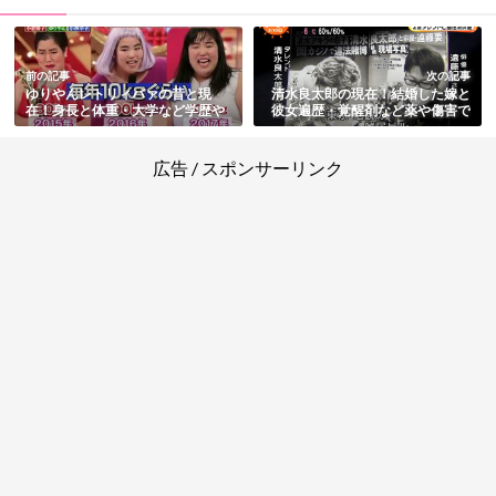
前の記事
次の記事
ゆりやんレトリィバァの昔と現
清水良太郎の現在！結婚した嫁と
在！身長と体重・大学など学歴や
彼女遍歴・覚醒剤など薬や傷害で
英語力まとめ
の逮捕まとめ
広告 / スポンサーリンク