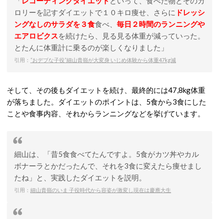
「
レコーディングダイエット
といって、食べた物とそのカ
ロリーを記すダイエットで１０キロ痩せ、さらに
ドレッシ
ングなしのサラダを３食
食べ、
毎日２時間のランニングや
エアロビクス
を続けたら、見る見る体重が減っていった。
とたんに体重計に乗るのが楽しくなりました」
引用：
“おデブな子役”細山貴嶺が大変身 いじめ体験から体重47kg減
そして、その後もダイエットを続け、最終的には47,8kg体重
が落ちました。ダイエットのポイントは、5食から3食にした
ことや食事内容、それからランニングなどを挙げています。
細山は、「昔5食食べてたんですよ。5食がカツ丼やカル
ボナーラとかだったんで、それを3食に変えたら痩せまし
たね」と、実践したダイエットを説明。
引用：
細山貴嶺のいま 子役時代から容姿が激変し現在は慶應大生