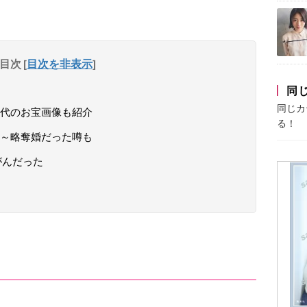
目次
[
目次を非表示
]
同
同じカ
代のお宝画像も紹介
る！
～略奪婚だった噂も
がんだった