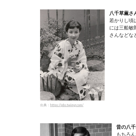
八千草薫さ
若かりし頃
には三船敏
さんなどな
出典：
https://pbs.twimg.com/
昔の八千
もちろん