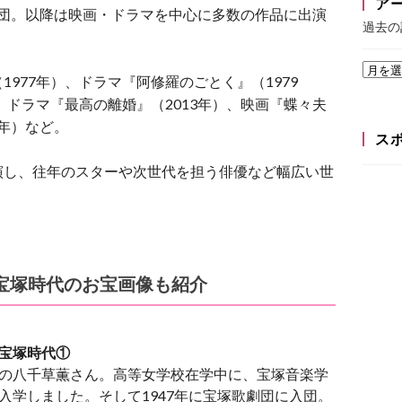
ア
に退団。以降は映画・ドラマを中心に多数の作品に出演
過去の
977年）、ドラマ『阿修羅のごとく』（1979
、ドラマ『最高の離婚』（2013年）、映画『蝶々夫
4年）など。
ス
演し、往年のスターや次世代を担う俳優など幅広い世
宝塚時代のお宝画像も紹介
宝塚時代①
の八千草薫さん。高等女学校在学中に、宝塚音楽学
入学しました。そして1947年に宝塚歌劇団に入団。