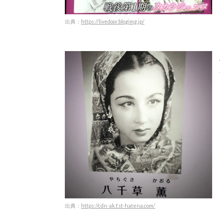
出典：
https://livedoor.blogimg.jp/
出典：
https://cdn-ak.f.st-hatena.com/