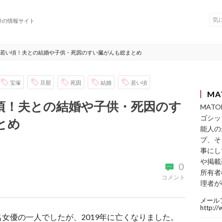
件の情報サイト
若い頃！夫との結婚や子供・死因のすい臓がんも総まとめ
宝塚
旦那
死因
結婚
若い頃
MA
頃！夫との結婚や子供・死因のす
MAT
ゴシッ
とめ
能人の
プ、そ
事にし
や掲載
0
所有者
コメント
理者が
メール
http:/
女優の一人でしたが、2019年に亡くなりました。