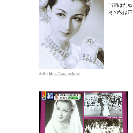
当初はたぬ
その後は正
出典：
https://stat.ameba.jp/