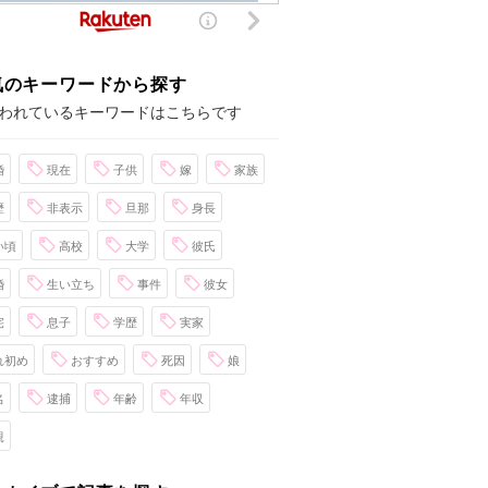
気のキーワードから探す
われているキーワードはこちらです
婚
現在
子供
嫁
家族
歴
非表示
旦那
身長
い頃
高校
大学
彼氏
婚
生い立ち
事件
彼女
宅
息子
学歴
実家
れ初め
おすすめ
死因
娘
名
逮捕
年齢
年収
親