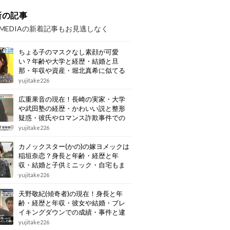
新の記事
OMEDIAの新着記事もお見逃しなく
ちょる子のマスクなし素顔が可愛
い？年齢や大学と経歴・結婚と旦
那・年収や資産・堀北真希に似てる
画像もまとめ
yujitake226
広重果音の現在！長崎の実家・大学
や武田塾の経歴・かわいい説と整形
疑惑・彼氏やロマンス詐欺事件での
逮捕もまとめ
yujitake226
カノックスター(かの)の嫁ヨメックは
稲垣奈恋？身長と年齢・経歴と年
収・結婚と子供ミニック・自宅もま
とめ
yujitake226
天野敬紀(傾奇者)の現在！身長と年
齢・経歴と年収・彼女や結婚・ブレ
イキングダウンでの成績・事件と逮
捕もまとめ
yujitake226