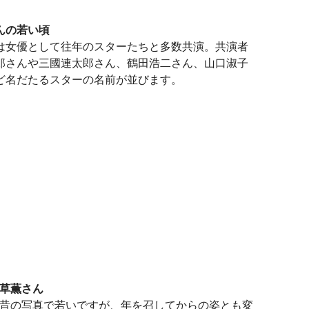
んの若い頃
は女優として往年のスターたちと多数共演。共演者
郎さんや三國連太郎さん、鶴田浩二さん、山口淑子
ど名だたるスターの名前が並びます。
草薫さん
昔の写真で若いですが、年を召してからの姿とも変