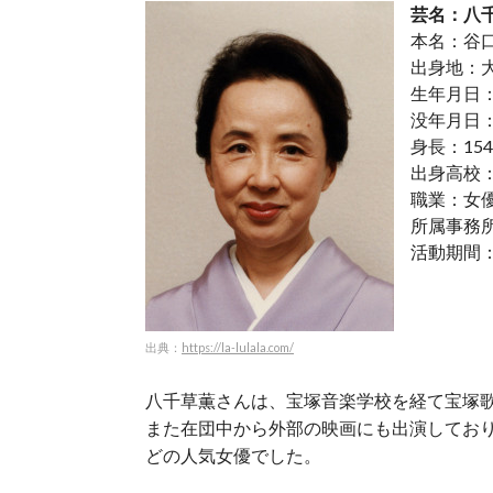
芸名：八
本名：谷
出身地：
生年月日：
没年月日：2
身長：154
出身高校
職業：女
所属事務
活動期間：1
出典：
https://la-lulala.com/
八千草薫さんは、宝塚音楽学校を経て宝塚
また在団中から外部の映画にも出演してお
どの人気女優でした。