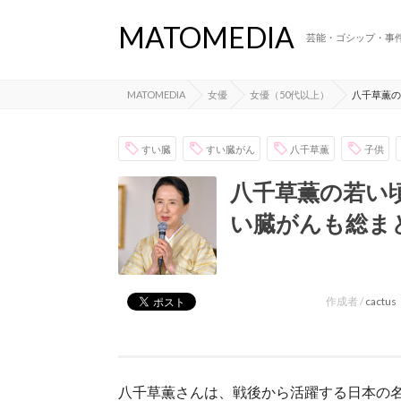
MATOMEDIA
芸能・ゴシップ・事
MATOMEDIA
女優
女優（50代以上）
八千草薫の
すい臓
すい臓がん
八千草薫
子供
八千草薫の若い
い臓がんも総ま
作成者 /
cactus
八千草薫さんは、戦後から活躍する日本の名