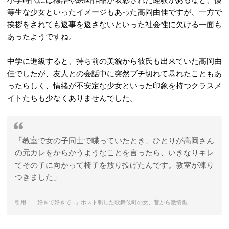
等生な少女といったイメージもあった高岡由佳ですが、一方で
挨拶をされても返事を返さないといった社会性に欠ける一面も
あったようですね。
中学に進級すると、持ち前の美貌から彼氏も出来ていた高岡由
佳でしたが、友人との会話中に突然ブチ切れて暴れたこともあ
ったらしく、情緒が不安定な少女といった印象を持つクラスメ
イトたちも少なくありませんでした。
「教室で女の子同士で喋っていたとき、ひとりが高岡さん
の元カレをからかうようなことを言ったら、いきなりキレ
てその子に向かって椅子を放り投げたんです。教室が凍り
つきました」
引用：
「好きで好きで…」ホスト刺した歌舞伎町の女、昔から激情型