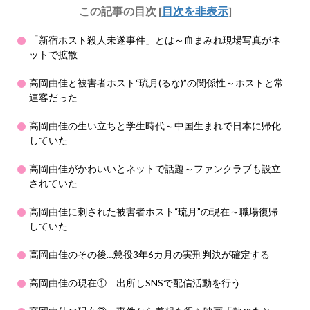
この記事の目次
[
目次を非表示
]
「新宿ホスト殺人未遂事件」とは～血まみれ現場写真がネ
ットで拡散
高岡由佳と被害者ホスト“琉月(るな)”の関係性～ホストと常
連客だった
高岡由佳の生い立ちと学生時代～中国生まれで日本に帰化
していた
高岡由佳がかわいいとネットで話題～ファンクラブも設立
されていた
高岡由佳に刺された被害者ホスト“琉月”の現在～職場復帰
していた
高岡由佳のその後…懲役3年6カ月の実刑判決が確定する
高岡由佳の現在① 出所しSNSで配信活動を行う