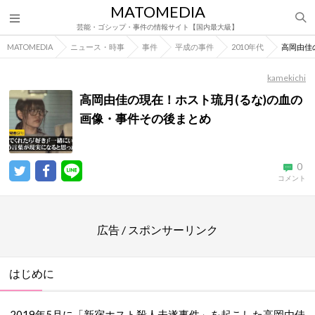
MATOMEDIA
芸能・ゴシップ・事件の情報サイト【国内最大級】
MATOMEDIA
ニュース・時事
事件
平成の事件
2010年代
高岡由佳
kamekichi
高岡由佳の現在！ホスト琉月(るな)の血の
画像・事件その後まとめ
0
コメント
広告 / スポンサーリンク
はじめに
2019年5月に「新宿ホスト殺人未遂事件」を起こした高岡由佳