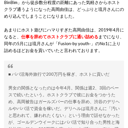
BinBim」から徒歩数分程度の距離にあった気軽さからホスト
クラブ通うようになった高岡由佳は、どっぷりと琉月さんにの
めり込んでしまうことになりました。
あまりにホスト遊びにハマりすぎた高岡由佳は、2019年4月に
なると、
仕事を辞めてホストクラブに通い詰める
までになり、
同年の5月には琉月さんが「Fusion-by youth-」のNo1に上り
詰めるほどお金を貢いでいたと言われております。
■ パパ活海外旅行で200万円を稼ぎ、ホストに貢いだ
男女の関係となったのは今年4月。関係は週2、3回のペー
スで続いたという。ホストクラブで彼にお金をつかうた
め、高岡被告はガールズバーの仕事を辞め、渋谷のデリヘ
ルやパパ活で資金を稼いだ。デリヘルは琉月さんに「汚い
と思われて、嫌われたくない」という理由で話せなかった
が、ゴールデンウイークにはパパ活で知り合った男性と海