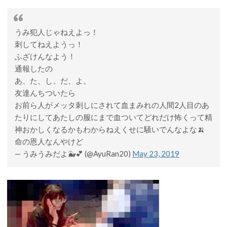
うみ犯人じゃねえよっ！
刺してねえようっ！
ふざけんなよう！
通報したの
あ、た、し、だ、よ。
友達んちついたら
お前ら人がメッタ刺しにされて血まみれの人間2人目のあ
たりにしてあたしの服にまで血ついてどれだけ怖くって精
神おかしくなるかもわからねえくせに騒いでんなよな🍌
命の恩人なんやけど
— うみうみだよ🐳💕 (@AyuRan20)
May 23, 2019