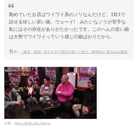
勤めていたお店はワイワイ系のノリなんだけど、1対1で
話せる珍しい若い娘。ウェーイ! みたいなノリが苦手な
私にはその存在がありがたかったです。このへんの若い娘
は大勢でワイワイっていう感じの娘ばかりだから。
引
用：
《東京・新宿》好きすぎて彼氏を刺した女の、猟奇的な “血まみれ素顔”
出典：
https://dcdn.cdn.nimg.jp