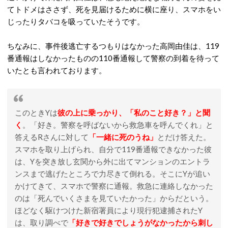
てトドメはささず、死を見届けるために横に座り、スマホをい
じったりタバコを吸っていたそうです。
ちなみに、事件後逃亡するつもりはなかった高岡由佳は、119
番通報はしなかったものの110番通報して警察の到着を待って
いたとも言われております。
このときYは
彼の上に乗っかり、「私のこと好き？」と聞
く
。「好き。警察を呼ばないから救急車を呼んでくれ」と
答えるRさんに対して
「一緒に死のうね」
とだけ答えた。
スマホを取り上げられ、自分で119番通報できなかった彼
は、Yを突き放し玄関から外に出てマンションのエントラ
ンスまで逃げたところで力尽きて倒れる。そこにYが追い
かけてきて、スマホで警察に通報。救急に連絡しなかった
のは「死んでいくさまを見ていたかった」からだという。
ほどなく駆けつけた新宿署員により現行犯逮捕されたY
は、取り調べで
「好きで好きでしょうがなかったから刺し