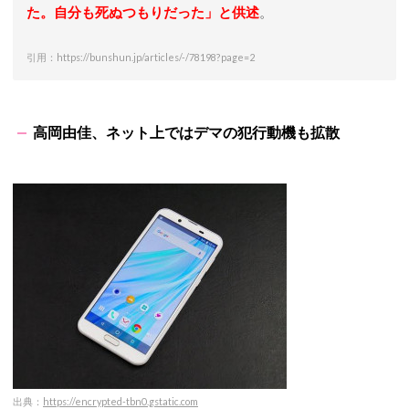
た。自分も死ぬつもりだった」と供述
。
引用：https://bunshun.jp/articles/-/78198?page=2
高岡由佳、ネット上ではデマの犯行動機も拡散
出典：
https://encrypted-tbn0.gstatic.com