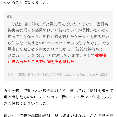
かえることになりました。
「“最近、彼が冷たい”と気に病んでいたようです。当日も
被害者の帰りを部屋でひとり待っていたが男性がなかなか
帰ってこなかった。男性が置き忘れたケータイを盗み見た
ら知らない女性とのツーショットがあったそうです。でも
帰宅した被害者を責めたりはせずに、“複雑な気持ちで一
緒にカーテンをつけた”と供述しています。そして
被害者
が寝入ったところで刃物を突き刺した
。
引用：
《東京・新宿》好きすぎて彼氏を刺した女の、猟奇的な “血まみれ素顔”
腹部を包丁で刺された後の琉月さんに関しては、助けを求めて
逃げ出したものの、マンション1階のエントランス付近で力尽
きて倒れてしまいました。
追いかけて来た高岡由佳は、息も絶え絶えな琉月さんの姿を見