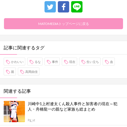
MATOMEDIAトップページに戻る
記事に関連するタグ
かわいい
るな
事件
現在
生い立ち
血
親
高岡由佳
関連する記事
川崎中1上村遼太くん殺人事件と加害者の現在～犯
人・舟橋龍一の親など家族も総まとめ
Pg_st