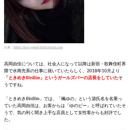
出典：
https://encrypted-tbn0.gstatic.com
高岡由佳については、社会人になって以降は新宿・歌舞伎町界
隈で水商売系の仕事に就いていたらしく、2018年10月より
「ときめきBinBim」というガールズバーの店長をしていた
そ
うですね。
「ときめきBinBim」では、「楓ゆの」という源氏名を名乗っ
ていた高岡由佳は、お客からは「ゆのピー」と呼ばれていたそ
うで、気の利く聞き上手な店員として女性客からも好評でし
た。