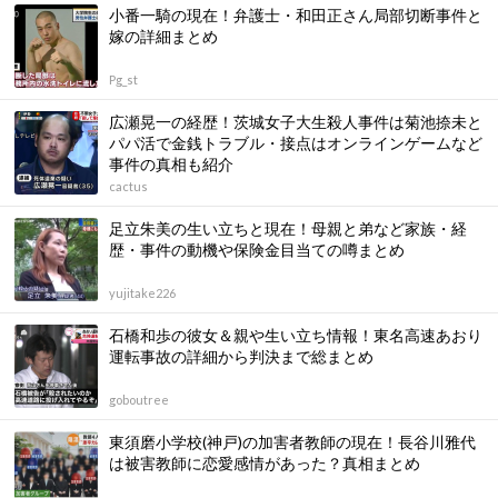
小番一騎の現在！弁護士・和田正さん局部切断事件と
嫁の詳細まとめ
Pg_st
広瀬晃一の経歴！茨城女子大生殺人事件は菊池捺未と
パパ活で金銭トラブル・接点はオンラインゲームなど
事件の真相も紹介
cactus
足立朱美の生い立ちと現在！母親と弟など家族・経
歴・事件の動機や保険金目当ての噂まとめ
yujitake226
石橋和歩の彼女＆親や生い立ち情報！東名高速あおり
運転事故の詳細から判決まで総まとめ
goboutree
東須磨小学校(神戸)の加害者教師の現在！長谷川雅代
は被害教師に恋愛感情があった？真相まとめ