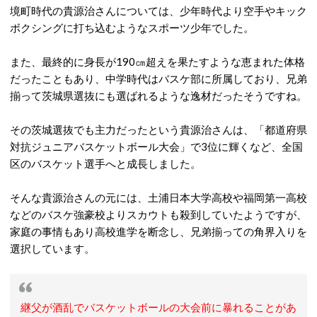
境町時代の貴源治さんについては、少年時代より空手やキック
ボクシングに打ち込むようなスポーツ少年でした。
また、最終的に身長が190㎝超えを果たすような恵まれた体格
だったこともあり、中学時代はバスケ部に所属しており、兄弟
揃って茨城県選抜にも選ばれるような逸材だったそうですね。
その茨城選抜でも主力だったという貴源治さんは、「都道府県
対抗ジュニアバスケットボール大会」で3位に輝くなど、全国
区のバスケット選手へと成長しました。
そんな貴源治さんの元には、土浦日本大学高校や福岡第一高校
などのバスケ強豪校よりスカウトも殺到していたようですが、
家庭の事情もあり高校進学を断念し、兄弟揃っての角界入りを
選択しています。
継父が酒乱でバスケットボールの大会前に暴れることがあ