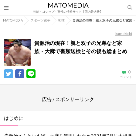
MATOMEDIA
芸能・ゴシップ・事件の情報サイト【国内最大級】
MATOMEDIA
スポーツ選手
相撲
貴源治の現在！親と双子の兄弟など家族・
kamekichi
貴源治の現在！親と双子の兄弟など家
族・大麻で書類送検とその後も総まとめ
0
コメント
広告 / スポンサーリンク
はじめに
貴源治さんといえば、大麻を使用したため2021年7月に大相撲