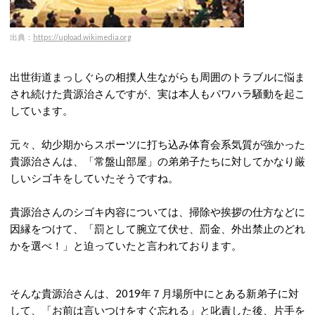
出典：
https://upload.wikimedia.org
出世街道まっしぐらの相撲人生ながらも周囲のトラブルに悩ま
され続けた貴源治さんですが、実は本人もパワハラ騒動を起こ
しています。
元々、幼少期からスポーツに打ち込み体育会系気質が強かった
貴源治さんは、「常盤山部屋」の弟弟子たちに対してかなり厳
しいシゴキをしていたそうですね。
貴源治さんのシゴキ内容については、掃除や挨拶の仕方などに
因縁をつけて、「罰として腕立て伏せ、罰金、外出禁止のどれ
かを選べ！」と迫っていたと言われております。
そんな貴源治さんは、2019年７月場所中にとある新弟子に対
して、「お前は言いつけをすぐ忘れる」と叱責した後、片手を