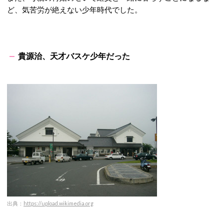
ど、気苦労が絶えない少年時代でした。
貴源治、天才バスケ少年だった
出典：
https://upload.wikimedia.org