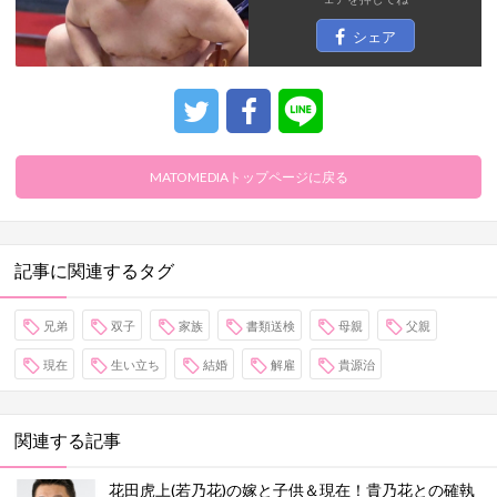
シェア
MATOMEDIAトップページに戻る
記事に関連するタグ
兄弟
双子
家族
書類送検
母親
父親
現在
生い立ち
結婚
解雇
貴源治
関連する記事
花田虎上(若乃花)の嫁と子供＆現在！貴乃花との確執