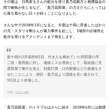
その後は、日馬富士さんの処分を巡り貴乃花親方と相撲協会の
間で確執が生じるなど、「貴乃花部屋」の力士たちにとっては
心落ち着かない日々が続くことになりました。
そんな中で2018年3月になると、今度は十両に昇進したばかり
の兄・スダリオ剛さんが暴力事件を起こし、1場所の出場停止
処分を受けるアクシデントまで発生します。
新十両の3月場所8日目、付き人を務めていた同部屋の序
二段・貴西龍に対し、連絡ミスを理由として、取組後に支
度部屋で暴行を加え、顔面打撲・口内裂傷などの負傷をさ
せたことにより、師匠・貴乃花より謹慎を言い渡されて、
9日目より休場した。
引用：
スダリオ剛
「貴乃花部屋」のトラブルはさらに続き、2018年6月には相撲