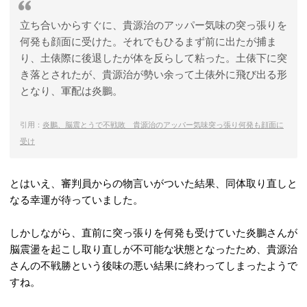
立ち合いからすぐに、貴源治のアッパー気味の突っ張りを
何発も顔面に受けた。それでもひるまず前に出たが捕ま
り、土俵際に後退したが体を反らして粘った。土俵下に突
き落とされたが、貴源治が勢い余って土俵外に飛び出る形
となり、軍配は炎鵬。
引用：
炎鵬、脳震とうで不戦敗 貴源治のアッパー気味突っ張り何発も顔面に
受け
とはいえ、審判員からの物言いがついた結果、同体取り直しと
なる幸運が待っていました。
しかしながら、直前に突っ張りを何発も受けていた炎鵬さんが
脳震盪を起こし取り直しが不可能な状態となったため、貴源治
さんの不戦勝という後味の悪い結果に終わってしまったようで
すね。