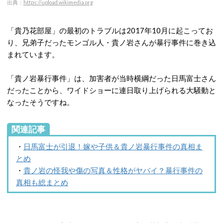
出典：
https://upload.wikimedia.org
「貴乃花部屋」の最初のトラブルは2017年10月に起こってお
り、兄弟子だったモンゴル人・貴ノ岩さんが暴行事件に巻き込
まれています。
「貴ノ岩暴行事件」は、加害者が当時横綱だった日馬富士さん
だったことから、ワイドショーに連日取り上げられる大騒動と
なったそうですね。
関連記事
・
日馬富士が引退！嫁や子供＆貴ノ岩暴行事件の真相ま
とめ
・
貴ノ岩の怪我や傷の写真＆性格がヤバイ？暴行事件の
真相も総まとめ