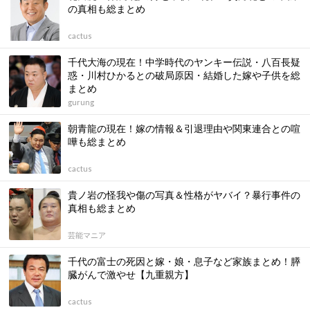
の真相も総まとめ
cactus
千代大海の現在！中学時代のヤンキー伝説・八百長疑
惑・川村ひかるとの破局原因・結婚した嫁や子供を総
まとめ
gurung
朝青龍の現在！嫁の情報＆引退理由や関東連合との喧
嘩も総まとめ
cactus
貴ノ岩の怪我や傷の写真＆性格がヤバイ？暴行事件の
真相も総まとめ
芸能マニア
千代の富士の死因と嫁・娘・息子など家族まとめ！膵
臓がんで激やせ【九重親方】
cactus