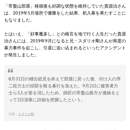
「常盤山部屋」移籍後も好調な状態を維持していた貴源治さん
は、2019年5月場所で優勝をした結果、初入幕を果たすことに
もなりました。
とはいえ、「好事魔多し」との格言を地で行く人生だった貴源
治さんには、2019年9月になると兄・スダリオ剛さんが再度の
暴力事件を起こし、引退に追い込まれるといったアクシデント
が発生しました。
8月31日の稽古総見を終えて部屋に戻った後、付け人の序
二段力士の頭部を殴る暴行を加えた。9月2日に被害者力
士ら3人が姿を消したため、師匠の常盤山親方が連絡をと
って2日深夜に詳細を把握したという。
引用：
スダリオ剛