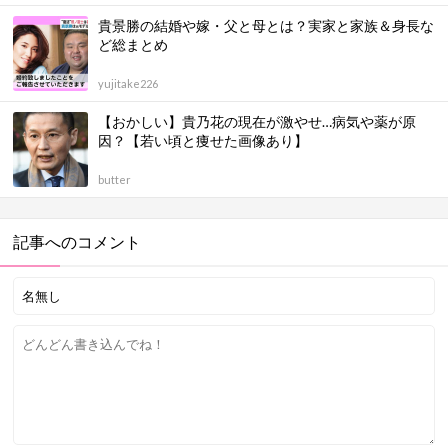
貴景勝の結婚や嫁・父と母とは？実家と家族＆身長な
ど総まとめ
yujitake226
【おかしい】貴乃花の現在が激やせ…病気や薬が原
因？【若い頃と痩せた画像あり】
butter
記事へのコメント