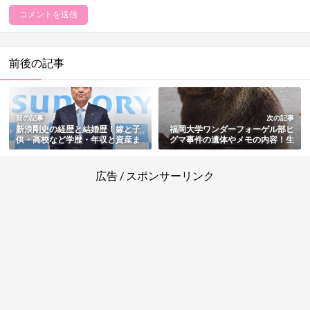
前後の記事
前の記事
次の記事
新浪剛史の経歴と結婚歴！嫁と子
福岡大学ワンダーフォーゲル部ヒ
供・高校など学歴・年収と資産ま
グマ事件の遺体やメモの内容！生
とめ【サントリー元社長・会長】
き残りのその後・現在も総まとめ
広告 / スポンサーリンク