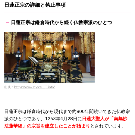
日蓮正宗の詳細と禁止事項
日蓮正宗は鎌倉時代から続く仏教宗派のひとつ
出
典：
https://www.myotsuuji.info/
日蓮正宗は鎌倉時代から現代まで約800年間続いてきた仏教宗
派のひとつであり、1253年4月28日に
日蓮大聖人が「南無妙
法蓮華経」の宗旨を建立したことが始まり
とされています。