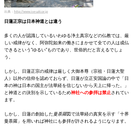
出典：
http://www.isesaki.or.jp
日蓮正宗は日本神道とは違う
多くの人が認識しているいわゆる浄土真宗などの仏教では、厳
しい戒律がなく、阿弥陀如来の働きにまかせて全ての人は成仏
できるという”ゆるい”ものであり、世俗的だと言えるでしょ
う。
しかし、日蓮正宗の戒律は厳しく大御本尊（宗祖・日蓮大聖
人）以外の信仰を認めておらず、日蓮が立正安国論の中で「日
本の神は日本の国主が法華経を信じないから天上に帰った。」
と神道との決別を示しているため
神社への参拝は禁止
されてい
ます。
しかし、日蓮の創始した
曼荼羅
図で法華経の真実を示す「十界
曼荼羅」を用いれば神社にも参拝が許されるようになります。