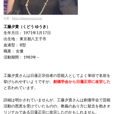
出典：
https://www.oricon.co.jp/
工藤夕貴（くどう ゆうき）
生年月日： 1971年1月17日
出生地： 東京都八王子市
血液型： B型
職業： 女優
活動期間： 1983年 –
工藤夕貴さんは日蓮正宗信者の芸能人としてよく筆頭で名前を
挙げられやすいようですが、
創価学会から日蓮正宗に改宗した
と言われています。
詳細は明かされていませんが、工藤夕貴さんは創価学会で芸能
活動の恩恵を受けていたものの、教義のあり方に疑念を抱きオ
リジナルである日蓮正宗に改宗したのかもしれません。