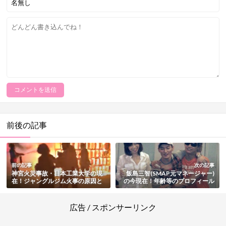
前後の記事
前の記事
次の記事
神宮火災事故・日本工業大学の現
飯島三智(SMAP元マネージャー)
在！ジャングルジム火事の原因と
の今現在！年齢等のプロフィール
その後まとめ
や経歴・メンバーとの仲・週刊文
春のインタビュー内容まとめ
広告 / スポンサーリンク