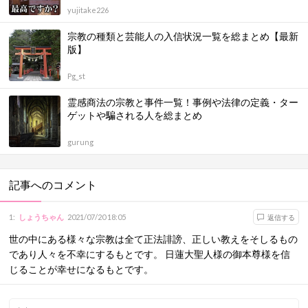
yujitake226
宗教の種類と芸能人の入信状況一覧を総まとめ【最新
版】
Pg_st
霊感商法の宗教と事件一覧！事例や法律の定義・ター
ゲットや騙される人を総まとめ
gurung
記事へのコメント
1
:
しょうちゃん
2021/07/20 18:05
返信する
世の中にある様々な宗教は全て正法誹謗、正しい教えをそしるもの
であり人々を不幸にするもとです。 日蓮大聖人様の御本尊様を信
じることが幸せになるもとです。