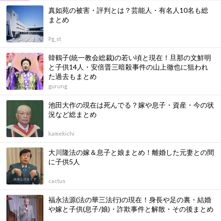
真如苑の被害・評判とは？芸能人・有名人10名も総
まとめ
Pg_st
韓鶴子(統一教会総裁)の若い頃と現在！旦那の文鮮明
と子供14人・安倍晋三暗殺事件の山上徹也に狙われ
た過去もまとめ
gurung
池田大作の現在は死んでる？嫁や息子・資産・今の状
況など総まとめ
kamekichi
大川隆法の嫁＆息子と娘まとめ！離婚した元妻との間
に子供5人
cactus
福永法源(法の華三法行)の現在！身長や足の裏・結婚
や嫁と子供(息子/娘)・詐欺事件と解散・その後まとめ