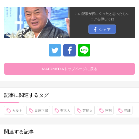
この記事が役に立ったと思ったら
シ
ェア
を押してね
シェア
MATOMEDIAトップページに戻る
記事に関連するタグ
カルト
日蓮正宗
有名人
芸能人
評判
詳細
関連する記事