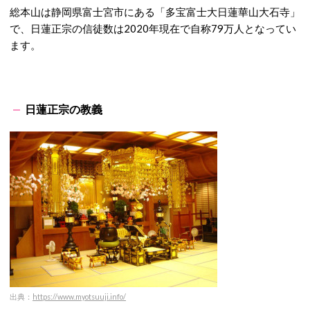
総本山は静岡県富士宮市にある「多宝富士大日蓮華山大石寺」
で、日蓮正宗の信徒数は2020年現在で自称79万人となってい
ます。
日蓮正宗の教義
出典：
https://www.myotsuuji.info/