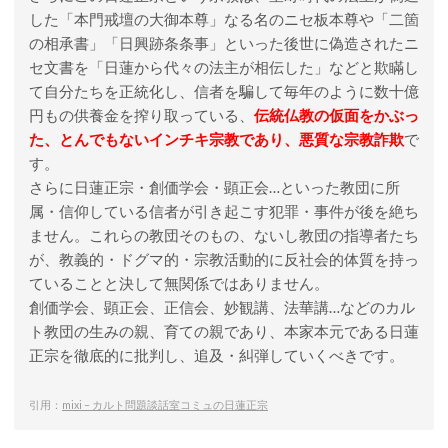
した「本門戒壇の大御本尊」なる名のニセ板本尊や「二箇
の相承書」「日興跡条条事」といった後世に偽造されたニ
セ文書を「日蓮から代々の法主が相伝した」などと欺瞞し
て自分たちを正統化し、信者を騙して毎年のように数十億
円もの供養金を搾り取っている、
伝統仏教の仮面をかぶっ
た、とんでもないインチキ宗教であり、悪質な宗教詐欺
で
す。
さらに日蓮正宗・創価学会・顕正会…といった教団に所
属・信仰している信者が引き起こす犯罪・事件が後を絶ち
ません。これらの教団そのもの、ないし教団の指導者たち
が、教義的・ドグマ的・宗教活動的に反社会的体質を持っ
ていることと決して無関係ではありません。
創価学会、顕正会、正信会、妙観講、法華講…などのカル
ト教団の生みの親、育ての親であり、本家本元である日蓮
正宗を徹底的に批判し、追及・糾弾していくべきです。
引用：
mixi – カルト問題談話室コミュの日蓮正宗