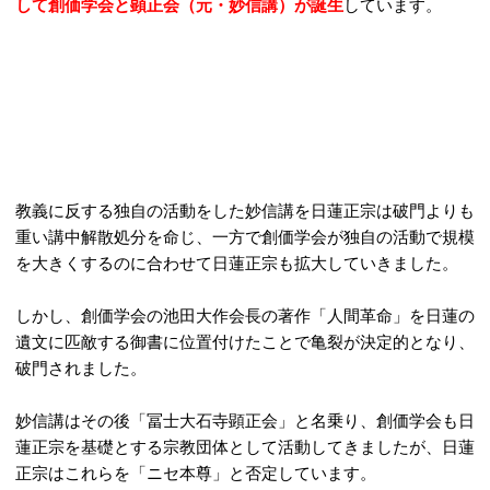
して創価学会と顕正会（元・妙信講）が誕生
しています。
教義に反する独自の活動をした妙信講を日蓮正宗は破門よりも
重い講中解散処分を命じ、一方で創価学会が独自の活動で規模
を大きくするのに合わせて日蓮正宗も拡大していきました。
しかし、創価学会の池田大作会長の著作「人間革命」を日蓮の
遺文に匹敵する御書に位置付けたことで亀裂が決定的となり、
破門されました。
妙信講はその後「冨士大石寺顕正会」と名乗り、創価学会も日
蓮正宗を基礎とする宗教団体として活動してきましたが、日蓮
正宗はこれらを「ニセ本尊」と否定しています。