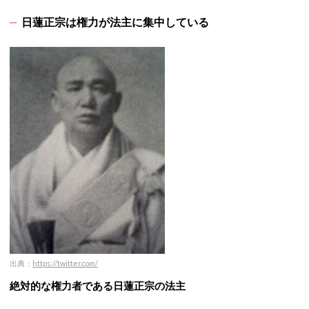
日蓮正宗は権力が法主に集中している
出典：
https://twitter.com/
絶対的な権力者である日蓮正宗の法主