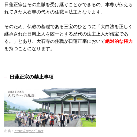
日蓮正宗はその血脈を受け継ぐことができるの、本尊が伝えら
れてきた大石寺の代々の住職＝法主となります。
そのため、仏教の基礎である三宝のひとつに「大白法を正しく
継承された日興上人を随一とする歴代の法主上人が僧宝であ
る。」とあり、大石寺の住職が日蓮正宗において
絶対的な権力
を持つことになります。
日蓮正宗の禁止事項
出典：
https://myoenji.net