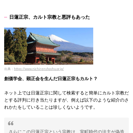
日蓮正宗、カルト宗教と悪評もあった
出典：
https://www.nichirenshoshu.or.jp/
創価学会、顕正会を生んだ日蓮正宗もカルト？
ネット上では日蓮正宗に関して検索すると簡単にカルト宗教だ
とする評判に行き当たりますが、例えば以下のような紹介のさ
れかたをしていることは珍しくないようです。
さらにこの日蓮正宗という宗教は、室町時代の法主が偽造