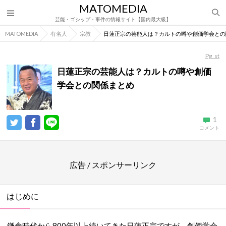
MATOMEDIA
芸能・ゴシップ・事件の情報サイト【国内最大級】
MATOMEDIA
有名人
宗教
日蓮正宗の芸能人は？カルトの噂や創価学会との
Pg_st
日蓮正宗の芸能人は？カルトの噂や創価
学会との関係まとめ
1
コメント
広告 / スポンサーリンク
はじめに
鎌倉時代から800年以上続いてきた日蓮正宗ですが、創価学会