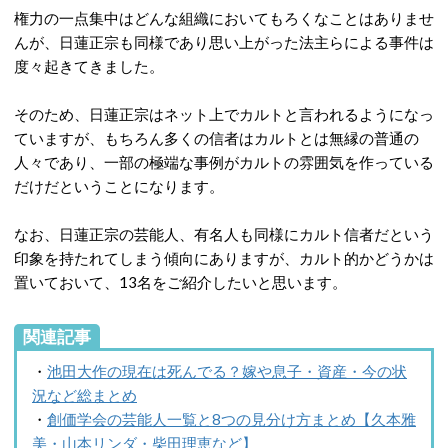
権力の一点集中はどんな組織においてもろくなことはありませ
んが、日蓮正宗も同様であり思い上がった法主らによる事件は
度々起きてきました。
そのため、日蓮正宗はネット上でカルトと言われるようになっ
ていますが、もちろん多くの信者はカルトとは無縁の普通の
人々であり、一部の極端な事例がカルトの雰囲気を作っている
だけだということになります。
なお、日蓮正宗の芸能人、有名人も同様にカルト信者だという
印象を持たれてしまう傾向にありますが、カルト的かどうかは
置いておいて、13名をご紹介したいと思います。
関連記事
・
池田大作の現在は死んでる？嫁や息子・資産・今の状
況など総まとめ
・
創価学会の芸能人一覧と8つの見分け方まとめ【久本雅
美・山本リンダ・柴田理恵など】