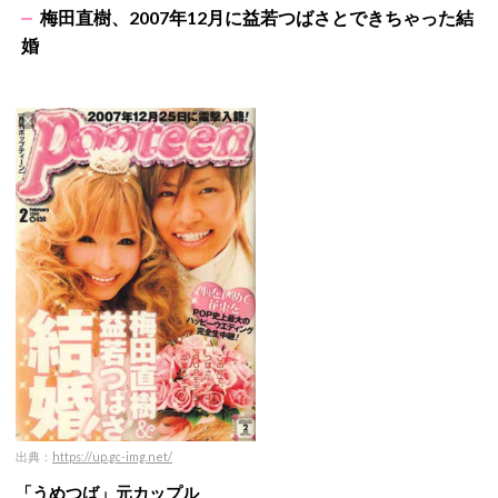
梅田直樹、2007年12月に益若つばさとできちゃった結
婚
出典：
https://up.gc-img.net/
「うめつば」元カップル