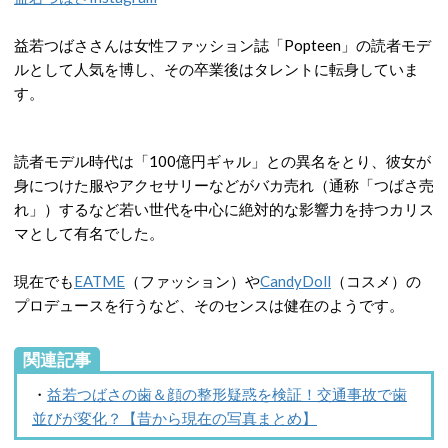
益若つばささんは女性ファッション誌「Popteen」の読者モデ
ルとして人気を博し、その卒業後はタレントに転身していま
す。
読者モデル時代は「100億円ギャル」との異名をとり、彼女が
身につけた服やアクセサリーなどがバカ売れ（通称「つばさ売
れ」）するなど若い世代を中心に絶対的な影響力を持つカリス
マとして有名でした。
現在でも
EATME
（ファッション）や
CandyDoll
（コスメ）の
プロデュースを行うなど、そのセンスは健在のようです。
関連記事
・
益若つばさの歯＆顔の整形疑惑を検証！交通事故で歯
並びが変化？【昔から現在の写真まとめ】