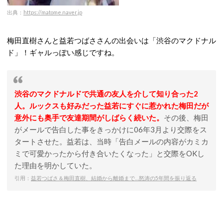
出典：
https://matome.naver.jp
梅田直樹さんと益若つばささんの出会いは「渋谷のマクドナル
ド」！ギャルっぽい感じですね。
渋谷のマクドナルドで共通の友人を介して知り合った2
人。ルックスも好みだった益若にすぐに惹かれた梅田だが
意外にも奥手で友達期間がしばらく続いた。
その後、梅田
がメールで告白した事をきっかけに06年3月より交際をス
タートさせた。益若は、当時「告白メールの内容がカミカ
ミで可愛かったから付き合いたくなった」と交際をOKし
た理由を明かしていた。
引用：
益若つばさ＆梅田直樹、結婚から離婚まで…怒涛の5年間を振り返る