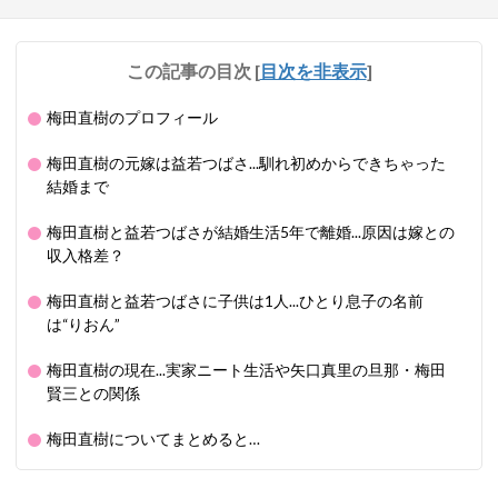
この記事の目次
[
目次を非表示
]
梅田直樹のプロフィール
梅田直樹の元嫁は益若つばさ...馴れ初めからできちゃった
結婚まで
梅田直樹と益若つばさが結婚生活5年で離婚...原因は嫁との
収入格差？
梅田直樹と益若つばさに子供は1人...ひとり息子の名前
は“りおん”
梅田直樹の現在...実家ニート生活や矢口真里の旦那・梅田
賢三との関係
梅田直樹についてまとめると…