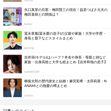
cactus
矢口真里の旦那・梅田賢三の現在！益若つばさ元夫の
梅田直樹との関係は？
butter
冨永章胤(冨永愛の息子)の父親や家族！大学や学歴・
身長と股下などスタイルまとめ
gurung
吉井添(モデル)はハーフ？本名や身長・母親と姉など
家族・出身高校と大学も総まとめ【吉井和哉の息子】
yujitake226
柳俊太郎の歴代彼女と結婚！麻宮彩希・太田莉菜・N
ANAMIとの熱愛の噂まとめ
cactus
記事へのコメント