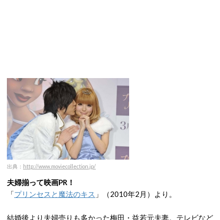
出典：
http://www.moviecollection.jp/
夫婦揃って映画PR！
「
プリンセスと魔法のキス
」（2010年2月）より。
結婚後より夫婦売りも多かった梅田・益若元夫妻。テレビなど