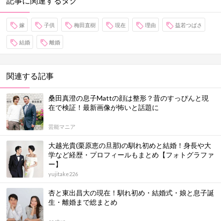
記事に関連するタグ
嫁
子供
梅田直樹
現在
理由
益若つばさ
結婚
離婚
関連する記事
桑田真澄の息子Mattの顔は整形？昔のすっぴんと現
在で検証！最新画像が怖いと話題に
芸能マニア
大越光貴(栗原恵の旦那)の馴れ初めと結婚！身長や大
学など経歴・プロフィールもまとめ【フォトグラファ
ー】
yujitake226
杏と東出昌大の現在！馴れ初め・結婚式・娘と息子誕
生・離婚まで総まとめ