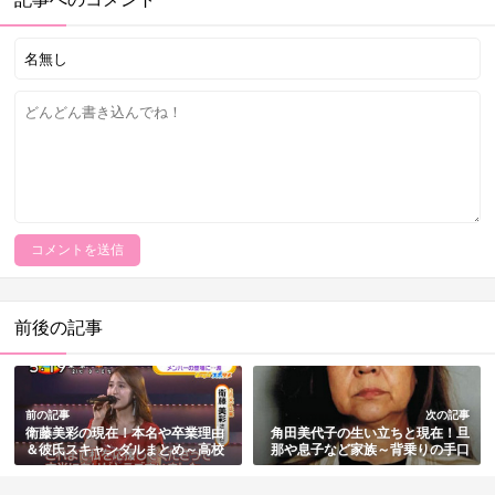
前後の記事
前の記事
次の記事
衛藤美彩の現在！本名や卒業理由
角田美代子の生い立ちと現在！旦
＆彼氏スキャンダルまとめ～高校
那や息子など家族～背乗りの手口
時代からアイドル活動
まとめ