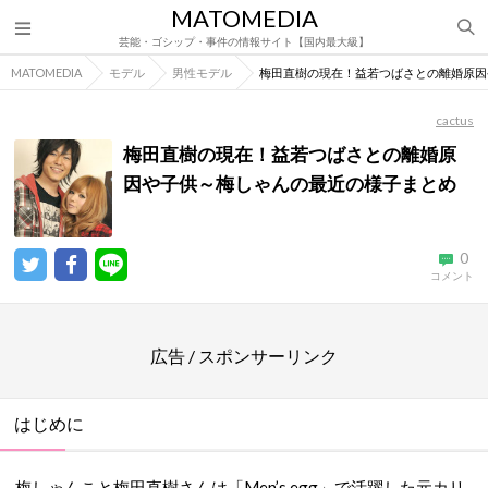
MATOMEDIA
芸能・ゴシップ・事件の情報サイト【国内最大級】
MATOMEDIA
モデル
男性モデル
梅田直樹の現在！益若つばさとの離婚原因
cactus
梅田直樹の現在！益若つばさとの離婚原
因や子供～梅しゃんの最近の様子まとめ
0
コメント
広告 / スポンサーリンク
はじめに
梅しゃんこと梅田直樹さんは「Men’s egg」で活躍した元カリ