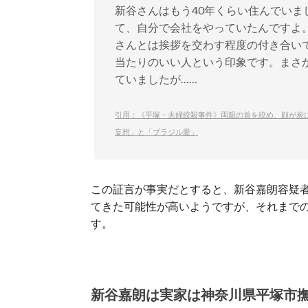
新谷さんはもう40年くらい住んでい
て、自分で会社をやっていたんですよ
さんとは挨拶を交わす程度の付き合い
当たりのいい人という印象です。まさ
ていましたが……
引用：《平塚・夫婦絞殺事件》両親の首を絞め、顔が炭に
妄想」と「ブラジル愛」
この証言が事実だとすると、新谷嘉朗容疑者
てきた可能性が高いようですが、それまで
す。
新谷嘉朗は実家は神奈川県平塚市