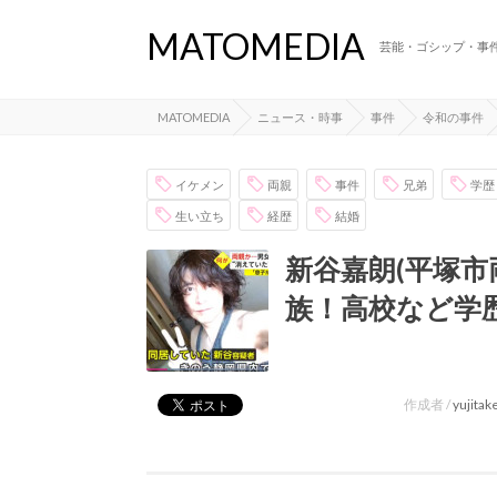
MATOMEDIA
芸能・ゴシップ・事
MATOMEDIA
ニュース・時事
事件
令和の事件
イケメン
両親
事件
兄弟
学歴
生い立ち
経歴
結婚
新谷嘉朗(平塚市
族！高校など学
作成者 /
yujita