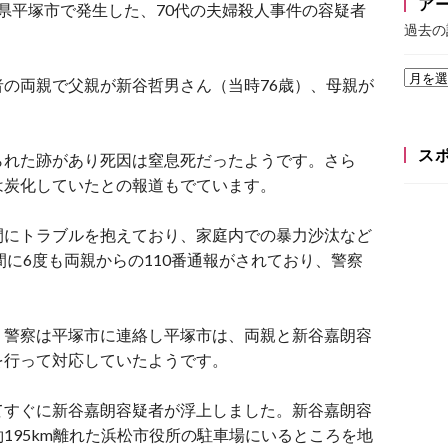
ア
奈川県平塚市で発生した、70代の夫婦殺人事件の容疑者
過去の
の両親で父親が新谷哲男さん（当時76歳）、母親が
ス
られた跡があり死因は窒息死だったようです。さら
は炭化していたとの報道もでています。
間にトラブルを抱えており、家庭内での暴力沙汰など
月の間に6度も両親からの110番通報がされており、警察
、警察は平塚市に連絡し平塚市は、両親と新谷嘉朗容
を行って対応していたようです。
てすぐに新谷嘉朗容疑者が浮上しました。新谷嘉朗容
195km離れた浜松市役所の駐車場にいるところを地