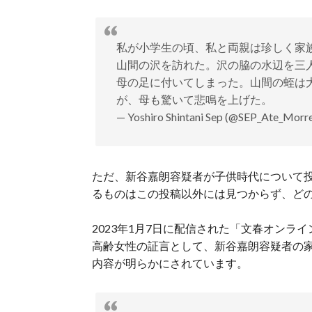
私が小学生の頃、私と両親は珍しく家族
山間の沢を訪れた。沢の脇の水辺を三人
母の足に付いてしまった。山間の蛭は
が、母も驚いて悲鳴を上げた。
— Yoshiro Shintani Sep (@SEP_Ate_Morr
ただ、新谷嘉朗容疑者が子供時代について
るものはこの投稿以外には見つからず、ど
2023年1月7日に配信された「文春オン
高齢女性の証言として、新谷嘉朗容疑者の家
内容が明らかにされています。