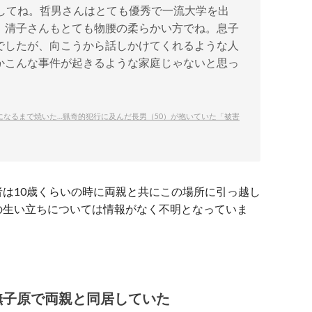
ましてね。哲男さんはとても優秀で一流大学を出
。清子さんもとても物腰の柔らかい方でね。息子
でしたが、向こうから話しかけてくれるような人
かこんな事件が起きるような家庭じゃないと思っ
なるまで焼いた…猟奇的犯行に及んだ長男（50）が抱いていた「被害
は10歳くらいの時に両親と共にこの場所に引っ越し
の生い立ちについては情報がなく不明となっていま
撫子原で両親と同居していた