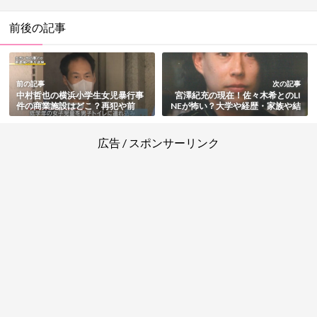
前後の記事
前の記事
次の記事
中村哲也の横浜小学生女児暴行事
宮澤紀充の現在！佐々木希とのLI
件の商業施設はどこ？再犯や前
NEが怖い？大学や経歴・家族や結
科・経歴と家族や結婚・現在もま
婚・金銭トラブルまとめ【ジュエ
とめ
リーデザイナー】
広告 / スポンサーリンク