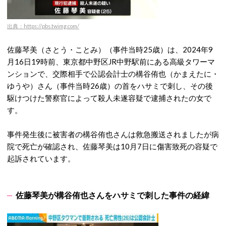
出典：https://pbs.twimg.com/
佐藤琴美（さとう・ことみ）（事件当時25歳）は、2024年9
月16日19時前、東京都中野区JR中野駅前にある高級タワーマ
ンションで、交際相手で公認会計士の構谷侑也（かまえたに・
ゆうや）さん（事件当時26歳）の首をハサミで刺し、その後
駆けつけた警察官によって殺人未遂容疑で逮捕されたの女で
す。
事件発生後に被害者の構谷侑也さんは救急搬送されましたが病
院で死亡が確認され、佐藤琴美は10月7日に傷害致死の容疑で
起訴されています。
佐藤琴美が構谷侑也さんをハサミで刺した事件の経緯