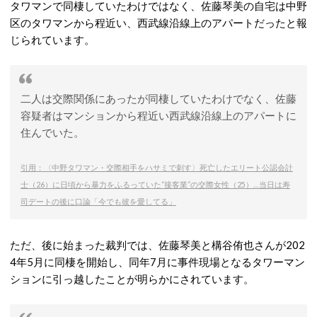
タワマンで同棲していたわけではなく、佐藤琴美の自宅は中野
区のタワマンから程近い、西武線沿線上のアパートだったと報
じられています。
二人は交際関係にあったが同棲していたわけでなく、佐藤
容疑者はマンションから程近い西武線沿線上のアパートに
住んでいた。
引用：〈中野タワマン・交際相手をハサミで刺す〉死亡したエリート公認会計
士（26）に日頃から暴力をふるっていた“接客業“の交際女性（25）…当日は寿
司デートの後に口論「今でも彼を愛してる」
ただ、後に始まった裁判では、佐藤琴美と構谷侑也さんが202
4年5月に同棲を開始し、同年7月に事件現場となるタワーマン
ションに引っ越したことが明らかにされています。