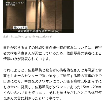
出典：https://encrypted-tbn0.gstatic.com/
事件が起きるまでの経緯や事件発生時の状況については、被害
者の構谷侑也さんが死亡しているため、佐藤琴美の供述による
情報のみが発表されています。
それによると、佐藤琴美と被害者の構谷侑也さんは寿司店で食
事をしホームセンターで買い物をして帰宅する際の電車の中で
口論になり、中野区のタワマンについた後も喧嘩は収まらずに
もみ合いに発展し、佐藤琴美がタワマンにあった15cm～20cm
くらいのハサミを持ち出し、それを振りかざしたところ構谷侑
也さんの首に刺さったという事です。