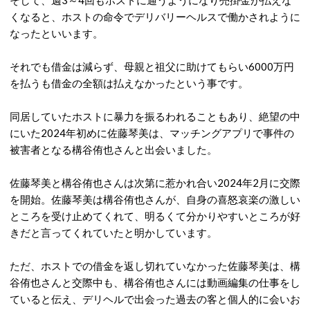
そして、週3～4回もホストに通うようになり売掛金が払えな
くなると、ホストの命令でデリバリーヘルスで働かされように
なったといいます。
それでも借金は減らず、母親と祖父に助けてもらい6000万円
を払うも借金の全額は払えなかったという事です。
同居していたホストに暴力を振るわれることもあり、絶望の中
にいた2024年初めに佐藤琴美は、マッチングアプリで事件の
被害者となる構谷侑也さんと出会いました。
佐藤琴美と構谷侑也さんは次第に惹かれ合い2024年2月に交際
を開始。佐藤琴美は構谷侑也さんが、自身の喜怒哀楽の激しい
ところを受け止めてくれて、明るくて分かりやすいところが好
きだと言ってくれていたと明かしています。
ただ、ホストでの借金を返し切れていなかった佐藤琴美は、構
谷侑也さんと交際中も、構谷侑也さんには動画編集の仕事をし
ていると伝え、デリヘルで出会った過去の客と個人的に会いお