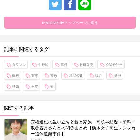
MATOMEDIAトップページに戻る
記事に関連するタグ
タワマン
中野区
事件
佐藤琴美
公認会計士
動機
実家
家族
構谷侑也
現在
経歴
結婚
自宅
親
関連する記事
安栖達也の生い立ちと親と家族！高校や経歴・前科・
坂巻杏月さんとの関係まとめ【栃木女子高生レンタカ
ー遺体遺棄事件】
gurung