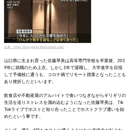
出典：https://encrypted-tbn0.gstatic.com/
山口県に生まれ育った佐藤琴美は高等専門学校を卒業後、201
9年に就職のため上京。しかし1年で退職し、大学進学を目指
して予備校に通うも、コロナ禍でリモート授業となったことも
あり挫折したといいます。
飲食店や不動産屋のアルバイトで食いつなぎながらギリギリの
生活を送りストレスを溜め込むようになった佐藤琴美は、Tik
Tokライブでホストと知り合ったことでホストクラブ通いを始
めたという事です。