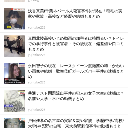
浅香真美(千葉ネパール人殺害事件)の現在！稲毛の実
家や家族・高校など経歴や結婚もまとめ
yujitake226
真岡北陵高校いじめ動画の加害者は柿岡るい？トイレ
での暴行事件と被害者・その後現在・偏差値や口コミ
もまとめ
yujitake226
永田智子の現在！レースクイーン渡瀬茜の噂・かわい
い画像や結婚・歌舞伎町ガールズバー事件の逮捕まと
め
yujitake226
共通テスト問題流出事件の犯人の女子大生の逮捕は？
名前や大学・不正の動機まとめ
yujitake226
戸田佳孝の名古屋の実家＆親や家族！学歴(中学/高校/
大学)や長野の自宅・東大前駅刺傷事件の動機もまと