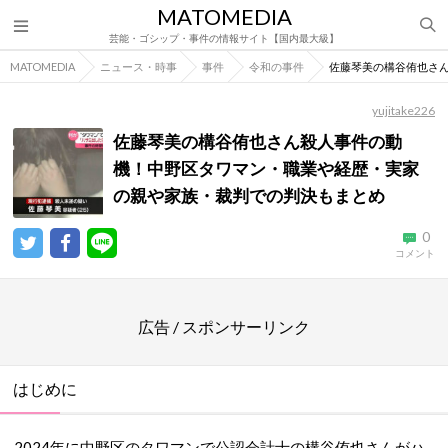
MATOMEDIA
芸能・ゴシップ・事件の情報サイト【国内最大級】
MATOMEDIA
ニュース・時事
事件
令和の事件
佐藤琴美の構谷侑也さ
yujitake226
佐藤琴美の構谷侑也さん殺人事件の動
機！中野区タワマン・職業や経歴・実家
の親や家族・裁判での判決もまとめ
0
コメント
広告 / スポンサーリンク
はじめに
2024年に中野区のタワマンで公認会計士の構谷侑也さんがハ