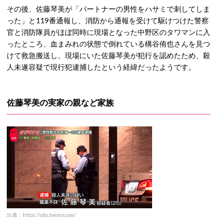
その後、佐藤琴美が「パートナーの男性をハサミで刺してしま
った」と119番通報し、消防から通報を受けて駆けつけた警察
官と消防隊員がほぼ同時に現場となった中野区のタワマンに入
ったところ、血まみれの状態で倒れている構谷侑也さんを見つ
けて救急搬送し、現場にいた佐藤琴美が犯行を認めたため、殺
人未遂容疑で現行犯逮捕したという経緯だったようです。
佐藤琴美の実家の親など家族
出典：https://pbs.twimg.com/