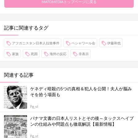
MATOMEDIAトップページに戻る
記事に関連するタグ
アフガニスタン日本人拉致事件
ペシャワール会
伊藤和也
家族
死因
海外の反応
非表示
関連する記事
ケネディ暗殺の5つの真相＆犯人を公開！夫人が脳み
そを拾う場面も
Pg_st
パナマ文書の日本人リストとその後～タックスヘイブ
ンの仕組みや問題点も徹底解説【最新情報】
Pg_st