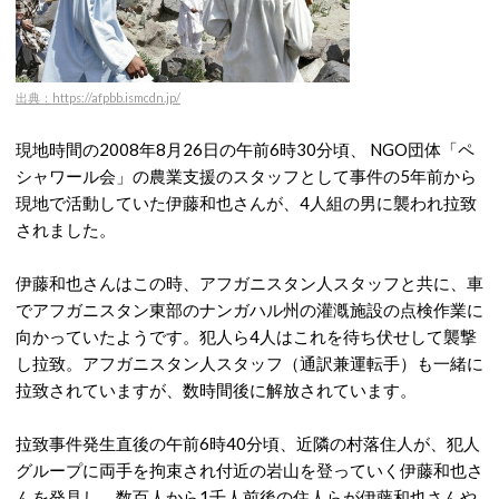
出典：https://afpbb.ismcdn.jp/
現地時間の2008年8月26日の午前6時30分頃、 NGO団体「ペ
シャワール会」の農業支援のスタッフとして事件の5年前から
現地で活動していた伊藤和也さんが、4人組の男に襲われ拉致
されました。
伊藤和也さんはこの時、アフガニスタン人スタッフと共に、車
でアフガニスタン東部のナンガハル州の灌漑施設の点検作業に
向かっていたようです。犯人ら4人はこれを待ち伏せして襲撃
し拉致。アフガニスタン人スタッフ（通訳兼運転手）も一緒に
拉致されていますが、数時間後に解放されています。
拉致事件発生直後の午前6時40分頃、近隣の村落住人が、犯人
グループに両手を拘束され付近の岩山を登っていく伊藤和也さ
んを発見し、数百人から1千人前後の住人らが伊藤和也さんや