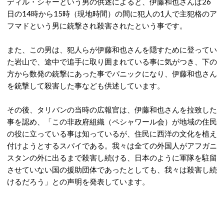
ディル・シャーという男の供述によると、伊藤和也さんは26
日の14時から15時（現地時間）の間に犯人の1人で主犯格のア
フマドという男に銃撃され殺害されたという事です。
また、この男は、犯人らが伊藤和也さんを隠すために登ってい
た岩山で、途中で追手に取り囲まれている事に気がつき、下の
方から数発の銃撃にあった事でパニックになり、伊藤和也さん
を銃撃して殺害した事なども供述しています。
その後、タリバンの当時の広報官は、伊藤和也さんを拉致した
事を認め、「この非政府組織（ペシャワール会）が地域の住民
の役に立っている事は知っているが、住民に西洋の文化を植え
付けようとするスパイである。我々は全ての外国人がアフガニ
スタンの外に出るまで殺害し続ける、日本のように軍隊を駐留
させていない国の援助団体であったとしても、我々は殺害し続
けるだろう」との声明を発表しています。