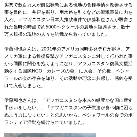
劣悪で数百万人が飢餓状態にある現地の食糧事情を改善させる
事を目的に、井戸を掘り、用水路を引くなどの灌漑事業に力を
入れ、アフガニスタン日本人拉致事件で伊藤和也さんが殺害さ
れた当時の時点で約5000ヘクタールの農地を復興させ、数十
万人規模の現地の人々を飢餓から救っていました。
伊藤和也さんは、2001年のアメリカ同時多発テロが起き、ア
メリカ軍による報復爆撃がアフガニスタンに対して行われた事
から同国に関心を抱くようになり、アフガニスタン復興支援活
動をする国際NGO「カレーズの会」に入会。その後、ペシャ
ワールの会の存在を知り、その活動や理念に共感し、感銘を受
けて入会しました。
伊藤和也さんは、「アフガニスタンを本来の緑豊かな国に戻す
手伝いをしたい」、「アフガニスタンの子供達が食べ物に困ら
ぬよう力になりたい」との思いから、ペシャワールの会でのボ
ランティア活動を続けられていました。