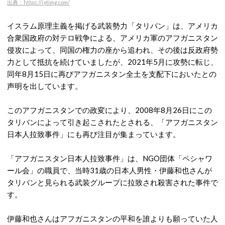
出典：https://i.ytimg.com/
イスラム原理主義を掲げる武装勢力「タリバン」は、アメリカ
合衆国政府の対テロ戦争による、アメリカ軍のアフガニスタン
侵攻によって、同国の権力の座から追われ、その後は反政府勢
力として抵抗を続けていましたが、2021年5月に攻勢に転じ、
同年8月15日に再びアフガニスタン全土を支配下においたとの
声明を出しています。
このアフガニスタンでの政変により、2008年8月26日にこの
タリバンによって引き起こされたとされる、「アフガニスタン
日本人拉致事件」にも再び注目が集まっています。
「アフガニスタン日本人拉致事件」は、NGO団体「ペシャワ
ール会」の職員で、当時31歳の日本人男性・伊藤和也さんが
タリバンと見られる武装グループに拉致され殺害された事件で
す。
伊藤和也さんはアフガニスタンの平和を誰よりも願っていた人