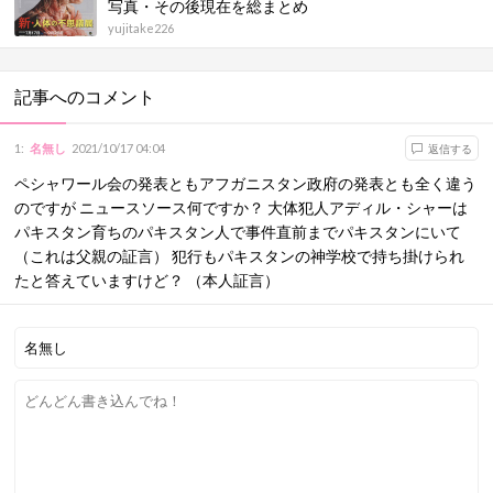
写真・その後現在を総まとめ
yujitake226
記事へのコメント
1
:
名無し
2021/10/17 04:04
返信する
ペシャワール会の発表ともアフガニスタン政府の発表とも全く違う
のですが ニュースソース何ですか？ 大体犯人アディル・シャーは
パキスタン育ちのパキスタン人で事件直前までパキスタンにいて
（これは父親の証言） 犯行もパキスタンの神学校で持ち掛けられ
たと答えていますけど？ （本人証言）