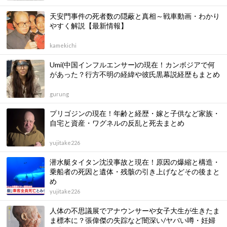
天安門事件の死者数の隠蔽と真相～戦車動画・わかり
やすく解説【最新情報】
kamekichi
Umi(中国インフルエンサー)の現在！カンボジアで何
があった？行方不明の経緯や彼氏黒幕説経歴もまとめ
gurung
プリゴジンの現在！年齢と経歴・嫁と子供など家族・
自宅と資産・ワグネルの反乱と死去まとめ
yujitake226
潜水艇タイタン沈没事故と現在！原因の爆縮と構造・
乗船者の死因と遺体・残骸の引き上げなどその後まと
め
yujitake226
人体の不思議展でアナウンサーや女子大生が生きたま
ま標本に？張偉傑の失踪など闇深い/ヤバい噂・妊婦