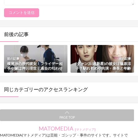
前後の記事
前の記事
次の記事
横尾渉の歴代彼女！フライデー相
グァンス(超新星)の彼女は篠原涼
手や嫁は押川理世？過去の匂わせ
子？馴れ初めや共演・身長と年齢
も総まとめ
などプロフィールも総まとめ
同じカテゴリーのアクセスランキング
PAGE TOP
MATOMEDIA
[マトメディア]
MATOMEDIA(マトメディア)は芸能・ゴシップ・事件のサイトです。サイトで