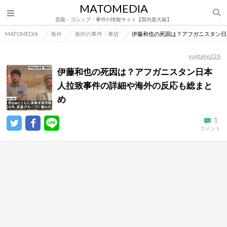
MATOMEDIA
芸能・ゴシップ・事件の情報サイト【国内最大級】
MATOMEDIA
海外
海外の事件・事故
伊藤和也の死因は？アフガニスタン日
yujitake226
伊藤和也の死因は？アフガニスタン日本
人拉致事件の詳細や海外の反応も総まと
め
1
コメント